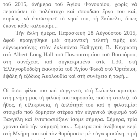
τοῦ 2015, ἀνήμερα τοῦ Ἁγίου Φανουρίου, χωρὶς νὰ
περατώσει τὸ πολύπτυχο καὶ σπουδαῖο ἔργο του καί,
κυρίως, νὰ ἐπισκεφτεῖ τὸ νησί του, τὴ Σκόπελο, ὅπως
ἔκανε κάθε καλοκαίρι...
Τὴν ἄλλη ἡμέρα, Παρασκευὴ 28 Αὐγούστου 2015,
ἀφοῦ προηγήθηκε μιὰ σημαντικὴ τελετὴ τιμῆς καὶ
εὐγνωμοσύνης στὸν ἐκλιπόντα Καθηγητὴ Β. Κεχριώτη
στὸ Albert Long Hall τοῦ Πανεπιστημίου τοῦ Βοσπόρου,
στὴ συνέχεια, καὶ συγκεκριμένα στὶς 1.30, στὴ
Ἑλληνορθόδοξη ἐκκλησία τοῦ Ἁγίου Φωκᾶ στὸ Ὀρτάκιοϊ,
ἐψάλη ἡ ἐξόδιος Ἀκολουθία καὶ στὴ συνέχεια ἡ ταφή...
Οἱ ὅσοι φίλοι του καὶ συγγενεῖς στὴ Σκόπελο κρατᾶμε
στὴ μνήμη μας τὴ φιλίκή του παρουσία, ποὺ τὴ στόλιζε τὸ
ἦθος, ἡ εἰλικρίνεια, ἡ ἁπλότητά του καὶ ἡ φιλοτιμία:
στοιχεῖα ποὺ δόμησαν στέρεα τὸν εὐγενικὸ ψυχισμὸ τοῦ
Βαγγέλη καὶ ἐντυπωσιάζουν ἴσαμε σήμερα. Σήμερα, τρία
χρόνια ἀπὸ τὴν κοίμησή του... Σήμερα ποὺ ἀνάβουμε κερὶ
στὴ Μνήμη του καὶ τὸν θυμόμαστε μὲ εὐγνωμοσύνη, τιμὴ