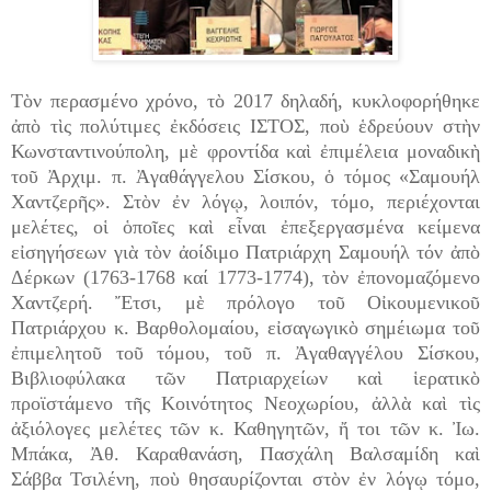
Τὸν περασμένο χρόνο, τὸ 2017 δηλαδή, κυκλοφορήθηκε
ἀπὸ τὶς πολύτιμες ἐκδόσεις ΙΣΤΟΣ, ποὺ ἑδρεύουν στὴν
Κωνσταντινούπολη, μὲ φροντίδα καὶ ἐπιμέλεια μοναδικὴ
τοῦ Ἀρχιμ. π. Ἀγαθάγγελου Σίσκου, ὁ τόμος «Σαμουήλ
Χαντζερῆς». Στὸν ἐν λόγῳ, λοιπόν, τόμο, περιέχονται
μελέτες, οἱ ὁποῖες καὶ εἶναι ἐπεξεργασμένα κείμενα
εἰσηγήσεων γιὰ τὸν ἀοίδιμο Πατριάρχη Σαμουήλ τόν ἀπὸ
Δέρκων (1763-1768 καί 1773-1774), τὸν ἐπονομαζόμενο
Χαντζερή. Ἔτσι, μὲ πρόλογο τοῦ Οἰκουμενικοῦ
Πατριάρχου κ. Βαρθολομαίου, εἰσαγωγικὸ σημέιωμα τοῦ
ἐπιμελητοῦ τοῦ τόμου, τοῦ π. Ἀγαθαγγέλου Σίσκου,
Βιβλιοφύλακα τῶν Πατριαρχείων καὶ ἱερατικὸ
προϊστάμενο τῆς Κοινότητος Νεοχωρίου, ἀλλὰ καὶ τὶς
ἀξιόλογες μελέτες τῶν κ. Καθηγητῶν, ἤ τοι τῶν κ. Ἰω.
Μπάκα, Ἀθ. Καραθανάση, Πασχάλη Βαλσαμίδη καὶ
Σάββα Τσιλένη, ποὺ θησαυρίζονται στὸν ἐν λόγῳ τόμο,