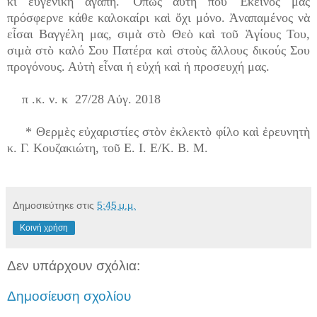
κι εὐγενικὴ ἀγάπη. Ὅπως αὐτὴ ποὺ Ἐκεῖνος μᾶς
πρόσφερνε κάθε καλοκαίρι καὶ ὄχι μόνο. Ἀναπαμένος νὰ
εἶσαι Βαγγέλη μας, σιμὰ στὸ Θεὸ καὶ τοῦ Ἁγίους Του,
σιμὰ στὸ καλό Σου Πατέρα καὶ στοὺς ἄλλους δικούς Σου
προγόνους. Αὐτὴ εἶναι ἡ εὐχή καὶ ἡ προσευχή
μας.
π .κ. ν. κ 27/28 Αὐγ. 2018
* Θερμὲς εὐχαριστίες στὸν ἐκλεκτὸ φίλο καὶ ἐρευνητὴ
κ. Γ. Κουζακιώτη, τοῦ Ε. Ι. Ε/Κ. Β. Μ.
Δημοσιεύτηκε στις
5:45 μ.μ.
Κοινή χρήση
Δεν υπάρχουν σχόλια:
Δημοσίευση σχολίου