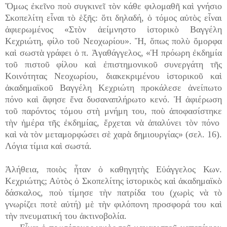
Ὅμως ἐκεῖνο ποὺ συγκινεῖ τὸν κάθε φιλομαθῆ καὶ γνήσιο
Σκοπελίτη εἶναι τὸ ἑξῆς: ὅτι δηλαδή, ὁ τόμος αὐτὸς εἶναι
ἀφιερωμένος «Στὸν ἀείμνηστο ἱστορικὸ Βαγγέλη
Κεχριώτη, φίλο τοῦ Νεοχωρίου». Ἤ, ὅπως πολὺ ὄμορφα
καὶ σωστὰ γράφει ὁ π. Ἀγαθάγγελος, «Ἡ πρόωρη ἐκδημία
τοῦ πιστοῦ φίλου καὶ ἐπιστημονικοῦ συνεργάτη τῆς
Κοινότητας Νεοχωρίου, διακεκριμένου ἱστορικοῦ καὶ
ἀκαδημαϊκοῦ Βαγγέλη Κεχριώτη προκάλεσε ἀνείπωτο
πόνο καὶ ἄφησε ἕνα δυσαναπλήρωτο κενό. Ἡ ἀφιέρωση
τοῦ παρόντος τόμου στὴ μνήμη του, ποὺ ἀποφασίστηκε
τὴν ἡμέρα τῆς ἐκδημίας, ἔρχεται νὰ ἁπαλύνει τὸν πόνο
καὶ νὰ τὸν μεταμορφώσει σὲ χαρὰ δημιουργίας» (σελ. 16).
Λόγια τίμια καὶ σωστά.
Ἀλήθεια, ποιὸς ἦταν ὁ καθηγητὴς Εὐάγγελος Κων.
Κεχριώτης; Αὐτὸς ὁ Σκοπελίτης ἱστορικὸς καὶ ἀκαδημαϊκὸ
δάσκαλος, ποὺ τίμησε τὴν πατρίδα του (χωρὶς νὰ τὸ
γνωρίζει ποτὲ αὐτή) μὲ τὴν φιλόπονη προσφορά του καὶ
τὴν πνευματική του ἀκτινοβολία.