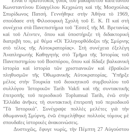
Εἶναι ὁ πρωτότοκος γυιὸς τοῦ μακαριστοῦ καπετάνιου
Κωνσταντίνου Εὐαγγέλου Κεχριώτη καὶ τῆς Μοσχούλας
Σπυρίδωνος Πατσή.
Γεννήθηκε στὴν Ἀθήνα τὸ 1969,
σπούδασε στὴ Φιλοσοφικὴ Σχολὴ τοῦ Ε. Κ. Π καὶ στὴ
συνέχεια στὰ Πανεπιστήμια τοῦ Ἔσσεξ τῆς Μ. Βρετανίας
καὶ τοῦ Λέιντεν, ὅπου καὶ ὑποστήριξε τὴ διδακτορική
διατριβὴ του, μὲ θέμα «Οἱ Ἑλληνορθόδοξοι τῆς Σμύρνης
στὸ τέλος τῆς Αὐτοκρατορίας».
Στὴ συνέχεια ἐξελέγη
Ἀναπληρωτὴς Καθηγητὴς στὸ Τμῆμα τῆς Ἱστορίας τοῦ
Πανεπιστημίου τοῦ Βοσπόρου, ὅπου καὶ δίδαξε βαλκανικὴ
ἱστορία καὶ ἱστορία τῶν χριστιανικῶν καὶ ἑβραϊκῶν
πληθυσμῶν τῆς Ὀθωμανικῆς Αὐτοκρατορίας.
Ὑπῆρξε
μέλος στὴν Τουρκία τοῦ διοικητικοῦ συμβουλίου τοῦ
συλλόγου Ἱστορικῶν Tarih Vakfi καὶ τῆς συντακτικῆς
ἐπιτροπῆς τοῦ περιοδικοῦ Toplumsal Tarih, ἐνῶ στὴν
Ἑλλάδα ἀνῆκες τὴ συντακτικὴ ἐπιτροπὴ τοῦ περιοδικοῦ
"
Τὰ Ἱστορικά".
Συνέγραψε πολλὲς μελέτες γιὰ τὴν
ὀθωμανικὴ Σμύρνη, ἐνῶ ἐπιμελήθηκε πολλοὺς τόμους μὲ
σπουδαῖες ἱστορικὲς ἀνακοινώσεις.
Δυστυχῶς, ἔφυγε νωρίς, τὴν Πέμπτη 27 Αὐγούστου