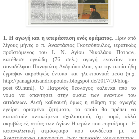
1. Η αγωγή και η υπεράσπιση ενός οράματος
. Πριν από
λίγους μήνες ο π. Αναστάσιος Γκοτσόπουλος, ιερατικώς
προϊστάμενος του Ι. Ν. Αγίου Νικολάου Πατρών,
κατέθεσε ογκώδη (76 σελ.) αγωγή εναντίον του
συναδέλφου Παναγιώτη Ανδριόπουλου, για την οποία ήδη
έγραψαν ακροθιγώς έντυπα και ηλεκτρονικά μέσα (π.χ.
http://panagiotisandriopoulos.blogspot.de/2017/10/blog-
post_69.html). Ο Πατρινός θεολόγος καλείται από το
νόμο να απαντήσει στην ουσία των εναντίον του
αιτιάσεων. Αυτή καθεαυτή όμως η είδηση της αγωγής
εγείρει ορισμένα ζητήματα, τα οποία θα πρέπει να
καταστούν αντικείμενα σχολιασμού, όχι παρά, αλλά
ακριβώς εξ αιτίας των Αγίων Ημερών που εορτάζουμε. Η
καταναλωτική ατμόσφαιρα που συνδέεται με τα
Χριστούγεννα υπαγορεύει έναν περισσόν γλυκερότητας.