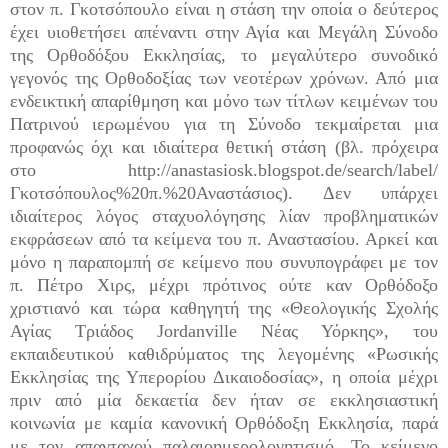
στον π. Γκοτσόπουλο είναι η στάση την οποία ο δεύτερος
έχει υιοθετήσει απέναντι στην Αγία και Μεγάλη Σύνοδο
της Ορθοδόξου Εκκλησίας, το μεγαλύτερο συνοδικό
γεγονός της Ορθοδοξίας των νεοτέρων χρόνων. Από μια
ενδεικτική απαρίθμηση και μόνο των τίτλων κειμένων του
Πατρινού ιερωμένου για τη Σύνοδο τεκμαίρεται μια
προφανώς όχι και ιδιαίτερα θετική στάση (βλ. πρόχειρα
στο http://anastasiosk.blogspot.de/search/label/
Γκοτσόπουλος%20π.%20Αναστάσιος). Δεν υπάρχει
ιδιαίτερος λόγος σταχυολόγησης λίαν προβληματικών
εκφράσεων από τα κείμενα του π. Αναστασίου. Αρκεί και
μόνο η παραπομπή σε κείμενο που συνυπογράφει με τον
π. Πέτρο Χιρς, μέχρι πρότινος ούτε καν Ορθόδοξο
χριστιανό και τώρα καθηγητή της «Θεολογικής Σχολής
Αγίας Τριάδος Jordanville Νέας Υόρκης», του
εκπαιδευτικού καθιδρύματος της λεγομένης «Ρωσικής
Εκκλησίας της Υπερορίου Δικαιοδοσίας», η οποία μέχρι
πριν από μία δεκαετία δεν ήταν σε εκκλησιαστική
κοινωνία με καμία κανονική Ορθόδοξη Εκκλησία, παρά
με τον απανταχού παλαιοημερολογητισμό. Το κείμενο