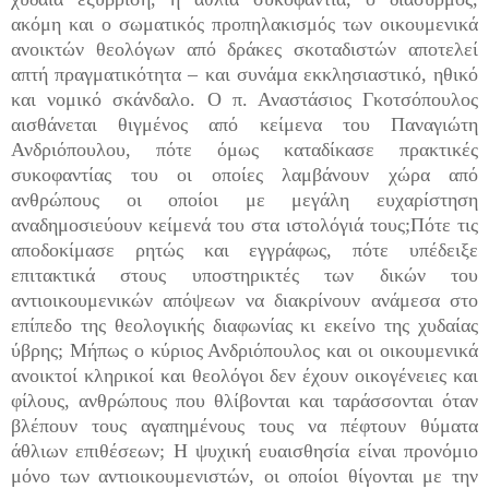
ακόμη και ο σωματικός προπηλακισμός των οικουμενικά
ανοικτών θεολόγων από δράκες σκοταδιστών αποτελεί
απτή πραγματικότητα – και συνάμα εκκλησιαστικό, ηθικό
και νομικό σκάνδαλο. Ο π. Αναστάσιος Γκοτσόπουλος
αισθάνεται θιγμένος από κείμενα του Παναγιώτη
Ανδριόπουλου, πότε όμως καταδίκασε πρακτικές
συκοφαντίας του οι οποίες λαμβάνουν χώρα από
ανθρώπους οι οποίοι με μεγάλη ευχαρίστηση
αναδημοσιεύουν κείμενά του στα ιστολόγιά τους;Πότε τις
αποδοκίμασε ρητώς και εγγράφως, πότε υπέδειξε
επιτακτικά στους υποστηρικτές των δικών του
αντιοικουμενικών απόψεων να διακρίνουν ανάμεσα στο
επίπεδο της θεολογικής διαφωνίας κι εκείνο της χυδαίας
ύβρης; Μήπως ο κύριος Ανδριόπουλος και οι οικουμενικά
ανοικτοί κληρικοί και θεολόγοι δεν έχουν οικογένειες και
φίλους, ανθρώπους που θλίβονται και ταράσσονται όταν
βλέπουν τους αγαπημένους τους να πέφτουν θύματα
άθλιων επιθέσεων; Η ψυχική ευαισθησία είναι προνόμιο
μόνο των αντιοικουμενιστών, οι οποίοι θίγονται με την