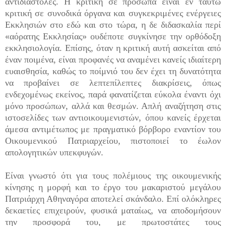
αντιδιαστολές. Η κριτική σε πρόσωπα είναι εν ταυτώ
κριτική σε συνοδικά όργανα και συγκεκριμένες ενέργειες
Εκκλησιών στο εδώ και στο τώρα, η δε διδασκαλία περί
«αόρατης Εκκλησίας» ουδέποτε συγκίνησε την ορθόδοξη
εκκλησιολογία. Επίσης, όταν η κριτική αυτή ασκείται από
έναν ποιμένα, είναι προφανές να αναμένει κανείς ιδιαίτερη
ευαισθησία, καθώς το ποίμνιό του δεν έχει τη δυνατότητα
να προβαίνει σε λεπτεπίλεπτες διακρίσεις, όπως
ενδεχομένως εκείνος, παρά φανατίζεται εύκολα έναντι όχι
μόνο προσώπων, αλλά και θεσμών. Απλή αναζήτηση στις
ιστοσελίδες των αντιοικουμενιστών, όπου κανείς έρχεται
άμεσα αντιμέτωπος με πραγματικό βόρβορο εναντίον του
Οικουμενικού Πατριαρχείου, πιστοποιεί το έωλον
απολογητικών υπεκφυγών.
Είναι γνωστό ότι για τους πολέμιους της οικουμενικής
κίνησης η μορφή και το έργο του μακαριστού μεγάλου
Πατριάρχη Αθηναγόρα αποτελεί σκάνδαλο. Επί ολόκληρες
δεκαετίες επιχειρούν, φυσικά ματαίως, να αποδομήσουν
την προσφορά του, με πρωτοστάτες τους