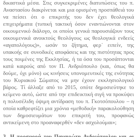
δικαστικά μέσα. Στις συγκεκριμένες διατυπώσεις του π.
Αναστασίου διακρίνεται και μια ορισμένη προσπάθειά του
να πείσει ότι ο επικριτής του δεν έχει θεολογικά
επιχειρήματα (τυπική τακτική όσον εναντιώνονται στον
οικουμενικό διάλογο, οι οποίοι γενικά παρουσιάζουν τους
οικουμενικά ανοικτούς θεολόγους ως θεολογικά ενδεείς
«αγαπολόγους)», ωσάν το ζήτημα, φερ᾽ ειπείν, της
υπακοής σε συνοδικές αποφάσεις και της πιστότητας προς
τους ποιμένες της Εκκλησίας, ή τα όσα του προσάπτονται
κατά καιρούς από τον Π. Ανδριόπουλο (και, όπως θα
δούμε, όχι μόνο) ως κινήσεις υπονομευτικές της ενότητας
του Κυριακού Σώματος να μην έχουν εκκλησιολογικό
βάρος. Τί άλλαξε από το 2015, οπότε δημοσιεύτηκε το
κείμενο αυτό, ώστε από την επιδεικτική σιγή να προκύψει
η πολυσέλιδη όψιμη αντίδραση του π. Γκοτσόπουλου – η
οποία καθρεφτίζει μια χρόνια «μεθοδική» παρακολούθηση
των δημοσιευμάτων του επικριτή του, προφανώς
αντικείμενη στο προαναφερθέν «δεν ασχολούμαι»;
3. Η προσφορά του Παναγιώτη Ανδριόπουλου και οι