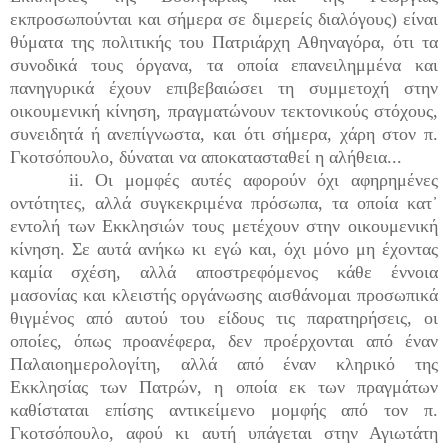
εκπροσωπούνται και σήμερα σε διμερείς διαλόγους) είναι
θύματα της πολιτικής του Πατριάρχη Αθηναγόρα, ότι τα
συνοδικά τους όργανα, τα οποία επανειλημμένα και
πανηγυρικά έχουν επιβεβαιώσει τη συμμετοχή στην
οικουμενική κίνηση, πραγματώνουν τεκτονικούς στόχους,
συνειδητά ή ανεπίγνωστα, και ότι σήμερα, χάρη στον π.
Γκοτσόπουλο, δύναται να αποκατασταθεί η αλήθεια...
ii. Οι μομφές αυτές αφορούν όχι αφηρημένες
οντότητες, αλλά συγκεκριμένα πρόσωπα, τα οποία κατ᾽
εντολή των Εκκλησιών τους μετέχουν στην οικουμενική
κίνηση. Σε αυτά ανήκω κι εγώ και, όχι μόνο μη έχοντας
καμία σχέση, αλλά αποστρεφόμενος κάθε έννοια
μασονίας και κλειστής οργάνωσης αισθάνομαι προσωπικά
θιγμένος από αυτού του είδους τις παρατηρήσεις, οι
οποίες, όπως προανέφερα, δεν προέρχονται από έναν
Παλαιοημερολογίτη, αλλά από έναν κληρικό της
Εκκλησίας των Πατρών, η οποία εκ των πραγμάτων
καθίσταται επίσης αντικείμενο μομφής από τον π.
Γκοτσόπουλο, αφού κι αυτή υπάγεται στην Αγιωτάτη