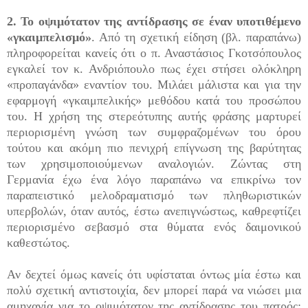
2. Το οψιμότατον της αντίδρασης σε έναν υποτιθέμενο
«γκαιμπελισμό»
. Από τη σχετική είδηση (βλ. παραπάνω)
πληροφορείται κανείς ότι ο π. Αναστάσιος Γκοτσόπουλος
εγκαλεί τον κ. Ανδριόπουλο πως έχει στήσει ολόκληρη
«προπαγάνδα» εναντίον του. Μιλάει μάλιστα και για την
εφαρμογή «γκαιμπελικής» μεθόδου κατά του προσώπου
του. Η χρήση της στερεότυπης αυτής φράσης μαρτυρεί
περιορισμένη γνώση των συμφραζομένων του όρου
τούτου και ακόμη πιο πενιχρή επίγνωση της βαρύτητας
των χρησιμοποιούμενων αναλογιών. Ζώντας στη
Γερμανία έχω ένα λόγο παραπάνω να επικρίνω τον
παραπειστικό μελοδραματισμό των πληθωριστικών
υπερβολών, όταν αυτός, έστω ανεπιγνώστως, καθρεφτίζει
περιορισμένο σεβασμό στα θύματα ενός δαιμονικού
καθεστώτος.
Αν δεχτεί όμως κανείς ότι υφίσταται όντως μία έστω και
πολύ σχετική αντιστοιχία, δεν μπορεί παρά να νιώσει μια
αμηχανία για το οψιμότατον της αντίδρασης του πατρός: