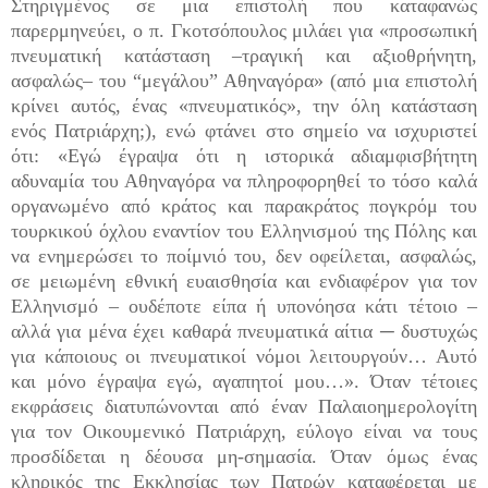
Στηριγμένος σε μια επιστολή που καταφανώς
παρερμηνεύει, ο π. Γκοτσόπουλος μιλάει για «προσωπική
πνευματική κατάσταση –τραγική και αξιοθρήνητη,
ασφαλώς– του “μεγάλου” Αθηναγόρα» (από μια επιστολή
κρίνει αυτός, ένας «πνευματικός», την όλη κατάσταση
ενός Πατριάρχη;), ενώ φτάνει στο σημείο να ισχυριστεί
ότι: «Εγώ έγραψα ότι η ιστορικά αδιαμφισβήτητη
αδυναμία του Αθηναγόρα να πληροφορηθεί το τόσο καλά
οργανωμένο από κράτος και παρακράτος πογκρόμ του
τουρκικού όχλου εναντίον του Ελληνισμού της Πόλης και
να ενημερώσει το ποίμνιό του, δεν οφείλεται, ασφαλώς,
σε μειωμένη εθνική ευαισθησία και ενδιαφέρον για τον
Ελληνισμό – ουδέποτε είπα ή υπονόησα κάτι τέτοιο –
αλλά για μένα έχει καθαρά πνευματικά αίτια ─ δυστυχώς
για κάποιους οι πνευματικοί νόμοι λειτουργούν… Αυτό
και μόνο έγραψα εγώ, αγαπητοί μου…». Όταν τέτοιες
εκφράσεις διατυπώνονται από έναν Παλαιοημερολογίτη
για τον Οικουμενικό Πατριάρχη, εύλογο είναι να τους
προσδίδεται η δέουσα μη-σημασία. Όταν όμως ένας
κληρικός της Εκκλησίας των Πατρών καταφέρεται με