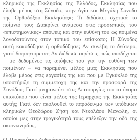
κληρικός της Εκκλησίας της Ελλάδος, Εκκλησίας που
έλαβε μέρος στη Σύνοδο, «την Αγία και Μεγάλη Σύνοδο
της Ορθοδόξου Εκκλησίας»; Τι διδάσκει σχετικά το
ποίμνιό του; Διακρίνει ανάμεσα στις προσωπικές του
«επιστημονικές» απόψεις και στην ευθύνη του ως ποιμένα
λογοδοτούντος στον τοπικό του επίσκοπο; Η Σύνοδος
αυτή κακοδόξησε ή ορθοδόξησε; Αν συνέβη το δεύτερο,
γιατί διαμαρτύρεται; Αν διέδωσε αιρέσεις, πώς αποδέχεται
– με δεδομένες τις απόψεις του για την ευθύνη των
ποιμένων – να παραμένει μέλος μιας Εκκλησίας που
έλαβε μέρος στις εργασίες της και που με Εγκύκλιό της
υποστήριξε τη συμμετοχή της και την προσφορά της
Συνόδου; Γιατί μνημονεύει στις Λειτουργίες του το όνομα
επισκόπου που είναι μέλος της Ιεραρχίας της Εκκλησίας
αυτής; Γιατί δεν ακολουθεί το παράδειγμα των υπόδικων
κληρικών Θεοδώρου Ζήση και Νικολάου Μανώλη, οι
οποίοι μες στην τραγικότητά τους επέλεξαν την οδό της
ακοινωνησίας;
Ο Παναγιώτης Ανδριόπουλος επεσήμανε με συστηματικό