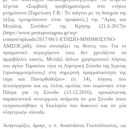
λέγεται «Συμβολή προβληματισμού στο ετήσιο
μνημόσυνο [Σημείωση Γ.Β.: Το παίγνιο με τη δισημία της
λέξης «μνημόσυνο» είναι προφανές.] της “Αγίας και
Μεγάλης Συνόδου” της Κρήτης (21.6.2017)»
(https://www.pentapostagma.gr/wp-
content/uploads/2017/06/1-ΕΤΗΣΙΟ-ΜΝΗΜΟΣΥΝΟ-
ΑΜΣΟΕ.pdf), όπου συνοψίζει τις θέσεις του. Για το
πραγματικό περιεχόμενό τους δεν χρειάζεται να
αμφιβάλλει κανείς. Μεταξύ άλλων χρησιμοποιεί λόγους
του αγίου Ταρασίου «για τη Ληστρική Σύνοδο της Ιερείας
[προσαρμοσμένους] στη σημερινή πραγματικότητα της
τάχα και Πανορθοδόξου» (σ. 14), λόγους που
λειτούργησαν και ως τίτλος ομιλίας που εκφώνησε στην
Πάτρα για τη Σύνοδο (13.12.2016), προκαλώντας
παραπειστικά συνειρμούς ανάμεσα σε μια Σύνοδο όπου
εκπροσωπήθηκε η Εκκλησία που διακονεί και σε μία
«ληστρική» σύνοδο.
Αναγνωρίζει, άραγε, ο π. Αναστάσιος Γκοτσόπουλος, ως