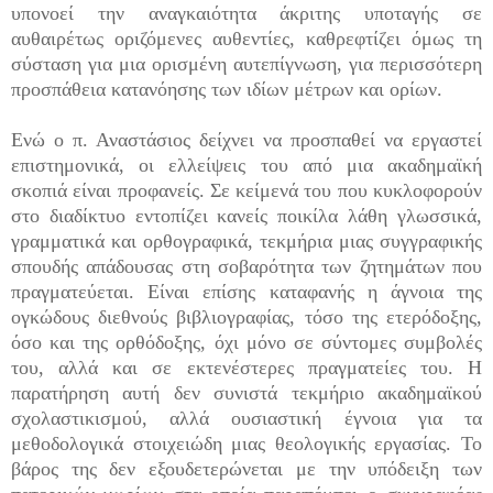
υπονοεί την αναγκαιότητα άκριτης υποταγής σε
αυθαιρέτως οριζόμενες αυθεντίες, καθρεφτίζει όμως τη
σύσταση για μια ορισμένη αυτεπίγνωση, για περισσότερη
προσπάθεια κατανόησης των ιδίων μέτρων και ορίων.
Ενώ ο π. Αναστάσιος δείχνει να προσπαθεί να εργαστεί
επιστημονικά, οι ελλείψεις του από μια ακαδημαϊκή
σκοπιά είναι προφανείς. Σε κείμενά του που κυκλοφορούν
στο διαδίκτυο εντοπίζει κανείς ποικίλα λάθη γλωσσικά,
γραμματικά και ορθογραφικά, τεκμήρια μιας συγγραφικής
σπουδής απάδουσας στη σοβαρότητα των ζητημάτων που
πραγματεύεται. Είναι επίσης καταφανής η άγνοια της
ογκώδους διεθνούς βιβλιογραφίας, τόσο της ετερόδοξης,
όσο και της ορθόδοξης, όχι μόνο σε σύντομες συμβολές
του, αλλά και σε εκτενέστερες πραγματείες του. Η
παρατήρηση αυτή δεν συνιστά τεκμήριο ακαδημαϊκού
σχολαστικισμού, αλλά ουσιαστική έγνοια για τα
μεθοδολογικά στοιχειώδη μιας θεολογικής εργασίας. Το
βάρος της δεν εξουδετερώνεται με την υπόδειξη των