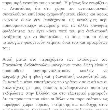
παραμικρή εναντίον τους κριτική; Ή μήπως δεν γνωρίζει ο
π. Αναστάσιος ότι στο χώρο τον αντιοικουμενικό
συντελούνται επιθέσεις αχαρακτήριστου είδους και ύφους
εναντίον όσων δεν αποδέχονται τις κενολογίες περί
«οικουμενιστικής» παναίρεσης και τις άλλες συναφείς
φαιδρότητες; Δεν έχει κάνει ποτέ του μια διαδικτυακή
αναζήτηση για να διαπιστώσει το ύφος και το ήθος
ιστολογίων φιλοξενούν κείμενα δικά του και ομοφρόνων
του;
Απλή ματιά στο περιεχόμενο των ιστολογίων του
Παναγιώτη Ανδριόπουλου φανερώνει πόσο έωλη είναι η
προσπάθεια φονταμενταλιστικών κύκλων να
αμφισβητηθεί η ηθική και η διανοητική ακεραιότητά του.
Οι καταξιωμένοι επιστήμονες που γράφουν σε αυτά και οι
καλλιτέχνες με τους οποίους συνδιοργανώνει ποιοτικές
εκδηλώσεις στην Ελλάδα και στο εξωτερικό μαρτυρούν
ότι το πρόσωπο που κάποιοι θέλουν να παρουσιάσουν ως
παράφρον χαίρει ευρείας εκτίμησης και αποδοχής στον
εκκλησιαστικό, θεολογικό και πολιτισμικό χώρο, για να