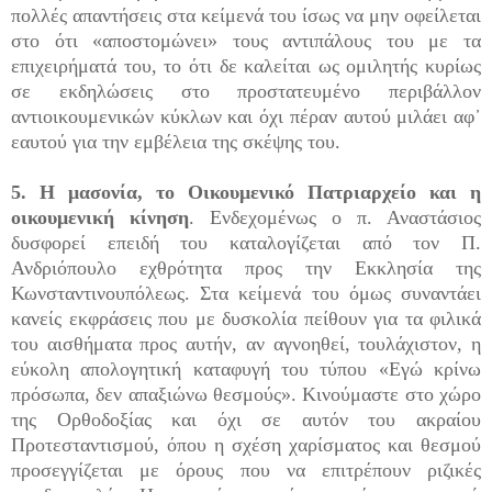
πολλές απαντήσεις στα κείμενά του ίσως να μην οφείλεται
στο ότι «αποστομώνει» τους αντιπάλους του με τα
επιχειρήματά του, το ότι δε καλείται ως ομιλητής κυρίως
σε εκδηλώσεις στο προστατευμένο περιβάλλον
αντιοικουμενικών κύκλων και όχι πέραν αυτού μιλάει αφ᾽
εαυτού για την εμβέλεια της σκέψης του.
5. Η μασονία, το Οικουμενικό Πατριαρχείο και η
οικουμενική κίνηση
. Ενδεχομένως ο π. Αναστάσιος
δυσφορεί επειδή του καταλογίζεται από τον Π.
Ανδριόπουλο εχθρότητα προς την Εκκλησία της
Κωνσταντινουπόλεως. Στα κείμενά του όμως συναντάει
κανείς εκφράσεις που με δυσκολία πείθουν για τα φιλικά
του αισθήματα προς αυτήν, αν αγνοηθεί, τουλάχιστον, η
εύκολη απολογητική καταφυγή του τύπου «Εγώ κρίνω
πρόσωπα, δεν απαξιώνω θεσμούς». Κινούμαστε στο χώρο
της Ορθοδοξίας και όχι σε αυτόν του ακραίου
Προτεσταντισμού, όπου η σχέση χαρίσματος και θεσμού
προσεγγίζεται με όρους που να επιτρέπουν ριζικές