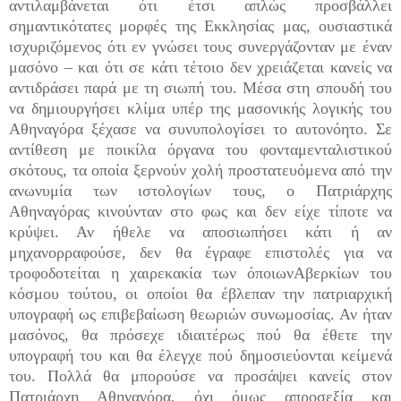
αντιλαμβάνεται ότι έτσι απλώς προσβάλλει
σημαντικότατες μορφές της Εκκλησίας μας, ουσιαστικά
ισχυριζόμενος ότι εν γνώσει τους συνεργάζονταν με έναν
μασόνο – και ότι σε κάτι τέτοιο δεν χρειάζεται κανείς να
αντιδράσει παρά με τη σιωπή του. Μέσα στη σπουδή του
να δημιουργήσει κλίμα υπέρ της μασονικής λογικής του
Αθηναγόρα ξέχασε να συνυπολογίσει το αυτονόητο. Σε
αντίθεση με ποικίλα όργανα του φονταμενταλιστικού
σκότους, τα οποία ξερνούν χολή προστατευόμενα από την
ανωνυμία των ιστολογίων τους, ο Πατριάρχης
Αθηναγόρας κινούνταν στο φως και δεν είχε τίποτε να
κρύψει. Αν ήθελε να αποσιωπήσει κάτι ή αν
μηχανορραφούσε, δεν θα έγραφε επιστολές για να
τροφοδοτείται η χαιρεκακία των όποιωνΑβερκίων του
κόσμου τούτου, οι οποίοι θα έβλεπαν την πατριαρχική
υπογραφή ως επιβεβαίωση θεωριών συνωμοσίας. Αν ήταν
μασόνος, θα πρόσεχε ιδιαιτέρως πού θα έθετε την
υπογραφή του και θα έλεγχε πού δημοσιεύονται κείμενά
του. Πολλά θα μπορούσε να προσάψει κανείς στον
Πατριάρχη Αθηναγόρα, όχι όμως απροσεξία και