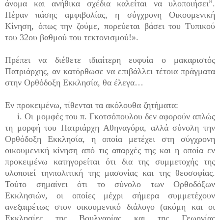
άνομα και ανήθικα σχέδια καλείται να υλοποιήσει”.
Πέραν πάσης αμφιβολίας, η σύγχρονη Οικουμενική
Κίνηση, όπως την ζούμε, πορεύεται βάσει του Τυπικού
του 32ου βαθμού του τεκτονισμού!».
Πρέπει να διέθετε ιδιαίτερη ευφυία ο μακαριστός
Πατριάρχης, αν κατόρθωσε να επιβάλλει τέτοια πράγματα
στην Ορθόδοξη Εκκλησία, θα έλεγα…
Εν προκειμένω, τίθενται τα ακόλουθα ζητήματα:
i. Οι μομφές του π. Γκοτσόπουλου δεν αφορούν απλώς
τη μορφή του Πατριάρχη Αθηναγόρα, αλλά σύνολη την
Ορθόδοξη Εκκλησία, η οποία μετέχει στη σύγχρονη
οικουμενική κίνηση από τις απαρχές της και η οποία εν
προκειμένω κατηγορείται ότι δια της συμμετοχής της
υλοποιεί τηνπολιτική της μασονίας και της θεοσοφίας.
Τούτο σημαίνει ότι το σύνολο των Ορθοδόξων
Εκκλησιών, οι οποίες μέχρι σήμερα συμμετέχουν
ανεξαιρέτως στον οικουμενικό διάλογο (ακόμη και οι
Εκκλησίες της Βουλγαρίας και της Γεωργίας