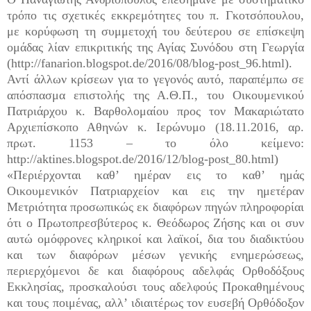
τρόπο τις σχετικές εκκρεμότητες του π. Γκοτσόπουλου,
με κορύφωση τη συμμετοχή του δεύτερου σε επίσκεψη
ομάδας λίαν επικριτικής της Αγίας Συνόδου στη Γεωργία
(http://fanarion.blogspot.de/2016/08/blog-post_96.html).
Αντί άλλων κρίσεων για το γεγονός αυτό, παραπέμπω σε
απόσπασμα επιστολής της Α.Θ.Π., του Οικουμενικού
Πατριάρχου κ. Βαρθολομαίου προς τον Μακαριώτατο
Αρχιεπίσκοπο Αθηνών κ. Ιερώνυμο (18.11.2016, αρ.
πρωτ. 1153 – το όλο κείμενο:
http://aktines.blogspot.de/2016/12/blog-post_80.html)
«Περιέρχονται καθ’ ημέραν εις το καθ’ ημάς
Οικουμενικόν Πατριαρχείον και εις την ημετέραν
Μετριότητα προσωπικώς εκ διαφόρων πηγών πληροφορίαι
ότι ο Πρωτοπρεσβύτερος κ. Θεόδωρος Ζήσης και οι συν
αυτώ ομόφρονες κληρικοί και λαϊκοί, δια του διαδικτύου
και των διαφόρων μέσων γενικής ενημερώσεως,
περιερχόμενοι δε και διαφόρους αδελφάς Ορθοδόξους
Εκκλησίας, προσκαλούσι τους αδελφούς Προκαθημένους
και τους ποιμένας, αλλ’ ιδιαιτέρως τον ευσεβή Ορθόδοξον