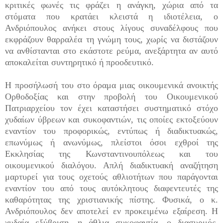
κριτικές φωνές τις φράζει η ανάγκη, χώρια από τα
στόματα που κρατάει κλειστά η ιδιοτέλεια, ο
Ανδριόπουλος ανήκει στους λίγους συναδέλφους που
εκφράζουν θαρραλέα τη γνώμη τους, χωρίς να διστάζουν
να ανθίστανται στο εκάστοτε ρεύμα, ανεξάρτητα αν αυτό
αποκαλείται συντηρητικό ή προοδευτικό.
Η προσήλωσή του στο όραμα μιας οικουμενικά ανοικτής
Ορθοδοξίας και στην προβολή του Οικουμενικού
Πατριαρχείου τον έχει καταστήσει συστηματικό στόχο
χυδαίων ύβρεων και συκοφαντιών, τις οποίες εκτοξεύουν
εναντίον του προφορικώς, εντύπως ή διαδικτυακώς,
επωνύμως ή ανωνύμως, πλείστοι όσοι εχθροί της
Εκκλησίας της Κωνσταντινουπόλεως και του
οικουμενικού διαλόγου. Απλή διαδικτυακή αναζήτηση
μαρτυρεί για τους οχετούς αθλιοτήτων που παράγονται
εναντίον του από τους αυτόκλητους διαφεντευτές της
καθαρότητας της χριστιανικής πίστης. Φυσικά, ο κ.
Ανδριόπουλος δεν αποτελεί εν προκειμένω εξαίρεση. Η
χυδαία εξύβριση, η άθλια συκοφαντία, ο διασυρμός,