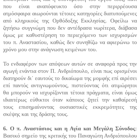
που είναι αναπόφευκτο όσο στην περιρρέουσα
ατμόσφαιρα αιωρούνται τέτοιες κατηγορίες διατυπούμενες
από κληρικούς της Ορθόδοξης Εκκλησίας. Οφείλω να
ζητήσω συγγνώμη που δεν αντέδρασα νωρίτερα, διάβασα
όμως με καθυστέρηση το περιεχόμενο των ισχυρισμών
του π. Αναστασίου, καθώς δεν συνηθίζω να αφιερώνω το
χρόνο μου στην ανάγνωση κειμένων του.
Το ενδιαφέρον των απόψεων αυτών σε αναφορά προς την
αγωγή ενάντια στον Π. Ανδριόπουλο, είναι πως ορισμένοι
διατηρούν δι᾽ εαυτούς το δικαίωμα της μομφής επί αιρέσει
επί παντός αντιγνωμούντος, πιστεύοντας ότι ατιμώρητοι
θα μπορούν να ισχυρίζονται τέτοια πράγματα, είναι όμως
ιδιαιτέρως εύθικτοι όταν κάποιος ζητεί την καθαίρεσή
τους επισημαίνοντας ουσιαστικές εκκρεμότητες της
σκέψης και της δράσης τους.
6. Ο π. Αναστάσιος και η Αγία και Μεγάλη Σύνοδος
:
Βασικό σημείο της κριτικής του Παναγιώτη Ανδριόπουλου