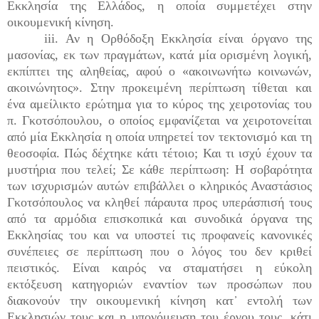
Εκκλησία της Ελλάδος, η οποία συμμετέχει στην
οικουμενική κίνηση.
iii. Αν η Ορθόδοξη Εκκλησία είναι όργανο της
μασονίας, εκ των πραγμάτων, κατά μία ορισμένη λογική,
εκπίπτει της αληθείας, αφού ο «ακοινωνήτω κοινωνών,
ακοινώνητος». Στην προκειμένη περίπτωση τίθεται και
ένα αμείλικτο ερώτημα για το κύρος της χειροτονίας του
π. Γκοτσόπουλου, ο οποίος εμφανίζεται να χειροτονείται
από μία Εκκλησία η οποία υπηρετεί τον τεκτονισμό και τη
θεοσοφία. Πώς δέχτηκε κάτι τέτοιο; Και τι ισχύ έχουν τα
μυστήρια που τελεί; Σε κάθε περίπτωση: Η σοβαρότητα
των ισχυρισμών αυτών επιβάλλει ο κληρικός Αναστάσιος
Γκοτσόπουλος να κληθεί πάραυτα προς υπεράσπισή τους
από τα αρμόδια επισκοπικά και συνοδικά όργανα της
Εκκλησίας του και να υποστεί τις προφανείς κανονικές
συνέπειες σε περίπτωση που ο λόγος του δεν κριθεί
πειστικός. Είναι καιρός να σταματήσει η εύκολη
εκτόξευση κατηγοριών εναντίον των προσώπων που
διακονούν την οικουμενική κίνηση κατ᾽ εντολή των
Εκκλησιών τους και η υπονόμευση του έργου τους, κάτι