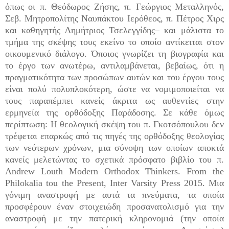
όπως οι π. Θεόδωρος Ζήσης, π. Γεώργιος Μεταλληνός,
Σεβ. Μητροπολίτης Ναυπάκτου Ιερόθεος, π. Πέτρος Χιρς
και καθηγητής Δημήτριος Τσελεγγίδης– και μάλιστα το
τμήμα της σκέψης τους εκείνο το οποίο αντίκειται στον
οικουμενικό διάλογο. Όποιος γνωρίζει τη βιογραφία και
το έργο των ανωτέρω, αντιλαμβάνεται, βεβαίως, ότι η
πραγματικότητα των προσώπων αυτών και του έργου τους
είναι πολύ πολυπλοκότερη, ώστε να νομιμοποιείται να
τους παραπέμπει κανείς άκριτα ως αυθεντίες στην
ερμηνεία της ορθόδοξης Παράδοσης. Σε κάθε όμως
περίπτωση: Η θεολογική σκέψη του π. Γκοτσόπουλου δεν
τρέφεται επαρκώς από τις πηγές της ορθόδοξης θεολογίας
των νεότερων χρόνων, μια σύνοψη των οποίων αποκτά
κανείς μελετώντας το σχετικά πρόσφατο βιβλίο του π.
Andrew Louth Modern Orthodox Thinkers. From the
Philokalia tou the Present, Inter Varsity Press 2015. Μια
γόνιμη αναστροφή με αυτά τα πνεύματα, τα οποία
προσφέρουν έναν στοιχειώδη προσανατολισμό για την
αναστροφή με την πατερική κληρονομιά (την οποία