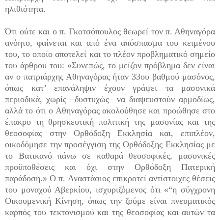
ηλιθιότητα.
Ότι ούτε και ο π. Γκοτσόπουλος θεωρεί τον π. Αθηναγόρα
ανόητο, φαίνεται και από ένα απόσπασμα του κειμένου
του, το οποίο αποτελεί και το πλέον προβληματικό σημείο
του άρθρου του: «Συνεπώς, το μείζον πρόβλημα δεν είναι
αν ο πατριάρχης Αθηναγόρας ήταν 33ου βαθμού μασόνος,
όπως κατ’ επανάληψιν έχουν γράψει τα μασονικά
περιοδικά, χωρίς –δυστυχώς– να διαψευστούν αρμοδίως,
αλλά το ότι ο Αθηναγόρας ακολούθησε και προώθησε στο
έπακρο τη θρησκευτική πολιτική της μασονίας και της
θεοσοφίας στην Ορθόδοξη Εκκλησία και, επιπλέον,
οικοδόμησε την προσέγγιση της Ορθόδοξης Εκκλησίας με
το Βατικανό πάνω σε καθαρά θεοσοφικές, μασονικές
προϋποθέσεις και όχι στην Ορθόδοξη Πατερική
παράδοση.» Ο π. Αναστάσιος επικροτεί αντίστοιχες θέσεις
του μοναχού Αβερκίου, ισχυριζόμενος ότι «“η σύγχρονη
Οικουμενική Κίνηση, όπως την ζούμε είναι πνευματικός
καρπός του τεκτονισμού και της θεοσοφίας και αυτών τα