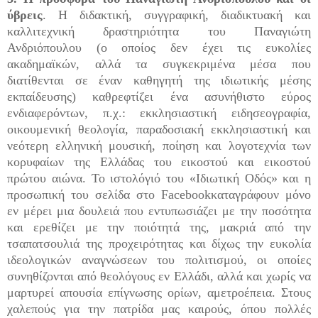
ύβρεις
. Η διδακτική, συγγραφική, διαδικτυακή και
καλλιτεχνική δραστηριότητα του Παναγιώτη
Ανδριόπουλου (ο οποίος δεν έχει τις ευκολίες
ακαδημαϊκών, αλλά τα συγκεκριμένα μέσα που
διατίθενται σε έναν καθηγητή της ιδιωτικής μέσης
εκπαίδευσης) καθρεφτίζει ένα ασυνήθιστο εύρος
ενδιαφερόντων, π.χ.: εκκλησιαστική ειδησεογραφία,
οικουμενική θεολογία, παραδοσιακή εκκλησιαστική και
νεότερη ελληνική μουσική, ποίηση και λογοτεχνία των
κορυφαίων της Ελλάδας του εικοστού και εικοστού
πρώτου αιώνα. Το ιστολόγιό του «Ιδιωτική Οδός» και η
προσωπική του σελίδα στο Facebookκαταγράφουν μόνο
εν μέρει μια δουλειά που εντυπωσιάζει με την ποσότητα
και ερεθίζει με την ποιότητά της, μακριά από την
τσαπατσουλιά της προχειρότητας και δίχως την ευκολία
ιδεολογικών αναγνώσεων του πολιτισμού, οι οποίες
συνηθίζονται από θεολόγους εν Ελλάδι, αλλά και χωρίς να
μαρτυρεί απουσία επίγνωσης ορίων, αμετροέπεια. Στους
χαλεπούς για την πατρίδα μας καιρούς, όπου πολλές