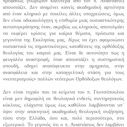
προφανώς γνωρίζουν καλύτερα από τον π. Αναστάσιο)
απουσιάζει. Δεν αναμένει κανείς ακαδημαϊκή αρτιότητα
από έναν κληρικό με ποικίλες άλλες υποχρεώσεις, όμως
δεν είναι αδικαιολόγητη η επιθυμία μιας ουσιαστικότερης
αυτοσυγκράτησης όταν, ακριβώς ως κληρικός, αποτολμάει
να εκφέρει κρίσεις για καίρια θέματα, πρόσωπα και
γεγονότα της Εκκλησίας μας, δίχως να έχει αφομοιώσει
ουσιαστικά τις σημαντικότερες καταθέσεις της ορθόδοξης
θεολογίας του καιρού μας. Είναι δε αυτονόητο πως η
φευγαλέα αναστροφή, όταν απουσιάζει η συστηματική
σπουδή, οδηγεί αναπόφευκτα στην αμηχανία, στην
ανασφάλεια και στην καταγγελτική στάση για τους
«νεοτερισμούς» πολλών νεότερων Ορθόδοξων θεολόγων.
Δεν είναι τυχαίο που τα κείμενα του π. Γκοτσόπουλου
είναι μεν δημοφιλή σε θεολογικά ενδεείς συντηρητικούς
κύκλους, ελάχιστα όμως έως καθόλου λαμβάνονται υπ᾽
όψιν στην απαιτητική ακαδημαϊκή θεολογική συζήτηση,
τόσο στην Ελλάδα, όσο και, πολύ περισσότερο, στο
εξωτερικό. Το γεγονός ότι ο π. Αναστάσιος δεν λαμβάνει