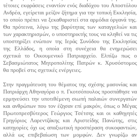
τέτοιες εκφράσεις εναντίον ενός διαδόχου του Αποστόλου
Ανδρέα, εγείρεται μείζον ζήτημα για την τοπική Εκκλησία,
το οποίο πρέπει να ξεκαθαριστεί στα αρμόδια όργανά της.
Θα πρότεινα, λόγω της βαρύτητας των καταγγελιών και
των χαρακτηρισμών, ο υποστηρικτής τους να κληθεί να τις
υποστηρίξει ενώπιον της Ιεράς Συνόδου της Εκκλησίας
της Ελλάδος, η οποία στη συνέχεια θα ενημερώσει
σχετικά το Οικουμενικό Πατριαρχείο. Ελπίζω πως ο
Σεβασμιώτατος Μητροπολίτης Πατρών κ. Χρυσόστομος
θα προβεί στις σχετικές ενέργειες.
Στην πραγμάτευση του θέματος της σχέσης μασονίας και
Πατριάρχη Αθηναγόρα ο π. Γκοτσόπουλος προσπάθησε να
ερμηνεύσει την υποτιθέμενη σιωπή παλαιών συνεργατών
και ανθρώπων που τον έζησαν επί μακρόν, όπως ο Μέγας
Πρωτοπρεσβύτερος Γεώργιος Τσέτσης και οι καθηγητές
Γρηγόριος Λαρεντζάκης και Αριστείδης Πανώτης, στις
κατηγορίες όχι ως απαξιωτική προσπέραση συκοφαντιών,
αλλά ως επιβεβαίωση των μομφών. Δεν γνωρίζω αν