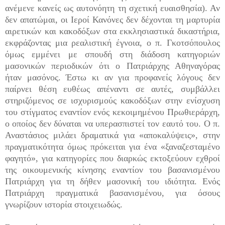
ανέμενε κανείς ως αυτονόητη τη σχετική ευαισθησία). Αν
δεν απατώμαι, οι Ιεροί Κανόνες δεν δέχονται τη μαρτυρία
αιρετικών και κακοδόξων στα εκκλησιαστικά δικαστήρια,
εκφράζοντας μια ρεαλιστική έγνοια, ο π. Γκοτσόπουλος
όμως εμμένει με σπουδή στη διάδοση κατηγοριών
μασονικών περιοδικών ότι ο Πατριάρχης Αθηναγόρας
ήταν μασόνος. Έστω κι αν για προφανείς λόγους δεν
παίρνει θέση ευθέως απέναντι σε αυτές, συμβάλλει
στηριζόμενος σε ισχυρισμούς κακοδόξων στην ενίσχυση
του στίγματος εναντίον ενός κεκοιμημένου Πρωθιεράρχη,
ο οποίος δεν δύναται να υπερασπιστεί τον εαυτό του. Ο π.
Αναστάσιος μιλάει δραματικά για «αποκαλύψεις», στην
πραγματικότητα όμως πρόκειται για ένα «ξαναζεσταμένο
φαγητό», για κατηγορίες που διαρκώς εκτοξεύουν εχθροί
της οικουμενικής κίνησης εναντίον του βασανισμένου
Πατριάρχη για τη δήθεν μασονική του ιδιότητα. Ενός
Πατριάρχη πραγματικά βασανισμένου, για όσους
γνωρίζουν ιστορία στοιχειωδώς.