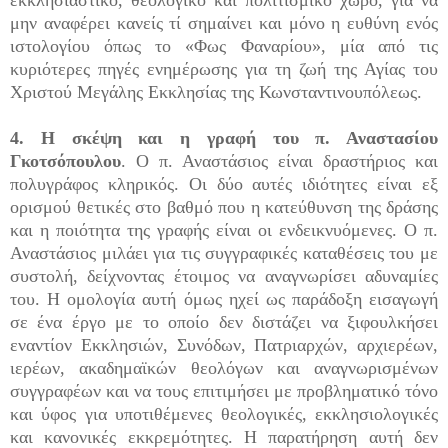
μην αναφέρει κανείς τί σημαίνει και μόνο η ευθύνη ενός
ιστολογίου όπως το «Φως Φαναρίου», μία από τις
κυριότερες πηγές ενημέρωσης για τη ζωή της Αγίας του
Χριστού Μεγάλης Εκκλησίας της Κωνσταντινουπόλεως.
4. Η σκέψη και η γραφή του π. Αναστασίου
Γκοτσόπουλου
. Ο π. Αναστάσιος είναι δραστήριος και
πολυγράφος κληρικός. Οι δύο αυτές ιδιότητες είναι εξ
ορισμού θετικές στο βαθμό που η κατεύθυνση της δράσης
και η ποιότητα της γραφής είναι οι ενδεικνυόμενες. Ο π.
Αναστάσιος μιλάει για τις συγγραφικές καταθέσεις του με
συστολή, δείχνοντας έτοιμος να αναγνωρίσει αδυναμίες
του. Η ομολογία αυτή όμως ηχεί ως παράδοξη εισαγωγή
σε ένα έργο με το οποίο δεν διστάζει να ξιφουλκήσει
εναντίον Εκκλησιών, Συνόδων, Πατριαρχών, αρχιερέων,
ιερέων, ακαδημαϊκών θεολόγων και αναγνωρισμένων
συγγραφέων και να τους επιτιμήσει με προβληματικό τόνο
και ύφος για υποτιθέμενες θεολογικές, εκκλησιολογικές
και κανονικές εκκρεμότητες. Η παρατήρηση αυτή δεν