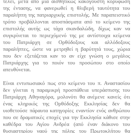
τέλει, μετά από μια αισθητικώς κακόγουστη κορύφωση
της έντασης, να φανερωθεί η θλιβερή ταυτότητα του
παραλήπτη της πατριαρχικής επιστολής. Με παραπειστικό
τρόπο προβάλλονται αποσπάσματα από το κείμενο της
επιστολής αυτής ως τάχα σκανδαλώδη, δίχως καν να
συγκρίνεται το περιεχόμενό της με αντίστοιχα κείμενα
του Πατριάρχη σε Ορθόδοξους και αλλόδοξους
παραλήπτες, ώστε να μετρηθεί η βαρύτητά τους, χώρια
που δεν εξετάζεται καν το αν είχε γνώση ο μεγάλος
Πατριάρχης για το ποιόν του προσώπου στο οποίο
απευθύνεται.
Είναι εντυπωσιακό πως στο κείμενο του π. Αναστασίου
δεν γίνεται η παραμικρή προσπάθεια υπεράσπισης του
Πατριάρχη Αθηναγόρα, μολονότι θα ανέμενε κανείς ότι
ένας κληρικός της Ορθόδοξης Εκκλησίας δεν θα
υιοθετούσε πάραυτα κατηγορίες εναντίον ενός ανθρώπου
που σε δραματικές εποχές για την Εκκλησία κάθισε στην
καθέδρα του Αγίου Ανδρέα (από έναν διάκονο του
θυσιαστηρίου ναού της πόλης του Πρωτοκλήτου θα