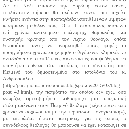
Αν οι Ναζί έπιασαν την Ευρώπη «στον ύπνο»,
τουλάχιστον σήμερα θα ανέμενε κανείς πιο ταχείες
κινήσεις ενάντια στην προπαγάνδα υποτιθέμενων μιμητών
κεντρικών μεθόδων τους. Ο π. Γκοτσόπουλος αποτελεί
επί χρόνια αντικείμενο επώνυμης, θαρραλέας και
αυστηρής κριτικής από τον Αχαιό θεολόγο, οπότε
δικαιούται κανείς να αναρωτηθεί πόσες φορές τα
προηγούμενα χρόνια επιχείρησε ο θιγόμενος κληρικός να
αντιδράσει σε υποτιθέμενες συκοφαντίες και ψεύδη και να
απαντήσει ευθέως στις αιτιάσεις του συντοπίτη του.
Κείμενό του δημοσιευμένο στο ιστολόγιο του κ.
Ανδριόπουλου
(http://panagiotisandriopoulos.blogspot.de/2015/07/blog-
post_43.html), την πατρότητα του οποίου δεν έχει, όσο
γνωρίζω, αμφισβητήσει, καθρεφτίζει μια απαξιωτική
στάση απέναντι στον Πατρινό θεολόγο («έχω πάψει από
χρόνια να ασχολούμαι με την περίπτωση Παναγιωτάκη»),
με εκφράσεις ήκιστα πατερικές, για τις οποίες ο
συνάδελφος θεολόγος θα μπορούσε να έχει καταφύγει σε