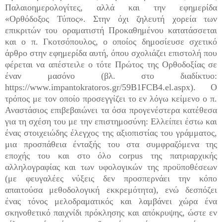
Παλαιοημερολογίτες, αλλά και την εφημερίδα
«Ορθόδοξος Τύπος». Στην όχι ζηλευτή χορεία των
επικριτών του οραματιστή Προκαθημένου κατατάσσεται
και ο π. Γκοτσόπουλος, ο οποίος δημοσίευσε σχετικό
άρθρο στην εφημερίδα αυτή, όπου σχολιάζει επιστολή που
φέρεται να απέστειλε ο τότε Πρώτος της Ορθοδοξίας σε
έναν μασόνο (βλ. στο διαδίκτυο:
https://www.impantokratoros.gr/59B1FCB4.el.aspx). Ο
τρόπος με τον οποίο προσεγγίζει το εν λόγω κείμενο ο π.
Αναστάσιος επιβεβαιώνει τα όσα προγενέστερα κατέθεσα
για τη σχέση του με την επιστημοσύνη: Ελλείπει έστω και
ένας στοιχειώδης έλεγχος της αξιοπιστίας του γράμματος,
μια προσπάθεια ένταξής του στα συμφραζόμενα της
εποχής του και στο όλο corpus της πατριαρχικής
αλληλογραφίας και των υφολογικών της προϋποθέσεων
(με φευγαλέες νύξεις δεν προσπερνάει την κόπο
απαιτούσα μεθοδολογική εκκρεμότητα), ενώ δεσπόζει
ένας τόνος μελοδραματικός και λαμβάνει χώρα ένα
σκηνοθετικό παιχνίδι πρόκλησης και απόκρυψης, ώστε εν