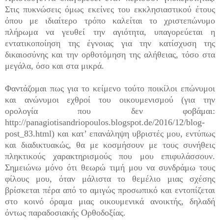
Στις πυκνώσεις όμως εκείνες του εκκλησιαστικού έτους
όπου με ιδιαίτερο τρόπο καλείται το χριστεπώνυμο
πλήρωμα να γευθεί την αγιότητα, υπαγορεύεται η
εντατικοποίηση της έγνοιας για την κατίσχυση της
δικαιοσύνης και την ορθοτόμηση της αλήθειας, τόσο στα
μεγάλα, όσο και στα μικρά.
Φαντάζομαι πως για το κείμενο τούτο ποικίλοι επώνυμοι
και ανώνυμοι εχθροί του οικουμενισμού (για την
ορολογία που δεν φοβάμαι:
http://panagiotisandriopoulos.blogspot.de/2016/12/blog-
post_83.html) και κατ’ επανάληψη υβριστές μου, εντύπως
και διαδικτυακώς, θα με κοσμήσουν με τους συνήθεις
πληκτικούς χαρακτηρισμούς που μου επιφυλάσσουν.
Σημειώνω μόνο ότι θεωρώ τιμή μου να συνδράμω τους
φίλους μου, όταν μάλιστα το θεμέλιο μιας σχέσης
βρίσκεται πέρα από το αμιγώς προσωπικό και εντοπίζεται
στο κοινό όραμα μιας οικουμενικά ανοικτής, δηλαδή
όντως παραδοσιακής Ορθοδοξίας.