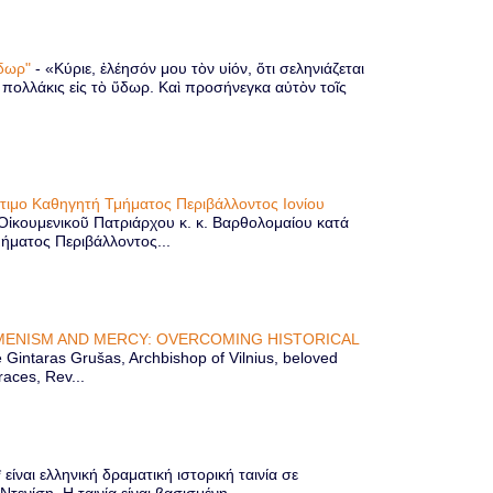
 ὕδωρ"
-
«Κύριε, ἐλέησόν μου τὸν υἱόν, ὅτι σεληνιάζεται
ὶ πολλάκις εἰς τὸ ὕδωρ. Καὶ προσήνεγκα αὐτὸν τοῖς
ίτιμο Καθηγητή Τμήματος Περιβάλλοντος Ιονίου
 Οἰκουμενικοῦ Πατριάρχου κ. κ. Βαρθολομαίου κατά
μήματος Περιβάλλοντος...
ENISM AND MERCY: OVERCOMING HISTORICAL
Gintaras Grušas, Archbishop of Vilnius, beloved
races, Rev...
ίναι ελληνική δραματική ιστορική ταινία σε