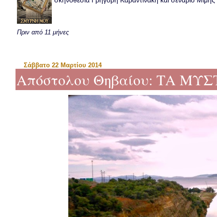
σκηνοθεσία Γρηγόρη Καραντινάκη και σενάριο Μιμής Ντ
Πριν από 11 μήνες
Σάββατο 22 Μαρτίου 2014
Απόστολου Θηβαίου: ΤΑ ΜΥΣΤ