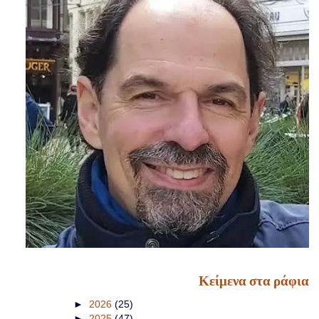
Κείμενα στα ράφια
►
2026
(25)
►
2025
(47)