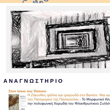
Α Ν Α Γ Ν Ω Σ Τ Η Ρ Ι Ο
Στον ίσκιο του Ήσκιου
Η Ζάκυνθος ψάλλει και τραγουδά στο Βανάτο. Μια α
του Πανηγυριού της Παναγούλας
-
Το Μορφωτικό Κέν
την πολυφωνική Χορωδία του Φιλανθρωπικού Συλλόγου