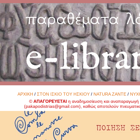
παραθέματα λ
e-libra
ΑΡΧΙΚΗ
/
ΣΤΟΝ ΙΣΚΙΟ ΤΟΥ ΗΣΚΙΟΥ
/
NATURA ZANTE
/
ΝΥΧ
©
ΑΠΑΓΟΡΕΥΕΤΑΙ
η αναδημοσίευση και αναπαραγωγή ο
(
pakapodistrias@gmail.com
), καθώς αποτελούν πνευματικ