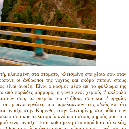
ορτή, κλεισμένη στα στόματα, κλεισμένη στα χέρια σου όταν
κορπάνε οι άνθρωποι της νύχτας και ακόμα πετούν στους
ς είναι άνοιξη. Είναι ο κόσμος μέσα απ' το φύλλωμα της
ατα από πορώδες μάρμαρο, η γωνία ενός χεριού, τ' ακέφαλο
 ματιών σου, τα υπερώα του στήθους σου και τ' αρχαίο,
ι οι πρωινοί εργάτες που παρελαύνουν στις οδούς και ότι
ναι άνοιξη στην Κόρινθο, στην Σαντορίνη, στα πόδια των
όσωπό σου και τα λατομεία ανάμεσα στους μηρούς σου που
μού είναι άνοιξη. Έτσι καθισμένη στα καράβια εσύ γελάς,
ες. Ο θάνατος είναι άνοιξη και το σώμα σου οι φωνές και το