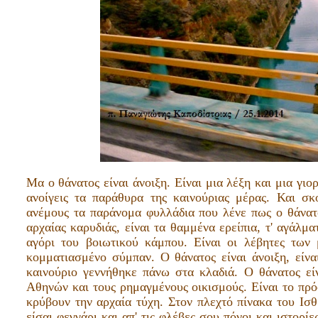
Μα ο θάνατος είναι άνοιξη. Είναι μια λέξη και μια γι
ανοίγεις τα παράθυρα της καινούριας μέρας. Και σ
ανέμους τα παράνομα φυλλάδια που λένε πως ο θάνατο
αρχαίας καρυδιάς, είναι τα θαμμένα ερείπια, τ' αγάλμ
αγόρι του βοιωτικού κάμπου. Είναι οι λέβητες των
κομματιασμένο σύμπαν. Ο θάνατος είναι άνοιξη, είνα
καινούριο γεννήθηκε πάνω στα κλαδιά. Ο θάνατος εί
Αθηνών και τους ρημαγμένους οικισμούς. Είναι το πρ
κρύβουν την αρχαία τύχη. Στον πλεχτό πίνακα του Ισθ
είσαι φεγγάρι και απ' τις φλέβες σου πόνοι και ιστορί