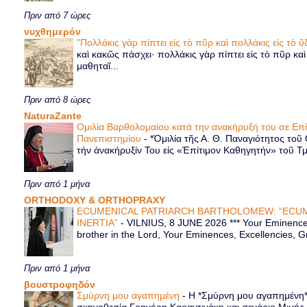
Πριν από 7 ώρες
νυχθημερόν
"Πολλάκις γὰρ πίπτει εἰς τὸ πῦρ καὶ πολλάκις εἰς τὸ
καὶ κακῶς πάσχει· πολλάκις γὰρ πίπτει εἰς τὸ πῦρ κα
μαθηταῖ...
Πριν από 8 ώρες
NaturaZante
Ομιλία Βαρθολομαίου κατά την ανακήρυξή του σε Επ
Πανεπιστημίου
-
*Ὁμιλία τῆς Α. Θ. Παναγιότητος τοῦ
τήν ἀνακήρυξίν Του εἰς «Ἐπίτιμον Καθηγητήν» τοῦ Τ
Πριν από 1 μήνα
ORTHODOXY & ORTHOPRAXY
ECUMENICAL PATRIARCH BARTHOLOMEW: “ECUM
INERTIA”
-
VILNIUS, 8 JUNE 2026 *** Your Eminence 
brother in the Lord, Your Eminences, Excellencies, G
Πριν από 1 μήνα
βουστροφηδόν
Σμύρνη μου αγαπημένη
-
Η *Σμύρνη μου αγαπημένη* ε