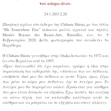
τον κόσμο όλον.
24.1.20/3.2.20
[Ποιητικό σχόλιο στο έκθεμα της Chiharu Shiota, με τον τίτλο
“Me Somewhere Else” (κόκκινο μαλλί, σχοινιά και πηλός),
Musées Royaux des Beaux-Arts, Bruxelles, έως τις 9
Φεβρουαρίου 2020. Δείτε φωτογραφία που συνοδεύει το
Παράθεμα.
Η Chiharu Shiota γεννήθηκε στην Osaka Ιαπωνίας το 1972 και
ζει στο Βερολίνο από το 1997.
«Πριν διαγνωσθεί ότι έχω καρκίνο», γράφει η ίδια στην
παρουσίαση του εκθέματός της,
«πίστευα πως αν πέθαινα,
οτιδήποτε δικό μου θα πέθαινε κι αυτό. Τώρα, όμως, ξέρω
πως μόνο το σώμα μου πεθαίνει, όχι το πνεύμα μου. Το
πνεύμα μου θα παραμένει αλλού. Πρόκειται για αίσθημα
που μου είναι δύσκολο να εξηγήσω. Έχω, λοιπόν, την ανάγκη
να κάνω τέχνη, για να καταλάβω καλύτερα αυτό το
αίσθημα και να μπορέσω να το εξηγήσω και στους άλλους».