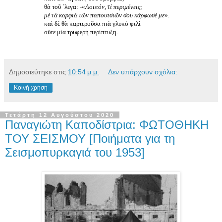
θὰ τοῦ ῾λεγα: -«
Λοιπόν, τί περιμένεις;
μὲ τὰ καρφιὰ τῶν παπουτσιῶν σου κάρφωσέ με
».
καὶ δὲ θὰ καρτεροῦσα πιὰ γλυκὸ φιλὶ
οὔτε μία τρυφερὴ περίπτυξη.
Δημοσιεύτηκε στις
10:54 μ.μ.
Δεν υπάρχουν σχόλια:
Κοινή χρήση
Τετάρτη 12 Αυγούστου 2020
Παναγιώτη Καποδίστρια: ΦΩΤΟΘΗΚΗ
ΤΟΥ ΣΕΙΣΜΟΥ [Ποιήματα για τη
Σεισμοπυρκαγιά του 1953]