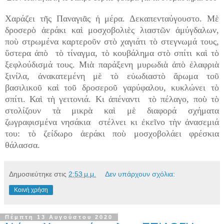
Χαράζει τῆς Παναγιᾶς ἡ μέρα. Δεκαπενταύγουστο. Μὲ
δροσερὸ ἀεράκι καὶ μοσχοβολιὲς λιαστῶν ἀμύγδαλων,
ποὺ στρωμένα καρτεροῦν στὸ χαγιάτι τὸ στεγνωμά τους,
ὕστερα ἀπὸ τὸ τίναγμα, τὸ κουβάλημα στὸ σπίτι καὶ τὸ
ξεφλούδισμά τους. Μιὰ παράξενη μυρωδιὰ ἀπὸ ἐλαφριὰ
ξινίλα, ἀνακατεμένη μὲ τὸ εὐωδιαστὸ ἄρωμα τοῦ
βασιλικοῦ καὶ τοῦ δροσεροῦ γαρύφαλου, κυκλώνει τὸ
σπίτι. Καὶ τὴ γειτονιά. Κι ἀπέναντι τὸ πέλαγο, ποὺ τὸ
στολίζουν τὰ μικρὰ καὶ μὲ διαφορά σχήματα
ζωγραφισμένα νησάκια στέλνει κι ἐκεῖνο τὴν ἀνασεμιά
του: τὸ ζείδωρο ἀεράκι ποὺ μοσχοβολάει φρέσκια
θάλασσα.
Δημοσιεύτηκε στις
2:53 μ.μ.
Δεν υπάρχουν σχόλια:
Κοινή χρήση
Πέμπτη 13 Αυγούστου 2020