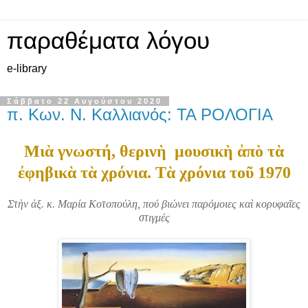
παραθέματα λόγου
e-library
Σάββατο 22 Αυγούστου 2020
π. Κων. Ν. Καλλιανός: ΤΑ ΡΟΛΟΓΙΑ
Μιὰ γνωστή, θερινὴ μουσικὴ ἀπὸ τὰ
ἐφηβικὰ τὰ χρόνια. Τὰ χρόνια τοῦ 1970
Στὴν ἀξ. κ. Μαρία Κοτοπούλη, πού βιώνει παρόμοιες καὶ κορυφαῖες
στιγμές