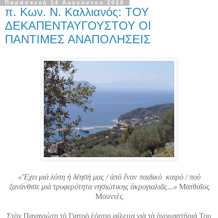
Παρασκευή 14 Αυγούστου 2020
π. Κων. Ν. Καλλιανός: ΤΟΥ
ΔΕΚΑΠΕΝΤΑΥΓΟΥΣΤΟΥ ΟΙ
ΠΑΝΤΙΜΕΣ ΑΝΑΠΟΛΗΣΕΙΣ
«Ἔχει μιὰ λύπη ἡ δέησή μας / ἀπὸ ἕναν παιδικὸ καιρὸ / ποὺ
ξανάνθισε μιὰ τρυφερότητα νησιώτικης ἀκρογιαλιᾶς...»
Ματθαῖος
Μουντές
Στὸν Παναγιώτη τὸ Γιατρὸ ἑόρτιο φίλεμα γιὰ τὰ ὀνομαστήριά Του