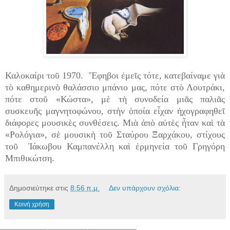
Καλοκαίρι τοῦ 1970. Ἔφηβοι ἐμεῖς τότε, κατεβαίναμε γιὰ
τὸ καθημερινὸ θαλάσσιο μπάνιο μας, πότε στὸ Λουτράκι,
πότε στοῦ «Κώστα», μὲ τὴ συνοδεία μιᾶς παλιᾶς
συσκευῆς μαγνητοφώνου, στὴν ὁποία εἶχαν ἠχογραφηθεῖ
διάφορες μουσικὲς συνθέσεις. Μιὰ ἀπὸ αὐτὲς ἦταν καὶ τὰ
«Ρολόγια», σὲ μουσικὴ τοῦ Σταύρου Ξαρχάκου, στίχους
τοῦ Ἰάκωβου Καμπανέλλη καὶ ἑρμηνεία τοῦ Γρηγόρη
Μπιθικώτση.
Δημοσιεύτηκε στις
8:56 π.μ.
Δεν υπάρχουν σχόλια:
Κοινή χρήση