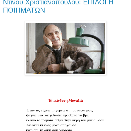
Ντίνου Χριστιανόπουλου: ΕΠΙΛΟΓΗ
ΠΟΙΗΜΑΤΩΝ
Ἐπικίνδυνη Μοναξιά
Ὅταν τὶς νύχτες τριγυρνῶ στὴ μοναξιά μου,
ψάχνω μέσ᾿ σὲ χιλιάδες πρόσωπα νὰ βρῶ
ἐκεῖνο τὸ τρεμούλιασμα στὴν ἄκρη τοῦ ματιοῦ σου.
Ἂν ἔστω κι ἕνας μόνο ἀπηχοῦσε
κάτι ἀπ᾿ τὴ δική σου ὀμορφιά,