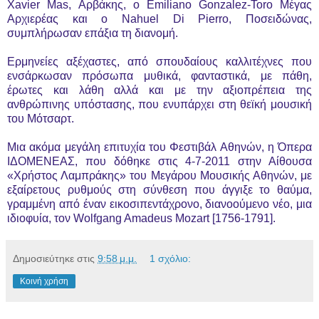
Xavier Mas, Αρβάκης, ο Emiliano Gonzalez-Toro Μέγας
Αρχιερέας και ο Nahuel Di Pierro, Ποσειδώνας,
συμπλήρωσαν επάξια τη διανομή.
Ερμηνείες αξέχαστες, από σπουδαίους καλλιτέχνες που
ενσάρκωσαν πρόσωπα μυθικά, φανταστικά, με πάθη,
έρωτες και λάθη αλλά και με την αξιοπρέπεια της
ανθρώπινης υπόστασης, που ενυπάρχει στη θεϊκή μουσική
του Μότσαρτ.
Μια ακόμα μεγάλη επιτυχία του Φεστιβάλ Αθηνών, η Όπερα
ΙΔΟΜΕΝΕΑΣ, που δόθηκε στις 4-7-2011 στην Αίθουσα
«Χρήστος Λαμπράκης» του Μεγάρου Μουσικής Αθηνών, με
εξαίρετους ρυθμούς στη σύνθεση που άγγιξε το θαύμα,
γραμμένη από έναν εικοσιπεντάχρονο, διανοούμενο νέο, μια
ιδιοφυία, τον Wolfgang Amadeus Mozart [1756-1791].
Δημοσιεύτηκε στις
9:58 μ.μ.
1 σχόλιο:
Κοινή χρήση