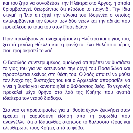
και του ζητά να συνοδεύσει την Ηλέκτρα στο Άργος, η οποία
θριαμβολογεί, θεωρώντας ότι κέρδισε το παιγνίδι. Την ίδια
στιγμή η Ίλια επιζητεί την εύνοια του Ιδομενέα ο οποίος
αντιλαμβάνεται την έρωτα των δύο νέων και την αδικία που
προκάλεσε το τάμα του στον Ποσειδώνα.
Πριν προλάβουν να αναχωρήσουν η Ηλέκτρα και ο γιος του,
ξεσπά μεγάλη θύελλα και εμφανίζεται ένα θαλάσσιο τέρας
που τρομοκρατεί το λαό.
Ο Βασιλιάς συντετριμμένος, ομολογεί ότι πρέπει να θυσιάσει
το γιος του για να κατευνάσει την οργή του Ποσειδώνα και
προσφέρεται εκείνος στη θέση του. Ο λαός απαιτεί να μάθει
τον ένοχο της δυστυχίας του και ο Αρχιερέας αποφασίζει να
γίνει η θυσία για ικανοποιηθεί ο θαλάσσιος θεός. Το γεγονός
προκαλεί μέγα θρήνο στο λαό της Κρήτης που αγαπά
ιδιαίτερα τον νεαρό διάδοχο.
Στο ναό οι προετοιμασίες για τη θυσία έχουν ξεκινήσει όταν
έρχεται η χαρμόσυνη είδηση από τη χορωδία που
αναγγέλλει ότι ο Ιδάμανθυς σκότωσε το θαλάσσιο τέρας και
ελευθέρωσε τους Κρήτες από το φόβο.