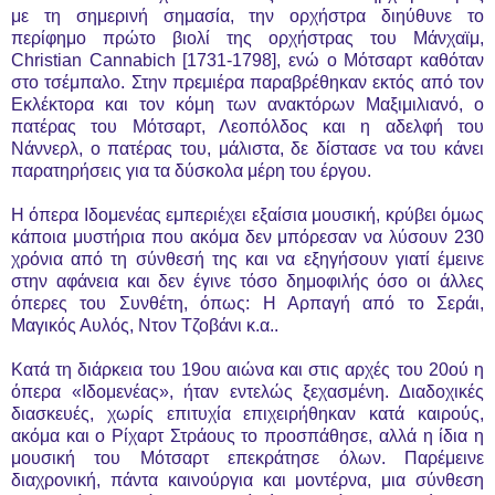
με τη σημερινή σημασία, την ορχήστρα διηύθυνε το
περίφημο πρώτο βιολί της ορχήστρας του Μάνχαϊμ,
Christian Cannabich [1731-1798], ενώ ο Μότσαρτ καθόταν
στο τσέμπαλο. Στην πρεμιέρα παραβρέθηκαν εκτός από τον
Εκλέκτορα και τον κόμη των ανακτόρων Μαξιμιλιανό, ο
πατέρας του Μότσαρτ, Λεοπόλδος και η αδελφή του
Νάννερλ, ο πατέρας του, μάλιστα, δε δίστασε να του κάνει
παρατηρήσεις για τα δύσκολα μέρη του έργου.
Η όπερα Ιδομενέας εμπεριέχει εξαίσια μουσική, κρύβει όμως
κάποια μυστήρια που ακόμα δεν μπόρεσαν να λύσουν 230
χρόνια από τη σύνθεσή της και να εξηγήσουν γιατί έμεινε
στην αφάνεια και δεν έγινε τόσο δημοφιλής όσο οι άλλες
όπερες του Συνθέτη, όπως: Η Αρπαγή από το Σεράι,
Μαγικός Αυλός, Ντον Τζοβάνι κ.α..
Κατά τη διάρκεια του 19ου αιώνα και στις αρχές του 20ού η
όπερα «Ιδομενέας», ήταν εντελώς ξεχασμένη. Διαδοχικές
διασκευές, χωρίς επιτυχία επιχειρήθηκαν κατά καιρούς,
ακόμα και ο Ρίχαρτ Στράους το προσπάθησε, αλλά η ίδια η
μουσική του Μότσαρτ επεκράτησε όλων. Παρέμεινε
διαχρονική, πάντα καινούργια και μοντέρνα, μια σύνθεση