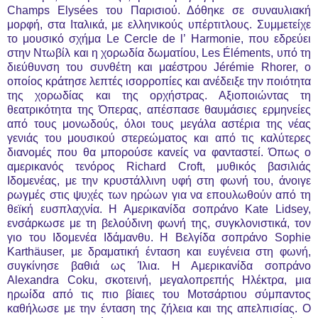
Champs Elysées του Παρισιού. Δόθηκε σε συναυλιακή
μορφή, στα Ιταλικά, με ελληνικούς υπέρτιτλους. Συμμετείχε
το μουσικό σχήμα Le Cercle de l’ Harmonie, που εδρεύει
στην Ντωβίλ και η χορωδία δωματίου, Les Éléments, υπό τη
διεύθυνση του συνθέτη και μαέστρου Jérémie Rhorer, ο
οποίος κράτησε λεπτές ισορροπίες και ανέδειξε την ποιότητα
της χορωδίας και της ορχήστρας. Αξιοποιώντας τη
θεατρικότητα της Όπερας, απέσπασε θαυμάσιες ερμηνείες
από τους μονωδούς, όλοι τους μεγάλα αστέρια της νέας
γενιάς του μουσικού στερεώματος και από τις καλύτερες
διανομές που θα μπορούσε κανείς να φανταστεί. Όπως ο
αμερικανός τενόρος Richard Croft, μυθικός βασιλιάς
Ιδομενέας, με την κρυστάλλινη υφή στη φωνή του, άνοιγε
ρωγμές στις ψυχές των ηρώων για να επουλωθούν από τη
θεϊκή ευσπλαχνία. Η Αμερικανίδα σοπράνο Kate Lidsey,
ενσάρκωσε με τη βελούδινη φωνή της, συγκλονιστικά, τον
γιο του Ιδομενέα Ιδάμανθυ. Η Βελγίδα σοπράνο Sophie
Karthäuser, με δραματική ένταση και ευγένεια στη φωνή,
συγκίνησε βαθιά ως Ίλια. Η Αμερικανίδα σοπράνο
Alexandra Coku, σκοτεινή, μεγαλοπρεπής Ηλέκτρα, μια
ηρωίδα από τις πιο βίαιες του Μοτσάρτιου σύμπαντος
καθήλωσε με την ένταση της ζήλεια και της απελπισίας. Ο