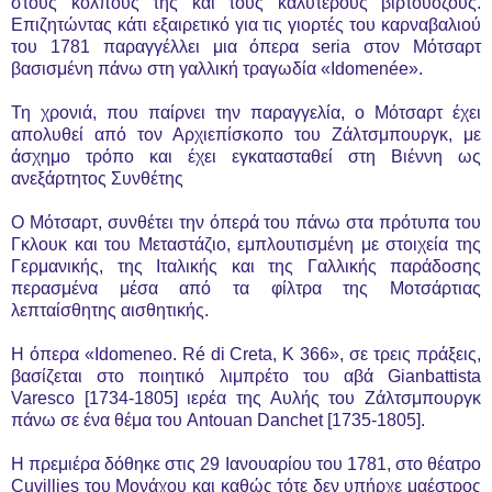
στους κόλπους της και τους καλύτερους βιρτουόζους.
Επιζητώντας κάτι εξαιρετικό για τις γιορτές του καρναβαλιού
του 1781 παραγγέλλει μια όπερα seria στον Μότσαρτ
βασισμένη πάνω στη γαλλική τραγωδία «Idomenée».
Τη χρονιά, που παίρνει την παραγγελία, ο Μότσαρτ έχει
απολυθεί από τον Αρχιεπίσκοπο του Ζάλτσμπουργκ, με
άσχημο τρόπο και έχει εγκατασταθεί στη Βιέννη ως
ανεξάρτητος Συνθέτης
Ο Μότσαρτ, συνθέτει την όπερά του πάνω στα πρότυπα του
Γκλουκ και του Μεταστάζιο, εμπλουτισμένη με στοιχεία της
Γερμανικής, της Ιταλικής και της Γαλλικής παράδοσης
περασμένα μέσα από τα φίλτρα της Μοτσάρτιας
λεπταίσθητης αισθητικής.
Η όπερα «Idomeneo. Ré di Creta, K 366», σε τρεις πράξεις,
βασίζεται στο ποιητικό λιμπρέτο του αβά Gianbattista
Varesco [1734-1805] ιερέα της Αυλής του Ζάλτσμπουργκ
πάνω σε ένα θέμα του Antouan Danchet [1735-1805].
Η πρεμιέρα δόθηκε στις 29 Ιανουαρίου του 1781, στο θέατρο
Cuvillies του Μονάχου και καθώς τότε δεν υπήρχε μαέστρος