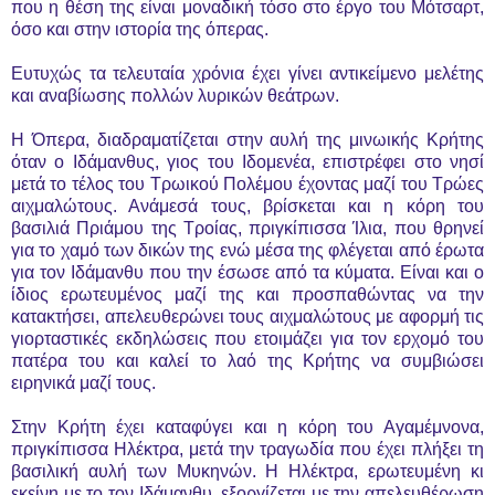
που η θέση της είναι μοναδική τόσο στο έργο του Μότσαρτ,
όσο και στην ιστορία της όπερας.
Ευτυχώς τα τελευταία χρόνια έχει γίνει αντικείμενο μελέτης
και αναβίωσης πολλών λυρικών θεάτρων.
Η Όπερα, διαδραματίζεται στην αυλή της μινωικής Κρήτης
όταν ο Ιδάμανθυς, γιος του Ιδομενέα, επιστρέφει στο νησί
μετά το τέλος του Τρωικού Πολέμου έχοντας μαζί του Τρώες
αιχμαλώτους. Ανάμεσά τους, βρίσκεται και η κόρη του
βασιλιά Πριάμου της Τροίας, πριγκίπισσα Ίλια, που θρηνεί
για το χαμό των δικών της ενώ μέσα της φλέγεται από έρωτα
για τον Ιδάμανθυ που την έσωσε από τα κύματα. Είναι και ο
ίδιος ερωτευμένος μαζί της και προσπαθώντας να την
κατακτήσει, απελευθερώνει τους αιχμαλώτους με αφορμή τις
γιορταστικές εκδηλώσεις που ετοιμάζει για τον ερχομό του
πατέρα του και καλεί το λαό της Κρήτης να συμβιώσει
ειρηνικά μαζί τους.
Στην Κρήτη έχει καταφύγει και η κόρη του Αγαμέμνονα,
πριγκίπισσα Ηλέκτρα, μετά την τραγωδία που έχει πλήξει τη
βασιλική αυλή των Μυκηνών. Η Ηλέκτρα, ερωτευμένη κι
εκείνη με το τον Ιδάμανθυ, εξοργίζεται με την απελευθέρωση