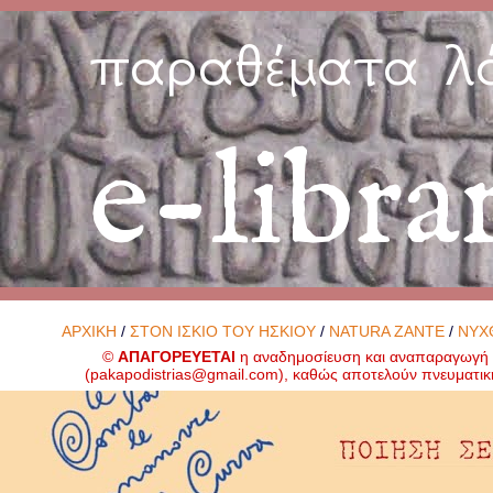
παραθέματα λ
e-libra
ΑΡΧΙΚΗ
/
ΣΤΟΝ ΙΣΚΙΟ ΤΟΥ ΗΣΚΙΟΥ
/
NATURA ZANTE
/
ΝΥΧ
©
ΑΠΑΓΟΡΕΥΕΤΑΙ
η αναδημοσίευση και αναπαραγωγή ο
(
pakapodistrias@gmail.com
), καθώς αποτελούν πνευματικ