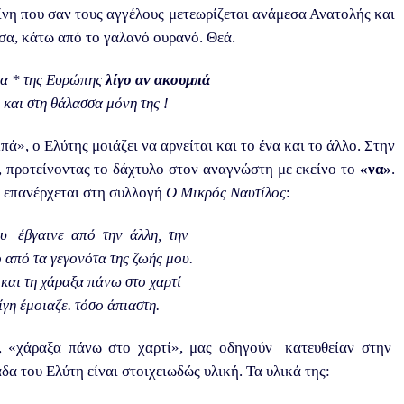
ίνη που σαν τους αγγέλους μετεωρίζεται ανάμεσα Ανατολής και
σα, κάτω από το γαλανό ουρανό. Θεά.
ια * της Ευρώπης
λίγο αν ακουμπά
 και στη θάλασσα μόνη της !
πά», ο Ελύτης μοιάζει να αρνείται και το ένα και το άλλο. Στην
ίς, προτείνοντας το δάχτυλο στον αναγνώστη με εκείνο το
«να»
.
α επανέρχεται στη συλλογή
Ο Μικρός Ναυτίλος
:
 έβγαινε από την άλλη, την
 από τα γεγονότα της ζωής μου.
 και τη χάραξα πάνω στο χαρτί
ίγη έμοιαζε. τόσο άπιαστη.
», «χάραξα πάνω στο χαρτί», μας οδηγούν κατευθείαν στην
δα του Ελύτη είναι στοιχειωδώς υλική. Τα υλικά της: