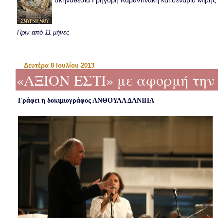
σκηνοθεσία Γρηγόρη Καραντινάκη και σενάριο Μιμής Ντ
Πριν από 11 μήνες
Δευτέρα 8 Ιουλίου 2013
«ΑΞΙΟΝ ΕΣΤΙ» με αφορμή την
Γράφει η δοκιμιογράφος ΑΝΘΟΥΛΑ ΔΑΝΙΗΛ