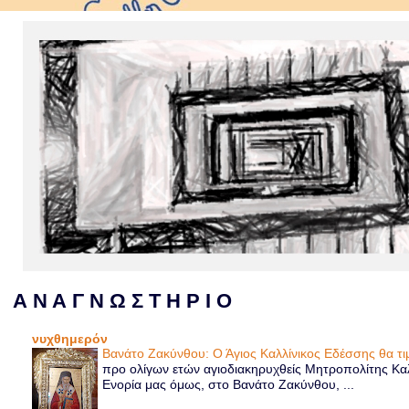
Α Ν Α Γ Ν Ω Σ Τ Η Ρ Ι Ο
νυχθημερόν
Βανάτο Ζακύνθου: Ο Άγιος Καλλίνικος Εδέσσης θα τι
προ ολίγων ετών αγιοδιακηρυχθείς Μητροπολίτης Καλ
Ενορία μας όμως, στο Βανάτο Ζακύνθου, ...