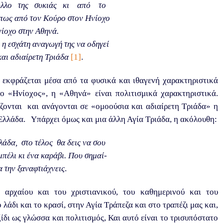
ύλλο της συκιάς κι από το
 όπως από τον Κούρο στον Ηνίοχο
νίοχο στην Αθηνά.
 η εσχάτη αναγωγή της να οδηγεί
και αδιαίρετη Τριάδα
[1]
.
ό εκφράζεται μέσα από τα φυσικά και ιθαγενή χαρακτηριστικά
ο «Ηνίοχος», η «Αθηνά» είναι πολιτισμικά χαρακτηριστικά.
ίζονται και ανάγονται σε «ομοούσια και αδιαίρετη Τριάδα» η
Ελλάδα. Υπάρχει όμως και μια άλλη Αγία Τριάδα, η ακόλουθη:
άδα, στο τέλος θα δεις να σου
πέλι κι ένα καράβι. Που σημαί-
α την ξαναφτιάχνεις
.
αρχαίου και του χριστιανικού, του καθημερινού και του
 λάδι και το κρασί, στην Αγία Τράπεζα και στο τραπέζι μας και,
ίδι ως γλώσσα και πολιτισμός, Και αυτό είναι το τρισυπόστατο