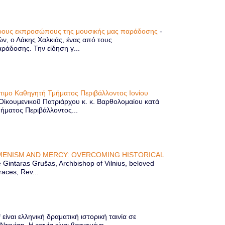
τερους εκπροσώπους της μουσικής μας παράδοσης
-
ών, ο Λάκης Χαλκιάς, ένας από τους
άδοσης. Την είδηση γ...
ίτιμο Καθηγητή Τμήματος Περιβάλλοντος Ιονίου
 Οἰκουμενικοῦ Πατριάρχου κ. κ. Βαρθολομαίου κατά
μήματος Περιβάλλοντος...
ENISM AND MERCY: OVERCOMING HISTORICAL
Gintaras Grušas, Archbishop of Vilnius, beloved
races, Rev...
ίναι ελληνική δραματική ιστορική ταινία σε