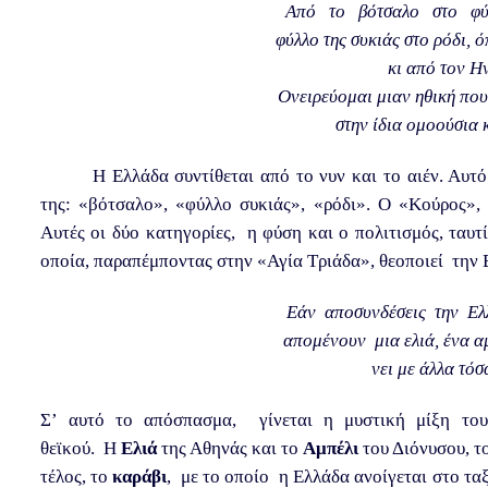
Από το βότσαλο στο φ
φύλλο της συκιάς στο ρόδι,
κι από τον Η
Ονειρεύομαι μιαν ηθική που
στην ίδια ομοούσια 
Η Ελλάδα συντίθεται από το νυν και το αιέν. Αυτ
της: «βότσαλο», «φύλλο συκιάς», «ρόδι». Ο «Κούρος», 
Αυτές οι δύο κατηγορίες, η φύση και ο πολιτισμός, ταυτ
οποία, παραπέμποντας στην «Αγία Τριάδα», θεοποιεί την 
Εάν αποσυνδέσεις την Ελλ
απομένουν μια ελιά, ένα αμ
νει με άλλα τόσ
Σ’ αυτό το απόσπασμα, γίνεται η μυστική μίξη του 
θεϊκού. Η
Ελιά
της Αθηνάς και το
Αμπέλι
του Διόνυσου, το
τέλος, το
καράβι
, με το οποίο η Ελλάδα ανοίγεται στο ταξ