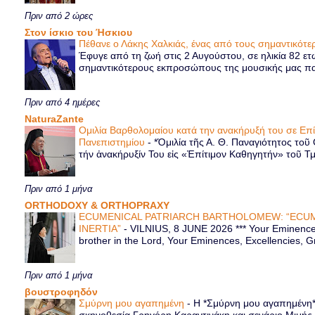
Πριν από 2 ώρες
Στον ίσκιο του Ήσκιου
Πέθανε ο Λάκης Χαλκιάς, ένας από τους σημαντικό
Έφυγε από τη ζωή στις 2 Αυγούστου, σε ηλικία 82 ετ
σημαντικότερους εκπροσώπους της μουσικής μας παρ
Πριν από 4 ημέρες
NaturaZante
Ομιλία Βαρθολομαίου κατά την ανακήρυξή του σε Επ
Πανεπιστημίου
-
*Ὁμιλία τῆς Α. Θ. Παναγιότητος τοῦ
τήν ἀνακήρυξίν Του εἰς «Ἐπίτιμον Καθηγητήν» τοῦ Τ
Πριν από 1 μήνα
ORTHODOXY & ORTHOPRAXY
ECUMENICAL PATRIARCH BARTHOLOMEW: “ECUM
INERTIA”
-
VILNIUS, 8 JUNE 2026 *** Your Eminence 
brother in the Lord, Your Eminences, Excellencies, G
Πριν από 1 μήνα
βουστροφηδόν
Σμύρνη μου αγαπημένη
-
Η *Σμύρνη μου αγαπημένη* ε