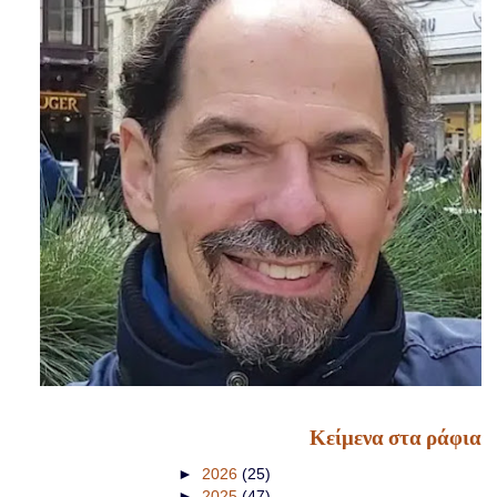
Κείμενα στα ράφια
►
2026
(25)
►
2025
(47)