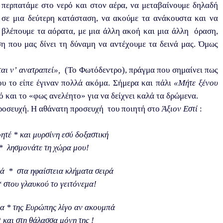
περπατάμε στο νερό και στον αέρα, να μεταβαίνουμε δηλαδή
σε μια δεύτερη κατάσταση, να ακούμε τα ανάκουστα και να
βλέπουμε τα αόρατα, με μια άλλη ακοή και μια άλλη όραση,
ση που μας δίνει τη δύναμη να αντέχουμε τα δεινά μας. Όμως
αι ν’ ανατραπεί»,
(Το Φωτόδεντρο), πράγμα που σημαίνει πως
ου το είπε έγιναν πολλά ακόμα. Σήμερα και πάλι
«Μήτε ξένου
ό και το «φως ανελέητο» για να δείχνει καλά τα δρώμενα.
προσευχή. Η αθάνατη προσευχή του ποιητή στο
Άξιον Εστί
:
έ * και μυρσίνη εσύ δοξαστική
* λησμονάτε τη χώρα μου!
ά * στα ηφαίστεια κλήματα σειρά
* στου γλαυκού το γειτόνεμα!
μια * της Ευρώπης λίγο αν ακουμπά
 και στη θάλασσα μόνη της !