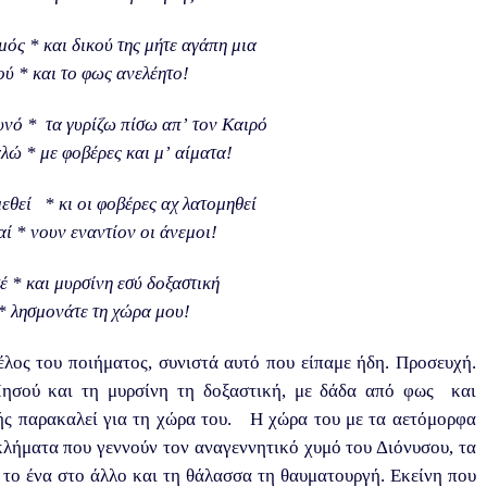
μός * και δικού της μήτε αγάπη μια
ύ * και το φως ανελέητο!
υνό * τα γυρίζω πίσω απ’ τον Καιρό
λώ * με φοβέρες και μ’ αίματα!
εθεί * κι οι φοβέρες αχ λατομηθεί
αί * νουν εναντίον οι άνεμοι!
έ * και μυρσίνη εσύ δοξαστική
* λησμονάτε τη χώρα μου!
έλος του ποιήματος, συνιστά αυτό που είπαμε ήδη. Προσευχή.
 Ιησού και τη μυρσίνη τη δοξαστική, με δάδα από φως και
τής παρακαλεί για τη χώρα του. Η χώρα του με τα αετόμορφα
 κλήματα που γεννούν τον αναγεννητικό χυμό του Διόνυσου, τα
 το ένα στο άλλο και τη θάλασσα τη θαυματουργή. Εκείνη που