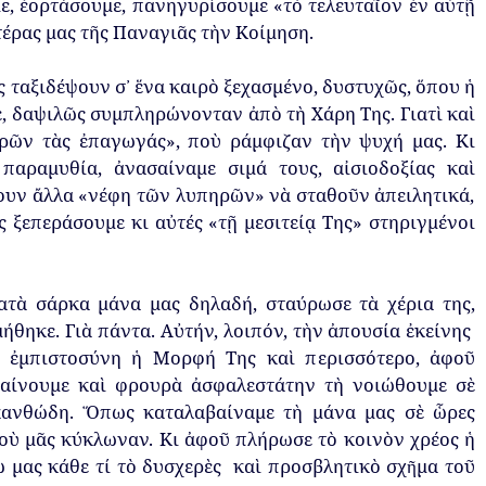
ε
,
ἑορτάσουμε
,
π
ανηγυρίσουμε
«
τὸ
τελευταῖον
ἐν
αὐτῇ
έρας
μας
τῆς
Παναγιᾶς
τὴν
Κοίμηση
.
ς
ταξιδέψουν
σ᾿
ἕνα
καιρὸ
ξεχασμένο
,
δυστυχῶς
,
ὅ
π
ου
ἡ
ε
,
δαψιλῶς
συμ
π
ληρώνονταν
ἀ
π
ὸ
τὴ
Χάρη
Της
.
Γιατὶ
καὶ
ρῶν
τὰς
ἐ
π
αγωγάς
»
,
π
οὺ
ράμφιζαν
τὴν
ψυχή
μας
.
Κι
π
αραμυθία
,
ἀνασαίναμε
σιμά
τους
,
αἰσιοδοξίας
καὶ
ουν
ἄλλα
«
νέφη
τῶν
λυ
π
ηρῶν
»
νὰ
σταθοῦν
ἀ
π
ειλητικά
,
ς
ξε
π
εράσουμε
κι
αὐτές
«
τῇ
μεσιτείᾳ
Της
»
στηριγμένοι
ατὰ
σάρκα
μάνα
μας
δηλαδή
,
σταύρωσε
τὰ
χέρια
της
,
μήθηκε
.
Γιὰ
π
άντα
.
Αὐτήν
,
λοι
π
όν
,
τὴν
ἀ
π
ουσία
ἐκείνης
ἐμ
π
ιστοσύνη
ἡ
Μορφή
Της
καὶ
π
ερισσότερο
,
ἀφοῦ
αίνουμε
καὶ
φρουρὰ
ἀσφαλεστάτην
τὴ
νοιώθουμε
σὲ
κανθώδη
.
Ὅ
π
ως
καταλαβαίναμε
τὴ
μάνα
μας
σὲ
ὧρες
οὺ
μᾶς
κύκλωναν
.
Κι
ἀφοῦ
π
λήρωσε
τὸ
κοινὸν
χρέος
ἡ
ω
μας
κάθε
τί
τὸ
δυσχερὲς
καὶ
π
ροσβλητικὸ
σχ
μα
τοῦ
ῆ