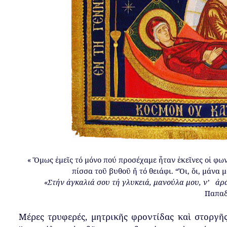
«
Ὅμως
ἐμεῖς
τό
μόνο
π
ού
π
ροσέχαμε
ἦταν
ἐκεῖνες
οἱ
φων
π
ίσσα
τοῦ
βυθοῦ
ἤ
τό
θειάφι
.
“
Ὅι
,
ὅι
,
μάνα
μ
«
Στήν
ἀγκαλιά
σου
τή
γλυκειά
,
μανούλα
μου
,
ν
’
ἀρ
Πα
π
α
Μέρες
τρυφερές
,
μητρικῆς
φροντίδας
καὶ
στοργῆ