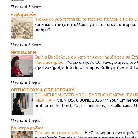
Πριν από 5 ώρες
νυχθημερόν
"Πολλάκις γὰρ πίπτει εἰς τὸ πῦρ καὶ πολλάκις εἰς τὸ
καὶ κακῶς πάσχει· πολλάκις γὰρ πίπτει εἰς τὸ πῦρ κα
μαθηταῖ...
Πριν από 6 ώρες
NaturaZante
Ομιλία Βαρθολομαίου κατά την ανακήρυξή του σε Επ
Πανεπιστημίου
-
*Ὁμιλία τῆς Α. Θ. Παναγιότητος τοῦ
τήν ἀνακήρυξίν Του εἰς «Ἐπίτιμον Καθηγητήν» τοῦ Τ
Πριν από 1 μήνα
ORTHODOXY & ORTHOPRAXY
ECUMENICAL PATRIARCH BARTHOLOMEW: “ECUM
INERTIA”
-
VILNIUS, 8 JUNE 2026 *** Your Eminence 
brother in the Lord, Your Eminences, Excellencies, G
Πριν από 1 μήνα
βουστροφηδόν
Σμύρνη μου αγαπημένη
-
Η *Σμύρνη μου αγαπημένη* ε