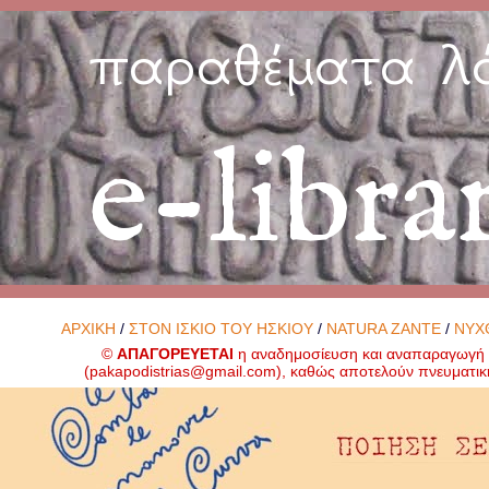
παραθέματα λ
e-libra
ΑΡΧΙΚΗ
/
ΣΤΟΝ ΙΣΚΙΟ ΤΟΥ ΗΣΚΙΟΥ
/
NATURA ZANTE
/
ΝΥΧ
©
ΑΠΑΓΟΡΕΥΕΤΑΙ
η αναδημοσίευση και αναπαραγωγή ο
(
pakapodistrias@gmail.com
), καθώς αποτελούν πνευματικ