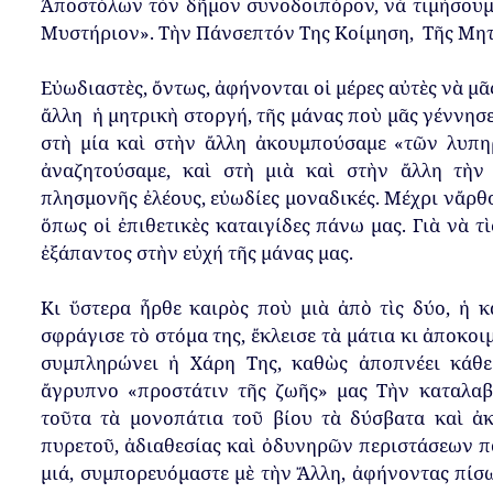
Ἀ
π
οστόλων
τὸν
δῆμον
συνοδοι
π
όρον
,
νὰ
τιμήσουμ
Μυστήριον
»
.
Τὴν
Πάνσε
π
τόν
Της
Κοίμηση
,
Τῆς
Μητ
Εὐωδιαστὲς
,
ὄντως
,
ἀφήνονται
οἱ
μέρες
αὐτὲς
νὰ
μᾶ
ἄλλη
ἡ
μητρικὴ
στοργή
,
τῆς
μάνας
π
οὺ
μᾶς
γέννησ
στὴ
μία
καὶ
στὴν
ἄλλη
ἀκουμ
π
ούσαμε
«
τῶν
λυ
π
η
ἀναζητούσαμε
,
καὶ
στὴ
μιὰ
καὶ
στὴν
ἄλλη
τὴν
π
λησμονῆς
ἐλέους
,
εὐωδίες
μοναδικές
.
Μέχρι
νἄρθ
ὅ
π
ως
οἱ
ἐ
π
ιθετικὲς
καταιγίδες
π
άνω
μας
.
Γιὰ
νὰ
τὶ
ἐξά
π
αντος
στὴν
εὐχή
τῆς
μάνας
μας
.
Κι
ὕστερα
ἦρθε
καιρὸς
π
οὺ
μιὰ
ἀ
π
ὸ
τὶς
δύο
,
ἡ
κ
σφράγισε
τὸ
στόμα
της
,
ἔκλεισε
τὰ
μάτια
κι
ἀ
π
οκοι
συμ
π
ληρώνει
ἡ
Χάρη
Της
,
καθὼς
ἀ
π
ο
π
νέει
κάθε
ἄγρυ
π
νο
«π
ροστάτιν
τῆς
ζωῆς
»
μας
Τὴν
καταλαβ
τοῦτα
τὰ
μονο
π
άτια
τοῦ
βίου
τὰ
δύσβατα
καὶ
ἀ
π
υρετοῦ
,
ἀδιαθεσίας
καὶ
ὀδυνηρῶν
π
εριστάσεων
π
μιά
,
συμ
π
ορευόμαστε
μὲ
τὴν
Ἄλλη
,
ἀφήνοντας
π
ίσ