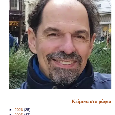
Κείμενα στα ράφια
►
2026
(25)
►
2025
(47)