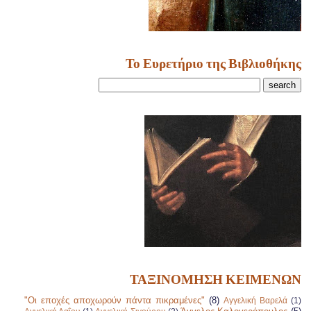
Το Ευρετήριο της Βιβλιοθήκης
ΤΑΞΙΝΟΜΗΣΗ ΚΕΙΜΕΝΩΝ
"Οι εποχές αποχωρούν πάντα πικραμένες"
(8)
Αγγελική Βαρελά
(1)