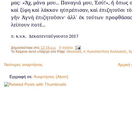
μας
:
«
Ἄχ
,
μάνα
μου
...
Παναγιά
μου
,
Ἐσύ
!»,
ἤ
ὅ
π
ως
καὶ
ξίφη
καὶ
λάκκον
ηὐ
π
ρέ
π
ισαν
,
καὶ
ἐ
π
ιζητοῦσι
τὸ
γῆν
Ἁγνὴ
ἐ
π
ιζητοῦσιν·
ἀλλ᾿
ἐκ
τούτων
π
ροφθάσα
λεί
π
ουν
π
οτέ
...
π.
κ
.
ν
.
κ
.
Δεκα
π
ενταύγουστο
2017
Δημοσιεύτηκε στις
12:16 μ.μ.
0 σχόλια
Το Κείμενο αυτό υπάρχει στο Ράφι:
Θεολογία
,
π. Κωνσταντίνος Καλλιανός
,
Χ
Νεότερες αναρτήσεις
Αρχική 
Εγγραφή σε:
Αναρτήσεις (Atom)