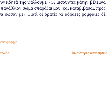
συνειδητὰ
Τῆς
ψάλλουμε
,
«
Οἱ
μισοῦντες
μάτην
βέλεμνα
π
ανάθλιον
σῶμα
σ
π
αράξαι
μου
,
καὶ
καταβιβάσαι
,
π
ρὸς
σα
σῶσον
με
»
.
Γιατὶ
οἱ
ὁρατὲς
κι
ἀόρατες
ρομφαῖες
δὲ
ρονογράφημα
σελίδα
Παλαιότερες αναρτήσεις