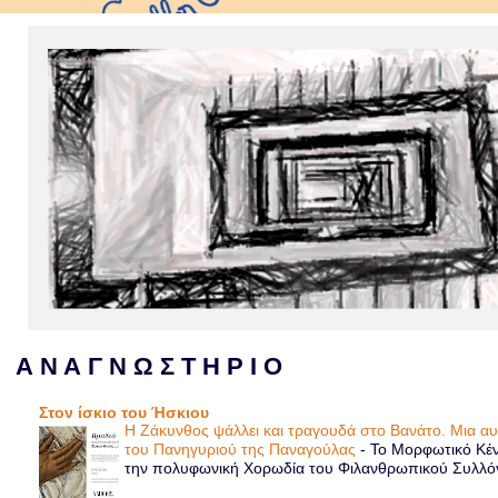
Α Ν Α Γ Ν Ω Σ Τ Η Ρ Ι Ο
Στον ίσκιο του Ήσκιου
Η Ζάκυνθος ψάλλει και τραγουδά στο Βανάτο. Μια α
του Πανηγυριού της Παναγούλας
-
Το Μορφωτικό Κέν
την πολυφωνική Χορωδία του Φιλανθρωπικού Συλλόγου