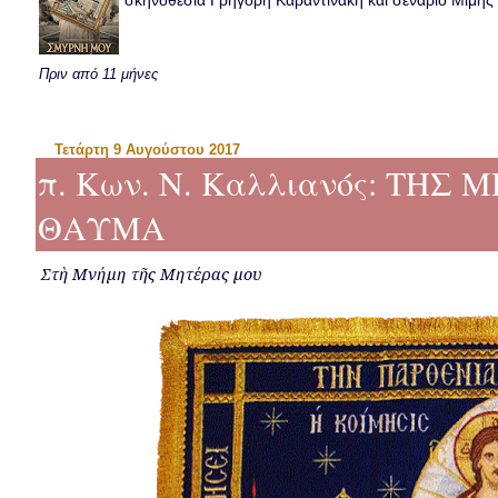
σκηνοθεσία Γρηγόρη Καραντινάκη και σενάριο Μιμής Ντ
Πριν από 11 μήνες
Τετάρτη 9 Αυγούστου 2017
π. Κων. Ν. Καλλιανός: ΤΗΣ
ΘΑΥΜΑ
Στὴ
Μνήμη
τῆς
Μητέρας
μου