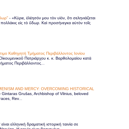
 ὕδωρ"
-
«Κύριε, ἐλέησόν μου τὸν υἱόν, ὅτι σεληνιάζεται
ὶ πολλάκις εἰς τὸ ὕδωρ. Καὶ προσήνεγκα αὐτὸν τοῖς
ίτιμο Καθηγητή Τμήματος Περιβάλλοντος Ιονίου
 Οἰκουμενικοῦ Πατριάρχου κ. κ. Βαρθολομαίου κατά
μήματος Περιβάλλοντος...
ENISM AND MERCY: OVERCOMING HISTORICAL
Gintaras Grušas, Archbishop of Vilnius, beloved
races, Rev...
ίναι ελληνική δραματική ιστορική ταινία σε