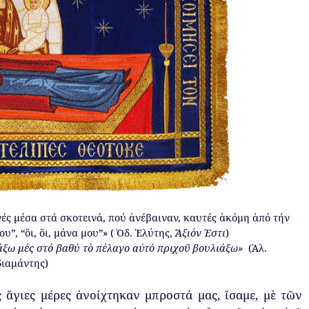
ές
μέσα
στά
σκοτεινά
,
π
ού
ἀνέβαιναν
,
καυτές
ἀκόμη
ἀ
π
ό
τήν
ου
”
,
“
ὅι
,
ὅι
,
μάνα
μου
”
» (
Ὀδ
.
Ἐλύτης
,
Ἄξιόν
Ἐστι
)
άξω
μές
στό
βαθύ
τὸ
π
έλαγο
αὐτό
π
ριχοῦ
βουλιάξω
»
(
Ἀλ
.
διαμάντης
)
ς
ἅγιες
μέρες
ἀνοίχτηκαν
μ
π
ροστά
μας
,
ἴσαμε
,
μὲ
τῶν