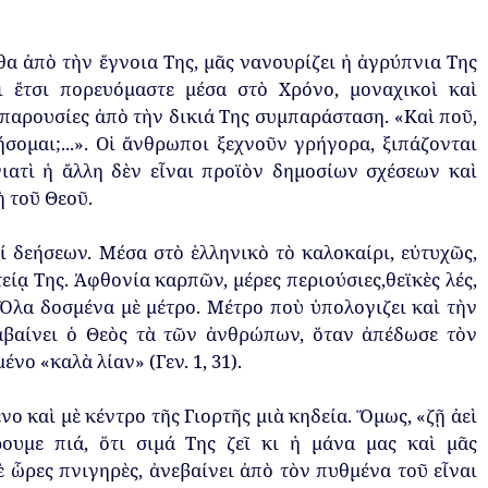
θα
ἀ
π
ὸ
τὴν
ἔγνοια
Της
,
μᾶς
νανουρίζει
ἡ
ἀγρύ
π
νια
Της
ι
ἔτσι
π
ορευόμαστε
μέσα
στὸ
Χρόνο
,
μοναχικοὶ
καὶ
π
αρουσίες
ἀ
π
ὸ
τὴν
δικιά
Της
συμ
π
αράσταση
.
«
Καὶ
π
οῦ,
σομαι;
...».
Οἱ
ἄνθρω
π
οι
ξεχνοῦν
γρήγορα
,
ξι
π
άζονται
ιατὶ
ἡ
ἄλλη
δὲν
εἶναι
π
ροϊὸν
δημοσίων
σχέσεων
καὶ
ὴ
τοῦ
Θεοῦ
.
ί
δεήσεων
.
Μέσα
στὸ
ἑλληνικὸ
τὸ
καλοκαίρι
,
εὐτυχῶς
,
τείᾳ
Της
.
Ἀφθονία
καρ
π
ῶν
,
μέρες
π
εριούσιες
,
θεϊκὲς
λές
,
Ὅλα
δοσμένα
μὲ
μέτρο
.
Μέτρο
π
οὺ
ὑ
π
ολογιζει
καὶ
τὴν
βαίνει
ὁ
Θεὸς
τὰ
τῶν
ἀνθρώ
π
ων
,
ὅταν
ἀ
π
έδωσε
τὸν
μένο
«
καλὰ
λίαν
»
(
Γεν.
1, 31).
ένο
καὶ
μὲ
κέντρο
τῆς
Γιορτῆς
μιὰ
κηδεία
.
Ὅμως
, «
ζῇ
ἀεὶ
ρουμε
π
ιά
,
ὅτι
σιμά
Της
ζεῖ
κι
ἡ
μάνα
μας
καὶ
μᾶς
ὲ
ὧρες
π
νιγηρὲς
,
ἀνεβαίνει
ἀ
π
ὸ
τὸν
π
υθμένα
τοῦ
εἶναι