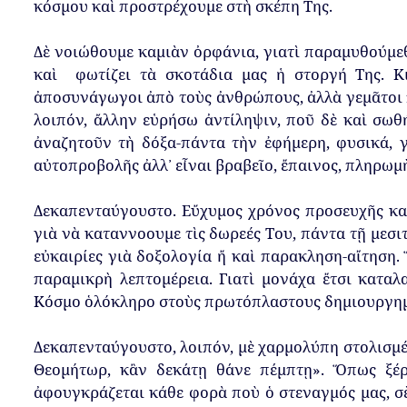
κόσμου
καὶ
π
ροστρέχουμε
στὴ
σκέ
π
η
Της
.
Δὲ
νοιώθουμε
καμιὰν
ὀρφάνια
,
γιατὶ
π
αραμυθούμε
καὶ
φωτίζει
τὰ
σκοτάδια
μας
ἡ
στοργή
Της
.
Κ
ἀ
π
οσυνάγωγοι
ἀ
π
ὸ
τοὺς
ἀνθρώ
π
ους
,
ἀλλὰ
γεμᾶτοι
λοι
π
όν,
ἄλλην
εὑρήσω
ἀντίληψιν
,
π
οῦ
δὲ
καὶ
σωθή
ἀναζητοῦν
τὴ
δόξα
-
π
άντα
τὴν
ἐφήμερη
,
φυσικά
,
γ
αὐτο
π
ροβολῆς
ἀλλ᾿
εἶναι
βραβεῖο
,
ἔ
π
αινος
,
π
ληρωμ
Δεκα
π
ενταύγουστο
.
Εὔχυμος
χρόνος
π
ροσευχῆς
κα
γιὰ
νὰ
καταννοουμε
τὶς
δωρεές
Του
,
π
άντα
τῇ
μεσι
εὐκαιρίες
γιὰ
δοξολογία
ἤ
καὶ
π
αρακληση
-
αἴτηση
.
π
αραμικρὴ
λε
π
τομέρεια
.
Γιατὶ
μονάχα
ἔτσι
καταλα
Κόσμο
ὁλόκληρο
στοὺς
π
ρωτό
π
λαστους
δημιουργη
Δεκα
π
ενταύγουστο
,
λοι
π
όν
,
μὲ
χαρμολύ
π
η
στολισμ
Θεομήτωρ
,
κἂν
δεκάτῃ
θάνε
π
έμ
π
τῃ
».
Ὅ
π
ως
ξέ
ἀφουγκράζεται
κάθε
φορὰ
π
οὺ
ὁ
στεναγμός
μας
,
σ