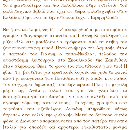
το σημαντικότερο και πιο πολύπλοκο στην εκτέλεσή του
καλλιτεχνικό βιβλίο που έχει ως τώρα φιλοτεχνηθεί στην
Ελλάδα, σύμφωνα με την ιστορικό τέχνης Ειρήνη Οράτη.
Θα ήταν ωφέλιμο, νομίζω, ν’ αναφερθούμε με συντομία σε
ορισμένα βιογραφικά στοιχεία του Γιάννη Κεφαλληνού, οι
ρίζες άλλωστε μοιάζουν να τρέφονται από τα στήθη του
ζακυνθινού παραμυθιού. Ήταν ανήμερα της Λαμπρής, όταν
ο παππούς του Γιάννη, ο παπα-Νικόλας, τελούσε την
αναστάσιμη λειτουργία στο Σκουλικάδο της Ζακύνθου,
όταν πληροφορήθηκε το φόνο του πρωτότοκου γιου του! Η
ηθική της βεντέτας για ερωτικούς λόγους οδήγησε το φονιά
από την οικογένεια των Πλεσσαίων στην πράξη κι ο παπάς
τον συγχωρεί δημόσια(!) από την ωραία Πύλη τη μεγάλη
μέρα της Αγάπης, αλλά και για να γλυτώσει το
δευτερότοκο γιο του Διονύση, να τον απαλλάξει από τον
άγραφο νόμο της αντεκδίκησης. Το χρέος, γραμμένο στα
τεφτέρια του εξάδελφου Αντώνη, πληρώθηκε «όπως
έπρεπε» στα κελιά της φυλακής. Μετά το δεύτερο αυτόν
φόνο, ο Διονύσης απομακρύνεται από τον πατέρα του στην
Ιταλία για σπουδές και αργότερα εγκαθίσταται μόνιμα