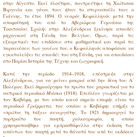
στην Αίγυπτο. Εκεί πλούτησε, παντρεύτηκε τη Χιώτισσα
Βιργινία και γόνος τους ήταν το στερνοπούλι τους ο
Γιάννης, το έτος 1894. Ο νεαρός Κεφαλληνός μετά την
αποφοίτησή του από το Αβερώφειο Γυμνάσιο της
Τοσιτσαίας Σχολής στην Αλεξάνδρεια ξεκίνησε σπουδές
μηχανικού στη Γάνδη του Βελγίου. Όμως, παρά τις
εξαιρετικές του επιδόσεις στα μαθηματικά και παρά τις
παραινέσεις των γονέων του, ο Κεφαλληνός αποφάσισε να
εγκαταλείψει τις σπουδές του στη Γάνδη, για να σπουδάσει
στο Παρίσι Ιστορία της Τέχνης και ζωγραφική.
Κατά την περίοδο 1914–1918, επέστρεψε στην
Αλεξάνδρεια, για να μείνει μακριά από την δίνη του Α΄
Πολέμου. Εκεί δημιούργησε τα πρώτα του χαρακτικά για το
σατιρικό περιοδικό
Μάσκα
(1918). Επιπλέον γνωρίζεται με
τον Καβάφη, με τον οποίο κοινό σημείο επαφής είναι το
περιοδικό
Γράμματα
, του οποίου ο Καβάφης υπήρξε ο
«πρώτος τη τάξει» συνεργάτης. Το 1921 δημιουργεί το
πορτραίτο του ποιητή, χαλκογραφία, η οποία
χρησιμοποιήθηκε για εμπροσθόφυλλο στην έκδοση των
απάντων του ποιητή μετά το θάνατό του από τις εκδόσεις