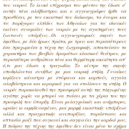
του νεκρού. Το λευκό επίχρισμα του φόντου της έδωσε σ΄
αυτήν τόνο αλάβαστρου και ο αγγειογράφος ήρθε να
προσθέσει, με τον εικαστικό του διάκοσμο, τα όνειρα και
τις παρήγορες ελπίδες των Αθηναίων για τις ιδανικές
εκείνες συνομιλίες των νεκρών με τις αγαπημένες τους
ζωντανές υπάρξεις…Οι αγγειογραφικές σκηνές των
ληκύθων, με δύο ήρωες πρώτα, με τρεις και περισσότερους
όσο προχωρούσε η τέχνη της ζωγραφικής, αποκτούσαν το
χαρακτήρα των βουβών δραμάτων κλασικού θεάτρου, με
περισσότερο ανθρώπινο τόνο και θερμότερη οικειότητα απ΄
ό,τι μας έδωσε η τραγωδία. Το κέντρο της σκηνής
υποδηλώνεται συνήθως με μια νεκρική στήλη. Γυναίκες
κομίζουν κάνιστρα με στέφανα και καρπούς, αγγεία
αλαβάστρινα και κεραμικά για να στολίσουν τη στήλη. Ο
νεκρός παρακολουθεί την προσφορά αυτής της πληγωμένης
αγάπης χωρίς να μπορεί να πιάσει με τα χέρια του την
προσφιλή του ύπαρξη. Είναι μελαγχολικός και ανήμπορος,
ωραίος κι εκμηδενισμένος, μια μορφή εικαστικής υπάρξεως
αλλά και πραγματικής ανυπαρξίας, παράστασις και
οπτασία μαζί που συγκινεί και σαγηνεύει την καρδιά μας.
Η ποίησις της τέχνης της ληκύθου δεν είναι μόνο το σχήμα