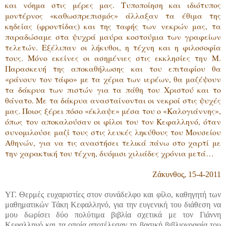
και νόημα στις μέρες μας. Τυποποίηση και ιδιότυπος
μοντέρνος «καθωσπρεπισμός» άλλαξαν τα έθιμα της
κηδείας (φροντίδας) και της ταφής των νεκρών μας, τα
παραδώσαμε στα ψυχρά μαύρα κοστούμια των γραφείων
τελετών. Εξέλιπαν οι λήκυθοι, η τέχνη και η φιλοσοφία
τους. Μόνο εκείνες οι ασημένιες στις εκκλησίες την Μ.
Παρασκευή της αποκαθήλωσης και του επιταφίου θα
«ράνουν τον τάφο» με τα χέρια των ιερέων, θα μαζέψουν
τα δάκρυα των πιστών για τα πάθη του Χριστού και το
θάνατο. Με τα δάκρυα ανασταίνονται οι νεκροί στις ψυχές
μας. Ποιος ξέρει πόσο «έκλαψε» μέσα του ο «Καλογιάννης»,
όπως τον αποκαλούσαν οι φίλοι του τον Κεφαλληνό, όταν
συνομιλούσε μαζί τους στις λευκές ληκύθους του Μουσείου
Αθηνών, για να τις αναστήσει τελικά πάνω στο χαρτί με
την χαρακτική του τέχνη, δυόμισι χιλιάδες χρόνια μετά…
Ζάκυνθος, 15-4-2011
ΥΓ. Θερμές ευχαριστίες στον συνάδελφο και φίλο, καθηγητή των
μαθηματικών Τάκη Κεφαλληνό, για την ευγενική του διάθεση να
μου δωρίσει δύο πολύτιμα βιβλία σχετικά με τον Γιάννη
Κεφαλληνό και τα οποία αποτέλεσαν τη βασική βιβλιογραφία του