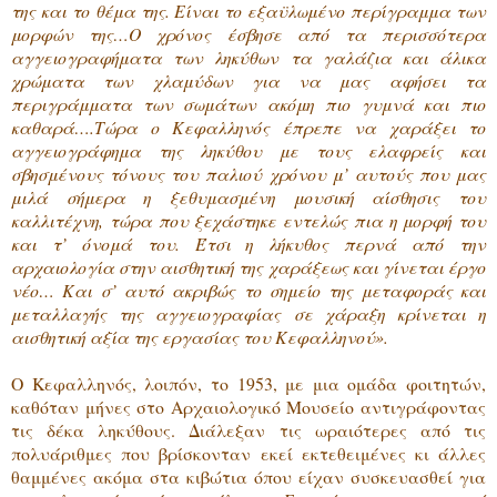
της και το θέμα της. Είναι το εξαϋλωμένο περίγραμμα των
μορφών της…Ο χρόνος έσβησε από τα περισσότερα
αγγειογραφήματα των ληκύθων τα γαλάζια και άλικα
χρώματα των χλαμύδων για να μας αφήσει τα
περιγράμματα των σωμάτων ακόμη πιο γυμνά και πιο
καθαρά….Τώρα ο Κεφαλληνός έπρεπε να χαράξει το
αγγειογράφημα της ληκύθου με τους ελαφρείς και
σβησμένους τόνους του παλιού χρόνου μ’ αυτούς που μας
μιλά σήμερα η ξεθυμασμένη μουσική αίσθησις του
καλλιτέχνη, τώρα που ξεχάστηκε εντελώς πια η μορφή του
και τ’ όνομά του. Έτσι η λήκυθος περνά από την
αρχαιολογία στην αισθητική της χαράξεως και γίνεται έργο
νέο… Και σ’ αυτό ακριβώς το σημείο της μεταφοράς και
μεταλλαγής της αγγειογραφίας σε χάραξη κρίνεται η
αισθητική αξία της εργασίας του Κεφαλληνού».
Ο Κεφαλληνός, λοιπόν, το 1953, με μια ομάδα φοιτητών,
καθόταν μήνες στο Αρχαιολογικό Μουσείο αντιγράφοντας
τις δέκα ληκύθους. Διάλεξαν τις ωραιότερες από τις
πολυάριθμες που βρίσκονταν εκεί εκτεθειμένες κι άλλες
θαμμένες ακόμα στα κιβώτια όπου είχαν συσκευασθεί για