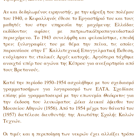
Αν και δεδηλωμένος ειρηνιστής, με την κήρυξη του πολέμου
του 1940, ο Κεφαλληνός έθεσε το Εργαστήριό του και τους
μαθητές του στην υπηρεσία της μαχόμενης Ελλάδας
εκδίδοντας αφίσες με πατριωτικό/προπαγανδιστικό
περιεχόμενο. Το 1943 συνελήφθη και φυλακίστηκε, επειδή
τρεις ξυλογραφίες του με θέμα την πείνα, τις οποίες
παρουσίασε στην Γ΄ Καλλιτεχνική Επαγγελματική Έκθεση,
ενόχλησαν τις ιταλικές Αρχές κατοχής. Αργότερα τάχθηκε
ανοιχτά υπέρ του αγώνα της Κύπρου για ανεξαρτησία από
τους Βρετανούς.
Κατά την περίοδο 1950–1954 ασχολήθηκε με τον σχεδιασμό
γραμματοσήμων για λογαριασμό των ΕΛΤΑ. Σχεδίασε
επίσης μία γραμματοσειρά με την επωνυμία
Θεόκριτος
για
την έκδοση του λευκώματος
Δέκα λευκαί λήκυθοι
του
Μουσείου Αθηνών (1956). Από το 1954 μέχρι τον θάνατό του
(1957) διετέλεσε διευθυντής της Ανωτάτης Σχολής Καλών
Τεχνών.
Οι τιμές και η περιποίηση των νεκρών έχει αλλάξει τρόπο