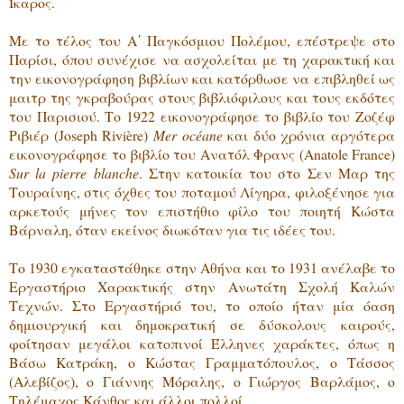
Ίκαρος.
Με το τέλος του Α΄ Παγκόσμιου Πολέμου, επέστρεψε στο
Παρίσι, όπου συνέχισε να ασχολείται με τη χαρακτική και
την εικονογράφηση βιβλίων και κατόρθωσε να επιβληθεί ως
μαιτρ της γκραβούρας στους βιβλιόφιλους και τους εκδότες
του Παρισιού. Το 1922 εικονογράφησε το βιβλίο του Ζοζέφ
Ριβιέρ (Joseph Rivière)
Mer océane
και δύο χρόνια αργότερα
εικονογράφησε το βιβλίο του Ανατόλ Φρανς (Anatole France)
Sur la pierre blanche
. Στην κατοικία του στο Σεν Μαρ της
Τουραίνης, στις όχθες του ποταμού Λίγηρα, φιλοξένησε για
αρκετούς μήνες τον επιστήθιο φίλο του ποιητή Κώστα
Βάρναλη, όταν εκείνος διωκόταν για τις ιδέες του.
Το 1930 εγκαταστάθηκε στην Αθήνα και το 1931 ανέλαβε το
Εργαστήριο Χαρακτικής στην Ανωτάτη Σχολή Καλών
Τεχνών. Στο Εργαστήριό του, το οποίο ήταν μία όαση
δημιουργική και δημοκρατική σε δύσκολους καιρούς,
φοίτησαν μεγάλοι κατοπινοί Έλληνες χαράκτες, όπως η
Βάσω Κατράκη, ο Κώστας Γραμματόπουλος, ο Τάσσος
(Αλεβίζος), ο Γιάννης Μόραλης, ο Γιώργος Βαρλάμος, ο
Τηλέμαχος Κάνθος και άλλοι πολλοί.