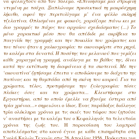
να φυλαχτούν από τον πόλεμο.
«Επινοήσαμε μια στρωμνή
ντυμένη με τσόχα. Ξαπλώναμε προσεκτικά τη μακρόσχημη
λήκυθο, αφού την περιτυλίγαμε μ’ ένα φύλλο σκληρή
τζελατίνα. Οπλισμένοι με φακούς, χαράζαμε πάνω κει με
δυο γραμμές το πάχος του αρχαίου σχεδιάσματος (…) Το
μόνο χαρακτικό μέσο που θα απέδιδε με ακρίβεια το
παιγνίδι της γραμμής και την ποικιλία του χρώματος και
του τόνου ήταν η χαλκογραφία: το ακουαφόρτε στα ρηχά,
το καλέμι στα δυνατά. Η ποσότης του μελανιού που γεμίζει
κάθε χαραγμένη γραμμή, ανάλογα με το βάθος της, δίνει
κατά την εκτύπωση τη διαφάνεια ή τα σκοτεινά. Με την
‘ακουατίνα' ζητήσαμε έπειτα ν αποδώσουμε το διάχυτο της
πατίνας και τη θαμπάδα από τη σκόνη του καιρού. Για τα
χρώματα, τέλος, προτιμήσαμε την ξυλογραφία: τόσες
πλάκες όσες και τα χρώματα… Κλειστήκαμε στο
Εργαστήριο, από το οποίο έμελλε να βγούμε ύστερα από
τρία χρόνια…»
σημειώνει ο ίδιος. Ένας παράδοξος διάλογος
τρία ολόκληρα χρόνια με τις σκιές του τάφου που ζητούσε
ν’ αναστήσει με το καλέμι του ο Κεφαλληνός τα τελευταία
χρόνια της ζωής του. Η παρουσίαση του λαμπρού
αποτελέσματος στο κοινό έγινε με κάθε επισημότητα στη
Σχολή Καλών Τεχνών στις 26 Απριλίου 1956. Πρόκειται για