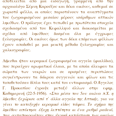
αποτελείται από μια εισαγωγή, γραμμένη από την
αρχαιολόγο Σέμνη Καρούζου και δέκα εικόνες, καθεμιά σε
χωριστό φύλλο, οι οποίες παριστάνουν τα αναπτύγματα
του ζωγραφισμένου μεσαίου μέρους ισάριθμων αττικών
ληκύθων. Ο πρόλογος έχει τυπωθεί με πρωτότυπα στοιχεία
σχεδιασμένα από τον Κεφαλληνό και διακοσμείται με
σχέδια από ληκύθους δοσμένα όλα με έγχρωμες
ξυλογραφίες. Οι εικόνες όμως των δέκα επόμενων φύλλων
έχουν αποδοθεί με μια μεικτή μέθοδο ξυλογραφίας και
χαλκογραφίας.
Λήκυθοι ήταν κεραμικά ζωγραφισμένα αγγεία (φιαλίδια),
που περιείχαν αρωματικά έλαια, με τα οποία άλειφαν τα
σώματα των νεκρών και σε ορισμένες περιπτώσεις
συγκέντρωναν τα δάκρυα συγγενών και φίλων και τις
τοποθετούσαν δίπλα τους κατά τον ενταφιασμό. Ο Άγγελος
Γ. Προκοπίου έγραψε μεταξύ άλλων στην εφημ.
Καθημερινή (22-5-1956).
«Στα μέσα του 5ου αιώνα π.Χ. η
λήκυθος ξεχώρισε από τ΄ άλλα αγγεία της Αττικής, για να
γίνει το κατεξοχήν κεραμικό είδος τάφου. Το σχήμα της
ληκύθου απέκτησε έξοχη λεπτότητα κι ένα ρυθμό ραδινό,
που ανταποκρινόταν στην ψυχική κατάσταση των οικείων