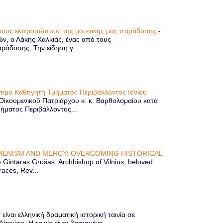
τερους εκπροσώπους της μουσικής μας παράδοσης
-
ών, ο Λάκης Χαλκιάς, ένας από τους
άδοσης. Την είδηση γ...
ίτιμο Καθηγητή Τμήματος Περιβάλλοντος Ιονίου
 Οἰκουμενικοῦ Πατριάρχου κ. κ. Βαρθολομαίου κατά
μήματος Περιβάλλοντος...
ENISM AND MERCY: OVERCOMING HISTORICAL
Gintaras Grušas, Archbishop of Vilnius, beloved
races, Rev...
ίναι ελληνική δραματική ιστορική ταινία σε