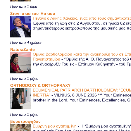
Πριν από 1 ώρα
Στον ίσκιο του Ήσκιου
Πέθανε ο Λάκης Χαλκιάς, ένας από τους σημαντικό
Έφυγε από τη ζωή στις 2 Αυγούστου, σε ηλικία 82 ετ
σημαντικότερους εκπροσώπους της μουσικής μας παρ
Πριν από 4 ημέρες
NaturaZante
Ομιλία Βαρθολομαίου κατά την ανακήρυξή του σε Επ
Πανεπιστημίου
-
*Ὁμιλία τῆς Α. Θ. Παναγιότητος τοῦ
τήν ἀνακήρυξίν Του εἰς «Ἐπίτιμον Καθηγητήν» τοῦ Τ
Πριν από 1 μήνα
ORTHODOXY & ORTHOPRAXY
ECUMENICAL PATRIARCH BARTHOLOMEW: “ECUM
INERTIA”
-
VILNIUS, 8 JUNE 2026 *** Your Eminence 
brother in the Lord, Your Eminences, Excellencies, G
Πριν από 1 μήνα
βουστροφηδόν
Σμύρνη μου αγαπημένη
-
Η *Σμύρνη μου αγαπημένη* ε