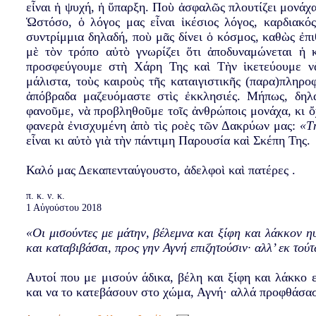
εἶναι ἡ ψυχή, ἡ ὕπαρξη. Ποὺ ἀσφαλῶς πλουτίζει μονάχα
Ὡστόσο, ὁ λόγος μας εἶναι ἱκέσιος λόγος, καρδιακό
συντρίμμια δηλαδή, ποὺ μᾶς δίνει ὁ κόσμος, καθὼς ἐπι
μὲ τὸν τρόπο αὐτὸ γνωρίζει ὅτι ἀποδυναμώνεται ἡ 
προσφεύγουμε στὴ Χάρη Της καὶ Τὴν ἱκετεύουμε νὰ
μάλιστα, τοὺς καιροὺς τῆς καταιγιστικῆς (παρα)πληρ
ἀπόβραδα μαζευόμαστε στὶς ἐκκλησιές. Μήπως, δηλ
φανοῦμε, νὰ προβληθοῦμε τοῖς ἀνθρώποις μονάχα, κι ὄ
φανερὰ ἐνισχυμένη ἀπὸ τὶς ροὲς τῶν Δακρύων μας:
«Τὴ
εἶναι κι αὐτὸ γιὰ τὴν πάντιμη Παρουσία καὶ Σκέπη Της.
Καλό μας Δεκαπενταύγουστο, ἀδελφοὶ καὶ πατέρες .
π. κ. ν. κ.
1 Αὐγούστου 2018
«Οι μισούντες με μάτην, βέλεμνα και ξίφη και λάκκον η
και καταβιβάσαι, προς γην Αγνή επιζητούσιν· αλλ’ εκ τ
Αυτοί που με μισούν άδικα, βέλη και ξίφη και λάκκο
και να το κατεβάσουν στο χώμα, Αγνή· αλλά προφθάσα