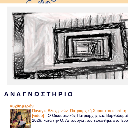
Α Ν Α Γ Ν Ω Σ Τ Η Ρ Ι Ο
νυχθημερόν
Παναγία Βλαχερνών: Πατριαρχική Χοροστασία επί τ
[video]
-
Ο Οικουμενικός Πατριάρχης κ.κ. Βαρθολομα
2026, κατά την Θ. Λειτουργία που τελέσθηκε στο Ιερό