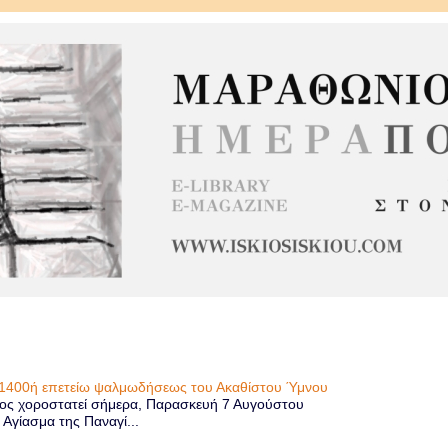
η 1400ή επετείω ψαλμωδήσεως του Ακαθίστου Ύμνου
ίος χοροστατεί σήμερα, Παρασκευή 7 Αυγούστου
 Αγίασμα της Παναγί...