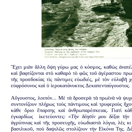
Ἔχει μιὰν ἄλλη ὄψη γύρω μας ὁ κόσμος, καθὼς ἀνατέ
καὶ βαφτίζονται στὸ καθαρὸ τὸ φῶς τοῦ ἀγέραστου πρω
τῆς προσδοκίας τὶς πάντιμες εὐωδιές, μὲ τὸν εὐλαβῆ 
εὐφρόσυνος καὶ ὁ ἱεροκατάνυκτος Δεκαπενταύγουστος.
Αὔγουστος, λοιπόν... Μὲ τὰ δροσερὰ τὰ πρωϊνὰ νὰ ψυχώ
συντονίζουν πλήρως τοὺς πάντιμους καὶ τρυφεροὺς ἤχ
κάθε ὅριο ἔπαρσης καὶ ἀνθρωπαρέσκειας. Γιατὶ κά
ἐγκαρδίως ἱκετεύοντες:
«Τὴν δέησίν μου δέξαι τὴν π
ἀγρύπνιας καὶ τῆς προσευχῆς, εὐωδιαστὰ λόγια, λὲς κ
βασιλικοῦ, ποὺ δαψιλῶς στολίζουν τὴν Εἰκόνα Της. Δ