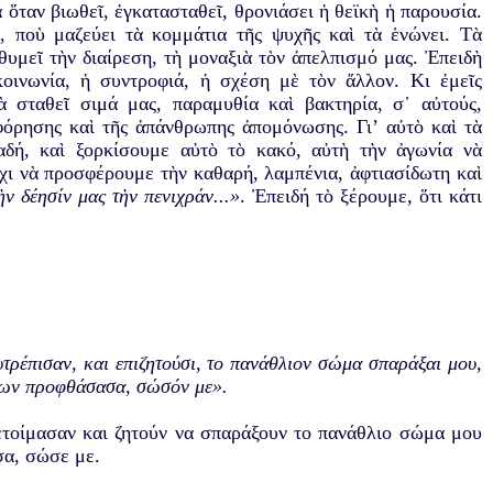
 ὅταν βιωθεῖ, ἐγκατασταθεῖ, θρονιάσει ἡ θεϊκὴ ἡ παρουσία.
ς, ποὺ μαζεύει τὰ κομμάτια τῆς ψυχῆς καὶ τὰ ἑνώνει. Τὰ
θυμεῖ τὴν διαίρεση, τὴ μοναξιὰ τὸν ἀπελπισμό μας. Ἐπειδὴ
κοινωνία, ἡ συντροφιά, ἡ σχέση μὲ τὸν ἄλλον. Κι ἐμεῖς
 σταθεῖ σιμά μας, παραμυθία καὶ βακτηρία, σ᾿ αὐτούς,
οφόρησης καὶ τῆς ἀπάνθρωπης ἀπομόνωσης. Γι’ αὐτὸ καὶ τὰ
αδή, καὶ ξορκίσουμε αὐτὸ τὸ κακό, αὐτὴ τὴν ἀγωνία νὰ
χι νὰ προσφέρουμε τὴν καθαρή, λαμπένια, ἀφτιασίδωτη καὶ
ν δέησίν μας τὴν πενιχράν...»
. Ἐπειδή τὸ ξέρουμε, ὅτι κάτι
υτρέπισαν, και επιζητούσι, το πανάθλιον σώμα σπαράξαι μου,
ούτων προφθάσασα, σώσόν με».
 ετοίμασαν και ζητούν να σπαράξουν το πανάθλιο σώμα μου
σα, σώσε με.