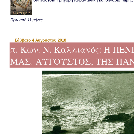
σκηνοθεσία Γρηγόρη Καραντινάκη και σενάριο Μιμής Ντ
Πριν από 11 μήνες
Σάββατο 4 Αυγούστου 2018
π. Κων. Ν. Καλλιανός: Η ΠΕ
ΜΑΣ. ΑΥΓΟΥΣΤΟΣ, ΤΗΣ ΠΑ