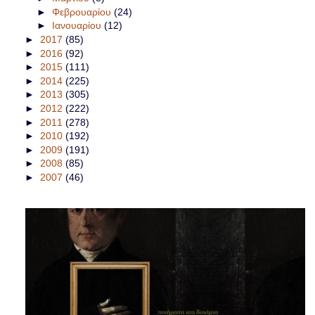
►
Φεβρουαρίου
(24)
►
Ιανουαρίου
(12)
►
2017
(85)
►
2016
(92)
►
2015
(111)
►
2014
(225)
►
2013
(305)
►
2012
(222)
►
2011
(278)
►
2010
(192)
►
2009
(191)
►
2008
(85)
►
2007
(46)