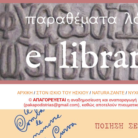
παραθέματα λ
e-libra
ΑΡΧΙΚΗ
/
ΣΤΟΝ ΙΣΚΙΟ ΤΟΥ ΗΣΚΙΟΥ
/
NATURA ZANTE
/
ΝΥΧ
©
ΑΠΑΓΟΡΕΥΕΤΑΙ
η αναδημοσίευση και αναπαραγωγή ο
(
pakapodistrias@gmail.com
), καθώς αποτελούν πνευματικ