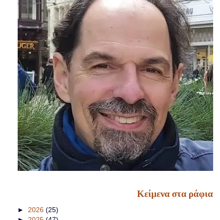
Κείμενα στα ράφια
►
2026
(25)
►
2025
(47)