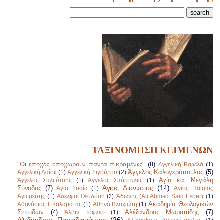
ΤΑΞΙΝΟΜΗΣΗ ΚΕΙΜΕΝΩΝ
"Οι εποχές αποχωρούν πάντα πικραμένες"
(8)
Αγγελική Βαρελά
(1)
Άγγελος Καλογερόπουλος
(5)
Αγγελική Λαΐου
(1)
Αγγελική Σιγούρου
(2)
Αγία και Μεγάλη
Άγγελος Σαλούτσης
(1)
Άγγελος Σπάρταλης
(1)
Άγιος Διονύσιος
(14)
Σύνοδος
(7)
Αγία Σοφία
(1)
Άγιος Παΐσιος
Αγιορείτης
(1)
Αδελφοί Θεοδόση
(2)
Άδωνης (Ali Ahmad Said Esber)
(1)
Ακαδημία Θεολογικών
Αθανάσιος Ι. Καλαμάτας
(1)
Αθηνά Βλαχιώτη
(1)
Σπουδών
(4)
Αλέξανδρος Μωραϊτίδης
(7)
Άλβιν Τόφλερ
(1)
Αλέξανδρος Παπαδιαμάντης
(26)
Αλέξανδρος Στεργιόπουλος
(1)