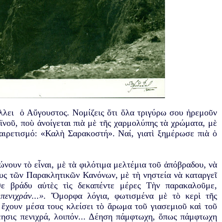
λλει ὁ Αὔγουστος. Νομίζεις ὅτι ὅλα τριγύρω σου ἠρεμοῦν
ϊνοῦ, ποὺ ἀνοίγεται πιὰ μὲ τῆς χαρμολύπης τὰ χρώματα, μὲ
χαιρετισμό: «Καλὴ Σαρακοστή». Ναί, γιατὶ ξημέρωσε πιὰ ὁ
νουν τὸ εἶναι, μὲ τὰ φιλότιμα μελτέμια τοῦ ἀπόβραδου, νὰ
ους τῶν Παρακλητικῶν Κανόνων, μὲ τὴ νηστεία νὰ καταργεῖ
θε βράδυ αὐτὲς τὶς δεκαπέντε μέρες Τὴν παρακαλοῦμε,
ενιχράν...».
Ὄμορφα λόγια, φωτισμένα μὲ τὸ κερὶ τῆς
ι ἔχουν μέσα τους κλείσει τὸ ἄρωμα τοῦ γιασεμιοῦ καὶ τοῦ
έησις πενιχρά, λοιπόν... Δέηση πάμφτωχη, ὅπως πάμφτωχη