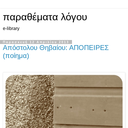
παραθέματα λόγου
e-library
Παρασκευή 12 Απριλίου 2013
Απόστολου Θηβαίου: ΑΠΟΠΕΙΡΕΣ
(ποίημα)