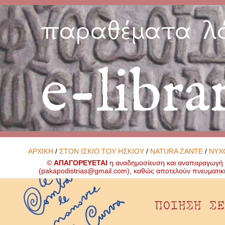
παραθέματα λ
e-libra
ΑΡΧΙΚΗ
/
ΣΤΟΝ ΙΣΚΙΟ ΤΟΥ ΗΣΚΙΟΥ
/
NATURA ZANTE
/
ΝΥΧ
©
ΑΠΑΓΟΡΕΥΕΤΑΙ
η αναδημοσίευση και αναπαραγωγή ο
(
pakapodistrias@gmail.com
), καθώς αποτελούν πνευματικ