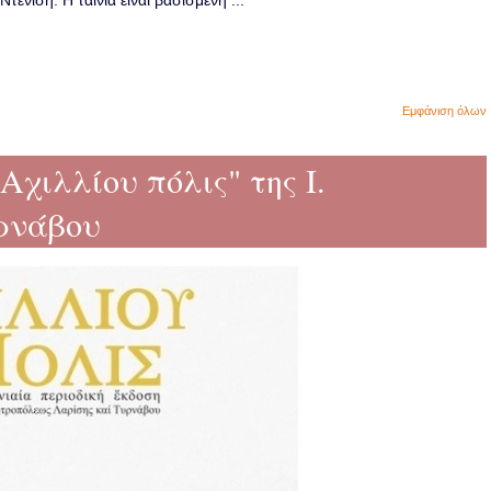
ενίση. Η ταινία είναι βασισμένη ...
Εμφάνιση όλων
Αχιλλίου πόλις" της Ι.
ρνάβου