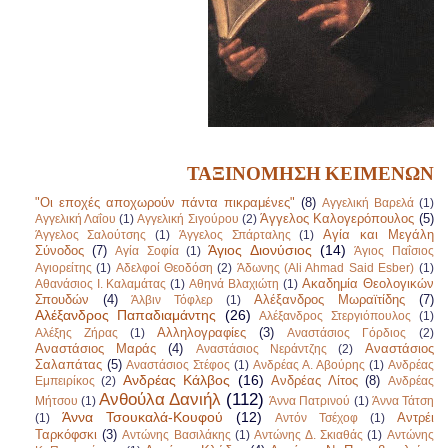
ΤΑΞΙΝΟΜΗΣΗ ΚΕΙΜΕΝΩΝ
"Οι εποχές αποχωρούν πάντα πικραμένες"
(8)
Αγγελική Βαρελά
(1)
Άγγελος Καλογερόπουλος
(5)
Αγγελική Λαΐου
(1)
Αγγελική Σιγούρου
(2)
Αγία και Μεγάλη
Άγγελος Σαλούτσης
(1)
Άγγελος Σπάρταλης
(1)
Άγιος Διονύσιος
(14)
Σύνοδος
(7)
Αγία Σοφία
(1)
Άγιος Παΐσιος
Αγιορείτης
(1)
Αδελφοί Θεοδόση
(2)
Άδωνης (Ali Ahmad Said Esber)
(1)
Ακαδημία Θεολογικών
Αθανάσιος Ι. Καλαμάτας
(1)
Αθηνά Βλαχιώτη
(1)
Σπουδών
(4)
Αλέξανδρος Μωραϊτίδης
(7)
Άλβιν Τόφλερ
(1)
Αλέξανδρος Παπαδιαμάντης
(26)
Αλέξανδρος Στεργιόπουλος
(1)
Αλληλογραφίες
(3)
Αλέξης Ζήρας
(1)
Αναστάσιος Γόρδιος
(2)
Αναστάσιος Μαράς
(4)
Αναστάσιος
Αναστάσιος Νεράντζης
(2)
Σαλαπάτας
(5)
Αναστάσιος Στέφος
(1)
Ανδρέας Α. Αβούρης
(1)
Ανδρέας
Ανδρέας Κάλβος
(16)
Ανδρέας Λίτος
(8)
Εμπειρίκος
(2)
Ανδρέας
Ανθούλα Δανιήλ
(112)
Μήτσου
(1)
Άννα Πατρινού
(1)
Άννα Τάτση
Άννα Τσουκαλά-Κουφού
(12)
Αντρέι
(1)
Αντόν Τσέχοφ
(1)
Ταρκόφσκι
(3)
Αντώνης Βασιλάκης
(1)
Αντώνης Δ. Σκιαθάς
(1)
Αντώνης