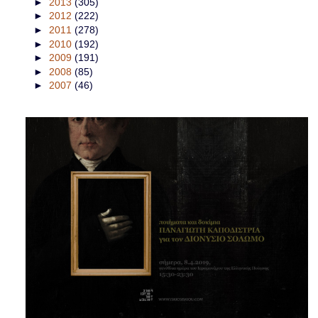
►
2013
(305)
►
2012
(222)
►
2011
(278)
►
2010
(192)
►
2009
(191)
►
2008
(85)
►
2007
(46)