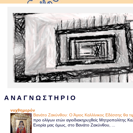
Α Ν Α Γ Ν Ω Σ Τ Η Ρ Ι Ο
νυχθημερόν
Βανάτο Ζακύνθου: Ο Άγιος Καλλίνικος Εδέσσης θα τι
προ ολίγων ετών αγιοδιακηρυχθείς Μητροπολίτης Καλ
Ενορία μας όμως, στο Βανάτο Ζακύνθου, ...