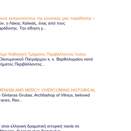
τερους εκπροσώπους της μουσικής μας παράδοσης
-
ών, ο Λάκης Χαλκιάς, ένας από τους
άδοσης. Την είδηση γ...
ίτιμο Καθηγητή Τμήματος Περιβάλλοντος Ιονίου
 Οἰκουμενικοῦ Πατριάρχου κ. κ. Βαρθολομαίου κατά
μήματος Περιβάλλοντος...
ENISM AND MERCY: OVERCOMING HISTORICAL
Gintaras Grušas, Archbishop of Vilnius, beloved
races, Rev...
ίναι ελληνική δραματική ιστορική ταινία σε