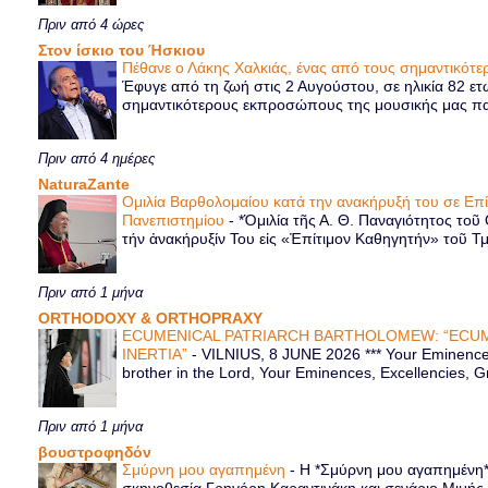
Πριν από 4 ώρες
Στον ίσκιο του Ήσκιου
Πέθανε ο Λάκης Χαλκιάς, ένας από τους σημαντικό
Έφυγε από τη ζωή στις 2 Αυγούστου, σε ηλικία 82 ετ
σημαντικότερους εκπροσώπους της μουσικής μας παρ
Πριν από 4 ημέρες
NaturaZante
Ομιλία Βαρθολομαίου κατά την ανακήρυξή του σε Επ
Πανεπιστημίου
-
*Ὁμιλία τῆς Α. Θ. Παναγιότητος τοῦ
τήν ἀνακήρυξίν Του εἰς «Ἐπίτιμον Καθηγητήν» τοῦ Τ
Πριν από 1 μήνα
ORTHODOXY & ORTHOPRAXY
ECUMENICAL PATRIARCH BARTHOLOMEW: “ECUM
INERTIA”
-
VILNIUS, 8 JUNE 2026 *** Your Eminence 
brother in the Lord, Your Eminences, Excellencies, G
Πριν από 1 μήνα
βουστροφηδόν
Σμύρνη μου αγαπημένη
-
Η *Σμύρνη μου αγαπημένη* ε