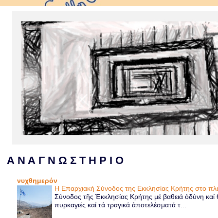
Α Ν Α Γ Ν Ω Σ Τ Η Ρ Ι Ο
νυχθημερόν
Η Επαρχιακή Σύνοδος της Εκκλησίας Κρήτης στο 
Σύνοδος τῆς Ἐκκλησίας Κρήτης μέ βαθειά ὀδύνη καί θ
πυρκαγιές καί τά τραγικά ἀποτελέσματά τ...