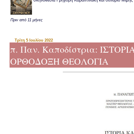
σκηνοθεσία Γρηγόρη Καραντινάκη και σενάριο Μιμής Ντ
Πριν από 11 μήνες
Τρίτη 5 Ιουλίου 2022
π. Παν. Καποδίστρια: ΙΣΤΟ
ΟΡΘΟΔΟΞΗ ΘΕΟΛΟΓΙΑ