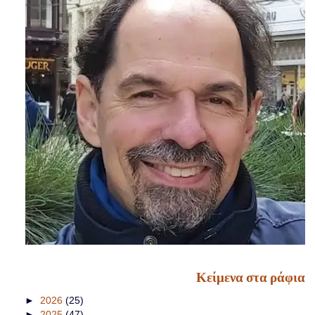
Κείμενα στα ράφια
►
2026
(25)
►
2025
(47)