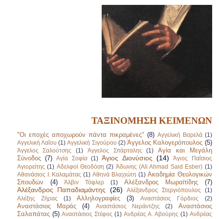
ΤΑΞΙΝΟΜΗΣΗ ΚΕΙΜΕΝΩΝ
"Οι εποχές αποχωρούν πάντα πικραμένες"
(8)
Αγγελική Βαρελά
(1)
Άγγελος Καλογερόπουλος
(5)
Αγγελική Λαΐου
(1)
Αγγελική Σιγούρου
(2)
Αγία και Μεγάλη
Άγγελος Σαλούτσης
(1)
Άγγελος Σπάρταλης
(1)
Άγιος Διονύσιος
(14)
Σύνοδος
(7)
Αγία Σοφία
(1)
Άγιος Παΐσιος
Αγιορείτης
(1)
Αδελφοί Θεοδόση
(2)
Άδωνης (Ali Ahmad Said Esber)
(1)
Ακαδημία Θεολογικών
Αθανάσιος Ι. Καλαμάτας
(1)
Αθηνά Βλαχιώτη
(1)
Σπουδών
(4)
Αλέξανδρος Μωραϊτίδης
(7)
Άλβιν Τόφλερ
(1)
Αλέξανδρος Παπαδιαμάντης
(26)
Αλέξανδρος Στεργιόπουλος
(1)
Αλληλογραφίες
(3)
Αλέξης Ζήρας
(1)
Αναστάσιος Γόρδιος
(2)
Αναστάσιος Μαράς
(4)
Αναστάσιος
Αναστάσιος Νεράντζης
(2)
Σαλαπάτας
(5)
Αναστάσιος Στέφος
(1)
Ανδρέας Α. Αβούρης
(1)
Ανδρέας