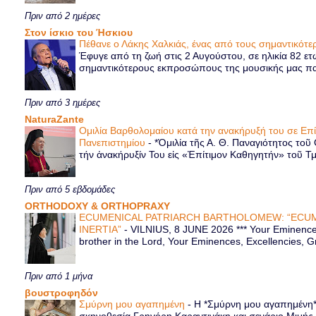
Πριν από 2 ημέρες
Στον ίσκιο του Ήσκιου
Πέθανε ο Λάκης Χαλκιάς, ένας από τους σημαντικό
Έφυγε από τη ζωή στις 2 Αυγούστου, σε ηλικία 82 ετ
σημαντικότερους εκπροσώπους της μουσικής μας παρ
Πριν από 3 ημέρες
NaturaZante
Ομιλία Βαρθολομαίου κατά την ανακήρυξή του σε Επ
Πανεπιστημίου
-
*Ὁμιλία τῆς Α. Θ. Παναγιότητος τοῦ
τήν ἀνακήρυξίν Του εἰς «Ἐπίτιμον Καθηγητήν» τοῦ Τ
Πριν από 5 εβδομάδες
ORTHODOXY & ORTHOPRAXY
ECUMENICAL PATRIARCH BARTHOLOMEW: “ECUM
INERTIA”
-
VILNIUS, 8 JUNE 2026 *** Your Eminence 
brother in the Lord, Your Eminences, Excellencies, G
Πριν από 1 μήνα
βουστροφηδόν
Σμύρνη μου αγαπημένη
-
Η *Σμύρνη μου αγαπημένη* ε