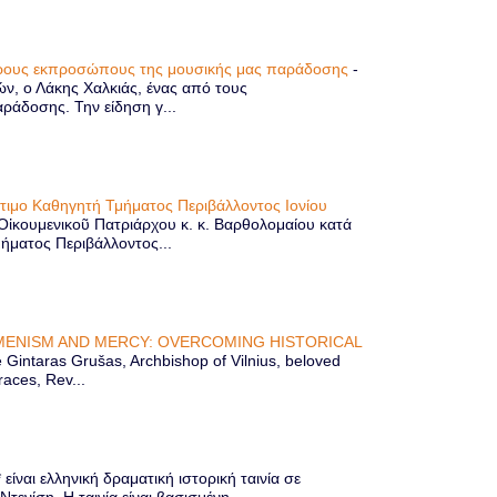
τερους εκπροσώπους της μουσικής μας παράδοσης
-
ών, ο Λάκης Χαλκιάς, ένας από τους
άδοσης. Την είδηση γ...
ίτιμο Καθηγητή Τμήματος Περιβάλλοντος Ιονίου
 Οἰκουμενικοῦ Πατριάρχου κ. κ. Βαρθολομαίου κατά
μήματος Περιβάλλοντος...
ENISM AND MERCY: OVERCOMING HISTORICAL
Gintaras Grušas, Archbishop of Vilnius, beloved
races, Rev...
ίναι ελληνική δραματική ιστορική ταινία σε