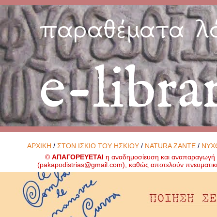
παραθέματα λ
e-libra
ΑΡΧΙΚΗ
/
ΣΤΟΝ ΙΣΚΙΟ ΤΟΥ ΗΣΚΙΟΥ
/
NATURA ZANTE
/
ΝΥΧ
©
ΑΠΑΓΟΡΕΥΕΤΑΙ
η αναδημοσίευση και αναπαραγωγή ο
(
pakapodistrias@gmail.com
), καθώς αποτελούν πνευματικ