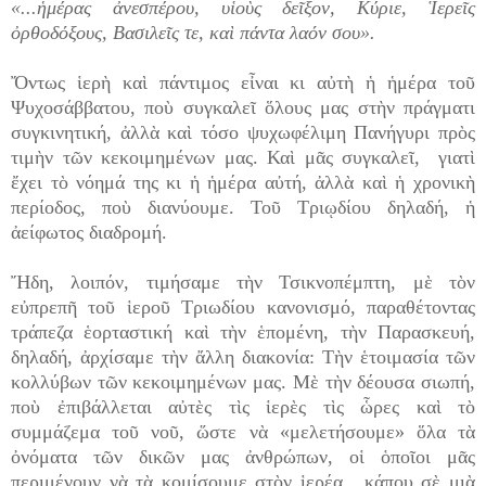
«...ἡμέρας ἀνεσπέρου, υἱοὺς δεῖξον, Κύριε, Ἱερεῖς
ὀρθοδόξους, Βασιλεῖς τε, καὶ πάντα λαόν σου».
Ὄντως ἱερὴ καὶ πάντιμος εἶναι κι αὐτὴ ἡ ἡμέρα τοῦ
Ψυχοσάββατου, ποὺ συγκαλεῖ ὅλους μας στὴν πράγματι
συγκινητική, ἀλλὰ καὶ τόσο ψυχωφέλιμη Πανήγυρι πρὸς
τιμὴν τῶν κεκοιμημένων μας. Καὶ μᾶς συγκαλεῖ, γιατὶ
ἔχει τὸ νόημά της κι ἡ ἡμέρα αὐτή, ἀλλὰ καὶ ἡ χρονικὴ
περίοδος, ποὺ διανύουμε. Τοῦ Τριῳδίου δηλαδή, ἡ
ἀείφωτος διαδρομή.
Ἤδη, λοιπόν, τιμήσαμε τὴν Τσικνοπέμπτη, μὲ τὸν
εὐπρεπῆ τοῦ ἱεροῦ Τριωδίου κανονισμό, παραθέτοντας
τράπεζα ἑορταστική καὶ τὴν ἑπομένη, τὴν Παρασκευή,
δηλαδή, ἀρχίσαμε τὴν ἄλλη διακονία: Τὴν ἑτοιμασία τῶν
κολλύβων τῶν κεκοιμημένων μας. Μὲ τὴν δέουσα σιωπή,
ποὺ ἐπιβάλλεται αὐτὲς τὶς ἱερὲς τὶς ὧρες καὶ τὸ
συμμάζεμα τοῦ νοῦ, ὥστε νὰ «μελετήσουμε» ὅλα τὰ
ὀνόματα τῶν δικῶν μας ἀνθρώπων, οἱ ὁποῖοι μᾶς
περιμένουν νὰ τὰ κομίσουμε στὸν ἱερέα, κάπου σὲ μιὰ