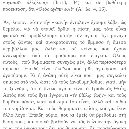
«ἀγαπᾶτε ἀλλήλους»
(Ἰω13, 34) καὶ σὲ βαθύτερη
προέκταση, ὅτι
«Θεὸς ἀγάπη ἐστί»
(Α΄ Ἰω. 4, 16).
Ἄν, λοιπόν, αὐτὴν τὴν «καινὴν ἐντολὴν» ἔχουμε λάβει ὡς
θεμέλιο, γιὰ νὰ σταθεῖ ὄρθια ἡ πίστη μας, τότε εἶναι
φυσικὸ νὰ προβάλλουμε αὐτὴν τὴν ἀγάπη, ὄχι μονάχα
στοὺς ζῶντες καὶ συγκροτοῦντες τὸ ἔμμεσο ἤ ἄμεσο
περιβάλλον μας, ἀλλὰ καὶ σὲ κείνους ποὺ ἔχουν
ἀναχωρήσει ἀπὸ τὰ πρόσκαιρα καὶ ἐπιγεια. Ὅλους
αὐτοὺς, ποὺ θυμόμαστε συνεχῶς μέν, ἀλλὰ περισσότερο
σἠμερα. Ἐπειδὴ εἶναι ἐκεῖνοι ποὺ μᾶς ἀγάπησαν καὶ
ἀγαπήσαμε. Κι ἡ ἀγάπη αὐτὴ εἶναι ποὺ μᾶς συγκαλεῖ
σήμερα στὸ ναό, ὥστε νὰ τοὺς ξαναθυμηθοῦμε, γιατί, μὴν
τὸ ξεχνᾶμε, ὅτι ἡ ὄντως ἀγάπη εἶναι ὁ Τριαδικὸς Θεός,
Αὐτὸς ποὺ τοὺς ἔχει ἐγγράψει
«ἐν βίβλῳ ζωῆς»
καὶ τοὺς
θυμᾶται πάντα, γιατὶ καὶ σιμά Του εἶναι, ἀλλὰ καὶ παιδιά
του νομίζονται. Καὶ τοὺς θυμόμαστε ἐπίσης καὶ γιὰ ἕναν
ἄλλο λόγο: Ἐπειδὴ αὔριο, ποὺ κι ἐμεῖς θὰ βρεθοῦμε στὴ
θέση τους, κάποιοινὰ βρεθοῦν νὰ μᾶς δείξουν τὴν ἀγαπη
τους, τὴν ἔγνοια τους ὅτι μᾶς θυμοῦνται, ὅτι προσεύχονται