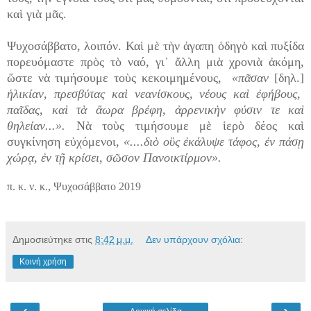
καὶ γιὰ μᾶς.
Ψυχοσάββατο, λοιπόν. Καὶ μὲ τὴν ἀγαπη ὁδηγὸ καὶ πυξίδα
πορευόμαστε πρὸς τὸ ναό, γι᾿ ἄλλη μιὰ χρονιὰ ἀκόμη,
ὥστε νὰ τιμήσουμε τοὺς κεκοιμημένους,
«πᾶσαν
[δηλ.]
ἡλικίαν, πρεσβύτας καὶ νεανίσκους, νέους καὶ ἐφήβους,
παῖδας, καὶ τὰ ἄωρα βρέφη, ἀρρενικὴν φύσιν τε καὶ
θηλείαν...».
Νὰ τοὺς τιμήσουμε μὲ ἱερὸ δέος καὶ
συγκίνηση εὐχόμενοι,
«....διὸ οὓς ἐκάλυψε τάφος, ἐν πάσῃ
χώρᾳ, ἐν τῇ κρίσει, σῶσον Πανοικτίρμον».
π. κ. ν. κ., Ψυχοσάββατο 2019
Δημοσιεύτηκε στις
8:42 μ.μ.
Δεν υπάρχουν σχόλια:
Κοινή χρήση
‹
›