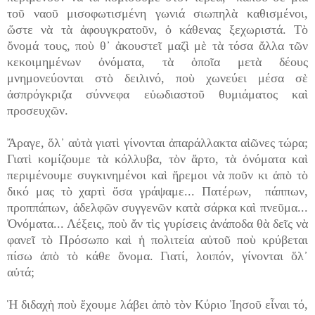
τοῦ ναοῦ μισοφωτισμένη γωνιά σιωπηλὰ καθισμένοι,
ὥστε νὰ τὰ ἀφουγκρατοῦν, ὁ κάθενας ξεχωριστά. Τὸ
ὄνομά τους, ποὺ θ᾿ ἀκουστεῖ μαζὶ μὲ τὰ τόσα ἄλλα τῶν
κεκοιμημένων ὀνόματα, τὰ ὁποῖα μετὰ δέους
μνημονεύονται στὸ δειλινό, ποὺ χωνεύει μέσα σὲ
ἀσπρόγκριζα σύννεφα εὐωδιαστοῦ θυμιάματος καὶ
προσευχῶν.
Ἄραγε, ὅλ᾿ αὐτὰ γιατὶ γίνονται ἀπαράλλακτα αἰῶνες τώρα;
Γιατὶ κομίζουμε τὰ κόλλυβα, τὸν ἄρτο, τὰ ὀνόματα καὶ
περιμένουμε συγκινημένοι καὶ ἥρεμοι νὰ ποῦν κι ἀπὸ τὸ
δικό μας τὸ χαρτὶ ὅσα γράψαμε... Πατέρων, πάππων,
προππάπων, ἀδελφῶν συγγενῶν κατὰ σάρκα καὶ πνεῦμα...
Ὀνόματα... Λέξεις, ποὺ ἄν τὶς γυρίσεις ἀνάποδα θὰ δεῖς νὰ
φανεῖ τὸ Πρόσωπο καὶ ἡ πολιτεία αὐτοῦ ποὺ κρύβεται
πίσω ἀπὸ τὸ κάθε ὄνομα. Γιατί, λοιπόν, γίνονται ὅλ᾿
αὐτά;
Ἡ διδαχὴ ποὺ ἔχουμε λάβει ἀπὸ τὸν Κύριο Ἰησοῦ εἶναι τό,