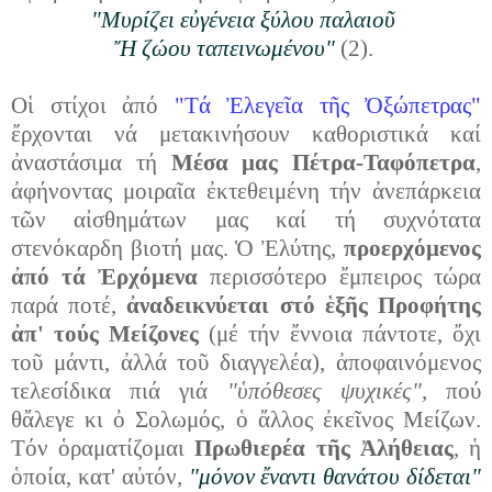
"Μυρίζει εὐγένεια ξύλου παλαιοῦ
Ἤ ζώου ταπεινωμένου"
(2).
Οἱ στίχοι ἀπό
"Τά Ἐλεγεῖα τῆς Ὀξώπετρας"
ἔρχονται νά μετακινήσουν καθοριστικά καί
ἀναστάσιμα τή
Μέσα μας Πέτρα-Ταφόπετρα
,
ἀφήνοντας μοιραῖα ἐκτεθειμένη τήν ἀνεπάρκεια
τῶν αἰσθημάτων μας καί τή συχνότατα
στενόκαρδη βιοτή μας. Ὁ Ἐλύτης,
προερχόμενος
ἀπό τά Ἐρχόμενα
περισσότερο ἔμπειρος τώρα
παρά ποτέ,
ἀναδεικνύεται στό ἑξῆς Προφήτης
ἀπ' τούς Μείζονες
(μέ τήν ἔννοια πάντοτε, ὄχι
τοῦ μάντι, ἀλλά τοῦ διαγγελέα), ἀποφαινόμενος
τελεσίδικα πιά γιά
"ὑπόθεσες ψυχικές"
, πού
θἄλεγε κι ὀ Σολωμός, ὁ ἄλλος ἐκεῖνος Μείζων.
Τόν ὁραματίζομαι
Πρωθιερέα τῆς Ἀλήθειας
, ἡ
ὁποία, κατ' αὐτόν,
"μόνον ἔναντι θανάτου δίδεται"