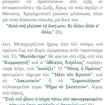
μποροῦν νά δραπετεύουν στό ἑξῆς οἱ
ἀντιφρονοῦντες τῆς ζωῆς, δίχως νά τούς ἀγγίζει ὁ
Θάνατος. Χρησιμοποιεῖ γλώσσα μέλλουσα, τόσο
μά τόσο δύσκολα εὔκολη, μά δική του.
"Αὐτά στή γλώσσα τή δική μου. Κι ἄλλοι ἄλλα σ'
ἄλλες"
(8),
λέει. Μεταχειρίζεται ἤχους ἀπό τόν πλάγιο τοῦ
πρώτου ἕως καί βαρύ, ἀχώρητους στήν παρτιτούρα
πιά. Τό
"Φωτόδεντρο"
θά φύεται στό ἑξῆς στή νέα
"Κομμαγηνή"
καί ὁ
"ἀθέατος Ἀπρίλιος"
παράγει
τώρα λόγο, πού
"ἰουλίζει"
. Ὁ
"Ἥλιος ὁ Πρῶτος"
φανερώνει σήμερα τόν
"Ἥλιο τόν Κρυπτό"
, καί
τό
"Λακωνικόν"
ἤ τό
"Σηματολόγιον"
τιτλοφορεῖται τώρα
"Ρῆμα τό Σκοτεινόν"
, δίχως
πιά τύψεις,
"Ἐνῶ τοῦ ἥλιου ἡ λόγχη πάνω στό σφουγγαρισμένο
πάτωμα ὅπου σφάδαζα μ' ἀποτελείωνε"
(9).