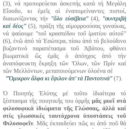
(3), νά προπορεύεται ἀσκεπής κατά τή Μεγάλη
Εἴσοδο, κι ἐμεῖς οἱ ἐναπομείναντες πιστοί,
διαιωνίζοντας τήν
"ὅλο εὐσέβεια"
(4),
"συντριβή
καί δέος"
(5), πράξη τῆς αἱμορροούσας γυναίκας,
νά ψαύουμε
"τοῦ κρασπέδου τοῦ ἱματίου αὐτοῦ"
(6), ἐνῶ ἀπό τά Ἐσώτερα, πίσω ἀπό τό βελούδινο
βυζαντινό παραπέτασμα τοῦ Ἀβάτου, φθάνει
βιωματικά ὥς ἐμᾶς ὁ ἀπόηχος ἀπό τήν
ἀναπόφευκτη ἔκρηξη τῶν Ὅλων, τῶν Πρίν καί
τῶν Μελλόντων, μεταποιούμενων ὁλοένα σέ
"Ὄμικρον ἄλφα κι ἔψιλον ἀπ' τά Παντοτινά"
(7).
Ὁ Ποιητής Ἐλύτης μέ τοῦτο ἰδιαίτερα τό
ξέσπασμα τῆς ποιητικῆς του ὁρμῆς
μᾶς μυεῖ στά
φιλοσοφικά ἰδιώματα τῆς Γλώσσας, ἀλλά καί
στίς γλωσσικές ταυτόχρονα ὑποστάσεις τοῦ
Φιλοσοφεῖν
. Μᾶς ἐκπαιδεύει πῶς κι ἀπό ποῦ θά