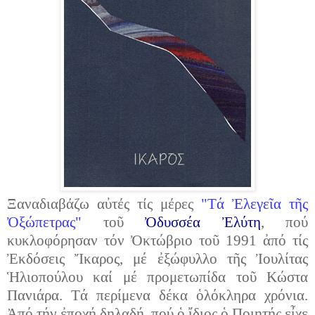
Ξαναδιαβάζω αὐτές τίς μέρες
"Τά Ἐλεγεῖα τῆς
Ὀξώπετρας"
τοῦ
Ὀδυσσέα Ἐλύτη
, πού
κυκλοφόρησαν τόν Ὀκτώβριο τοῦ 1991 ἀπό τίς
Ἐκδόσεις Ἴκαρος, μέ ἐξώφυλλο τῆς Ἰουλίτας
Ἡλιοπούλου καί μέ προμετωπίδα τοῦ Κώστα
Πανιάρα. Τά περίμενα δέκα ὁλόκληρα χρόνια.
Ἀπό τήν ἐποχή δηλαδή, πού ὁ ἴδιος ὁ Ποιητής εἶχε