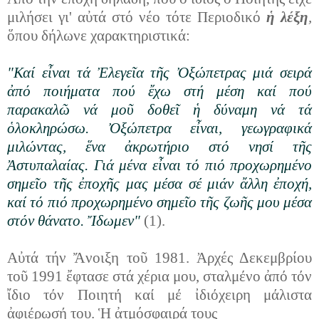
μιλήσει γι' αὐτά στό νέο τότε Περιοδικό
ἡ λέξη
,
ὅπου δήλωνε χαρακτηριστικά:
"Καί εἶναι τά Ἐλεγεῖα τῆς Ὀξώπετρας μιά σειρά
ἀπό ποιήματα πού ἔχω στή μέση καί πού
παρακαλῶ νά μοῦ δοθεῖ ἡ δύναμη νά τά
ὁλοκληρώσω. Ὀξώπετρα εἶναι, γεωγραφικά
μιλώντας, ἕνα ἀκρωτήριο στό νησί τῆς
Ἀστυπαλαίας. Γιά μένα εἶναι τό πιό προχωρημένο
σημεῖο τῆς ἐποχῆς μας μέσα σέ μιάν ἄλλη ἐποχή,
καί τό πιό προχωρημένο σημεῖο τῆς ζωῆς μου μέσα
στόν θάνατο. Ἴδωμεν"
(1).
Αὐτά τήν Ἄνοιξη τοῦ 1981. Ἀρχές Δεκεμβρίου
τοῦ 1991 ἔφτασε στά χέρια μου, σταλμένο ἀπό τόν
ἴδιο τόν Ποιητή καί μέ ἰδιόχειρη μάλιστα
ἀφιέρωσή του. Ἡ ἀτμόσφαιρά τους