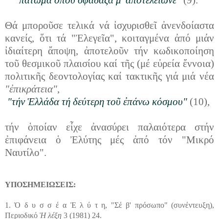
Θά μποροῦσε τελικά νά ἰσχυρισθεῖ ἀνενδοίαστα
κανείς, ὅτι τά "Ἐλεγεῖα", κοιταγμένα ἀπό μιάν
ἰδιαίτερη ἄποψη, ἀποτελοῦν τήν κωδικοποίηση
τοῦ θεσμικοῦ πλαισίου καί τῆς (μέ εὐρεία ἔννοια)
πολιτικῆς δεοντολογίας καί τακτικῆς γιά μιά νέα
"ἐπικράτεια"
,
"τήν Ἑλλάδα τή δεύτερη τοῦ ἐπάνω κόσμου"
(10),
τήν ὁποίαν εἶχε ἀνασύρει παλαιότερα στήν
ἐπιφάνεια ὁ Ἐλύτης μές ἀπό τόν
"Μικρό
Ναυτίλο".
ΥΠΟΣΗΜΕΙΩΣΕΙΣ:
1. Ὀ δ υ σ σ έ α Ἐ λ ύ τ η, "Σέ β' πρόσωπο" (συνέντευξη),
Περιοδικό
Ἡ λέξη
3 (1981) 24.