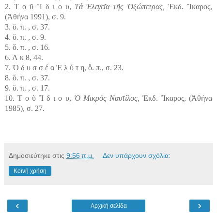
2. Τ ο ῦ Ἴ δ ι ο υ,
Τά Ἐλεγεῖα τῆς Ὀξώπετρας,
Ἐκδ. Ἴκαρος,
(Ἀθήνα 1991), σ. 9.
3. ὅ. π. , σ. 37.
4. ὅ. π. , σ. 9.
5. ὅ. π. , σ. 16.
6. Λ κ 8, 44.
7. Ὀ δ υ σ σ έ α Ἐ λ ύ τ η, ὅ. π., σ. 23.
8. ὅ. π. , σ. 37.
9. ὅ. π. , σ. 17.
10. Τ ο ῦ Ἴ δ ι ο υ,
Ὁ Μικρός Ναυτίλος,
Ἐκδ. Ἴκαρος, (Ἀθήνα
1985), σ. 27.
Δημοσιεύτηκε στις
9:56 π.μ.
Δεν υπάρχουν σχόλια:
Κοινή χρήση
‹
›
Αρχική σελίδα