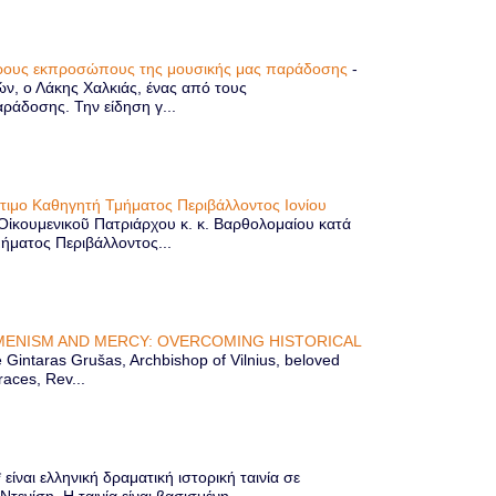
τερους εκπροσώπους της μουσικής μας παράδοσης
-
ών, ο Λάκης Χαλκιάς, ένας από τους
άδοσης. Την είδηση γ...
ίτιμο Καθηγητή Τμήματος Περιβάλλοντος Ιονίου
 Οἰκουμενικοῦ Πατριάρχου κ. κ. Βαρθολομαίου κατά
μήματος Περιβάλλοντος...
ENISM AND MERCY: OVERCOMING HISTORICAL
Gintaras Grušas, Archbishop of Vilnius, beloved
races, Rev...
ίναι ελληνική δραματική ιστορική ταινία σε