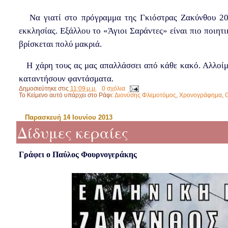
Να γιατί στο πρόγραμμα της Γκιόστρας Ζακύνθου 201
εκκλησίας. Εξάλλου το «Άγιοι Σαράντες» είναι πιο ποιητ
βρίσκεται πολύ μακριά.
Η χάρη τους ας μας απαλλάσσει από κάθε κακό. Αλλοίμο
καταντήσουν φαντάσματα.
Δημοσιεύτηκε στις
11:09 μ.μ.
0 σχόλια
Το Κείμενο αυτό υπάρχει στο Ράφι:
Διονύσης Φλεμοτόμος
,
Χρονογράφημα
,
G
Παρασκευή 14 Ιουνίου 2013
Δίδυμες κεραίες
Γράφει ο Παύλος Φουρνογεράκης