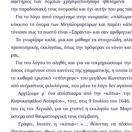
αφετηρίες των πομπών χρησιμοποιήσαμε ηθελημένα
την παραδοσιακή τους ονομασία και όχι αυτήν που μας πάε
Για το λόγο αυτό επιμείναμε στην ονομασία:
«πλάτωμα
κόκκινο το όνομα των Μεγαλομαρτύρων και παρότι κάποιο
τόνισαν πως το σωστό είναι «Σαράντα» και σαν αριθμητικό
Το γνωρίζαμε καλά, μια και μάθαμε τα στοιχειώδη, αλλ
προσεισμικής εκκλησίας, όπως την πρόφεραν οι νόνοι και
μας.
Για του λόγου το αληθές και για να τεκμηριώσουμε την 
όσους επιμένουν στου κανόνες της γραμματικής, η οποία έπ
το καθαρά ερωτικό «επέστρεφε» του μεγάλου Κωνσταντί
από ανέραστους φιλολόγους, που μόνο το λόγο δεν αγαπού
Αρχίζουμε μ’ ένα απόσπασμα από την «κόπια» τη
Καψοκαιφάλου Νοταρίου»,
τότε, στις 9 Ιουλίου του 164
του εις τον Αιγιαλό, για να χτιστεί η εκκλησία των Μαρ
ύστερα από θαυματουργική τους επέμβαση.
Γράφει, λοιπόν, η «κόπια»:
«… θέλοντας να πέσου
Παντοκράτορος Θεού να τους ελευθερώση από τούτον τον 