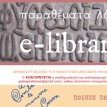
παραθέματα λ
e-libra
ΑΡΧΙΚΗ
/
ΣΤΟΝ ΙΣΚΙΟ ΤΟΥ ΗΣΚΙΟΥ
/
NATURA ZANTE
/
ΝΥΧ
©
ΑΠΑΓΟΡΕΥΕΤΑΙ
η αναδημοσίευση και αναπαραγωγή ο
(
pakapodistrias@gmail.com
), καθώς αποτελούν πνευματικ