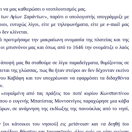
ι να μας καθιερώσει ο νεοπλουτισμός μας.
 των Αγίων Σαράντων»,
παρότι ο υπολογιστής υπογράμμιζε με
ι, ευτυχώς λίγοι, είτε με τηλεφωνήματα, είτε με e-mail μας
 δεν κλίνεται.
ά προτιμήσαμε την μακραίωνη ονομασία της πλατείας και της
 οι μπισνόνοι μας και όπως από το 1646 την ονομάτιζε ο λαός
άποψή μας θα σταθούμε σε λίγα παραδείγματα, θυμίζοντας σε
εται της γλώσσας, πως θα ήταν στείροι αν δεν δέχονταν εκείνο
νου Καβάφη και τον υποχρέωναν να εφαρμόσει τα διδαχθέντα
ν.
ν
«ευγαλμένη από τας πράξεις του ποτέ κυρίου Κωνσταντίνου
6, που ο ευγενής Μπατίστας Μοντσενίγος παραχώρησε μια κάβα
τύρων, σε ανάμνηση της εκδίωξης της πανούκλας από το νησί,
ν
[οι κάτοικοι του νησιού]
εις μετάνοιαν και να δεηθή του
εφνίδιον θάνατον και τρομακτικόν, όλος ενός με μίαν γνώμην