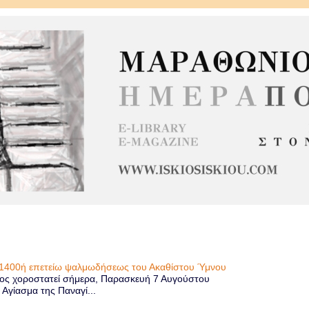
η 1400ή επετείω ψαλμωδήσεως του Ακαθίστου Ύμνου
ίος χοροστατεί σήμερα, Παρασκευή 7 Αυγούστου
 Αγίασμα της Παναγί...