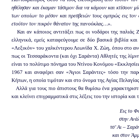
ηθέλησαν και έκαμαν τάσιμον δια να κάμουν και κτίσουν μί
των οποίων το μέσον και πρεσβειών τους ομπρώς εις τον 
ετούτον τον πικρόν θάνατον της πανούκλας…».
Και αν κάποιος αντιτάξει πως οι νοδάροι της παλιάς Ζ
ελληνικά, εμείς καταφεύγουμε σε δύο βασικά βιβλία κα
«Λεξικόν» του χαλκέντερου Λεωνίδα Χ. Ζώη, όπου στο αν
πως οι Τεσσαράκοντα (και όχι Σαράντα) Αθλητές της λίμνη
είναι το πολύτιμο πόνημα του Ντίνου Κονόμου «Εκκλησίε
1967 και αναφέρει σαν «Άγιοι Σαράντες» τόσο την παρ
Κήπων, η οποία τιμόταν και στο όνομα της Αγίας Πελαγία
Αλλά για τους πιο άπιστους θα θυμίσω ένα χαρακτηριστι
και κλείνει επιγραμματικά στις λέξεις του την ιστορία και 
Εις το Φ
στην Ανά
τσ’ Αι – Σαρά
και στον Άμμ