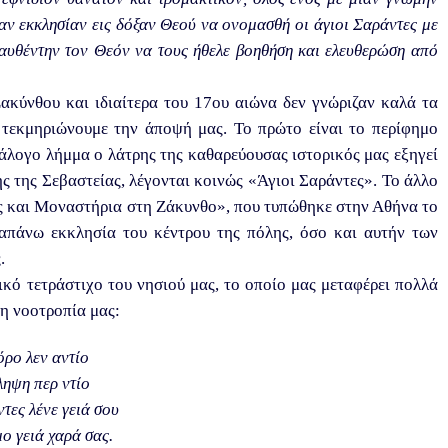
αν εκκλησίαν εις δόξαν Θεού να ονομασθή οι άγιοι Σαράντες με
αυθέντην τον Θεόν να τους ήθελε βοηθήση και ελευθερώση από
ακύνθου και ιδιαίτερα του 17ου αιώνα δεν γνώριζαν καλά τα
ι τεκμηριώνουμε την άποψή μας. Το πρώτο είναι το περίφημο
άλογο λήμμα ο λάτρης της καθαρεύουσας ιστορικός μας εξηγεί
ς της Σεβαστείας, λέγονται κοινώς «Άγιοι Σαράντες». Το άλλο
ς και Μοναστήρια στη Ζάκυνθο», που τυπώθηκε στην Αθήνα το
απάνω εκκλησία του κέντρου της πόλης, όσο και αυτήν των
ς.
κό τετράστιχο του νησιού μας, το οποίο μας μεταφέρει πολλά
τη νοοτροπία μας:
όρο λεν αντίο
ληψη περ ντίο
ντες λένε γειά σου
ο γειά χαρά σας.