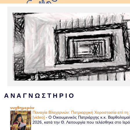
Α Ν Α Γ Ν Ω Σ Τ Η Ρ Ι Ο
νυχθημερόν
Παναγία Βλαχερνών: Πατριαρχική Χοροστασία επί τ
[video]
-
Ο Οικουμενικός Πατριάρχης κ.κ. Βαρθολομα
2026, κατά την Θ. Λειτουργία που τελέσθηκε στο Ιερό