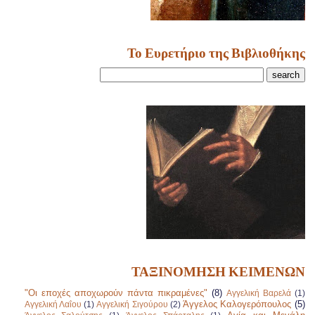
Το Ευρετήριο της Βιβλιοθήκης
ΤΑΞΙΝΟΜΗΣΗ ΚΕΙΜΕΝΩΝ
"Οι εποχές αποχωρούν πάντα πικραμένες"
(8)
Αγγελική Βαρελά
(1)
Άγγελος Καλογερόπουλος
(5)
Αγγελική Λαΐου
(1)
Αγγελική Σιγούρου
(2)