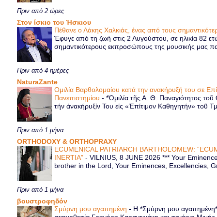
Πριν από 2 ώρες
Στον ίσκιο του Ήσκιου
Πέθανε ο Λάκης Χαλκιάς, ένας από τους σημαντικό
Έφυγε από τη ζωή στις 2 Αυγούστου, σε ηλικία 82 ετ
σημαντικότερους εκπροσώπους της μουσικής μας παρ
Πριν από 4 ημέρες
NaturaZante
Ομιλία Βαρθολομαίου κατά την ανακήρυξή του σε Επ
Πανεπιστημίου
-
*Ὁμιλία τῆς Α. Θ. Παναγιότητος τοῦ
τήν ἀνακήρυξίν Του εἰς «Ἐπίτιμον Καθηγητήν» τοῦ Τ
Πριν από 1 μήνα
ORTHODOXY & ORTHOPRAXY
ECUMENICAL PATRIARCH BARTHOLOMEW: “ECUM
INERTIA”
-
VILNIUS, 8 JUNE 2026 *** Your Eminence 
brother in the Lord, Your Eminences, Excellencies, G
Πριν από 1 μήνα
βουστροφηδόν
Σμύρνη μου αγαπημένη
-
Η *Σμύρνη μου αγαπημένη* ε