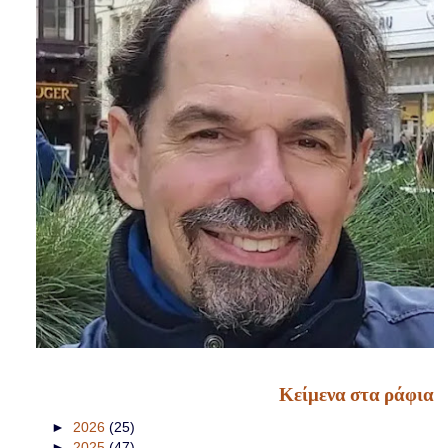
Κείμενα στα ράφια
►
2026
(25)
►
2025
(47)