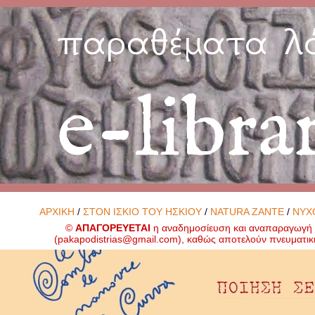
παραθέματα λ
e-libra
ΑΡΧΙΚΗ
/
ΣΤΟΝ ΙΣΚΙΟ ΤΟΥ ΗΣΚΙΟΥ
/
NATURA ZANTE
/
ΝΥΧ
©
ΑΠΑΓΟΡΕΥΕΤΑΙ
η αναδημοσίευση και αναπαραγωγή ο
(
pakapodistrias@gmail.com
), καθώς αποτελούν πνευματικ