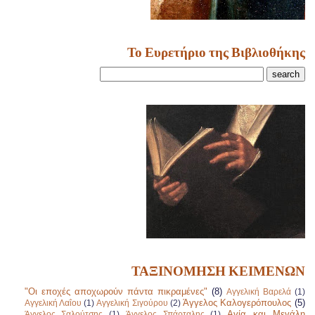
Το Ευρετήριο της Βιβλιοθήκης
ΤΑΞΙΝΟΜΗΣΗ ΚΕΙΜΕΝΩΝ
"Οι εποχές αποχωρούν πάντα πικραμένες"
(8)
Αγγελική Βαρελά
(1)
Άγγελος Καλογερόπουλος
(5)
Αγγελική Λαΐου
(1)
Αγγελική Σιγούρου
(2)
Αγία και Μεγάλη
Άγγελος Σαλούτσης
(1)
Άγγελος Σπάρταλης
(1)