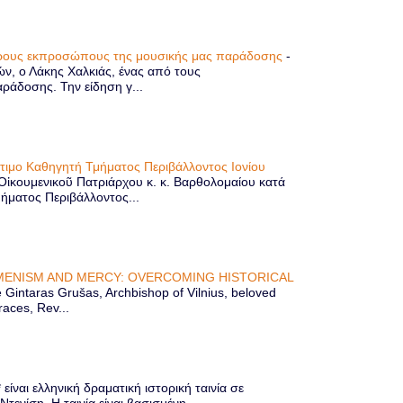
τερους εκπροσώπους της μουσικής μας παράδοσης
-
ών, ο Λάκης Χαλκιάς, ένας από τους
άδοσης. Την είδηση γ...
ίτιμο Καθηγητή Τμήματος Περιβάλλοντος Ιονίου
 Οἰκουμενικοῦ Πατριάρχου κ. κ. Βαρθολομαίου κατά
μήματος Περιβάλλοντος...
ENISM AND MERCY: OVERCOMING HISTORICAL
Gintaras Grušas, Archbishop of Vilnius, beloved
races, Rev...
ίναι ελληνική δραματική ιστορική ταινία σε