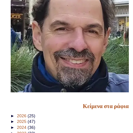
Κείμενα στα ράφια
►
2026
(25)
►
2025
(47)
►
2024
(36)