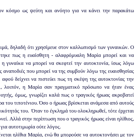
τον κόσμο ως ψεύτη και ανόητο για να κάνει την παρακάτω
λιμά, δηλαδή ότι χρησίμευε στον καλλωπισμό των γυναικών. Ο
φτηκε πως η ευαίσθητη - αλαφρόμυαλη Μαρία μπορεί και να
 η γυναίκα να μπορεί να σκεφτεί την αυτοκτονία, ίσως λόγω
ις αναποδιές που μπορεί να της συμβούν λόγω της ευαισθησίας
, αφού δείχνει να πιστεύει πως τη σκέψη της αυτοκτονίας την
αι, λοιπόν, η Μαρία σαν πραγματικό πρόσωπο να ήταν ένας
ιητής, όμως, γνωρίζει καλά πως ο τραγικός ήρωας ακροβατεί
ρα του τιποτένιου. Όσο ο ήρωας βρίσκεται ανάμεσα από αυτούς
γικότητάς του. Όταν το έγκλημά του ολοκληρωθεί, τότε έρχεται
νεί. Αλλά στην περίπτωση που ο τραγικός ήρωας είναι ηλίθιος,
 για αυτοτιμωρία ούτε λόγος.
νεται ηλίθια Μαρία, ενώ θα μπορούσε να αυτοκτονήσει με τον