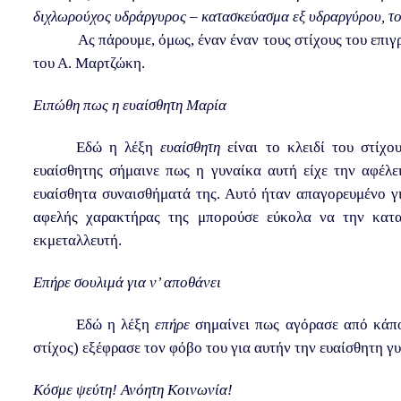
διχλωρούχος υδράργυρος – κατασκεύασμα εξ υδραργύρου, το
Ας πάρουμε, όμως, έναν έναν τους στίχους του επι
του Α. Μαρτζώκη.
Ειπώθη πως η ευαίσθητη Μαρία
Εδώ η λέξη
ευαίσθητη
είναι το κλειδί του στίχο
ευαίσθητης σήμαινε πως η γυναίκα αυτή είχε την αφέλε
ευαίσθητα συναισθήματά της. Αυτό ήταν απαγορευμένο γ
αφελής χαρακτήρας της μπορούσε εύκολα να την κατα
εκμεταλλευτή.
Επήρε σουλιμά για ν’ αποθάνει
Εδώ η λέξη
επήρε
σημαίνει πως αγόρασε από κάποι
στίχος) εξέφρασε τον φόβο του για αυτήν την ευαίσθητη γ
Κόσμε ψεύτη! Ανόητη Κοινωνία!