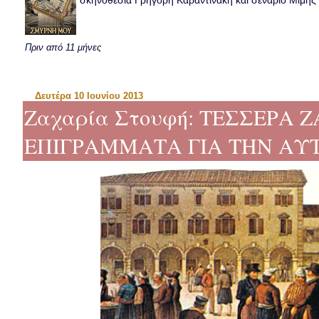
σκηνοθεσία Γρηγόρη Καραντινάκη και σενάριο Μιμής Ντ
Πριν από 11 μήνες
Δευτέρα 10 Ιουνίου 2013
Ζαχαρία Στουφή: ΤΕΣΣΕΡΑ 
ΕΠΙΓΡΑΜΜΑΤΑ ΓΙΑ ΤΗΝ ΑΥ