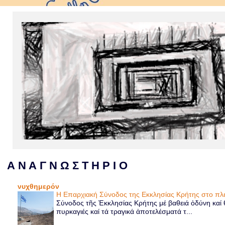
Α Ν Α Γ Ν Ω Σ Τ Η Ρ Ι Ο
νυχθημερόν
Η Επαρχιακή Σύνοδος της Εκκλησίας Κρήτης στο 
Σύνοδος τῆς Ἐκκλησίας Κρήτης μέ βαθειά ὀδύνη καί θ
πυρκαγιές καί τά τραγικά ἀποτελέσματά τ...