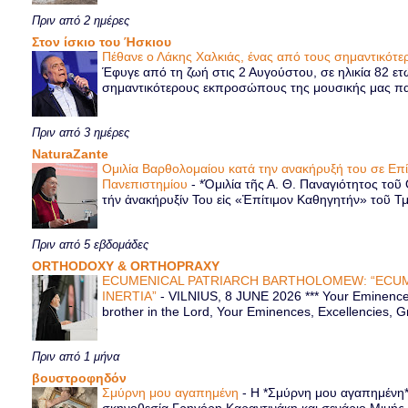
Πριν από 2 ημέρες
Στον ίσκιο του Ήσκιου
Πέθανε ο Λάκης Χαλκιάς, ένας από τους σημαντικό
Έφυγε από τη ζωή στις 2 Αυγούστου, σε ηλικία 82 ετ
σημαντικότερους εκπροσώπους της μουσικής μας παρ
Πριν από 3 ημέρες
NaturaZante
Ομιλία Βαρθολομαίου κατά την ανακήρυξή του σε Επ
Πανεπιστημίου
-
*Ὁμιλία τῆς Α. Θ. Παναγιότητος τοῦ
τήν ἀνακήρυξίν Του εἰς «Ἐπίτιμον Καθηγητήν» τοῦ Τ
Πριν από 5 εβδομάδες
ORTHODOXY & ORTHOPRAXY
ECUMENICAL PATRIARCH BARTHOLOMEW: “ECUM
INERTIA”
-
VILNIUS, 8 JUNE 2026 *** Your Eminence 
brother in the Lord, Your Eminences, Excellencies, G
Πριν από 1 μήνα
βουστροφηδόν
Σμύρνη μου αγαπημένη
-
Η *Σμύρνη μου αγαπημένη* ε