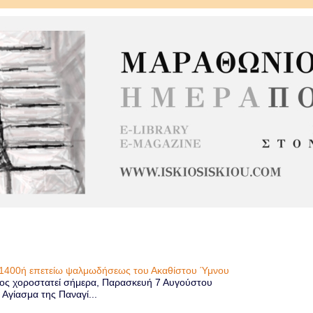
η 1400ή επετείω ψαλμωδήσεως του Ακαθίστου Ύμνου
ίος χοροστατεί σήμερα, Παρασκευή 7 Αυγούστου
 Αγίασμα της Παναγί...