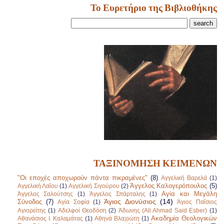
Το Ευρετήριο της Βιβλιοθήκης
ΤΑΞΙΝΟΜΗΣΗ ΚΕΙΜΕΝΩΝ
"Οι εποχές αποχωρούν πάντα πικραμένες"
(8)
Αγγελική Βαρελά
(1)
Άγγελος Καλογερόπουλος
(5)
Αγγελική Λαΐου
(1)
Αγγελική Σιγούρου
(2)
Αγία και Μεγάλη
Άγγελος Σαλούτσης
(1)
Άγγελος Σπάρταλης
(1)
Άγιος Διονύσιος
(14)
Σύνοδος
(7)
Αγία Σοφία
(1)
Άγιος Παΐσιος
Αγιορείτης
(1)
Αδελφοί Θεοδόση
(2)
Άδωνης (Ali Ahmad Said Esber)
(1)
Ακαδημία Θεολογικών
Αθανάσιος Ι. Καλαμάτας
(1)
Αθηνά Βλαχιώτη
(1)