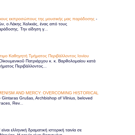
τερους εκπροσώπους της μουσικής μας παράδοσης
-
ών, ο Λάκης Χαλκιάς, ένας από τους
άδοσης. Την είδηση γ...
ίτιμο Καθηγητή Τμήματος Περιβάλλοντος Ιονίου
 Οἰκουμενικοῦ Πατριάρχου κ. κ. Βαρθολομαίου κατά
μήματος Περιβάλλοντος...
ENISM AND MERCY: OVERCOMING HISTORICAL
Gintaras Grušas, Archbishop of Vilnius, beloved
races, Rev...
ίναι ελληνική δραματική ιστορική ταινία σε