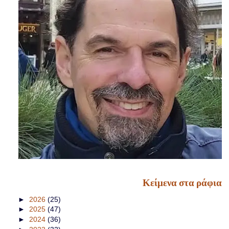
Κείμενα στα ράφια
►
2026
(25)
►
2025
(47)
►
2024
(36)