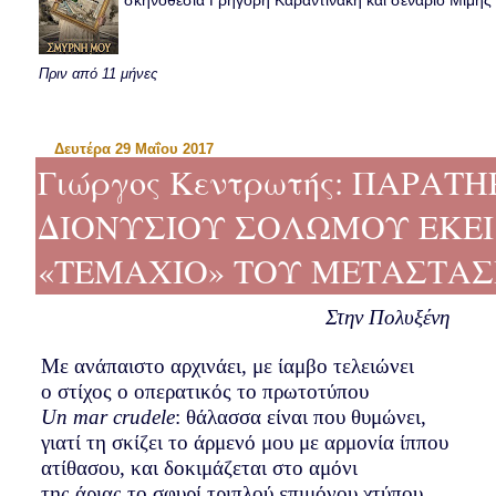
σκηνοθεσία Γρηγόρη Καραντινάκη και σενάριο Μιμής Ντ
Πριν από 11 μήνες
Δευτέρα 29 Μαΐου 2017
Γιώργος Κεντρωτής: ΠΑΡΑΤ
ΔΙΟΝΥΣΙΟΥ ΣΟΛΩΜΟΥ ΕΚΕΙ
«ΤΕΜΑΧΙΟ» ΤΟΥ ΜΕΤΑΣΤΑΣ
Στην Πολυξένη
Με ανάπαιστο αρχινάει, με ίαμβο τελειώνει
ο στίχος ο οπερατικός το πρωτοτύπου
Un
mar
crudele
: θάλασσα είναι που θυμώνει,
γιατί τη σκίζει το άρμενό μου με αρμονία ίππου
ατίθασου, και δοκιμάζεται στο αμόνι
της άριας το σφυρί τριπλού επιμόνου χτύπου.