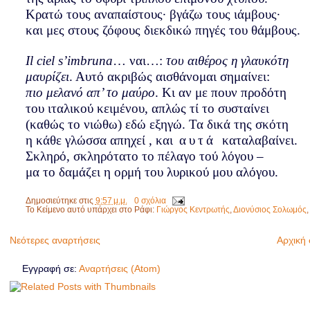
Κρατώ τους αναπαίστους· βγάζω τους ιάμβους·
και μες στους ζόφους διεκδικώ πηγές του θάμβους.
Il
ciel
s
’
imbruna
… ναι…:
του αιθέρος η γλαυκότη
μαυρίζει
. Αυτό ακριβώς αισθάνομαι σημαίνει:
πιο μελανό απ’ το μαύρο
. Κι αν με πουν προδότη
του ιταλικού κειμένου, απλώς τί το συσταίνει
(καθώς το νιώθω) εδώ εξηγώ. Τα δικά της σκότη
η κάθε γλώσσα απηχεί , και
αυτά
καταλαβαίνει.
Σκληρό, σκληρότατο το πέλαγο τού λόγου –
μα το δαμάζει η ορμή του λυρικού μου αλόγου.
Δημοσιεύτηκε στις
9:57 μ.μ.
0 σχόλια
Το Κείμενο αυτό υπάρχει στο Ράφι:
Γιώργος Κεντρωτής
,
Διονύσιος Σολωμός
Νεότερες αναρτήσεις
Αρχική 
Εγγραφή σε:
Αναρτήσεις (Atom)