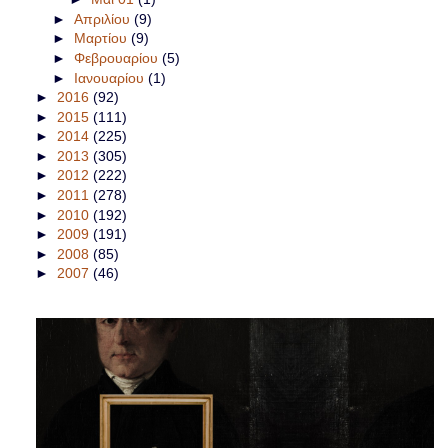
►
Απριλίου
(9)
►
Μαρτίου
(9)
►
Φεβρουαρίου
(5)
►
Ιανουαρίου
(1)
►
2016
(92)
►
2015
(111)
►
2014
(225)
►
2013
(305)
►
2012
(222)
►
2011
(278)
►
2010
(192)
►
2009
(191)
►
2008
(85)
►
2007
(46)