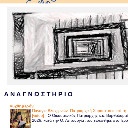
Α Ν Α Γ Ν Ω Σ Τ Η Ρ Ι Ο
νυχθημερόν
Παναγία Βλαχερνών: Πατριαρχική Χοροστασία επί τ
[video]
-
Ο Οικουμενικός Πατριάρχης κ.κ. Βαρθολομα
2026, κατά την Θ. Λειτουργία που τελέσθηκε στο Ιερό