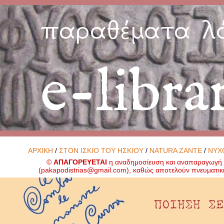
παραθέματα λ
e-libra
ΑΡΧΙΚΗ
/
ΣΤΟΝ ΙΣΚΙΟ ΤΟΥ ΗΣΚΙΟΥ
/
NATURA ZANTE
/
ΝΥΧ
©
ΑΠΑΓΟΡΕΥΕΤΑΙ
η αναδημοσίευση και αναπαραγωγή ο
(
pakapodistrias@gmail.com
), καθώς αποτελούν πνευματικ