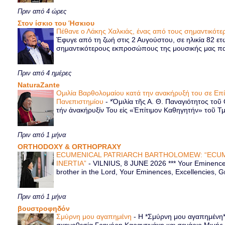
Πριν από 4 ώρες
Στον ίσκιο του Ήσκιου
Πέθανε ο Λάκης Χαλκιάς, ένας από τους σημαντικό
Έφυγε από τη ζωή στις 2 Αυγούστου, σε ηλικία 82 ετ
σημαντικότερους εκπροσώπους της μουσικής μας παρ
Πριν από 4 ημέρες
NaturaZante
Ομιλία Βαρθολομαίου κατά την ανακήρυξή του σε Επ
Πανεπιστημίου
-
*Ὁμιλία τῆς Α. Θ. Παναγιότητος τοῦ
τήν ἀνακήρυξίν Του εἰς «Ἐπίτιμον Καθηγητήν» τοῦ Τ
Πριν από 1 μήνα
ORTHODOXY & ORTHOPRAXY
ECUMENICAL PATRIARCH BARTHOLOMEW: “ECUM
INERTIA”
-
VILNIUS, 8 JUNE 2026 *** Your Eminence 
brother in the Lord, Your Eminences, Excellencies, G
Πριν από 1 μήνα
βουστροφηδόν
Σμύρνη μου αγαπημένη
-
Η *Σμύρνη μου αγαπημένη* ε