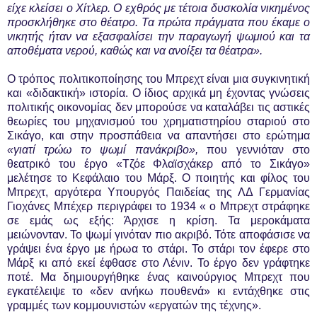
είχε κλείσει ο Χίτλερ. Ο εχθρός με τέτοια δυσκολία νικημένος
προσκλήθηκε στο θέατρο. Τα πρώτα πράγματα που έκαμε ο
νικητής ήταν να εξασφαλίσει την παραγωγή ψωμιού και τα
αποθέματα νερού, καθώς και να ανοίξει τα θέατρα».
Ο τρόπος πολιτικοποίησης του Μπρεχτ είναι μια συγκινητική
και «διδακτική» ιστορία. Ο ίδιος αρχικά μη έχοντας γνώσεις
πολιτικής οικονομίας δεν μπορούσε να καταλάβει τις αστικές
θεωρίες του μηχανισμού του χρηματιστηρίου σταριού στο
Σικάγο, και στην προσπάθεια να απαντήσει στο ερώτημα
«γιατί τρώω το ψωμί πανάκριβο»,
που γεννιόταν στο
θεατρικό του έργο «Τζόε Φλαϊσχάκερ από το Σικάγο»
μελέτησε το Κεφάλαιο του Μάρξ. Ο ποιητής και φίλος του
Μπρεχτ, αργότερα Υπουργός Παιδείας της ΛΔ Γερμανίας
Γιοχάνες Μπέχερ περιγράφει το 1934 « ο Μπρεχτ στράφηκε
σε εμάς ως εξής: Άρχισε η κρίση. Τα μεροκάματα
μειώνονταν. Το ψωμί γινόταν πιο ακριβό. Τότε αποφάσισε να
γράψει ένα έργο με ήρωα το στάρι. Το στάρι τον έφερε στο
Μάρξ κι από εκεί έφθασε στο Λένιν. Το έργο δεν γράφτηκε
ποτέ. Μα δημιουργήθηκε ένας καινούργιος Μπρεχτ που
εγκατέλειψε το «δεν ανήκω πουθενά» κι εντάχθηκε στις
γραμμές των κομμουνιστών «εργατών της τέχνης».