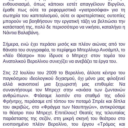
ενθουσιασμό, όπως κάποιοι εστέτ απαγγέλουν Βιργίλιο,
έμαθε πως ούτε τα ρεφορμιστικά «γιατροσόφια» για τη
σωτηρία του καπιταλισμού, ούτε οι αριστερίστικες ουτοπίες
μπορούν να βοηθήσουν την εργατική τάξη να βελτιώσει την
κατάστασή της, πολύ δε περισσότερο να νικήσει, καταλήγει η
Νάντια Βαλαβάνη.
Σήμερα, ενώ έχει περάσει μισός και πλέον αιώνας από τον
θάνατο του συγγραφέα, το περίφημο Μπερλίνερ Ανσάμπλ, το
«Νέο Θέατρο» που ίδρυσε ο Μπρεχτ στον τομέα του
Ανατολικού Βερολίνου συνεχίζει να ανεβάζει τα έργα του.
Στις 22 Ιουλίου του 2009 το Βερολίνο, άλλοτε κέντρο του
παγκόσμιου ιδεολογικού διχασμού, όχι μόνο μας φιλοξενεί
αλλά ικανοποιεί μια ξεχωριστή μας επιθυμία: Να
συναντήσουμε τον Μπρεχτ στην «ανάσα των ζωντανών
ανθρώπων». Φτάσαμε λοιπόν στο σταθμό της οδού
Φρήντριχ, περάσαμε επί τόπου τον ποταμό Σπρέε και δίπλα
του ακριβώς, στο «Φράγμα των Ναυπηγών», αντικρύσαμε
το θέατρο που Μπρεχτ. Επιτέλους! Θεατές της τελευταίας
παράστασης της σεζόν, στη μικρή σκηνή του θεάτρου στο
ενοποιημένο πλέον Βερολίνο, του έργου «Τρόμος και