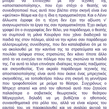
μπορεί να επιτευχθεί με την τεχνική της
«αποστασιοποίησης», που έχει στόχο ο θεατής να
συνειδητοποιεί πως αυτό που βλέπει στην σκηνή είναι ένα
«ψεύτικο» θέαμα και όχι η ίδια η πραγματικότητα. Και ο Λένιν
άλλωστε έγραφε ότι η τέχνη δεν έχει την αξίωση ν’
αναγνωριστούν τα έργα της σαν πραγματικότητα. Έχει ακόμη
γραφεί ότι ο συγγραφέας δεν θέλει, για παράδειγμα, ο θεατής
να συμπονά τη μάνα Κουράγιο που χάνει διαδοχικά τα
παιδιά της στον πόλεμο, αλλά να την κρίνει σαν παράδειγμα
αλλοτριωμένης συνείδησης, που δεν καταλαβαίνει ότι με το
να ακολουθεί με την καντίνα της τα στρατεύματα και να
πουλάει τρόφιμα στους στρατιώτες δεν κάνει τίποτε άλλο
από το να ενισχύει τον πόλεμο που της σκοτώνει τα παιδιά
της. Για αυτό το λόγο επινόησε ιδιαίτερες τεχνικές παιξίματος
και σκηνοθεσίας. Ένα ακραίο παράδειγμα τεχνικής της
αποστασιοποίησης είναι αυτό που έκανε ένας μπρεχτικός
σκηνοθέτης, να τοποθετήσει πάνω στη σκηνή τη γεννήτρια
που τροφοδοτούσε με ρεύμα το θέατρο. Συγχρόνως ο
Μπρεχτ απαιτεί και από τον ηθοποιό αυτό που ζητούσε
παλαιότερα ο σοβιετικός θεωρητικός του θεάτρου
Μέγιερχολντ, δηλαδή να μη βυθίζεται ο ηθοποιός
συναισθηματικά στο ρόλο του, αλλά να είναι κύριος του
εαυτού του, να παρακολουθεί και να αναλύει ψυχρά τα