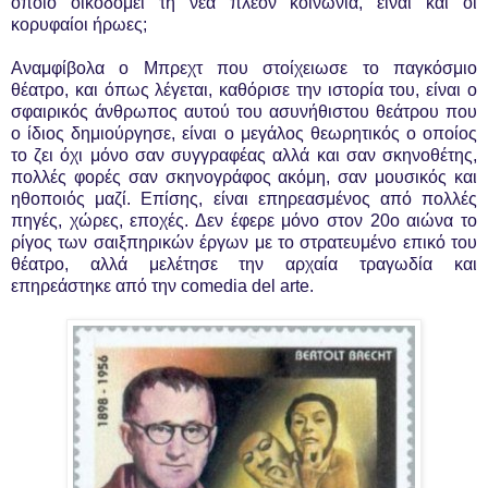
οποίο οικοδομεί τη νέα πλέον κοινωνία, είναι και οι
κορυφαίοι ήρωες;
Αναμφίβολα ο Μπρεχτ που στοίχειωσε το παγκόσμιο
θέατρο, και όπως λέγεται, καθόρισε την ιστορία του, είναι ο
σφαιρικός άνθρωπος αυτού του ασυνήθιστου θεάτρου που
ο ίδιος δημιούργησε, είναι ο μεγάλος θεωρητικός ο οποίος
το ζει όχι μόνο σαν συγγραφέας αλλά και σαν σκηνοθέτης,
πολλές φορές σαν σκηνογράφος ακόμη, σαν μουσικός και
ηθοποιός μαζί. Επίσης, είναι επηρεασμένος από πολλές
πηγές, χώρες, εποχές. Δεν έφερε μόνο στον 20ο αιώνα το
ρίγος των σαιξπηρικών έργων με το στρατευμένο επικό του
θέατρο, αλλά μελέτησε την αρχαία τραγωδία και
επηρεάστηκε από την comedia del arte.