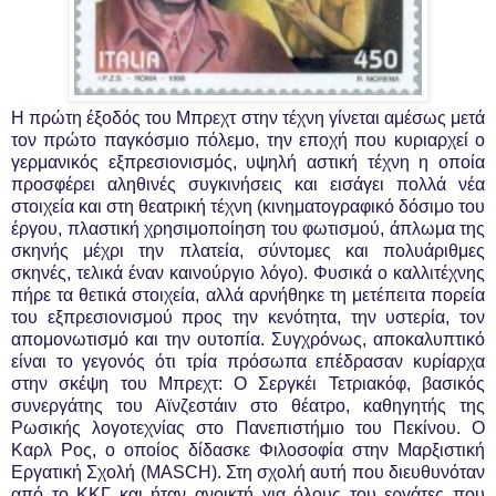
Η πρώτη έξοδός του Μπρεχτ στην τέχνη γίνεται αμέσως μετά
τον πρώτο παγκόσμιο πόλεμο, την εποχή που κυριαρχεί ο
γερμανικός εξπρεσιονισμός, υψηλή αστική τέχνη η οποία
προσφέρει αληθινές συγκινήσεις και εισάγει πολλά νέα
στοιχεία και στη θεατρική τέχνη (κινηματογραφικό δόσιμο του
έργου, πλαστική χρησιμοποίηση του φωτισμού, άπλωμα της
σκηνής μέχρι την πλατεία, σύντομες και πολυάριθμες
σκηνές, τελικά έναν καινούργιο λόγο). Φυσικά ο καλλιτέχνης
πήρε τα θετικά στοιχεία, αλλά αρνήθηκε τη μετέπειτα πορεία
του εξπρεσιονισμού προς την κενότητα, την υστερία, τον
απομονωτισμό και την ουτοπία. Συγχρόνως, αποκαλυπτικό
είναι το γεγονός ότι τρία πρόσωπα επέδρασαν κυρίαρχα
στην σκέψη του Μπρεχτ: Ο Σεργκέι Τετριακόφ, βασικός
συνεργάτης του Αϊνζεστάιν στο θέατρο, καθηγητής της
Ρωσικής λογοτεχνίας στο Πανεπιστήμιο του Πεκίνου. Ο
Καρλ Ρος, ο οποίος δίδασκε Φιλοσοφία στην Μαρξιστική
Εργατική Σχολή (MASCH). Στη σχολή αυτή που διευθυνόταν
από το ΚΚΓ και ήταν ανοικτή για όλους του εργάτες που