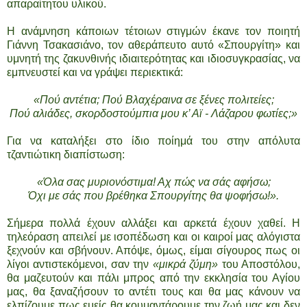
απαραίτητου υλικού.
Η ανάμνηση κάποιων τέτοιων στιγμών έκανε τον ποιητή
Γιάννη Τσακασιάνο, τον αθεράπευτο αυτό «Σπουργίτη» και
υμνητή της ζακυνθινής ιδιαιτερότητας και ιδιοσυγκρασίας, να
εμπνευστεί και να γράψει περιεκτικά:
«Πού αντέτια; Πού Βλαχέραινα σε ξένες πολιτείες;
Πού αλιάδες, σκορδοστούμπια μου κ’ Αϊ - Λάζαρου φωτίες;»
Για να καταλήξει στο ίδιο ποίημά του στην απόλυτα
τζαντιώτικη διαπίστωση:
«Όλα σας μυριονόστιμα! Αχ πώς να σάς αφήσω;
Όχι με σάς που βρέθηκα Σπουργίτης θα ψοφήσω!».
Σήμερα πολλά έχουν αλλάξει και αρκετά έχουν χαθεί. Η
τηλεόραση απειλεί με ισοπέδωση και οι καιροί μας αλόγιστα
ξεχνούν και σβήνουν. Απόψε, όμως, είμαι σίγουρος πως οι
λίγοι αντιστεκόμενοι, σαν την
«μικρά ζύμη»
του Αποστόλου,
θα μαζευτούν και πάλι μπρος από την εκκλησία του Αγίου
μας, θα ξαναζήσουν το αντέτι τους και θα μας κάνουν να
ελπίζουμε πως εμείς θα κουμαντάρουμε την ζωή μας και δεν