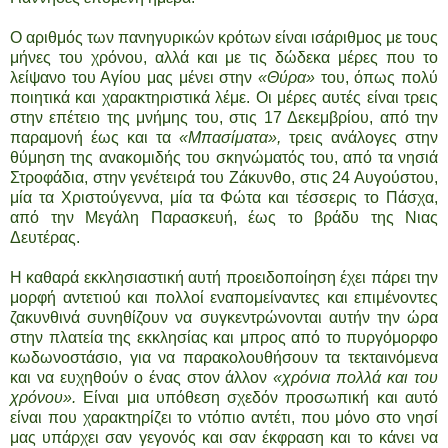
Ο αριθμός των πανηγυρικών κρότων είναι ισάριθμος με τους
μήνες του χρόνου, αλλά και με τις δώδεκα μέρες που το
λείψανο του Αγίου μας μένει στην
«Θύρα»
του, όπως πολύ
ποιητικά και χαρακτηριστικά λέμε. Οι μέρες αυτές είναι τρεις
στην επέτειο της μνήμης του, στις 17 Δεκεμβρίου, από την
παραμονή έως και τα
«Μπασίματα»,
τρεις ανάλογες στην
θύμηση της ανακομιδής του σκηνώματός του, από τα νησιά
Στροφάδια, στην γενέτειρά του Ζάκυνθο, στις 24 Αυγούστου,
μία τα Χριστούγεννα, μία τα Φώτα και τέσσερις το Πάσχα,
από την Μεγάλη Παρασκευή, έως το βράδυ της Νιας
Δευτέρας.
Η καθαρά εκκλησιαστική αυτή προειδοποίηση έχει πάρει την
μορφή αντετιού και πολλοί εναπομείναντες και επιμένοντες
ζακυνθινά συνηθίζουν να συγκεντρώνονται αυτήν την ώρα
στην πλατεία της εκκλησίας και μπρος από το πυργόμορφο
κωδωνοστάσιο, για να παρακολουθήσουν τα τεκταινόμενα
και να ευχηθούν ο ένας στον άλλον
«χρόνια πολλά και του
χρόνου».
Είναι μια υπόθεση σχεδόν προσωπική και αυτό
είναι που χαρακτηρίζει το ντόπιο αντέτι, που μόνο στο νησί
μας υπάρχει σαν γεγονός και σαν έκφραση και το κάνει να