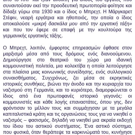
συναντούσαν εκεί την προοδευτική πρωτοπορία φοίτησε και
δίδαξε γύρω στα 1930 και ο ίδιος ο Μπρεχτ. Η Μάργκαρετ
Στέφιν, νεαρή εργάτρια και ηθοποιός, την οποία ο ίδιος
αποκαλούσε
«μικρή δασκάλα μου από την εργατική τάξη»
και που τον έφερε σε επαφή με την κουλτούρα της
γερμανικής εργατικής τάξης.
Ο Μπρεχτ, λοιπόν, έμφορτος επηρεασμών έφθασε στον
μαρξισμό μέσα από τους δρόμους ενός διανοούμενου.
Δημιούργησε στο θεατρικό του χώρο μια ιδανική
κομμουνιστική πολιτεία, μια κολεκτίβα η οποία λειτούργησε
στα πλαίσια μιας κοινωνικής συνείδησης, ενός συλλογικού
συναισθήματος. Συγχρόνως, ζει μέσα σε εκρηκτικές
ιστορικές συνθήκες, βιώνει την άνοδο και την κυριαρχία του
ναζισμού στη Γερμανία, και το κυριότερο, διαμορφώνεται ο
ίδιος από ένα πρωτοφανές ιστορικό γεγονός: οι
κομμουνιστές και κάθε λογής επαναστάτες, όπου γης, δεν
φρόντισαν το μέλλον τους και συμμάχησαν με τα μεγάλα
καπιταλιστικά κράτη και τις οργανώσεις τους για να νικηθεί ο
ναζισμός – φασισμός, δηλαδή να νικηθεί μια ακραία εκδοχή
του ίδιου του αστικού συστήματος. Ένα αστικό σύστημα,
που φυσικά, όταν θεράπεψε τα καρκινώματά του, κυνήγησε