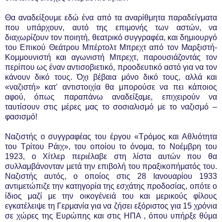
Θα αναδείξουμε εδώ ένα από τα αναρίθμητα παραδείγματα
που υπάρχουν, αυτό της επιμονής των αστών, να
διαχωρίζουν τον ποιητή, θεατρικό συγγραφέα, και δημιουργό
του Επικού Θεάτρου Μπέρτολτ Μπρεχτ από τον Μαρξιστή-
Κομμουνιστή και αγωνιστή Μπρεχτ, παρουσιάζοντάς τον
περίπου ως έναν αντισοβιετικό, προοδευτικό αστό για να τον
κάνουν δικό τους. Όχι βέβαια μόνο δικό τους, αλλά και
«ναζιστή» κατ' αντιστοιχία θα μπορούσε να πει κάποιος
αφού, όπως παραπάνω αναδείξαμε, επιχειρούν να
ταυτίσουν στις μέρες μας το σοσιαλισμό με το ναζισμό –
φασισμό!
Ναζιστής ο συγγραφέας του έργου «Τρόμος και Αθλιότητα
του Τρίτου Ράιχ», του οποίου το όνομα, το Νοέμβρη του
1923, ο Χίτλερ περιέλαβε στη λίστα αυτών που θα
συλλαμβάνονταν μετά την επιβολή του πραξικοπήματός του.
Ναζιστής αυτός, ο οποίος στις 28 Ιανουαρίου 1933
αντιμετώπιζε την κατηγορία της εσχάτης προδοσίας, οπότε ο
ίδιος μαζί με την οικογένειά του και μερικούς φίλους
εγκατέλειψε τη Γερμανία για να ζήσει εξόριστος για 15 χρόνια
σε χώρες της Ευρώπης και στις ΗΠΑ , όπου υπήρξε θύμα