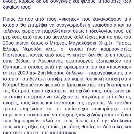
όλους, κυρίως δε σε συγγενείς και φίλους, αποστάτες των
δικαίων τους!
Ποιος λοιπόν από τους «νικητές» που ξαναγράφουν την
ιστορία θα επιτρέψει να αναγνωρισθεί η ευαισθησία και το
ταλέντο, χωρίς να παραβλέπεται όμως η ιδεολογίας τους, σε
μερικούς από τους πιο μεγάλους καλλιτέχνες και ποιητές του
20ου αιώνα, όπως ο Μπρεχτ, Μαγιακόφσκι, Χικμέτ, Ρίτσος,
Ελυάρ, Νερούδα κλπ., οι οποίοι ήταν κομμουνιστές;
Πιστεύουμε, κανείς από τους «νικητές» δεν θα το επιτρέψει,
ούτε βέβαια ο Αμερικανός υφυπουργός εξωτερικών του
Ομπάμα, ο οποίος μετά την ορκωμοσία του και «τιμώντας»
εν έτει 2009 την 25η Μαρτίου δηλώνει – παραγράφοντας την
ιστορία - ότι δεν έχει υπόψη του καμιά Τουρκική κατοχή στην
Κύπρο! Επιμένουν φυσικά οι Ιμπεριαλιστές στη διχοτόμηση
της Κύπρου, αφού εξυπηρετεί τα σχέδιά τους, σύμφωνα με
τα οποία επιζητούν να ελέγξουν σε παγκόσμιο επίπεδο τις
αγορές, τους λαούς και τον κόσμο της εργασίας. Με τον ίδιο
τρόπο επιμένουν και οι αντίστοιχοι επικυρίαρχοι του
σημερινού πολιτισμού να διαχωρίζουν ξεδιάντροπα το έργο
των δημιουργών, αλλά και τους ίδιους από την ιδεολογία
τους και τις αξίες τις οποίες με τόσες θυσίες σε δύσκολες και
σκοτεινές εποχές υπερασπίστηκαν.