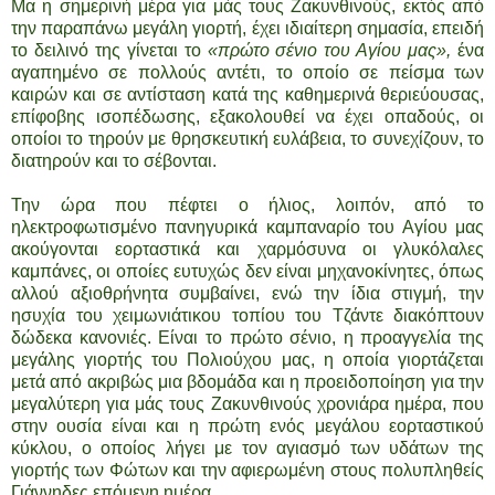
Μα η σημερινή μέρα για μάς τους Ζακυνθινούς, εκτός από
την παραπάνω μεγάλη γιορτή, έχει ιδιαίτερη σημασία, επειδή
το δειλινό της γίνεται το
«πρώτο σένιο του Αγίου μας»,
ένα
αγαπημένο σε πολλούς αντέτι, το οποίο σε πείσμα των
καιρών και σε αντίσταση κατά της καθημερινά θεριεύουσας,
επίφοβης ισοπέδωσης, εξακολουθεί να έχει οπαδούς, οι
οποίοι το τηρούν με θρησκευτική ευλάβεια, το συνεχίζουν, το
διατηρούν και το σέβονται.
Την ώρα που πέφτει ο ήλιος, λοιπόν, από το
ηλεκτροφωτισμένο πανηγυρικά καμπαναρίο του Αγίου μας
ακούγονται εορταστικά και χαρμόσυνα οι γλυκόλαλες
καμπάνες, οι οποίες ευτυχώς δεν είναι μηχανοκίνητες, όπως
αλλού αξιοθρήνητα συμβαίνει, ενώ την ίδια στιγμή, την
ησυχία του χειμωνιάτικου τοπίου του Τζάντε διακόπτουν
δώδεκα κανονιές. Είναι το πρώτο σένιο, η προαγγελία της
μεγάλης γιορτής του Πολιούχου μας, η οποία γιορτάζεται
μετά από ακριβώς μια βδομάδα και η προειδοποίηση για την
μεγαλύτερη για μάς τους Ζακυνθινούς χρονιάρα ημέρα, που
στην ουσία είναι και η πρώτη ενός μεγάλου εορταστικού
κύκλου, ο οποίος λήγει με τον αγιασμό των υδάτων της
γιορτής των Φώτων και την αφιερωμένη στους πολυπληθείς
Γιάννηδες επόμενη ημέρα.