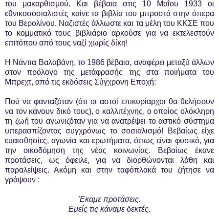
του μακαρθισμού. Και βέβαια στις 10 Μαΐου 1933 οι
εθνικοσοσιαλιστές καίνε τα βιβλία του μπροστά στην όπερα
του Βερολίνου. Ναζιστές άλλωστε και τα μέλη του ΚΚΣΕ που
το κομματικό τους βιβλιάριο αρκούσε για να εκτελεστούν
επιτόπου από τους ναζί χωρίς δίκη!
Η Νάντια Βαλαβάνη, το 1986 βέβαια, αναφέρει μεταξύ άλλων
στον πρόλογο της μετάφρασής της στα ποιήματα του
Μπρεχτ, από τις εκδόσεις Σύγχρονη Εποχή:
Πού να φανταζόταν (ότι οι αστοί επικυρίαρχοι θα θελήσουν
να τον κάνουν δικό τους), ο καλλιτέχνης, ο οποίος ολόκληρη
τη ζωή του αγωνιζόταν για να ανατρέψει το αστικό σύστημα
υπερασπίζοντας συγχρόνως το σοσιαλισμό! Βεβαίως είχε
ευαισθησίες, αγωνία και ερωτήματα, όπως είναι φυσικό, για
την οικοδόμηση της νέας κοινωνίας. Βεβαίως έκανε
προτάσεις, ως όφειλε, για να διορθώνονται λάθη και
παραλείψεις. Ακόμη και στην ταφόπλακά του ζήτησε να
γράψουν :
Έκαμε προτάσεις.
Εμείς τις κάναμε δεκτές.