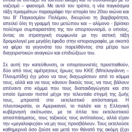
ναζισμό – φασισμό. Με αυτό τον τρόπο, η νέα παγκόσμια
τάξη πραγμάτων παραγράφει την ιστορία του 20ου αιώνα και
του Β' Παγκοσμίου Πολέμου, διευρύνει τη βαρβαρότητα,
απειλεί όλη τη γραμμή του μετώπου και – αλίμονο - βρίσκει
πολύτιμο συμπαραστάτη της τον οπορτουνισμό, ο οποίος,
όντας σε στρατηγική συμφωνία με την αστική τάξη
δρομολογεί μια μεγάλη έφοδο στην ιστοριογραφία, με σκοπό
να φέρει τα γεγονότα του παρελθόντος στα μέτρα των
διαχειριστικών αναγκών και επιδιώξεων του.
Σε αυτή την κατεύθυνση, οι οπορτουνιστές προσπαθούν,
δύο από τους αμέτρητους ήρωες του ΚΚΕ (Μπελογιάννη –
Πλουμπίδη) όχι μόνο να τους διαχωρίσουν από το κόμμα
τους, αλλά και να τους κάνουν δικούς τους, να τους βάλουν
απέναντι στο κόμμα που τους διαπαιδαγώγησε και στο
οποίο έμειναν πιστοί μέχρι την τελευταία στιγμή της ζωής
τους, μπροστά στο εκτελεστικό απόσπασμα. Η
πλουτοκρατία, οι Αμερικανοί, το παλάτι και η Ελληνική
κυβέρνησή σκότωσαν, με τα όπλα του εκτελεστικού
αποσπάσματος, τους ταξικούς τους αντίπαλους, αλλά είχαν
την «μεγαλοψυχία» να μη τους προσβάλουν. Τους εκτελούσε
καθημερινά όσο ζούσε και μετά τον θάνατό της ακόμη (έχει