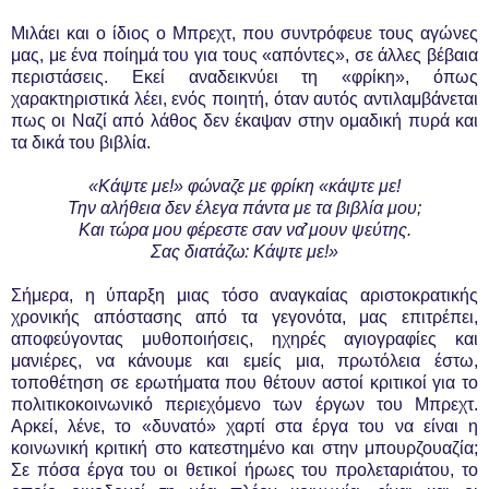
Μιλάει και ο ίδιος ο Μπρεχτ, που συντρόφευε τους αγώνες
μας, με ένα ποίημά του για τους «απόντες», σε άλλες βέβαια
περιστάσεις. Εκεί αναδεικνύει τη «φρίκη», όπως
χαρακτηριστικά λέει, ενός ποιητή, όταν αυτός αντιλαμβάνεται
πως οι Ναζί από λάθος δεν έκαψαν στην ομαδική πυρά και
τα δικά του βιβλία.
«Κάψτε με!» φώναζε με φρίκη «κάψτε με!
Την αλήθεια δεν έλεγα πάντα με τα βιβλία μου;
Και τώρα μου φέρεστε σαν να ̉̉μουν ψεύτης.
Σας διατάζω: Κάψτε με!»
Σήμερα, η ύπαρξη μιας τόσο αναγκαίας αριστοκρατικής
χρονικής απόστασης από τα γεγονότα, μας επιτρέπει,
αποφεύγοντας μυθοποιήσεις, ηχηρές αγιογραφίες και
μανιέρες, να κάνουμε και εμείς μια, πρωτόλεια έστω,
τοποθέτηση σε ερωτήματα που θέτουν αστοί κριτικοί για το
πολιτικοκοινωνικό περιεχόμενο των έργων του Μπρεχτ.
Αρκεί, λένε, το «δυνατό» χαρτί στα έργα του να είναι η
κοινωνική κριτική στο κατεστημένο και στην μπουρζουαζία;
Σε πόσα έργα του οι θετικοί ήρωες του προλεταριάτου, το