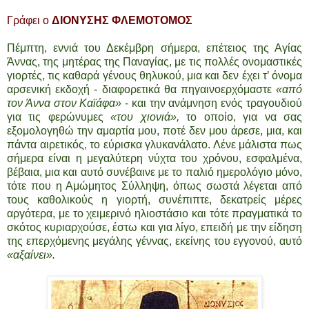
Γράφει ο
ΔΙΟΝΥΣΗΣ ΦΛΕΜΟΤΟΜΟΣ
Πέμπτη, εννιά του Δεκέμβρη σήμερα, επέτειος της Αγίας
Άννας, της μητέρας της Παναγίας, με τις πολλές ονομαστικές
γιορτές, τις καθαρά γένους θηλυκού, μια και δεν έχει τ’ όνομα
αρσενική εκδοχή - διαφορετικά θα πηγαινοερχόμαστε
«από
τον Άννα στον Καϊάφα»
- και την ανάμνηση ενός τραγουδιού
για τις φερώνυμες
«του χιονιά»,
το οποίο, για να σας
εξομολογηθώ την αμαρτία μου, ποτέ δεν μου άρεσε, μια, και
πάντα αιρετικός, το εύρισκα γλυκανάλατο. Λένε μάλιστα πως
σήμερα είναι η μεγαλύτερη νύχτα του χρόνου, εσφαλμένα,
βέβαια, μια και αυτό συνέβαινε με το παλιό ημερολόγιο μόνο,
τότε που η Αμώμητος Σύλληψη, όπως σωστά λέγεται από
τους καθολικούς η γιορτή, συνέπιπτε, δεκατρείς μέρες
αργότερα, με το χειμερινό ηλιοστάσιο και τότε πραγματικά το
σκότος κυριαρχούσε, έστω και για λίγο, επειδή με την είδηση
της επερχόμενης μεγάλης γέννας, εκείνης του εγγονού, αυτό
«αξαίνει».