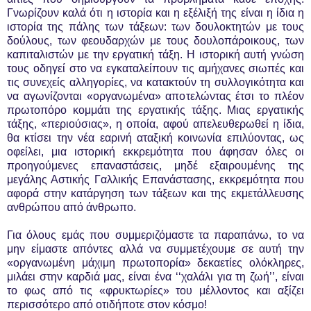
Γνωρίζουν καλά ότι η ιστορία και η εξέλιξή της είναι η ίδια η
ιστορία της πάλης των τάξεων: των δουλοκτητών με τους
δούλους, των φεουδαρχών με τους δουλοπάροικους, των
καπιταλιστών με την εργατική τάξη. Η ιστορική αυτή γνώση
τους οδηγεί στο να εγκαταλείπουν τις αμήχανες σιωπές και
τις συνεχείς αλληγορίες, να κατακτούν τη συλλογικότητα και
να αγωνίζονται «οργανωμένα» αποτελώντας έτσι το πλέον
πρωτοπόρο κομμάτι της εργατικής τάξης. Μιας εργατικής
τάξης, «περιούσιας», η οποία, αφού απελευθερωθεί η ίδια,
θα κτίσει την νέα εαρινή αταξική κοινωνία επιλύοντας, ως
οφείλει, μια ιστορική εκκρεμότητα που άφησαν όλες οι
προηγούμενες επαναστάσεις, μηδέ εξαιρουμένης της
μεγάλης Αστικής Γαλλικής Επανάστασης, εκκρεμότητα που
αφορά στην κατάργηση των τάξεων και της εκμετάλλευσης
ανθρώπου από άνθρωπο.
Για όλους εμάς που συμμεριζόμαστε τα παραπάνω, το να
μην είμαστε απόντες αλλά να συμμετέχουμε σε αυτή την
«οργανωμένη μάχιμη πρωτοπορία» δεκαετίες ολόκληρες,
μιλάει στην καρδιά μας, είναι ένα ‘‘χαλάλι για τη ζωή’’, είναι
το φως από τις «φρυκτωρίες» του μέλλοντος και αξίζει
περισσότερο από οτιδήποτε στον κόσμο!