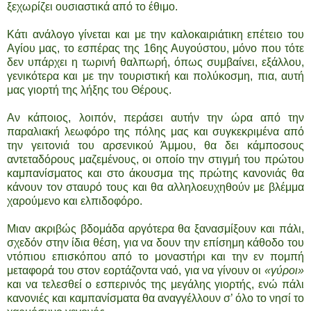
ξεχωρίζει ουσιαστικά από το έθιμο.
Κάτι ανάλογο γίνεται και με την καλοκαιριάτικη επέτειο του
Αγίου μας, το εσπέρας της 16ης Αυγούστου, μόνο που τότε
δεν υπάρχει η τωρινή θαλπωρή, όπως συμβαίνει, εξάλλου,
γενικότερα και με την τουριστική και πολύκοσμη, πια, αυτή
μας γιορτή της λήξης του Θέρους.
Αν κάποιος, λοιπόν, περάσει αυτήν την ώρα από την
παραλιακή λεωφόρο της πόλης μας και συγκεκριμένα από
την γειτονιά του αρσενικού Άμμου, θα δει κάμποσους
αντεταδόρους μαζεμένους, οι οποίο την στιγμή του πρώτου
καμπανίσματος και στο άκουσμα της πρώτης κανονιάς θα
κάνουν τον σταυρό τους και θα αλληλοευχηθούν με βλέμμα
χαρούμενο και ελπιδοφόρο.
Μιαν ακριβώς βδομάδα αργότερα θα ξανασμίξουν και πάλι,
σχεδόν στην ίδια θέση, για να δουν την επίσημη κάθοδο του
ντόπιου επισκόπου από το μοναστήρι και την εν πομπή
μεταφορά του στον εορτάζοντα ναό, για να γίνουν οι
«γύροι»
και να τελεσθεί ο εσπερινός της μεγάλης γιορτής, ενώ πάλι
κανονιές και καμπανίσματα θα αναγγέλλουν σ’ όλο το νησί το