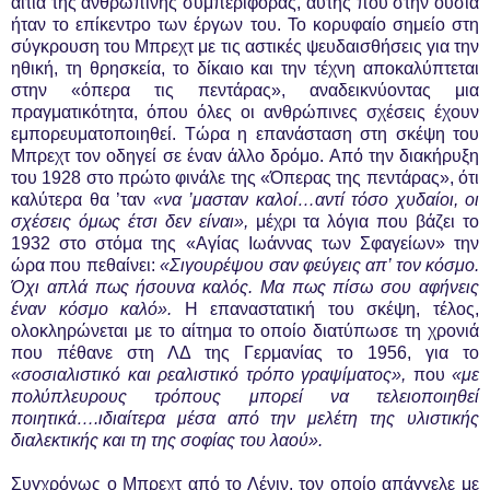
αίτια της ανθρώπινης συμπεριφοράς, αυτής που στην ουσία
ήταν το επίκεντρο των έργων του. Το κορυφαίο σημείο στη
σύγκρουση του Μπρεχτ με τις αστικές ψευδαισθήσεις για την
ηθική, τη θρησκεία, το δίκαιο και την τέχνη αποκαλύπτεται
στην «όπερα τις πεντάρας», αναδεικνύοντας μια
πραγματικότητα, όπου όλες οι ανθρώπινες σχέσεις έχουν
εμπορευματοποιηθεί. Τώρα η επανάσταση στη σκέψη του
Μπρεχτ τον οδηγεί σε έναν άλλο δρόμο. Από την διακήρυξη
του 1928 στο πρώτο φινάλε της «Όπερας της πεντάρας», ότι
καλύτερα θα ’ταν
«να ’μασταν καλοί…αντί τόσο χυδαίοι, οι
σχέσεις όμως έτσι δεν είναι»,
μέχρι τα λόγια που βάζει το
1932 στο στόμα της «Αγίας Ιωάννας των Σφαγείων» την
ώρα που πεθαίνει:
«Σιγουρέψου σαν φεύγεις απ’ τον κόσμο.
Όχι απλά πως ήσουνα καλός. Μα πως πίσω σου αφήνεις
έναν κόσμο καλό».
Η επαναστατική του σκέψη, τέλος,
ολοκληρώνεται με το αίτημα το οποίο διατύπωσε τη χρονιά
που πέθανε στη ΛΔ της Γερμανίας το 1956, για το
«σοσιαλιστικό και ρεαλιστικό τρόπο γραψίματος»,
που
«με
πολύπλευρους τρόπους μπορεί να τελειοποιηθεί
ποιητικά….ιδιαίτερα μέσα από την μελέτη της υλιστικής
διαλεκτικής και τη της σοφίας του λαού».
Συγχρόνως ο Μπρεχτ από το Λένιν, τον οποίο απάγγελε με