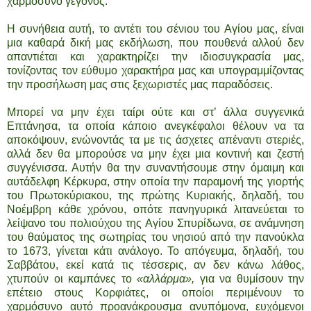
χαρμόσυνο γεγονός.
Η συνήθεια αυτή, το αντέτι του σένιου του Αγίου μας, είναι
μια καθαρά δική μας εκδήλωση, που πουθενά αλλού δεν
απαντιέται και χαρακτηρίζει την ιδιοσυγκρασία μας,
τονίζοντας τον εύθυμο χαρακτήρα μας και υπογραμμίζοντας
την προσήλωση μας στις ξεχωριστές μας παραδόσεις.
Μπορεί να μην έχει ταίρι ούτε και στ’ άλλα συγγενικά
Επτάνησα, τα οποία κάποιο ανεγκέφαλοι θέλουν να τα
αποκόψουν, ενώνοντάς τα με τις άσχετες απέναντι στεριές,
αλλά δεν θα μπορούσε να μην έχει μια κοντινή και ζεστή
συγγένισσα. Αυτήν θα την συναντήσουμε στην όμαιμη και
αυτάδελφη Κέρκυρα, στην οποία την παραμονή της γιορτής
του Πρωτοκύριακου, της πρώτης Κυριακής, δηλαδή, του
Νοέμβρη κάθε χρόνου, οπότε πανηγυρικά λιτανεύεται το
λείψανο του πολιούχου της Αγίου Σπυρίδωνα, σε ανάμνηση
του θαύματος της σωτηρίας του νησιού από την πανούκλα
το 1673, γίνεται κάτι ανάλογο. Το απόγευμα, δηλαδή, του
Σαββάτου, εκεί κατά τις τέσσερις, αν δεν κάνω λάθος,
χτυπούν οι καμπάνες το
«αλλάρμα»,
για να θυμίσουν την
επέτειο στους Κορφιάτες, οι οποίοι περιμένουν το
χαρμόσυνο αυτό προανάκρουσμα ανυπόμονα, ευχόμενοι