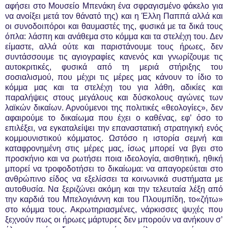
αφήσει στο Μουσείο Μπενάκη ένα σφραγισμένο φάκελο για
να ανοίξει μετά τον θάνατό της) και η Έλλη Παππά αλλά και
οι συνοδοιπόροι και θαυμαστές της, φυσικά με τα δικά τους
όπλα: λάσπη και ανάθεμα στο κόμμα και τα στελέχη του. Δεν
είμαστε, αλλά ούτε και παριστάνουμε τους ήρωες, δεν
συντάσσουμε τις αγιογραφίες κανενός και γνωρίζουμε τις
αυτοκριτικές, φυσικά από τη μεριά στήριξης του
σοσιαλισμού, που μέχρι τις μέρες μας κάνουν το ίδιο το
κόμμα μας και τα στελέχη του για λάθη, αδικίες και
παραλήψεις στους μεγάλους και δύσκολους αγώνες των
λαϊκών δικαίων. Αρνούμενοι της πολιτικές «θεολογίες», δεν
αφαιρούμε το δικαίωμα που έχει ο καθένας, εφ’ όσο το
επιλέξει, να εγκαταλείψει την επαναστατική στρατηγική ενός
κομμουνιστικού κόμματος. Ωστόσο η ιστορία σεμνή και
καταφρονημένη στις μέρες μας, ίσως μπορεί να βγει στο
προσκήνιο και να ρωτήσει ποια ιδεολογία, αισθητική, ηθική
μπορεί να τροφοδοτήσει το δικαίωμα: να απαγορεύεται στο
ανθρώπινο είδος να εξελίσσει τα κοινωνικά συστήματα με
αυτοθυσία. Να ξεριζώνει ακόμη και την τελευταία λέξη από
την καρδιά του Μπελογιάννη και του Πλουμπίδη, το«ζήτω»
στο κόμμα τους. Ακρωτηριασμένες, νάρκισσες ψυχές που
ξεχνούν πως οι ήρωες μάρτυρες δεν μπορούν να ανήκουν σ’