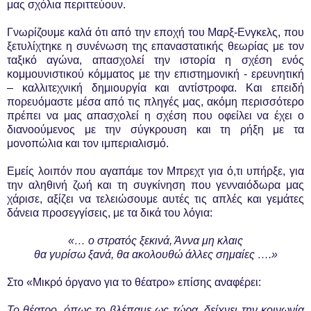
μας σχόλια περιττεύουν.
Γνωρίζουμε καλά ότι από την εποχή του Μαρξ-Ενγκελς, που
ξετυλίχτηκε η συνένωση της επαναστατικής θεωρίας με τον
ταξικό αγώνα, απασχολεί την ιστορία η σχέση ενός
κομμουνιστικού κόμματος με την επιστημονική - ερευνητική
– καλλιτεχνική δημιουργία και αντίστροφα. Και επειδή
πορευόμαστε μέσα από τις πληγές μας, ακόμη περισσότερο
πρέπει να μας απασχολεί η σχέση που οφείλει να έχει ο
διανοούμενος με την σύγκρουση και τη ρήξη με τα
μονοπώλια και τον ιμπεριαλισμό.
Εμείς λοιπόν που αγαπάμε τον Μπρεχτ για ό,τι υπήρξε, για
την αληθινή ζωή και τη συγκίνηση που γενναιόδωρα μας
χάρισε, αξίζει να τελειώσουμε αυτές τις απλές και γεμάτες
δάνεια προσεγγίσεις, με τα δικά του λόγια:
«… ο στρατός ξεκινά, Άννα μη κλαις
θα γυρίσω ξανά, θα ακολουθώ άλλες σημαίες ….»
Στο «Μικρό όργανο για το θέατρο» επίσης αναφέρει:
Το θέατρο, όπως το βλέπαμε ως τώρα, δείχνει την κοινωνία