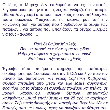
Ο ίδιος ο Μπρεχτ δεν επιθυμούσε να έχει ανοικτούς
λογαριασμούς με την ιστορία, λες και γνώριζε ότι η ιστορία
είθε να ξαναγραφεί από τους πολιτικούς του αντιπάλους. Δια
τούτο ομολογεί: Φτιάχνουμε τις εικόνες μας απ’ την
κοινωνική ζωή, για αυτούς που διορθώνουν το ρεύμα των
ποταμών , για αυτούς που μπολιάζουν τα δέντρα…..Όμως
για τους «άλλους»…
Ποτέ δε θα βρεθεί η λέξη
Που να μπορεί να ενώσει εμάς τους δύο.
Η βροχή πέφτει στο χώμα από τον ουρανό.
Εσύ ’σαι ο ταξικός μου εχθρός.
Έγραψε τόσα ποιήματα στήριξης της απόπειρας
οικοδόμησης του Σοσιαλισμού στην ΕΣΣΔ και λίγο πριν τον
θάνατό του διατύπωνε:
«Η νεαρή Σοβιετική Κυβέρνηση
σκληρά πιεσμένη από μέσα και έξω έδειξε συγκινητική
φροντίδα για το θέατρο σε συνθήκες πολέμου και πείνας, με
μορφή κάρβουνου, ειδικών δελτίων, επιτακτικών
καθηκόντων…Αυτό επαληθεύτηκε και 25 χρόνια αργότερα,
όταν ο Σοβιετικός διοικητής στο κατεχόμενο Βερολίνο έδωσε
διαταγές από τις πρώτες μέρες να ανοίξουν τα θέατρα που