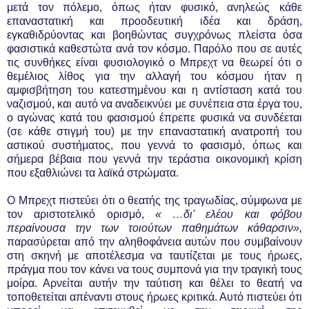
μετά τον πόλεμο, όπως ήταν φυσικό, ανηλεώς κάθε
επαναστατική και προοδευτική ιδέα και δράση,
εγκαθιδρύοντας και βοηθώντας συγχρόνως πλείστα όσα
φασιστικά καθεστώτα ανά τον κόσμο. Παρόλο που σε αυτές
τις συνθήκες είναι φυσιολογικό ο Μπρεχτ να θεωρεί ότι ο
θεμέλιος λίθος για την αλλαγή του κόσμου ήταν η
αμφισβήτηση του κατεστημένου και η αντίσταση κατά του
ναζισμού, και αυτό να αναδεικνύει με συνέπεια στα έργα του,
ο αγώνας κατά του φασισμού έπρεπε φυσικά να συνδέεται
(σε κάθε στιγμή του) με την επαναστατική ανατροπή του
αστικού συστήματος, που γεννά το φασισμό, όπως και
σήμερα βέβαια που γεννά την τεράστια οικονομική κρίση
που εξαθλιώνει τα λαϊκά στρώματα.
Ο Μπρεχτ πιστεύει ότι ο θεατής της τραγωδίας, σύμφωνα με
τον αριστοτελικό ορισμό,
« …δι' ελέου και φόβου
περαίνουσα την των τοιούτων παθημάτων κάθαρσιν»,
παρασύρεται από την αληθοφάνεια αυτών που συμβαίνουν
στη σκηνή με αποτέλεσμα να ταυτίζεται με τους ήρωες,
πράγμα που τον κάνει να τους συμπονά για την τραγική τους
μοίρα. Αρνείται αυτήν την ταύτιση και θέλει το θεατή να
τοποθετείται απέναντι στους ήρωες κριτικά. Αυτό πιστεύει ότι