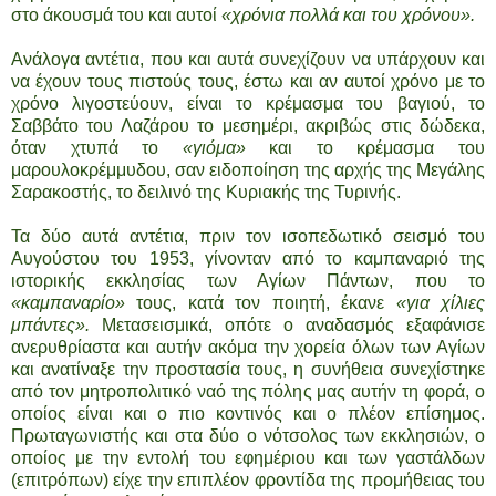
στο άκουσμά του και αυτοί
«χρόνια πολλά και του χρόνου».
Ανάλογα αντέτια, που και αυτά συνεχίζουν να υπάρχουν και
να έχουν τους πιστούς τους, έστω και αν αυτοί χρόνο με το
χρόνο λιγοστεύουν, είναι το κρέμασμα του βαγιού, το
Σαββάτο του Λαζάρου το μεσημέρι, ακριβώς στις δώδεκα,
όταν χτυπά το
«γιόμα»
και το κρέμασμα του
μαρουλοκρέμμυδου, σαν ειδοποίηση της αρχής της Μεγάλης
Σαρακοστής, το δειλινό της Κυριακής της Τυρινής.
Τα δύο αυτά αντέτια, πριν τον ισοπεδωτικό σεισμό του
Αυγούστου του 1953, γίνονταν από το καμπαναριό της
ιστορικής εκκλησίας των Αγίων Πάντων, που το
«καμπαναρίο»
τους, κατά τον ποιητή, έκανε
«για χίλιες
μπάντες».
Μετασεισμικά, οπότε ο αναδασμός εξαφάνισε
ανερυθρίαστα και αυτήν ακόμα την χορεία όλων των Αγίων
και ανατίναξε την προστασία τους, η συνήθεια συνεχίστηκε
από τον μητροπολιτικό ναό της πόλης μας αυτήν τη φορά, ο
οποίος είναι και ο πιο κοντινός και ο πλέον επίσημος.
Πρωταγωνιστής και στα δύο ο νότσολος των εκκλησιών, ο
οποίος με την εντολή του εφημέριου και των γαστάλδων
(επιτρόπων) είχε την επιπλέον φροντίδα της προμήθειας του