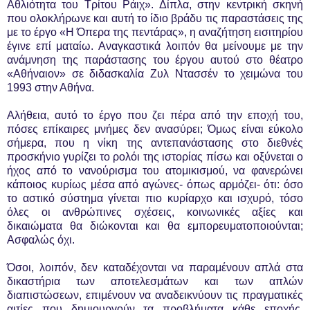
Αθλιότητα του Τρίτου Ράιχ». Δίπλα, στην κεντρική σκηνή
που ολοκλήρωνε και αυτή το ίδιο βράδυ τις παραστάσεις της
με το έργο «Η Όπερα της πεντάρας», η αναζήτηση εισιτηρίου
έγινε επί ματαίω. Αναγκαστικά λοιπόν θα μείνουμε με την
ανάμνηση της παράστασης του έργου αυτού στο θέατρο
«Αθήναιον» σε διδασκαλία Ζυλ Ντασσέν το χειμώνα του
1993 στην Αθήνα.
Αλήθεια, αυτό το έργο που ζει πέρα από την εποχή του,
πόσες επίκαιρες μνήμες δεν ανασύρει; Όμως είναι εύκολο
σήμερα, που η νίκη της αντεπανάστασης στο διεθνές
προσκήνιο γυρίζει το ρολόι της ιστορίας πίσω και οξύνεται ο
ήχος από το νανούρισμα του ατομικισμού, να φανερώνει
κάποιος κυρίως μέσα από αγώνες- όπως αρμόζει- ότι: όσο
το αστικό σύστημα γίνεται πιο κυρίαρχο και ισχυρό, τόσο
όλες οι ανθρώπινες σχέσεις, κοινωνικές αξίες και
δικαιώματα θα διώκονται και θα εμπορευματοποιούνται;
Ασφαλώς όχι.
Όσοι, λοιπόν, δεν καταδέχονται να παραμένουν απλά στα
δικαστήρια των αποτελεσμάτων και των απλών
διαπιστώσεων, επιμένουν να αναδεικνύουν τις πραγματικές
αιτίες που δημιουργούν τα προβλήματα κάθε εποχής.