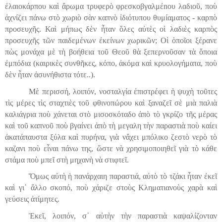
ἐλαιοκάρπου καὶ ἄρωμα τρυφερὸ
φρεσκοβγαλμέ
n
ου
λαδιοῦ, ποὺ
ἀχνίζει πάνω στὸ χωριὸ σὰν καπνὸ ἰδιότυπου θυμίαματος - καρπὸ
προσευχῆς. Καὶ μήπως δὲν ἦταν ὅλες αὐτὲς οἱ λαδιὲς καρπὸς
προσευχῆς τῶν παιδεμένων ἐκείνων χωρικῶν; Οἱ ὁποῖοι ξέρανε
πὼς μονάχα μὲ τὴ βοήθεια τοῦ Θεοῦ θὰ ξεπερνοῦσαν τὰ ὅποια
ἐμπόδια (καιρικὲς συνθῆκες, κόπο, ἀκόμα καὶ κρυολογήματα, ποὺ
δὲν ἦταν ἀσυνήθιστα τότε..).
Μὲ περισσή, λοιπόν, νοσταλγία ἐπιστρέφει ἡ ψυχὴ τοῦτες
τὶς μέρες τὶς σταχτιὲς τοῦ φθινοπώρου καὶ ξαναζεῖ σὲ μιὰ παλιὰ
καλιάγρια ποὺ χάνεται στὸ μισοσκόταδο ἀπὸ τὸ γκρίζο τῆς μέρας
καὶ τοῦ καπνοῦ ποὺ βγαίνει ἀπὸ τὴ μεγαλη τὴν παραστιὰ ποὺ καίει
ἀκατάπαυστα ξύλα καὶ πυρήνα, γιὰ νἄχει μπόλικο ζεστὸ νερὸ τὸ
καζανι ποὺ εἶναι πάνω της, ὥστε νὰ χρησιμοποιηθεῖ γιὰ τὸ κάθε
στάμα ποὺ μπεῖ στὴ μηχανὴ νὰ στιφτεῖ.
Ὅμως αὐτὴ ἡ πανάρχαιη παραστιά, αὐτὸ τὸ τζάκι ἦταν ἐκεῖ
καὶ γι᾿ ἄλλο σκοπό, ποὺ χάριζε στοὺς Κληματιανοὺς χαρὰ καὶ
γεύσεις ἀτίμητες.
Ἐκεῖ, λοιπόν, σ᾿ αὐτὴν τὴν παραστιὰ καψαλίζονταν