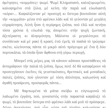
ἀμέτρητες «κομμάτες» ψωμί. Ψωμὶ Κληματιανό, καλοζυμωμένο,
καλοψημένο στὰ ξύλα, μὲ κείνη τὴν παχιὰ καὶ εὐωδιαστὴ
«κόρα»... Καψαλίζονταν μὲ προσοχὴ κι ὕστερα βουτοῦσαν αὐτὴ
τὴν «κομμάτα» μέσα στὸ φρέσκο λάδι καὶ τὸ γεύονταν μὲ μεγάλη
εὐχαρίστηση. Αὐτὴ ἦταν ἡ περίφημη ζοῦπα, ποὺ ἐδῶ καὶ πενήτα
τόσα χρόνια ἡ εὐωδιὰ της ἀπομένει στὴν ψυχὴ ζωντανή,
ἀξεπέραστη κι ἀλησμόνητη. Μάλιστα οἱ μεγαλύτεροι τὸ
συνόδευαν καὶ μὲ ρακί ἤ κρασί, ἐνῶ ἐμεῖς τὰ παιδιὰ τὸ τρώγαμε
σκέτο, κλείνοντας πάντα τὸ μικρὸ αὐτὸ πρόγευμα μὲ ἕνα ἤ δύο
πορτοκάλια, τὰ ὁποῖα ἦταν ἄφθονα στὴ γύρω περιοχή.
Μπορεῖ στὶς μέρες μας νὰ κάνουν κάποιοι προσπάθειες νὰ
ἀντιγράψουν τὴν παλιὰ τὴ ζοῦπα, ὅμως ποτὲ δὲ θὰ καταφέρουν νὰ
προσεγγίσουν ἐκεῖνες τὶς γευστικότατες, θρεπτικὲς καὶ μοναδικὲς
παλιὲς ζοῦπες, ποὺ γίνονταν μὲ τόση ἁπλότητα, καλωσύνη καὶ
ἀγαθὴ προαίρεση, προσφορᾶς πάντα...
Μὲ θαμπωμένα τὰ μάτια σκύβω κι εὐγνωμονῶ τὸ
λαδωμένο ἐργάτη, ποὺ, γονατιστὸς στὴν παραστιὰ καψάλιζε τὸ
ψωμί, τὸ βουτοῦσε ὕστερα στὸ φρέσκο λάδι καὶ μοῦ τὸ πρόσφερε.
Δῶρο ἀνεκτίμητο, ποὺ εἶχε μέσα τοῦ πλοῦτο καλωσύνης κι