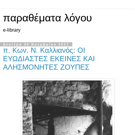
παραθέματα λόγου
e-library
Δευτέρα 20 Νοεμβρίου 2017
π. Κων. Ν. Καλλιανός: ΟΙ
ΕΥΩΔΙΑΣΤΕΣ ΕΚΕΙΝΕΣ ΚΑΙ
ΑΛΗΣΜΟΝΗΤΕΣ ΖΟΥΠΕΣ