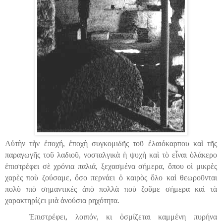
Αὐτὴν τὴν ἐποχή, ἐποχὴ συγκομιδῆς τοῦ ἐλαιόκαρπου καὶ τῆς
παραγωγῆς τοῦ λαδιοῦ, νοσταλγικὰ ἡ ψυχὴ καὶ τὸ εἶναι ὁλάκερο
ἐπιστρέφει σὲ χρόνια παλιά, ξεχασμένα σήμερα, ὅπου οἱ μικρὲς
χαρὲς ποὺ ζούσαμε, ὅσο περνάει ὁ καιρὸς ὅλο καὶ θεωροῦνται
πολὺ πιὸ σημαντικές ἀπὸ πολλὰ ποὺ ζοῦμε σήμερα καὶ τὰ
χαρακτηρίζει μιὰ ἀνούσια ρηχότητα.
Ἐπιστρέφει, λοιπόν, κι ὀσμίζεται καμμένη πυρήνα