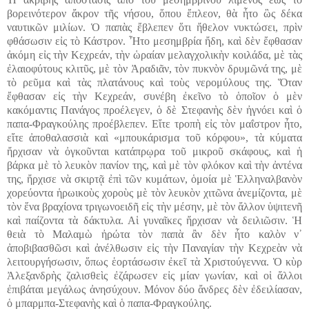
βορεινότερον ἄκρον τῆς νήσου, ὅπου ἔπλεον, θὰ ἦτο ὣς δέκα
ναυτικῶν μιλίων. Ὁ παπὰς ἔβλεπεν ὅτι ἤθελον νυκτώσει, πρὶν
φθάσωσιν εἰς τὸ Κάστρον. Ἦτο μεσημβρία ἤδη, καὶ δὲν ἔφθασαν
ἀκόμη εἰς τὴν Κεχρεάν, τὴν ὡραίαν μελαγχολικὴν κοιλάδα, μὲ τὰς
ἐλαιοφύτους κλιτῦς, μὲ τὸν Ἀραδιᾶν, τὸν πυκνὸν δρυμῶνά της, μὲ
τὸ ρεῦμα καὶ τὰς πλατάνους καὶ τοὺς νερομύλους της. Ὅταν
ἔφθασαν εἰς τὴν Κεχρεάν, συνέβη ἐκεῖνο τὸ ὁποῖον ὁ μὲν
κακόμαντις Πανάγος προέλεγεν, ὁ δὲ Στεφανὴς δὲν ἠγνόει καὶ ὁ
παπα-Φραγκούλης προέβλεπεν. Εἴτε τροπὴ εἰς τὸν μαΐστρον ἦτο,
εἴτε ἀποθαλασσιὰ καὶ «μπουκάρισμα τοῦ κόρφου», τὰ κύματα
ἤρχισαν νὰ ὀγκοῦνται κατάπρῳρα τοῦ μικροῦ σκάφους, καὶ ἡ
βάρκα μὲ τὸ λευκὸν πανίον της, καὶ μὲ τὸν φλόκον καὶ τὴν ἀντένα
της, ἤρχισε νὰ σκιρτᾷ ἐπὶ τῶν κυμάτων, ὁμοία μὲ Ἑλληναλβανὸν
χορεύοντα ἡρωικοὺς χοροὺς μὲ τὸν λευκὸν χιτῶνα ἀνεμίζοντα, μὲ
τὸν ἕνα βραχίονα τριγωνοειδῆ εἰς τὴν μέσην, μὲ τὸν ἄλλον ὑψιτενῆ
καὶ παίζοντα τὰ δάκτυλα. Αἱ γυναῖκες ἤρχισαν νὰ δειλιῶσιν. Ἡ
θειὰ τὸ Μαλαμὼ ἠρώτα τὸν παπὰ ἂν δὲν ἦτο καλὸν ν᾽
ἀποβιβασθῶσι καὶ ἀνέλθωσιν εἰς τὴν Παναγίαν τὴν Κεχρεὰν νὰ
λειτουργήσωσιν, ὅπως ἑορτάσωσιν ἐκεῖ τὰ Χριστούγεννα. Ὁ κὺρ
Ἀλεξανδρὴς ζαλισθεὶς ἐζάρωσεν εἰς μίαν γωνίαν, καὶ οἱ ἄλλοι
ἐπιβάται μεγάλως ἀνησύχουν. Μόνον δύο ἄνδρες δὲν ἐδειλίασαν,
ὁ μπαρμπα-Στεφανὴς καὶ ὁ παπα-Φραγκούλης.