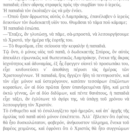
παπαδιά; εἶπεν αἴφνης στραφεὶς πρὸς τὴν συμβίαν του ὁ ἱερεύς.
Ἡ παπαδιὰ τὸν ἐκοίταξεν ὡς νὰ μὴν ἐνόει.
―Ὁποὺ ἦταν ἄρρωστος αὐτὸς ὁ Λαμπράκης, ἐπανέλαβεν ὁ ἱερεὺς
δεικνύων τὸν δωδεκαετῆ υἱόν του. Θυμᾶσαι τὸ τάμα ποὺ κάμαμε;
Ἡ παπαδιὰ ἐσιώπα.
―Ἔταξες, ἂν γλυτώσῃ, νὰ πᾶμε, σὰ-μπροστά, νὰ λειτουργήσουμε
τὸ Χριστό, τὴν ἡμέρα τῆς ἑορτῆς του.
― Τὸ θυμοῦμαι, εἶπε σείουσα τὴν κεφαλὴν ἡ παπαδιά.
Τῷ ὄντι, ὁ μόνος υἱὸς τοῦ παπᾶ, ὁ δωδεκαετὴς Σπύρος, ὃν αὐτὸς
ἀπεκάλει εἰρωνικῶς καὶ θωπευτικῶς Λαμπράκην, ἕνεκα τῆς ἄκρας
ἰσχνότητος καὶ ἀδυναμίας, ἐξ ἧς ἔφεγγεν οἱονεὶ τὸ προσωπάκι του,
εἶχε κινδυνεύσει ν᾽ ἀποθάνῃ πέρυσι τὰς ἡμέρας τῶν
Χριστουγέννων. Ἡ παπαδιά, ἥτις ἤγγιζεν ἤδη τὸ πεντηκοστόν, καὶ
τὸν εἶχε μόνον καὶ ὑστερόγονον, κατόπιν τεσσάρων ἐπιζώντων
κορασίων, ὧν αἱ δύο πρῶται ἦσαν ὑπανδρευμέναι ἤδη, καὶ μετὰ
ὀκτὼ γέννας, ὧν αἱ δύο διδύμων, καὶ πέντε θανάτους, ἡ παπαδιὰ
εἶχε τάξει, ἂν ἐγλύτωνε τὸ ἀγόρι της, νὰ ὑπάγῃ τοῦ χρόνου νὰ
λειτουργήσῃ τὸν Χριστόν.
Τὸ ἐνθυμεῖτο καὶ τὸ ἐσυλλογίζετο πρὸ ἡμερῶν, καὶ ἀπ᾽ ἀρχῆς τῆς
ὁμιλίας τοῦ παπᾶ αὐτὸ μόνον ἐσκέπτετο. Ἀλλ᾽ ἔβλεπεν ὅτι ἐφέτος
θὰ ἦτο δυσκολώτατον, φοβερόν, ἀνήκουστον τόλμημα, ἕνεκα τοῦ
βαρέος χειμῶνος, καὶ ἐφρόνει ὅτι ὁ Χριστὸς θὰ ἦτο συγγνώμων