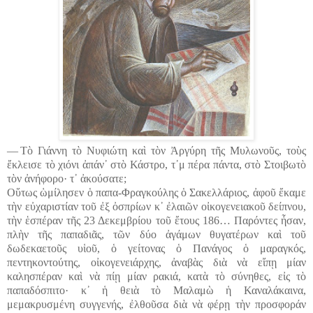
― Τὸ Γιάννη τὸ Νυφιώτη καὶ τὸν Ἀργύρη τῆς Μυλωνοῦς, τοὺς
ἔκλεισε τὸ χιόνι ἀπάν᾽ στὸ Κάστρο, τ᾽μ πέρα πάντα, στὸ Στοιβωτὸ
τὸν ἀνήφορο· τ᾽ ἀκούσατε;
Οὕτως ὡμίλησεν ὁ παπα-Φραγκούλης ὁ Σακελλάριος, ἀφοῦ ἔκαμε
τὴν εὐχαριστίαν τοῦ ἐξ ὀσπρίων κ᾽ ἐλαιῶν οἰκογενειακοῦ δείπνου,
τὴν ἑσπέραν τῆς 23 Δεκεμβρίου τοῦ ἔτους 186… Παρόντες ἦσαν,
πλὴν τῆς παπαδιᾶς, τῶν δύο ἀγάμων θυγατέρων καὶ τοῦ
δωδεκαετοῦς υἱοῦ, ὁ γείτονας ὁ Πανάγος ὁ μαραγκός,
πεντηκοντούτης, οἰκογενειάρχης, ἀναβὰς διὰ νὰ εἴπῃ μίαν
καλησπέραν καὶ νὰ πίῃ μίαν ρακιά, κατὰ τὸ σύνηθες, εἰς τὸ
παπαδόσπιτο· κ᾽ ἡ θειὰ τὸ Μαλαμὼ ἡ Καναλάκαινα,
μεμακρυσμένη συγγενής, ἐλθοῦσα διὰ νὰ φέρῃ τὴν προσφοράν