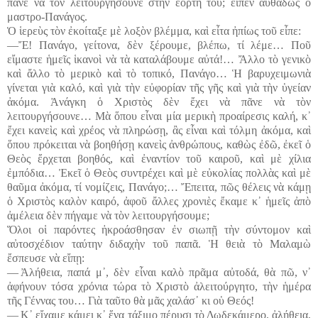
πᾶνε νὰ τὸν λειτουργήσουνε στὴν ἑορτή του; εἶπεν αὐθαδῶς ὁ
μαστρο-Πανάγος.
Ὁ ἱερεὺς τὸν ἐκοίταξε μὲ λοξὸν βλέμμα, καὶ εἶτα ἠπίως τοῦ εἶπε:
―Ἔ! Πανάγο, γείτονα, δὲν ξέρουμε, βλέπω, τί λέμε… Ποῦ
εἴμαστε ἡμεῖς ἱκανοὶ νὰ τὰ καταλάβουμε αὐτά!… Ἄλλο τὸ γενικὸ
καὶ ἄλλο τὸ μερικὸ καὶ τὸ τοπικό, Πανάγο… Ἡ βαρυχειμωνιὰ
γίνεται γιὰ καλό, καὶ γιὰ τὴν εὐφορίαν τῆς γῆς καὶ γιὰ τὴν ὑγείαν
ἀκόμα. Ἀνάγκη ὁ Χριστὸς δὲν ἔχει νὰ πᾶνε νὰ τὸν
λειτουργήσουνε… Μὰ ὅπου εἶναι μία μερικὴ προαίρεσις καλή, κ᾽
ἔχει κανεὶς καὶ χρέος νὰ πληρώσῃ, ἂς εἶναι καὶ τόλμη ἀκόμα, καὶ
ὅπου πρόκειται νὰ βοηθήσῃ κανεὶς ἀνθρώπους, καθὼς ἐδῶ, ἐκεῖ ὁ
Θεὸς ἔρχεται βοηθός, καὶ ἐναντίον τοῦ καιροῦ, καὶ μὲ χίλια
ἐμπόδια… Ἐκεῖ ὁ Θεὸς συντρέχει καὶ μὲ εὐκολίας πολλὰς καὶ μὲ
θαῦμα ἀκόμα, τί νομίζεις, Πανάγο;… Ἔπειτα, πῶς θέλεις νὰ κάμῃ
ὁ Χριστὸς καλὸν καιρό, ἀφοῦ ἄλλες χρονιὲς ἔκαμε κ᾽ ἡμεῖς ἀπὸ
ἀμέλεια δὲν πήγαμε νὰ τὸν λειτουργήσουμε;
Ὅλοι οἱ παρόντες ἠκροάσθησαν ἐν σιωπῇ τὴν σύντομον καὶ
αὐτοσχέδιον ταύτην διδαχὴν τοῦ παπᾶ. Ἡ θειὰ τὸ Μαλαμὼ
ἔσπευσε νὰ εἴπῃ:
― Ἀλήθεια, παπά μ᾽, δὲν εἶναι καλὸ πρᾶμα αὐτοδά, θὰ πῶ, ν᾽
ἀφήνουν τόσα χρόνια τώρα τὸ Χριστὸ ἀλειτούργητο, τὴν ἡμέρα
τῆς Γέννας του… Γιὰ ταῦτο θὰ μᾶς χαλάσ᾽ κι οὑ Θεός!
― Κ᾽ εἴχαμε κάμει κ᾽ ἕνα τάξιμο πέρυσι τὸ Δωδεκάμερο, ἀλήθεια,