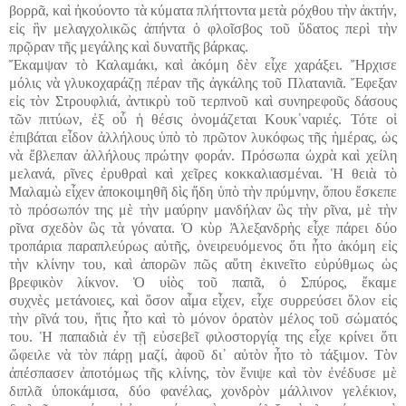
βορρᾶ, καὶ ἠκούοντο τὰ κύματα πλήττοντα μετὰ ρόχθου τὴν ἀκτήν,
εἰς ἣν μελαγχολικῶς ἀπήντα ὁ φλοῖσβος τοῦ ὕδατος περὶ τὴν
πρῷραν τῆς μεγάλης καὶ δυνατῆς βάρκας.
Ἔκαμψαν τὸ Καλαμάκι, καὶ ἀκόμη δὲν εἶχε χαράξει. Ἤρχισε
μόλις νὰ γλυκοχαράζῃ πέραν τῆς ἀγκάλης τοῦ Πλατανιᾶ. Ἔφεξαν
εἰς τὸν Στρουφλιά, ἀντικρὺ τοῦ τερπνοῦ καὶ συνηρεφοῦς δάσους
τῶν πιτύων, ἐξ οὗ ἡ θέσις ὀνομάζεται Κουκ᾽ναριές. Τότε οἱ
ἐπιβάται εἶδον ἀλλήλους ὑπὸ τὸ πρῶτον λυκόφως τῆς ἡμέρας, ὡς
νὰ ἔβλεπαν ἀλλήλους πρώτην φοράν. Πρόσωπα ὠχρὰ καὶ χείλη
μελανά, ρῖνες ἐρυθραὶ καὶ χεῖρες κοκκαλιασμέναι. Ἡ θειὰ τὸ
Μαλαμὼ εἶχεν ἀποκοιμηθῆ δὶς ἤδη ὑπὸ τὴν πρύμνην, ὅπου ἔσκεπε
τὸ πρόσωπόν της μὲ τὴν μαύρην μανδήλαν ὣς τὴν ρῖνα, μὲ τὴν
ρῖνα σχεδὸν ὣς τὰ γόνατα. Ὁ κὺρ Ἀλεξανδρὴς εἶχε πάρει δύο
τροπάρια παραπλεύρως αὐτῆς, ὀνειρευόμενος ὅτι ἦτο ἀκόμη εἰς
τὴν κλίνην του, καὶ ἀπορῶν πῶς αὕτη ἐκινεῖτο εὐρύθμως ὡς
βρεφικὸν λίκνον. Ὁ υἱὸς τοῦ παπᾶ, ὁ Σπύρος, ἔκαμε
συχνὲς μετάνοιες, καὶ ὅσον αἷμα εἶχεν, εἶχε συρρεύσει ὅλον εἰς
τὴν ρῖνά του, ἥτις ἦτο καὶ τὸ μόνον ὁρατὸν μέλος τοῦ σώματός
του. Ἡ παπαδιὰ ἐν τῇ εὐσεβεῖ φιλοστοργίᾳ της εἶχε κρίνει ὅτι
ὤφειλε νὰ τὸν πάρῃ μαζί, ἀφοῦ δι᾽ αὐτὸν ἦτο τὸ τάξιμον. Τὸν
ἀπέσπασεν ἀποτόμως τῆς κλίνης, τὸν ἔνιψε καὶ τὸν ἐνέδυσε μὲ
διπλᾶ ὑποκάμισα, δύο φανέλας, χονδρὸν μάλλινον γελέκιον,