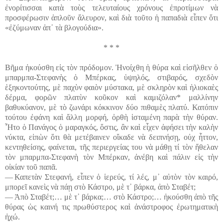
ἐνορίτισσαι κατὰ τοὺς τελευταίους χρόνους ἐπροτίμων νὰ
προσφέρωσιν ἁπλοῦν ἄλευρον, καὶ διὰ τοῦτο ἡ παπαδιὰ εἶπεν ὅτι
«ἐζύμωναν ἀπ᾽ τὰ βλογούδια».
* * *
Βῆμα ἠκούσθη εἰς τὸν πρόδομον. Ἠνοίχθη ἡ θύρα καὶ εἰσῆλθεν ὁ
μπαρμπα-Στεφανὴς ὁ Μπέρκας, ὑψηλός, στιβαρός, σχεδὸν
ἑξηκοντούτης, μὲ παχὺν φαιὸν μύστακα, μὲ σκληρὸν καὶ ἡλιοκαὲς
δέρμα, φορῶν πλατὺν κοῦκον καὶ καμιζόλαν* μαλλίνην
βαθυκύανον, μὲ τὸ ζωνάρι κόκκινον δύο πιθαμὲς πλατύ. Κατόπιν
τούτου ἐφάνη καὶ ἄλλη μορφή, ὀρθὴ ἱσταμένη παρὰ τὴν θύραν.
Ἦτο ὁ Πανάγος ὁ μαραγκός, ὅστις, ἂν καὶ εἶχεν ἀφήσει τὴν καλὴν
νύκτα, εἰπὼν ὅτι θὰ μετέβαινεν οἴκαδε νὰ δειπνήσῃ, οὐχ ἦττον,
κεντηθείσης, φαίνεται, τῆς περιεργείας του νὰ μάθῃ τί τὸν ἤθελαν
τὸν μπαρμπα-Στεφανὴ τὸν Μπέρκαν, ἀνέβη καὶ πάλιν εἰς τὴν
οἰκίαν τοῦ παπᾶ.
― Καπετὰν Στεφανή, εἶπεν ὁ ἱερεύς, τί λές, μ᾽ αὐτὸν τὸν καιρό,
μπορεῖ κανεὶς νὰ πάῃ στὸ Κάστρο, μὲ τ᾽ βάρκα, ἀπὸ Σταβέτ;
― Ἀπὸ Σταβέτ;… μὲ τ᾽ βάρκα;… στὸ Κάστρο;… ἠκούσθη ἀπὸ τῆς
θύρας ὡς καινή τις πρωθύστερος καὶ ἀνάστροφος ἐρωτηματικὴ
ἠχώ.