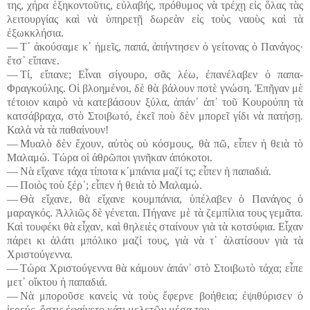
της, χήρα ἑξηκοντοῦτις, εὐλαβής, πρόθυμος νὰ τρέχῃ εἰς ὅλας τὰς
λειτουργίας καὶ νὰ ὑπηρετῇ δωρεὰν εἰς τοὺς ναοὺς καὶ τὰ
ἐξωκκλήσια.
― Τ᾽ ἀκούσαμε κ᾽ ἡμεῖς, παπά, ἀπήντησεν ὁ γείτονας ὁ Πανάγος·
ἔτσ᾽ εἴπανε.
― Τί, εἴπανε; Εἶναι σίγουρο, σᾶς λέω, ἐπανέλαβεν ὁ παπα-
Φραγκούλης. Οἱ βλοημένοι, δὲ θὰ βάλουν ποτὲ γνώση. Ἐπῆγαν μὲ
τέτοιον καιρὸ νὰ κατεβάσουν ξύλα, ἀπάν᾽ ἀπ᾽ τοῦ Κουρούπη τὰ
κατσάβραχα, στὸ Στοιβωτό, ἐκεῖ ποὺ δὲν μπορεῖ γίδι νὰ πατήσῃ.
Καλὰ νὰ τὰ παθαίνουν!
― Μυαλὸ δὲν ἔχουν, αὐτὸς οὑ κόσμους, θὰ πῶ, εἶπεν ἡ θειὰ τὸ
Μαλαμώ. Τώρα οἱ ἀθρῶποι γινῆκαν ἀπόκοτοι.
― Νὰ εἴχανε τάχα τίποτα κ᾽μπάνια μαζί τς; εἶπεν ἡ παπαδιά.
― Ποιὸς τοὺ ξέρ᾽; εἶπεν ἡ θειὰ τὸ Μαλαμώ.
― Θὰ εἴχανε, θὰ εἴχανε κουμπάνια, ὑπέλαβεν ὁ Πανάγος ὁ
μαραγκός. Ἀλλιῶς δὲ γένεται. Πήγανε μὲ τὰ ζεμπίλια τους γεμᾶτα.
Καὶ τουφέκι θὰ εἶχαν, καὶ θηλειὲς σταίνουν γιὰ τὰ κοτσύφια. Εἶχαν
πάρει κι ἁλάτι μπόλικο μαζί τους, γιὰ νὰ τ᾽ ἁλατίσουν γιὰ τὰ
Χριστούγεννα.
― Τώρα Χριστούγεννα θὰ κάμουν ἀπάν᾽ στὸ Στοιβωτὸ τάχα; εἶπε
μετ᾽ οἴκτου ἡ παπαδιά.
― Νὰ μποροῦσε κανεὶς νὰ τοὺς ἔφερνε βοήθεια; ἐψιθύρισεν ὁ
ἱερεύς, ὅστις ἐφαίνετο κάτι μελετῶν μέσα του.