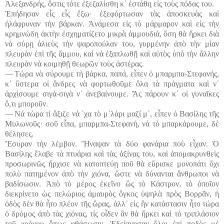
Ἀλεξανδρής, ὅστις τότε ἐξεζαλίσθη κ᾽ ἐστάθη εἰς τοὺς πόδας του.
Ἐπήδησαν εἷς εἷς ἔξω· ἐξεφόρτωσαν τὰς ἀποσκευὰς καὶ
ἠλάφρυναν τὴν βάρκαν. Ἀνάμεσα εἰς τὸ μάρμαρον καὶ εἰς τὴν
κρημνώδη ἀκτὴν ἐσχηματίζετο μικρὰ ἀμμουδιά, ὅση θὰ ἤρκει διὰ
νὰ σύρῃ ἁλιεὺς τὴν ψαροπούλαν του, γυρμένην ἀπὸ τὴν μίαν
πλευρὰν ἐπὶ τῆς ἄμμου, καὶ νὰ ἐξαπλωθῇ καὶ αὐτὸς ὑπὸ τὴν ἄλλην
πλευρὰν νὰ κοιμηθῇ θεωρῶν τοὺς ἀστέρας.
― Τώρα νὰ σύρουμε τὴ βάρκα, παπά, εἶπεν ὁ μπαρμπα-Στεφανής,
κ᾽ ὕστερα οἱ ἄνδρες νὰ φορτωθοῦμε ὅλα τὰ πράγματα καὶ ν᾽
ἀρχίσουμε σιγὰ-σιγὰ ν᾽ ἀνεβαίνουμε. Ἂς πάρουν κ᾽ οἱ γυναῖκες
ὅ,τι μποροῦν.
― Νά τώρα τί ἄξιζε νά ᾽χα τὸ μ᾽λάρι μαζί μ᾽, εἶπεν ὁ Βασίλης τῆς
Μυλωνοῦς· σοῦ εἶπα, μπαρμπα-Στεφανή, νὰ τὸ μπαρκάρουμε, δὲ
θέλησες.
Ἔσυραν τὴν λέμβον. Ἤναψαν τὰ δύο φανάρια ποὺ εἶχαν. Ὁ
Βασίλης ἔλαβε τὰ πτυάρια καὶ τὰς ἀξίνας του, καὶ ἀπομακρυνθεὶς
προσωρινῶς ἤρχισε νὰ κατοπτεύῃ ποῦ θὰ εὕρισκε μονοπάτι ὄχι
πολὺ πατημένον ἀπὸ τὴν χιόνα, ὥστε νὰ δύνανται ἄνθρωποι νὰ
βαδίσωσιν. Ἀπὸ τὸ μέρος ἐκεῖνο ὣς τὸ Κάστρον, τὸ ὁποῖον
διεκρίνετο ὡς πελώριος ἀμαυρὸς ὄγκος ὑψηλὰ πρὸς Βορρᾶν, ἡ
ὁδὸς δὲν θὰ ἦτο πλέον τῆς ὥρας, ἀλλ᾽ εἰς ἣν κατάστασιν ἦτο τώρα
ὁ δρόμος ἀπὸ τὰς χιόνας, τίς οἶδεν ἂν θὰ ἤρκει καὶ τὸ τριπλάσιον
τοῦ χρόνου ὅπως φθάσωσιν. Ἐδείπνησαν ὅλοι ἐπὶ ποδὸς μὲ