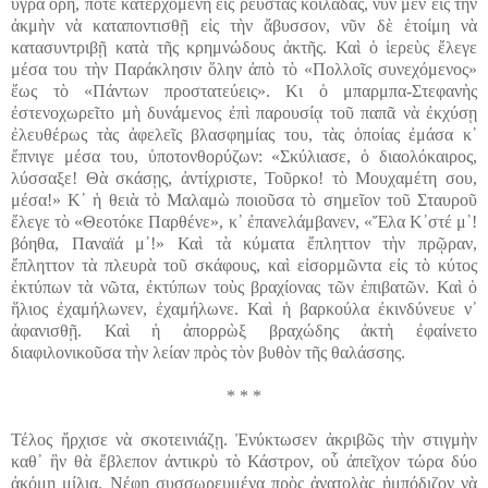
ὑγρὰ ὄρη, πότε κατερχομένη εἰς ρευστὰς κοιλάδας, νῦν μὲν εἰς τὴν
ἀκμὴν νὰ καταποντισθῇ εἰς τὴν ἄβυσσον, νῦν δὲ ἑτοίμη νὰ
κατασυντριβῇ κατὰ τῆς κρημνώδους ἀκτῆς. Καὶ ὁ ἱερεὺς ἔλεγε
μέσα του τὴν Παράκλησιν ὅλην ἀπὸ τὸ «Πολλοῖς συνεχόμενος»
ἕως τὸ «Πάντων προστατεύεις». Κι ὁ μπαρμπα-Στεφανὴς
ἐστενοχωρεῖτο μὴ δυνάμενος ἐπὶ παρουσίᾳ τοῦ παπᾶ νὰ ἐκχύσῃ
ἐλευθέρως τὰς ἀφελεῖς βλασφημίας του, τὰς ὁποίας ἐμάσα κ᾽
ἔπνιγε μέσα του, ὑποτονθορύζων: «Σκύλιασε, ὁ διαολόκαιρος,
λύσσαξε! Θὰ σκάσῃς, ἀντίχριστε, Τοῦρκο! τὸ Μουχαμέτη σου,
μέσα!» Κ᾽ ἡ θειὰ τὸ Μαλαμὼ ποιοῦσα τὸ σημεῖον τοῦ Σταυροῦ
ἔλεγε τὸ «Θεοτόκε Παρθένε», κ᾽ ἐπανελάμβανεν, «Ἔλα Κ᾽στέ μ᾽!
βόηθα, Παναϊά μ᾽!» Καὶ τὰ κύματα ἔπληττον τὴν πρῷραν,
ἔπληττον τὰ πλευρὰ τοῦ σκάφους, καὶ εἰσορμῶντα εἰς τὸ κύτος
ἐκτύπων τὰ νῶτα, ἐκτύπων τοὺς βραχίονας τῶν ἐπιβατῶν. Καὶ ὁ
ἥλιος ἐχαμήλωνεν, ἐχαμήλωνε. Καὶ ἡ βαρκούλα ἐκινδύνευε ν᾿
ἀφανισθῇ. Καὶ ἡ ἀπορρὼξ βραχώδης ἀκτὴ ἐφαίνετο
διαφιλονικοῦσα τὴν λείαν πρὸς τὸν βυθὸν τῆς θαλάσσης.
* * *
Τέλος ἤρχισε νὰ σκοτεινιάζῃ. Ἐνύκτωσεν ἀκριβῶς τὴν στιγμὴν
καθ᾽ ἣν θὰ ἔβλεπον ἀντικρὺ τὸ Κάστρον, οὗ ἀπεῖχον τώρα δύο
ἀκόμη μίλια. Νέφη συσσωρευμένα πρὸς ἀνατολὰς ἠμπόδιζον νὰ