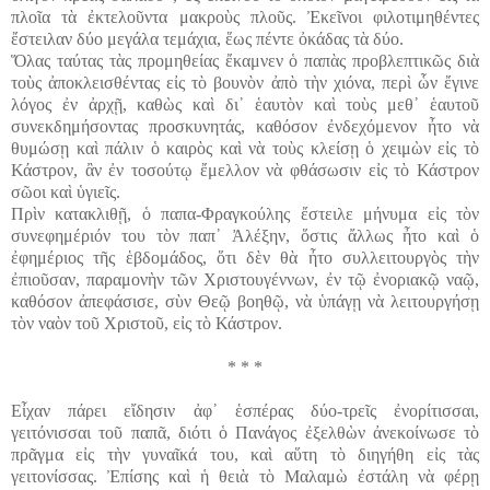
πλοῖα τὰ ἐκτελοῦντα μακροὺς πλοῦς. Ἐκεῖνοι φιλοτιμηθέντες
ἔστειλαν δύο μεγάλα τεμάχια, ἕως πέντε ὀκάδας τὰ δύο.
Ὅλας ταύτας τὰς προμηθείας ἔκαμνεν ὁ παπὰς προβλεπτικῶς διὰ
τοὺς ἀποκλεισθέντας εἰς τὸ βουνὸν ἀπὸ τὴν χιόνα, περὶ ὧν ἔγινε
λόγος ἐν ἀρχῇ, καθὼς καὶ δι᾽ ἑαυτὸν καὶ τοὺς μεθ᾽ ἑαυτοῦ
συνεκδημήσοντας προσκυνητάς, καθόσον ἐνδεχόμενον ἦτο νὰ
θυμώσῃ καὶ πάλιν ὁ καιρὸς καὶ νὰ τοὺς κλείσῃ ὁ χειμὼν εἰς τὸ
Κάστρον, ἂν ἐν τοσούτῳ ἔμελλον νὰ φθάσωσιν εἰς τὸ Κάστρον
σῶοι καὶ ὑγιεῖς.
Πρὶν κατακλιθῇ, ὁ παπα-Φραγκούλης ἔστειλε μήνυμα εἰς τὸν
συνεφημέριόν του τὸν παπ᾽ Ἀλέξην, ὅστις ἄλλως ἦτο καὶ ὁ
ἐφημέριος τῆς ἑβδομάδος, ὅτι δὲν θὰ ἦτο συλλειτουργὸς τὴν
ἐπιοῦσαν, παραμονὴν τῶν Χριστουγέννων, ἐν τῷ ἐνοριακῷ ναῷ,
καθόσον ἀπεφάσισε, σὺν Θεῷ βοηθῷ, νὰ ὑπάγῃ νὰ λειτουργήσῃ
τὸν ναὸν τοῦ Χριστοῦ, εἰς τὸ Κάστρον.
* * *
Εἶχαν πάρει εἴδησιν ἀφ᾽ ἑσπέρας δύο-τρεῖς ἐνορίτισσαι,
γειτόνισσαι τοῦ παπᾶ, διότι ὁ Πανάγος ἐξελθὼν ἀνεκοίνωσε τὸ
πρᾶγμα εἰς τὴν γυναῖκά του, καὶ αὕτη τὸ διηγήθη εἰς τὰς
γειτονίσσας. Ἐπίσης καὶ ἡ θειὰ τὸ Μαλαμὼ ἐστάλη νὰ φέρῃ