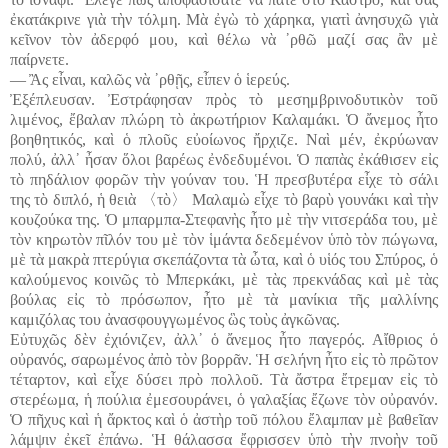
ἐκατάκρινε γιὰ τὴν τόλμη. Μὰ ἐγὼ τὸ χάρηκα, γιατὶ ἀνησυχῶ γιὰ
κεῖνον τὸν ἀδερφό μου, καὶ θέλω νὰ ᾽ρθῶ μαζί σας ἂν μὲ
παίρνετε.
― Ἂς εἶναι, καλῶς νὰ ᾽ρθῇς, εἶπεν ὁ ἱερεύς.
Ἐξέπλευσαν. Ἐστράφησαν πρὸς τὸ μεσημβρινοδυτικὸν τοῦ
λιμένος, ἔβαλαν πλώρη τὸ ἀκρωτήριον Καλαμάκι. Ὁ ἄνεμος ἦτο
βοηθητικός, καὶ ὁ πλοῦς εὐοίωνος ἤρχιζε. Ναὶ μέν, ἐκρύωναν
πολύ, ἀλλ᾽ ἦσαν ὅλοι βαρέως ἐνδεδυμένοι. Ὁ παπὰς ἐκάθισεν εἰς
τὸ πηδάλιον φορῶν τὴν γούναν του. Ἡ πρεσβυτέρα εἶχε τὸ σάλι
της τὸ διπλό, ἡ θειὰ
〈
τὸ
〉
Μαλαμὼ εἶχε τὸ βαρὺ γουνάκι καὶ τὴν
κουζούκα της. Ὁ μπαρμπα-Στεφανὴς ἦτο μὲ τὴν νιτσεράδα του, μὲ
τὸν κηρωτὸν πῖλόν του μὲ τὸν ἱμάντα δεδεμένον ὑπὸ τὸν πώγωνα,
μὲ τὰ μακρὰ πτερύγια σκεπάζοντα τὰ ὦτα, καὶ ὁ υἱός του Σπύρος, ὁ
καλούμενος κοινῶς τὸ Μπερκάκι, μὲ τὰς πρεκνάδας καὶ μὲ τὰς
βούλας εἰς τὸ πρόσωπον, ἦτο μὲ τὰ μανίκια τῆς μαλλίνης
καμιζόλας του ἀνασφουγγωμένος ὣς τοὺς ἀγκῶνας.
Εὐτυχῶς δὲν ἐχιόνιζεν, ἀλλ᾽ ὁ ἄνεμος ἦτο παγερός. Αἴθριος ὁ
οὐρανός, σαρωμένος ἀπὸ τὸν βορρᾶν. Ἡ σελήνη ἦτο εἰς τὸ πρῶτον
τέταρτον, καὶ εἶχε δύσει πρὸ πολλοῦ. Τὰ ἄστρα ἔτρεμαν εἰς τὸ
στερέωμα, ἡ πούλια ἐμεσουράνει, ὁ γαλαξίας ἔζωνε τὸν οὐρανόν.
Ὁ πῆχυς καὶ ἡ ἄρκτος καὶ ὁ ἀστὴρ τοῦ πόλου ἔλαμπαν μὲ βαθεῖαν
λάμψιν ἐκεῖ ἐπάνω. Ἡ θάλασσα ἔφρισσεν ὑπὸ τὴν πνοὴν τοῦ