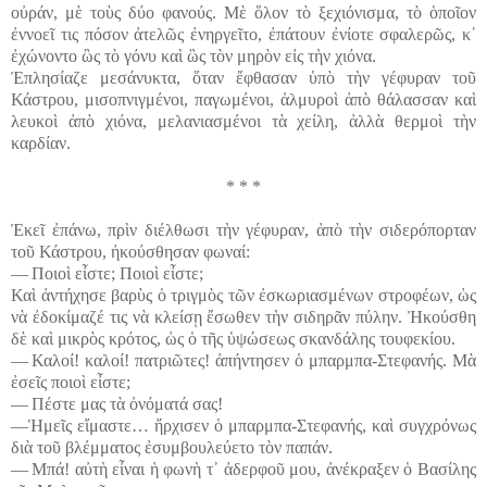
οὐράν, μὲ τοὺς δύο φανούς. Μὲ ὅλον τὸ ξεχιόνισμα, τὸ ὁποῖον
ἐννοεῖ τις πόσον ἀτελῶς ἐνηργεῖτο, ἐπάτουν ἐνίοτε σφαλερῶς, κ᾽
ἐχώνοντο ὣς τὸ γόνυ καὶ ὣς τὸν μηρὸν εἰς τὴν χιόνα.
Ἐπλησίαζε μεσάνυκτα, ὅταν ἔφθασαν ὑπὸ τὴν γέφυραν τοῦ
Κάστρου, μισοπνιγμένοι, παγωμένοι, ἁλμυροὶ ἀπὸ θάλασσαν καὶ
λευκοὶ ἀπὸ χιόνα, μελανιασμένοι τὰ χείλη, ἀλλὰ θερμοὶ τὴν
καρδίαν.
* * *
Ἐκεῖ ἐπάνω, πρὶν διέλθωσι τὴν γέφυραν, ἀπὸ τὴν σιδερόπορταν
τοῦ Κάστρου, ἠκούσθησαν φωναί:
― Ποιοὶ εἶστε; Ποιοὶ εἶστε;
Καὶ ἀντήχησε βαρὺς ὁ τριγμὸς τῶν ἐσκωριασμένων στροφέων, ὡς
νὰ ἐδοκίμαζέ τις νὰ κλείσῃ ἔσωθεν τὴν σιδηρᾶν πύλην. Ἠκούσθη
δὲ καὶ μικρὸς κρότος, ὡς ὁ τῆς ὑψώσεως σκανδάλης τουφεκίου.
― Καλοί! καλοί! πατριῶτες! ἀπήντησεν ὁ μπαρμπα-Στεφανής. Μὰ
ἐσεῖς ποιοὶ εἶστε;
― Πέστε μας τὰ ὀνόματά σας!
―Ἡμεῖς εἴμαστε… ἤρχισεν ὁ μπαρμπα-Στεφανής, καὶ συγχρόνως
διὰ τοῦ βλέμματος ἐσυμβουλεύετο τὸν παπάν.
― Μπά! αὐτὴ εἶναι ἡ φωνὴ τ᾽ ἀδερφοῦ μου, ἀνέκραξεν ὁ Βασίλης