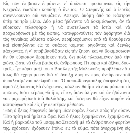
Εἷς τῶν ἐπιβατῶν ἐπρότεινε ν᾽ ἀράξωσι προσωρινῶς εἰς τὴν
Κεχρεάν, ἑωσότου κοπάσῃ ὁ ἄνεμος. Ὁ Στεφανὴς καὶ ὁ ἱερεὺς
συνεννοοῦντο διὰ νευμάτων. Ἀπεῖχον ἀκόμη ἀπὸ τὸ Κάστρον
ὑπὲρ τὰ τρία μίλια. Δύο μέσα ἠδύναντο νὰ δοκιμάσωσιν, ἂν τὰ
εὕρισκον τελεσφόρα· ἢ νὰ συστείλωσι τὰ ἱστία καὶ νὰ
προχωρήσωσι μὲ τὰς κώπας, καταφρονοῦντες τὸν ἀφόρητον διὰ
τὰς γυναῖκας μάλιστα σάλον, περιβρεχόμενοι ἀπὸ τὰ θραυόμενα
καὶ εἰσπηδῶντα εἰς τὸ σκάφος κύματα, ριγοῦντες καὶ δεινῶς
πάσχοντες, ἢ ν᾽ ἀποβιβασθῶσιν εἰς τὴν ξηρὰν καὶ νὰ δοκιμάσωσιν
ἂν θὰ εὕρισκον δρομίσκον τινά, ὄχι πολὺ πλακωμένον ἀπὸ τὴν
χιόνα, ὥστε νὰ εἶναι βατὸς εἰς ἀνθρώπους. Πτυάρια καὶ ἀξίνας δύο-
τρεῖς εἶχε πάρει μαζί του ὁ Βασίλης τῆς Μυλωνοῦς, προβλέπων ὅτι
ἴσως θὰ ἐχρησίμευον διὰ ν᾽ ἀνοίξῃ δρόμον πρὸς ἀνεύρεσιν τοῦ
ἀποκλεισμένου ἀδελφοῦ του. Ὁ παπα-Φραγκούλης ἀπεφάνθη ὅτι,
ἀφοῦ ἐξ ἅπαντος θὰ ἐνύχτωναν, κάλλιον θὰ ἦτο νὰ δοκιμάσωσι τὸ
πρῶτον, διότι κέρδος θὰ ἦτο, εἶπεν, ὅσον ὀλίγον καὶ ἂν ἠδύναντο
νὰ προχωρήσωσι διὰ θαλάσσης, καὶ ὕστερον θὰ εἶχον καιρὸν νὰ
καταφύγωσι καὶ εἰς τὴν δευτέραν μέθοδον.
Ἤδη ὁ ἥλιος ἐπιφανεὶς ἀκόμη μίαν φοράν, ἔκλινε πρὸς τὴν δύσιν.
Ἦτο τρίτη καὶ ἡμίσεια ὥρα. Καὶ ὁ ἥλιος ἐχαμήλωνεν, ἐχαμήλωνε.
Καὶ ἡ βαρκούλα τοῦ μπαρμπα-Στεφανῆ μὲ τὸ ἀνθρώπινον φορτίον
της, ἐχόρευεν, ἐχόρευεν ἐπάνω εἰς τὸ κῦμα, πότε ἀνερχομένη εἰς