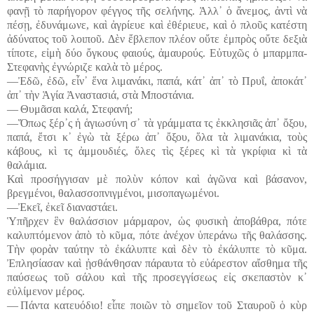
φανῇ τὸ παρήγορον φέγγος τῆς σελήνης. Ἀλλ᾽ ὁ ἄνεμος, ἀντὶ νὰ
πέσῃ, ἐδυνάμωνε, καὶ ἀγρίευε καὶ ἐθέριευε, καὶ ὁ πλοῦς κατέστη
ἀδύνατος τοῦ λοιποῦ. Δὲν ἔβλεπον πλέον οὔτε ἐμπρὸς οὔτε δεξιὰ
τίποτε, εἰμὴ δύο ὄγκους φαιούς, ἀμαυρούς. Εὐτυχῶς ὁ μπαρμπα-
Στεφανὴς ἐγνώριζε καλὰ τὸ μέρος.
―Ἐδῶ, ἐδῶ, εἶν᾽ ἕνα λιμανάκι, παπά, κάτ᾽ ἀπ᾽ τὸ Πρυΐ, ἀποκάτ᾽
ἀπ᾽ τὴν Ἁγία Ἀναστασιά, στὰ Μποστάνια.
― Θυμᾶσαι καλά, Στεφανή;
―Ὅπως ξέρ᾽ς ἡ ἁγιωσύνη σ᾽ τὰ γράμματα τς ἐκκλησιᾶς ἀπ᾽ ὄξου,
παπά, ἔτσι κ᾽ ἐγὼ τὰ ξέρω ἀπ᾽ ὄξου, ὅλα τὰ λιμανάκια, τοὺς
κάβους, κὶ τς ἀμμουδιές, ὅλες τὶς ξέρες κὶ τὰ γκρίφια κὶ τὰ
θαλάμια.
Καὶ προσήγγισαν μὲ πολὺν κόπον καὶ ἀγῶνα καὶ βάσανον,
βρεγμένοι, θαλασσοπνιγμένοι, μισοπαγωμένοι.
―Ἐκεῖ, ἐκεῖ διαναστάει.
Ὑπῆρχεν ἓν θαλάσσιον μάρμαρον, ὡς φυσικὴ ἀποβάθρα, πότε
καλυπτόμενον ἀπὸ τὸ κῦμα, πότε ἀνέχον ὑπεράνω τῆς θαλάσσης.
Τὴν φορὰν ταύτην τὸ ἐκάλυπτε καὶ δὲν τὸ ἐκάλυπτε τὸ κῦμα.
Ἐπλησίασαν καὶ ᾐσθάνθησαν πάραυτα τὸ εὐάρεστον αἴσθημα τῆς
παύσεως τοῦ σάλου καὶ τῆς προσεγγίσεως εἰς σκεπαστὸν κ᾽
εὐλίμενον μέρος.
― Πάντα κατευόδιο! εἶπε ποιῶν τὸ σημεῖον τοῦ Σταυροῦ ὁ κὺρ