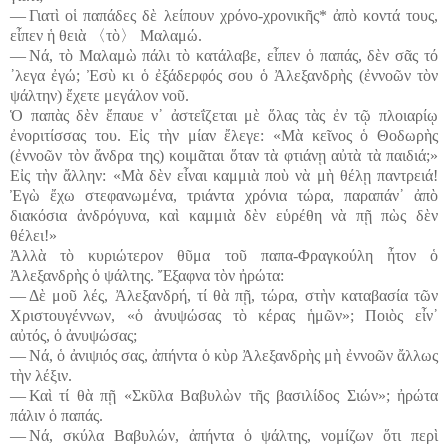
― Γιατὶ οἱ παπάδες δὲ λείπουν χρόνο-χρονικῆς* ἀπὸ κοντά τους,
εἶπεν ἡ θειὰ
〈
τὸ
〉
Μαλαμώ.
― Νά, τὸ Μαλαμὼ πάλι τὸ κατάλαβε, εἶπεν ὁ παπάς, δὲν σᾶς τό
᾽λεγα ἐγώ; Ἐσὺ κι ὁ ἐξάδερφός σου ὁ Ἀλεξανδρὴς (ἐννοῶν τὸν
ψάλτην) ἔχετε μεγάλον νοῦ.
Ὁ παπὰς δὲν ἔπαυε ν᾽ ἀστεΐζεται μὲ ὅλας τὰς ἐν τῷ πλοιαρίῳ
ἐνοριτίσσας του. Εἰς τὴν μίαν ἔλεγε: «Μὰ κεῖνος ὁ Θοδωρὴς
(ἐννοῶν τὸν ἄνδρα της) κοιμᾶται ὅταν τὰ φτιάνῃ αὐτὰ τὰ παιδιά;»
Εἰς τὴν ἄλλην: «Μὰ δὲν εἶναι καμμιὰ ποὺ νὰ μὴ θέλῃ παντρειά!
Ἐγὼ ἔχω στεφανωμένα, τριάντα χρόνια τώρα, παραπάν᾽ ἀπὸ
διακόσια ἀνδρόγυνα, καὶ καμμιὰ δὲν εὑρέθη νὰ πῇ πὼς δὲν
θέλει!»
Ἀλλὰ τὸ κυριώτερον θῦμα τοῦ παπα-Φραγκούλη ἦτον ὁ
Ἀλεξανδρὴς ὁ ψάλτης. Ἔξαφνα τὸν ἠρώτα:
― Δὲ μοῦ λές, Ἀλεξανδρή, τί θὰ πῇ, τώρα, στὴν καταβασία τῶν
Χριστουγέννων, «ὁ ἀνυψώσας τὸ κέρας ἡμῶν»; Ποιὸς εἶν᾽
αὐτός, ὁ ἀνυψώσας;
― Νά, ὁ ἀνιψιός σας, ἀπήντα ὁ κὺρ Ἀλεξανδρὴς μὴ ἐννοῶν ἄλλως
τὴν λέξιν.
― Καὶ τί θὰ πῇ «Σκῦλα Βαβυλὼν τῆς βασιλίδος Σιών»; ἠρώτα
πάλιν ὁ παπάς.
― Νά, σκύλα Βαβυλών, ἀπήντα ὁ ψάλτης, νομίζων ὅτι περὶ