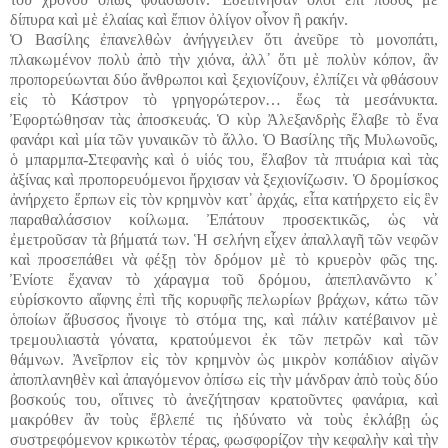
δίπυρα καὶ μὲ ἐλαίας καὶ ἔπιον ὀλίγον οἶνον ἢ ρακήν.
Ὁ Βασίλης ἐπανελθὼν ἀνήγγειλεν ὅτι ἀνεῦρε τὸ μονοπάτι,
πλακωμένον πολὺ ἀπὸ τὴν χιόνα, ἀλλ᾽ ὅτι μὲ πολὺν κόπον, ἂν
προπορεύωνται δύο ἄνθρωποι καὶ ξεχιονίζουν, ἐλπίζει νὰ φθάσουν
εἰς τὸ Κάστρον τὸ γρηγορώτερον… ἕως τὰ μεσάνυκτα.
Ἐφορτώθησαν τὰς ἀποσκευάς. Ὁ κὺρ Ἀλεξανδρὴς ἔλαβε τὸ ἕνα
φανάρι καὶ μία τῶν γυναικῶν τὸ ἄλλο. Ὁ Βασίλης τῆς Μυλωνοῦς,
ὁ μπαρμπα-Στεφανὴς καὶ ὁ υἱός του, ἔλαβον τὰ πτυάρια καὶ τὰς
ἀξίνας καὶ προπορευόμενοι ἤρχισαν νὰ ξεχιονίζωσιν. Ὁ δρομίσκος
ἀνήρχετο ἕρπων εἰς τὸν κρημνὸν κατ᾽ ἀρχάς, εἶτα κατήρχετο εἰς ἓν
παραθαλάσσιον κοίλωμα. Ἐπάτουν προσεκτικῶς, ὡς νὰ
ἐμετροῦσαν τὰ βήματά των. Ἡ σελήνη εἶχεν ἀπαλλαγῆ τῶν νεφῶν
καὶ προσεπάθει νὰ φέξῃ τὸν δρόμον μὲ τὸ κρυερὸν φῶς της.
Ἐνίοτε ἔχαναν τὸ χάραγμα τοῦ δρόμου, ἀπεπλανῶντο κ᾽
εὑρίσκοντο αἴφνης ἐπὶ τῆς κορυφῆς πελωρίων βράχων, κάτω τῶν
ὁποίων ἄβυσσος ἤνοιγε τὸ στόμα της, καὶ πάλιν κατέβαινον μὲ
τρεμουλιαστὰ γόνατα, κρατούμενοι ἐκ τῶν πετρῶν καὶ τῶν
θάμνων. Ἀνεῖρπον εἰς τὸν κρημνὸν ὡς μικρὸν κοπάδιον αἰγῶν
ἀποπλανηθὲν καὶ ἀπαγόμενον ὀπίσω εἰς τὴν μάνδραν ἀπὸ τοὺς δύο
βοσκούς του, οἵτινες τὸ ἀνεζήτησαν κρατοῦντες φανάρια, καὶ
μακρόθεν ἂν τοὺς ἔβλεπέ τις ἠδύνατο νὰ τοὺς ἐκλάβῃ ὡς
συστρεφόμενον κρικωτὸν τέρας, φωσφορίζον τὴν κεφαλὴν καὶ τὴν