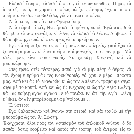
― Εἴσαστ᾽ ἕτοιμοι, εἴσαστ᾽ ἕτοιμοι; εἶπεν ἀκολούθως. Πῆρες τὰ
ἱερά σ᾽, παπά, τὰ χαρτιά σ᾽ οὗλα, τά ᾽χεις ἕτοιμα; Ἔχετε τίποτε
πράματα νὰ σᾶς κουβαλήσω, γιὰ νά ᾽μαστ᾽ ἀ-σένιο;
― Ἀπὸ τώρα; εἶπεν ὁ παπα-Φραγκούλης.
― Ἀπὸ τώρα! Τί λές; Νὰ εἴμαστ᾽ ἀ-πρόντο, παπά. Ἐγὼ στὲς δυὸ
θὰ ᾽ρθῶ νὰ σᾶς φωνάξω, κ᾽ ἐσεῖς νὰ εἴσαστ᾽ ἀ-λέστα. Διάβασε τί
θὰ διαβάσῃς, παπά, κὶ στὲς τρεῖς νὰ μπαρκάρουμε.
―Ἐγὼ θὰ εἶμαι ξυπνητὸς ἀπ᾽ τὴ μιά, εἶπεν ὁ ἱερεύς, γιατὶ ἔχω τὸ
ξυπνητήρι μου… κ᾽ ἔπειτα εἶμαι καὶ μοναχός μου ξυπνητήρι. Μὰ
στὲς τρεῖς εἶναι πολὺ νωρίς. Νὰ χαράξῃ, Στεφανή, καὶ νὰ
μπαρκάρουμε.
― Στὲς τρεῖς, στὲς τέσσερες, παπά, γιὰ νὰ μὴν πέσῃ ὁ ἀέρας, νὰ
τὸν ἔχουμε πρύμα ὣς τὲς Κουκ᾽ναριές, νά ᾽χουμε μέρα μπροστά
μας. Ἀπὸ κεῖ ὣς τὸ Μανδράκι κι ὣς τὸν Ἀσέληνο, τραβοῦμε σιγὰ-
σιγὰ μὲ τὸ κουπί. Ἀπὸ κεῖ ὣς τὶς Κεχρεὲς κι ὣς τὴν Ἁγία Ἑλένη,
θὰ μᾶς παίρνῃ ἀγάλι-ἀγάλια μὲ τὸ πανάκι. Κι ἀπ᾽ τὴν Ἁγία Ἑλένη
κ᾽ ἐκεῖ, ἂν δὲν μπορέσουμε νὰ μ᾽ντάρουμε…
―Ἔ, ὕστερα;
―Ἐγὼ θαλασσώνω καὶ βγαίνω στὴ στεριά, καὶ σᾶς τραβῶ μὲ τὴν
μπαρούμα ὣς τὸν Ἁι-Σώστη.
Ἐκάγχασαν ὅλοι πρὸς τὸν ἀστεϊσμὸν τοῦ ἁπλοϊκοῦ ναύτου, ὁ δὲ
παπάς, ὅστις ἐφοβεῖτο καὶ αὐτὸς τὴν τροπὴν τοῦ ἀνέμου εἰς τὸ