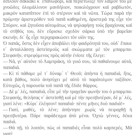
διπλοῦν σακκάκι κ᾽ ἐπανωφόρι, καὶ περιετύλιξε τὸν λαιμόν του μὲ
χνοῶδες ὁλομάλλινον μανδήλιον, ποικιλόχρουν καὶ ραβδωτόν,
μακρὸν καταπῖπτον ἐπὶ τὸ στέρνον καὶ τὰ νῶτα. Τώρα παρὰ τὴν
πρύμνην ἀριστερόθεν τοῦ παπᾶ καθημένη, ἀριστερά της εἶχε τὸν
Σπύρον, καὶ ζητοῦσα αὐτομάτως νὰ ψηλαφήσῃ τοὺς βραχίονας καὶ
τὸ στῆθός του, δὲν εὕρισκε σχεδὸν σάρκα ὑπὸ τὴν βαρεῖαν
σκευήν, δι᾽ ἧς εἶχε περιχαρακώσει τὸν υἱόν της.
Ὁ παπάς, ὅστις δὲν εἶχεν ἀποβάλει τὴν φαιδρότητά του, οὐδ᾽ ἔπαυε
ν᾽ ἀνταλλάσσῃ ἀστεϊσμοὺς καὶ σκώμματα μὲ τὸν μπαρμπα-
Στεφανήν, στρεφόμενος πρὸς αὐτὴν ἐνίοτε τῆς ἔλεγε:
― Νά, γι᾽ αὐτόνε τὸ Λαμπράκη, τὸ γυιό σου, τὰ παθαίνουμε αὐτά,
παπαδιά.
― Κὶ τί πάθαμε μὲ τ᾽ δύναμ᾽ τ᾽ Θεοῦ; ἀπήντα ἡ παπαδιά, ἥτις,
κατὰ βάθος, πολὺ ἀνησύχει μὲ αὐτὸ τὸ παράτολμον ταξίδιον.
Εὐτυχῶς, ἡ παρουσία τοῦ παπᾶ τῆς ἔδιδε θάρρος.
― Δὲ μ᾽ λές, παπαδιά, εἶπε μὲ τὴν τραχεῖαν φωνήν του ὁ μπαρμπα-
Στεφανής, θελήσας ν᾽ ἀστεϊσθῇ καὶ μὲ τὴν πρεσβυτέραν, δὲ μ᾽ λές,
γιατί λένε: «Κύρι᾽ ἐλέησον! παπαδιά· πέντε μῆνες δυὸ παιδιά!»
― Γιατί, μαθές, τὸ λένε; ἀπήντησε χωρὶς νὰ πειραχθῇ ἡ
πρεσβυτέρα. Πάρε παράδειγμα ἀπὸ μένα. Ὀχτὼ γέννες, δέκα
παιδιά.
― Θὰ πῇ, τὸ λοιπόν, πὼς οἱ παπαδιὲς εἶναι πολὺ καρπερές. Μὰ
γιατί;