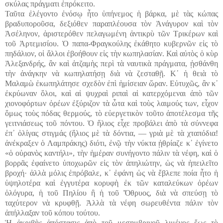
σκύλας πράγματι ἐπρόκειτο.
Ταῦτα ἐλέγοντο ἐνόσῳ ἦτο ὑπήνεμος ἡ βάρκα, μὲ τὰς κώπας
βραδυποροῦσα, δεξιόθεν παραπλέουσα τὸν Ἀνάγυρον καὶ τὸν
Ἀσέληνον, ἀριστερόθεν πελαγωμένη ἀντικρὺ τῶν Τρικέρων καὶ
τοῦ Ἀρτεμισίου. Ὁ παπα-Φραγκούλης ἐκάθητο κυβερνῶν εἰς τὸ
πηδάλιον, οἱ ἄλλοι ἐβοήθουν εἰς τὴν κωπηλασίαν. Καὶ αὐτὸς ὁ κὺρ
Ἀλεξανδρής, ἂν καὶ ἀτζαμὴς περὶ τὰ ναυτικὰ πράγματα, ᾐσθάνθη
τὴν ἀνάγκην νὰ κωπηλατήσῃ διὰ νὰ ζεσταθῇ. Κ᾽ ἡ θειὰ τὸ
Μαλαμὼ ἐκωπηλάτησε σχεδὸν ἐπὶ ἡμίσειαν ὥραν. Εὐτυχῶς, ἂν κ᾽
ἐκρύωναν ὅλοι, καὶ αἱ ψυχραὶ ριπαὶ αἱ κατερχόμεναι ἀπὸ τῶν
χιονοφόρτων ὀρέων ἐξύριζον τὰ ὦτα καὶ τοὺς λαιμούς των, εἶχον
ὅμως τοὺς πόδας θερμούς, τὸ εὐεργετικὸν τοῦτο ἀποτέλεσμα τῆς
γειτνιάσεως τοῦ πόντου. Ὁ ἥλιος εἶχε προβάλει ἀπὸ τὰ σύννεφα
ἐπ᾽ ὀλίγας στιγμάς (ἥλιος μὲ τὰ δόντια, ― γριὰ μὲ τὰ χταπόδια!
ἀνέκραξεν ὁ Λαμπράκης) διότι, ἐνῷ τὴν νύκτα ᾐθρίαζε κ᾽ ἐγίνετο
«ὁ οὐρανὸς καντήλι», τὴν ἡμέραν συνήγοντο πάλιν τὰ νέφη, καὶ ὁ
βορρᾶς ἐφαίνετο ὑποχωρῶν εἰς τὸν ἀπηλιώτην, ὡς νὰ ἠπειλεῖτο
βροχή· ἀλλὰ μόλις ἐπρόβαλε, κ᾽ ἐφάνη ὡς νὰ ἔβλεπε ποία ἦτο ἡ
ὑψηλοτέρα καὶ ἐγγυτέρα κορυφὴ ἐκ τῶν καταλεύκων ὀρέων
ὁλόγυρα, ἡ τοῦ Πηλίου ἢ ἡ τοῦ Ὄθρυος, διὰ νὰ σπεύσῃ τὸ
ταχύτερον νὰ κρυφθῇ. Ἀλλὰ τὰ νέφη σωρευθέντα πάλιν τὸν
ἀπήλλαξαν τοῦ κόπου τούτου.
Ἡ ἀκριβὴς ἀπόστασις ἀπὸ τοῦ μεσημβρινοῦ λιμένος ἕως τὸ