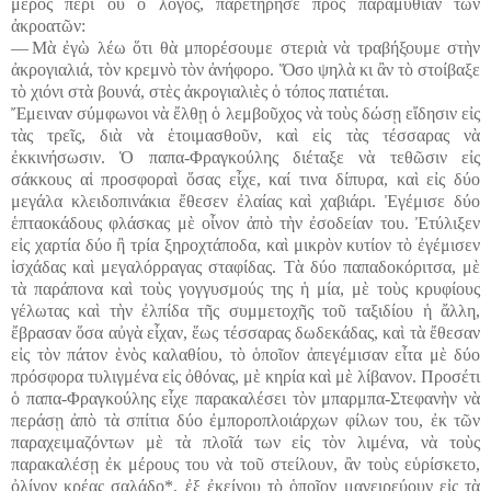
μέρος περὶ οὗ ὁ λόγος, παρετήρησε πρὸς παραμυθίαν τῶν
ἀκροατῶν:
― Μὰ ἐγὼ λέω ὅτι θὰ μπορέσουμε στεριὰ νὰ τραβήξουμε στὴν
ἀκρογιαλιά, τὸν κρεμνὸ τὸν ἀνήφορο. Ὅσο ψηλὰ κι ἂν τὸ στοίβαξε
τὸ χιόνι στὰ βουνά, στὲς ἀκρογιαλιὲς ὁ τόπος πατιέται.
Ἔμειναν σύμφωνοι νὰ ἔλθῃ ὁ λεμβοῦχος νὰ τοὺς δώσῃ εἴδησιν εἰς
τὰς τρεῖς, διὰ νὰ ἑτοιμασθοῦν, καὶ εἰς τὰς τέσσαρας νὰ
ἐκκινήσωσιν. Ὁ παπα-Φραγκούλης διέταξε νὰ τεθῶσιν εἰς
σάκκους αἱ προσφοραὶ ὅσας εἶχε, καί τινα δίπυρα, καὶ εἰς δύο
μεγάλα κλειδοπινάκια ἔθεσεν ἐλαίας καὶ χαβιάρι. Ἐγέμισε δύο
ἑπταοκάδους φλάσκας μὲ οἶνον ἀπὸ τὴν ἐσοδείαν του. Ἐτύλιξεν
εἰς χαρτία δύο ἢ τρία ξηροχτάποδα, καὶ μικρὸν κυτίον τὸ ἐγέμισεν
ἰσχάδας καὶ μεγαλόρραγας σταφίδας. Τὰ δύο παπαδοκόριτσα, μὲ
τὰ παράπονα καὶ τοὺς γογγυσμούς της ἡ μία, μὲ τοὺς κρυφίους
γέλωτας καὶ τὴν ἐλπίδα τῆς συμμετοχῆς τοῦ ταξιδίου ἡ ἄλλη,
ἔβρασαν ὅσα αὐγὰ εἶχαν, ἕως τέσσαρας δωδεκάδας, καὶ τὰ ἔθεσαν
εἰς τὸν πάτον ἑνὸς καλαθίου, τὸ ὁποῖον ἀπεγέμισαν εἶτα μὲ δύο
πρόσφορα τυλιγμένα εἰς ὀθόνας, μὲ κηρία καὶ μὲ λίβανον. Προσέτι
ὁ παπα-Φραγκούλης εἶχε παρακαλέσει τὸν μπαρμπα-Στεφανὴν νὰ
περάσῃ ἀπὸ τὰ σπίτια δύο ἐμποροπλοιάρχων φίλων του, ἐκ τῶν
παραχειμαζόντων μὲ τὰ πλοῖά των εἰς τὸν λιμένα, νὰ τοὺς
παρακαλέσῃ ἐκ μέρους του νὰ τοῦ στείλουν, ἂν τοὺς εὑρίσκετο,
ὀλίγον κρέας σαλάδο*, ἐξ ἐκείνου τὸ ὁποῖον μαγειρεύουν εἰς τὰ