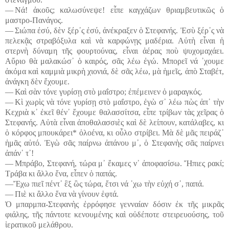
― Νά! ἀκοῦς; καλωσύνεψε! εἶπε καγχάζων θριαμβευτικῶς ὁ
μαστρο-Πανάγος.
― Σιώπα ἐσύ, δὲν ξέρ᾽ς ἐσύ, ἀνέκραξεν ὁ Στεφανής. Ἐσὺ ξέρ᾽ς νὰ
πελεκᾷς στραβόξυλα καὶ νὰ καρφώνῃς μαδέρια. Αὐτὴ εἶναι ἡ
στερνὴ δύναμη τῆς φουρτούνας, εἶναι ἀέρας ποὺ ψυχομαχάει.
Αὔριο θὰ μαλακώσ᾽ ὁ καιρός, σᾶς λέω ἐγώ. Μπορεῖ νά ᾽χουμε
ἀκόμα καὶ καμμιὰ μικρὴ χιονιά, δὲ σᾶς λέω, μὰ ἡμεῖς, ἀπὸ Σταβέτ,
ἀνάγκη δὲν ἔχουμε.
― Καὶ σὰν τόνε γυρίσῃ στὸ μαΐστρο; ἐπέμεινεν ὁ μαραγκός.
― Κὶ χωρὶς νὰ τόνε γυρίσῃ στὸ μαΐστρο, ἐγὼ σ᾽ λέω πὼς ἀπ᾽ τὴν
Κεχριὰ κ᾽ ἐκεῖ θέν᾽ ἔχουμε θαλασσίτσα, εἶπε τρίβων τὰς χεῖρας ὁ
Στεφανής. Αὐτὰ εἶναι ἀποθαλασσιὲς καὶ δὲ λείπουν, κατάλαβες, κι
ὁ κόρφος μπουκάρει* ὁλοένα, κι οὗλο στρίβει. Μὰ δὲ μᾶς πειράζ᾽
ἡμᾶς αὐτό. Ἐγὼ σᾶς παίρνω ἀπάνου μ᾽, ὁ Στεφανὴς σᾶς παίρνει
ἀπάν᾽ τ᾽!
― Μπράβο, Στεφανή, τώρα μ᾽ ἔκαμες ν᾽ ἀποφασίσω. Ἤπιες ρακί;
Τράβα κι ἄλλο ἕνα, εἶπεν ὁ παπάς.
―Ἔχω πιεῖ πέντ᾽ ἓξ ὣς τώρα, ἔτσι νά ᾽χω τὴν εὐχή σ᾽, παπά.
― Πιὲ κι ἄλλο ἕνα νὰ γίνουν ἑφτά.
Ὁ μπαρμπα-Στεφανὴς ἐρρόφησε γενναίαν δόσιν ἐκ τῆς μικρᾶς
φιάλης, τῆς πάντοτε κενουμένης καὶ οὐδέποτε στειρευούσης, τοῦ
ἱερατικοῦ μελάθρου.