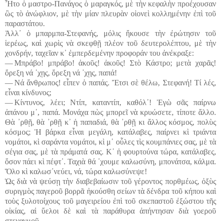
Ἦτο ὁ μαστρο-Πανάγος ὁ μαραγκός, μὲ τὴν κεφαλὴν προέχουσαν
ὣς τὸ ἀνώφλιον, μὲ τὴν μίαν πλευρὰν οἱονεὶ κολλημένην ἐπὶ τοῦ
παραστάτου.
Ἀλλ᾽ ὁ μπαρμπα-Στεφανής, μόλις ἤκουσε τὴν ἐρώτησιν τοῦ
ἱερέως, καὶ χωρὶς νὰ σκεφθῇ πλέον τοῦ δευτερολέπτου, μὲ τὴν
χονδρήν, ταχεῖαν κ᾿ ἐμπερδεμένην προφοράν του ἀνέκραξε:
― Μπράβο! μπράβο! ἀκοῦς! ἀκοῦς! Στὸ Κάστρο; μετὰ χαρᾶς!
ὄρεξη νά ᾽χῃς, ὄρεξη νά ᾽χῃς, παπά!
― Νά ἄνθρωπος! εἶπεν ὁ παπάς. Ἔτσι σὲ θέλω, Στεφανή! Τί λές,
εἶναι κίνδυνος;
― Κίντυνος, λέει; Ντίπ, καταντίπ, καθόλ᾽! Ἐγὼ σᾶς παίρνω
ἀπάνου μ᾽, παπά. Μονάχα πὼς μπορεῖ νὰ κρυώσετε, τίποτε ἄλλο.
Θὰ ᾽ρθῇ, θὰ ᾽ρθῇ κ᾽ ἡ παπαδιά, θὰ ᾽ρθῇ κι ἄλλος κόσμος, πολὺς
κόσμος; Ἡ βάρκα εἶναι μεγάλη, κατάλαβες, παίρνει κὶ τριάντα
νομάτοι, κὶ σαράντα νομάτοι, κὶ μ᾽ οὗλες τὶς κουμπάνιες σας, μὲ τὰ
σέγια σας, μὲ τὰ πράματά σας. Κ᾽ ἡ φουρτούνα τώρα, κατάλαβες,
ὅσον πάει κὶ πέφτ᾽. Ταχιὰ θά ᾽χουμε καλωσύνη, μπονάτσα, κάλμα.
Ὅλο κὶ καλωσ᾽νεύει, νά, τώρα καλωσύνεψε!
Ὡς διὰ νὰ ψεύσῃ τὴν διαβεβαίωσιν τοῦ γέροντος πορθμέως, ὀξὺς
συριγμὸς παγεροῦ βορρᾶ ἠκούσθη σείων τὰ δένδρα τοῦ κήπου καὶ
τοὺς ξυλοτοίχους τοῦ μαγειρείου ἐπὶ τοῦ σκεπαστοῦ ἐξώστου τῆς
οἰκίας, αἱ ὕελοι δὲ καὶ τὰ παράθυρα ἀπήντησαν διὰ γοεροῦ
στεναγμοῦ.