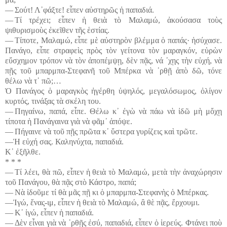
― Σούτ! Λ᾽φάξτε! εἶπεν αὐστηρῶς ἡ παπαδιά.
― Τί τρέχει; εἶπεν ἡ θειὰ τὸ Μαλαμώ, ἀκούσασα τοὺς
ψιθυρισμοὺς ἐκεῖθεν τῆς ἑστίας.
― Τίποτε, Μαλαμώ, εἶπε μὲ αὐστηρὸν βλέμμα ὁ παπάς· ἡσύχασε.
Πανάγο, εἶπε στραφεὶς πρὸς τὸν γείτονα τὸν μαραγκόν, εὑρὼν
εὔσχημον τρόπον νὰ τὸν ἀποπέμψῃ, δὲν πᾷς, νά ᾽χῃς τὴν εὐχή, νὰ
πῇς τοῦ μπαρμπα-Στεφανῆ τοῦ Μπέρκα νὰ ᾽ρθῇ ἀπὸ δῶ, τόνε
θέλω νὰ τ᾽ πῶ;…
Ὁ Πανάγος ὁ μαραγκὸς ἠγέρθη ὑψηλός, μεγαλόσωμος, ὀλίγον
κυρτός, τινάξας τὰ σκέλη του.
― Πηγαίνω, παπά, εἶπε. Θέλω κ᾽ ἐγὼ νὰ πάω νὰ ἰδῶ μὴ μὄχῃ
τίποτα ἡ Πανάγαινα γιὰ νὰ φᾶμ᾽ ἀπόψε.
― Πήγαινε νὰ τοῦ πῇς πρῶτα κ᾽ ὕστερα γυρίζεις καὶ τρῶτε.
―Ἡ εὐχή σας. Καληνύχτα, παπαδιά.
Κ᾽ ἐξῆλθε.
* * *
― Τί λέει, θὰ πῶ, εἶπεν ἡ θειὰ τὸ Μαλαμώ, μετὰ τὴν ἀναχώρησιν
τοῦ Πανάγου, θὰ πᾷς στὸ Κάστρο, παπά;
― Νὰ ἰδοῦμε τί θὰ μᾶς πῇ κι ὁ μπαρμπα-Στεφανὴς ὁ Μπέρκας.
―Ἰγώ, ἕνας-ιμ, εἶπεν ἡ θειὰ τὸ Μαλαμώ, ἂ θὲ πᾷς, ἔρχουμι.
― Κ᾽ ἰγώ, εἶπεν ἡ παπαδιά.
― Δὲν εἶναι γιὰ νὰ ᾽ρθῇς ἐσύ, παπαδιά, εἶπεν ὁ ἱερεύς. Φτάνει ποὺ