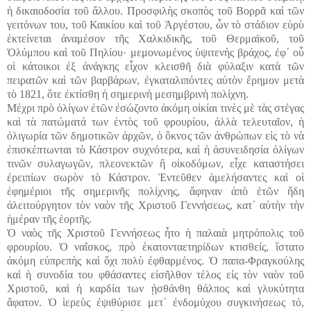
ἡ δικαιοδοσία τοῦ ἄλλου. Προσφιλὴς σκοπὸς τοῦ Βορρᾶ καὶ τῶν
γειτόνων του, τοῦ Καικίου καὶ τοῦ Ἀργέστου, ὧν τὸ στάδιον εὐρὺ
ἐκτείνεται ἀναμέσον τῆς Χαλκιδικῆς, τοῦ Θερμαϊκοῦ, τοῦ
Ὀλύμπου καὶ τοῦ Πηλίου· μεμονωμένος ὑψιτενὴς βράχος, ἐφ᾽ οὗ
οἱ κάτοικοι ἐξ ἀνάγκης εἶχον κλεισθῆ διὰ φύλαξιν κατὰ τῶν
πειρατῶν καὶ τῶν βαρβάρων, ἐγκαταλιπόντες αὐτὸν ἔρημον μετὰ
τὸ 1821, ὅτε ἐκτίσθη ἡ σημερινὴ μεσημβρινὴ πολίχνη.
Μέχρι πρὸ ὀλίγων ἐτῶν ἐσώζοντο ἀκόμη οἰκίαι τινὲς μὲ τὰς στέγας
καὶ τὰ πατώματά των ἐντὸς τοῦ φρουρίου, ἀλλὰ τελευταῖον, ἡ
ὀλιγωρία τῶν δημοτικῶν ἀρχῶν, ὁ ὄκνος τῶν ἀνθρώπων εἰς τὸ νὰ
ἐπισκέπτωνται τὸ Κάστρον συχνότερα, καὶ ἡ ἀσυνειδησία ὀλίγων
τινῶν συλαγωγῶν, πλεονεκτῶν ἢ οἰκοδόμων, εἶχε καταστήσει
ἐρειπίων σωρὸν τὸ Κάστρον. Ἐντεῦθεν ἀμελήσαντες καὶ οἱ
ἐφημέριοι τῆς σημερινῆς πολίχνης, ἄφηναν ἀπὸ ἐτῶν ἤδη
ἀλειτούργητον τὸν ναὸν τῆς Χριστοῦ Γεννήσεως, κατ᾽ αὐτὴν τὴν
ἡμέραν τῆς ἑορτῆς.
Ὁ ναὸς τῆς Χριστοῦ Γεννήσεως ἦτο ἡ παλαιὰ μητρόπολις τοῦ
φρουρίου. Ὁ ναΐσκος, πρὸ ἑκατονταετηρίδων κτισθείς, ἵστατο
ἀκόμη εὐπρεπὴς καὶ ὅχι πολὺ ἐφθαρμένος. Ὁ παπα-Φραγκούλης
καὶ ἡ συνοδία του φθάσαντες εἰσῆλθον τέλος εἰς τὸν ναὸν τοῦ
Χριστοῦ, καὶ ἡ καρδία των ᾐσθάνθη θάλπος καὶ γλυκύτητα
ἄφατον. Ὁ ἱερεὺς ἐψιθύρισε μετ᾽ ἐνδομύχου συγκινήσεως τό,