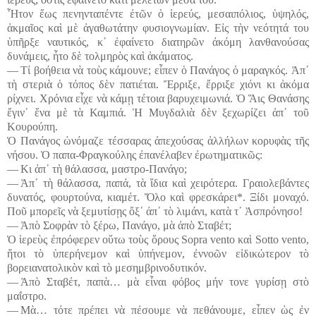
Ἦτον ἕως πενηνταπέντε ἐτῶν ὁ ἱερεύς, μεσαιπόλιος, ὑψηλός,
ἀκμαῖος καὶ μὲ ἀγαθωτάτην φυσιογνωμίαν. Εἰς τὴν νεότητά του
ὑπῆρξε ναυτικός, κ᾽ ἐφαίνετο διατηρῶν ἀκόμη λανθανούσας
δυνάμεις, ἦτο δὲ τολμηρὸς καὶ ἀκάματος.
― Τί βοήθεια νὰ τοὺς κάμουνε; εἶπεν ὁ Πανάγος ὁ μαραγκός. Ἀπ᾽
τὴ στεριὰ ὁ τόπος δὲν πατιέται. Ἔρριξε, ἔρριξε χιόνι κι ἀκόμα
ρίχνει. Χρόνια εἶχε νὰ κάμῃ τέτοια βαρυχειμωνιά. Ὁ Ἅις Θανάσης
ἔγιν᾽ ἕνα μὲ τὰ Καμπιά. Ἡ Μυγδαλιὰ δὲν ξεχωρίζει ἀπ᾽ τοῦ
Κουρούπη.
Ὁ Πανάγος ὠνόμαζε τέσσαρας ἀπεχούσας ἀλλήλων κορυφὰς τῆς
νήσου. Ὁ παπα-Φραγκούλης ἐπανέλαβεν ἐρωτηματικῶς:
― Κι ἀπ᾽ τὴ θάλασσα, μαστρο-Πανάγο;
― Ἀπ᾽ τὴ θάλασσα, παπά, τὰ ἴδια καὶ χειρότερα. Γραιολεβάντες
δυνατός, φουρτούνα, κιαμέτ. Ὅλο καὶ φρεσκάρει*. Ξίδι μοναχό.
Ποῦ μπορεῖς νὰ ξεμυτίσῃς ὄξ᾽ ἀπ᾽ τὸ λιμάνι, κατὰ τ᾽ Ἀσπρόνησο!
― Ἀπὸ Σοφρὰν τὸ ξέρω, Πανάγο, μὰ ἀπὸ Σταβέτ;
Ὁ ἱερεὺς ἐπρόφερεν οὕτω τοὺς ὅρους Sopra vento καὶ Sotto vento,
ἤτοι τὸ ὑπερήνεμον καὶ ὑπήνεμον, ἐννοῶν εἰδικώτερον τὸ
βορειανατολικὸν καὶ τὸ μεσημβρινοδυτικόν.
― Ἀπὸ Σταβέτ, παπὰ… μὰ εἶναι φόβος μήν τονε γυρίσῃ στὸ
μαΐστρο.
― Μὰ… τότε πρέπει νὰ πέσουμε νὰ πεθάνουμε, εἶπεν ὡς ἐν