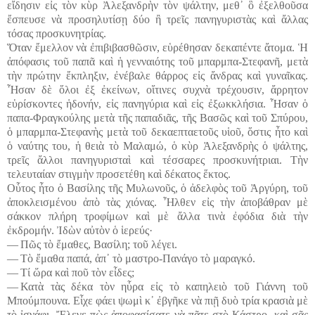
εἴδησιν εἰς τὸν κὺρ Ἀλεξανδρὴν τὸν ψάλτην, μεθ᾽ ὃ ἐξελθοῦσα
ἔσπευσε νὰ προσηλυτίσῃ δύο ἢ τρεῖς πανηγυριστὰς καὶ ἄλλας
τόσας προσκυνητρίας.
Ὅταν ἔμελλον νὰ ἐπιβιβασθῶσιν, εὑρέθησαν δεκαπέντε ἄτομα. Ἡ
ἀπόφασις τοῦ παπᾶ καὶ ἡ γενναιότης τοῦ μπαρμπα-Στεφανῆ, μετὰ
τὴν πρώτην ἔκπληξιν, ἐνέβαλε θάρρος εἰς ἄνδρας καὶ γυναῖκας.
Ἦσαν δὲ ὅλοι ἐξ ἐκείνων, οἵτινες συχνὰ τρέχουσιν, ἄρρητον
εὑρίσκοντες ἡδονήν, εἰς πανηγύρια καὶ εἰς ἐξωκκλήσια. Ἦσαν ὁ
παπα-Φραγκούλης μετὰ τῆς παπαδιᾶς, τῆς Βασῶς καὶ τοῦ Σπύρου,
ὁ μπαρμπα-Στεφανὴς μετὰ τοῦ δεκαεπταετοῦς υἱοῦ, ὅστις ἦτο καὶ
ὁ ναύτης του, ἡ θειὰ τὸ Μαλαμώ, ὁ κὺρ Ἀλεξανδρὴς ὁ ψάλτης,
τρεῖς ἄλλοι πανηγυρισταὶ καὶ τέσσαρες προσκυνήτριαι. Τὴν
τελευταίαν στιγμὴν προσετέθη καὶ δέκατος ἕκτος.
Οὗτος ἦτο ὁ Βασίλης τῆς Μυλωνοῦς, ὁ ἀδελφὸς τοῦ Ἀργύρη, τοῦ
ἀποκλεισμένου ἀπὸ τὰς χιόνας. Ἦλθεν εἰς τὴν ἀποβάθραν μὲ
σάκκον πλήρη τροφίμων καὶ μὲ ἄλλα τινὰ ἐφόδια διὰ τὴν
ἐκδρομήν. Ἰδὼν αὐτὸν ὁ ἱερεύς·
― Πῶς τὸ ἔμαθες, Βασίλη; τοῦ λέγει.
― Τὸ ἔμαθα παπά, ἀπ᾽ τὸ μαστρο-Πανάγο τὸ μαραγκό.
― Τί ὥρα καὶ ποῦ τὸν εἶδες;
― Κατὰ τὰς δέκα τὸν ηὗρα εἰς τὸ καπηλειὸ τοῦ Γιάννη τοῦ
Μπούμπουνα. Εἶχε φάει ψωμὶ κ᾽ ἐβγῆκε νὰ πιῇ δυὸ τρία κρασιὰ μὲ
τὸ ἰσνάφι. Ἔλεγε πὼς ἀποφασίσατε νὰ πᾶτε στὸ Κάστρο, καὶ σᾶς