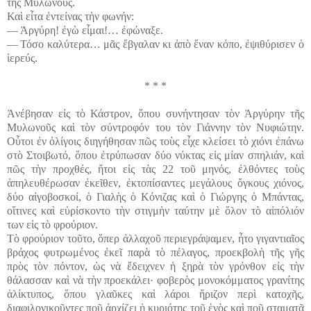
τῆς Μυλωνοῦς.
Καὶ εἶτα ἐντείνας τὴν φωνήν:
― Ἀργύρη! ἐγὼ εἶμαι!… ἐφώναξε.
― Τόσο καλύτερα… μᾶς ἔβγαλαν κι ἀπὸ ἕναν κόπο, ἐψιθύρισεν ὁ
ἱερεύς.
* * *
Ἀνέβησαν εἰς τὸ Κάστρον, ὅπου συνήντησαν τὸν Ἀργύρην τῆς
Μυλωνοῦς καὶ τὸν σύντροφόν του τὸν Γιάννην τὸν Νυφιώτην.
Οὗτοι ἐν ὀλίγοις διηγήθησαν πῶς τοὺς εἶχε κλείσει τὸ χιόνι ἐπάνω
στὸ Στοιβωτό, ὅπου ἐτρύπωσαν δύο νύκτας εἰς μίαν σπηλιάν, καὶ
πῶς τὴν προχθές, ἤτοι εἰς τὰς 22 τοῦ μηνός, ἐλθόντες τοὺς
ἀπηλευθέρωσαν ἐκεῖθεν, ἐκτοπίσαντες μεγάλους ὄγκους χιόνος,
δύο αἰγοβοσκοί, ὁ Γιαλὴς ὁ Κόνιζας καὶ ὁ Γιώργης ὁ Μπάντας,
οἵτινες καὶ εὑρίσκοντο τὴν στιγμὴν ταύτην μὲ ὅλον τὸ αἰπόλιόν
των εἰς τὸ φρούριον.
Τὸ φρούριον τοῦτο, ὅπερ ἀλλαχοῦ περιεγράψαμεν, ἦτο γιγαντιαῖος
βράχος φυτρωμένος ἐκεῖ παρὰ τὸ πέλαγος, προεκβολὴ τῆς γῆς
πρὸς τὸν πόντον, ὡς νὰ ἔδειχνεν ἡ ξηρὰ τὸν γρόνθον εἰς τὴν
θάλασσαν καὶ νὰ τὴν προεκάλει· φοβερὸς μονοκόμματος γρανίτης
ἁλίκτυπος, ὅπου γλαῦκες καὶ λάροι ἤριζον περὶ κατοχῆς,
διαφιλονικοῦντες ποῦ ἀρχίζει ἡ κυριότης τοῦ ἑνὸς καὶ ποῦ σταματᾷ