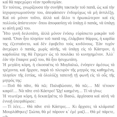
καὶ θὰ παρεχώρει νέαν προθεσμίαν.
Ἐν τούτοις, γνωρίζουσα τὴν συνήθη τακτικὴν τοῦ παπᾶ, ὡς καὶ τὴν
ἰσχυρογνωμοσύνην του, ἀπεφάσισεν ἐνδομύχως νὰ μὴ ἀντιλέξῃ.
Καὶ οὐ μόνον τοῦτο, ἀλλὰ καὶ ἄλλο τι ἡρωικώτερον καὶ εἰς
πολλοὺς ἀπίστευτον· ὅπου ἀποφασίσῃ νὰ ὑπάγῃ ὁ παπάς, νὰ ὑπάγῃ
κι αὐτὴ μαζί του.
Ἦτο γυνὴ δειλοτάτη, ἀλλὰ μόνον ἐνόσῳ εὑρίσκετο μακρὰν τοῦ
παπᾶ. Ὅταν ἦτο πλησίον τοῦ παπᾶ της, ἐλάμβανε θάρρος, ἡ καρδία
της ἐζεσταίνετο, καὶ δὲν ἐφοβεῖτο τοὺς κινδύνους. Ἐὰν τυχὸν
ἀνεχώρει ὁ παπάς, χωρὶς αὐτῆς, νὰ ὑπάγῃ εἰς τὸ Κάστρον, ἡ
καρδούλα της θὰ ἔτρεμεν ὡς τὸ πουλάκι τὸ κυνηγημένον. Ἀλλ᾽
ἐὰν τὴν ἔπαιρνε μαζί του, θὰ ἦτο ἡσυχωτάτη.
Ἡ μεγάλη κόρη, ἡ εἰκοσαέτις τὸ Μυγδαλιώ, ἐνόησεν ἀμέσως τὰ
τρέχοντα, καὶ ἤρχισε, παρὰ τὸ πλευρὸν τῆς μητρός της καθημένη,
πλησίον τῆς ἑστίας, νὰ ὀλολύζῃ ταπεινῇ τῇ φωνῆ εἰς τὸ οὖς τῆς
μητρός της:
― Ποῦ θὰ πᾶτε, θὰ πῶ; Παλαβώσατε, θὰ πῶ;… Μὲ τέτοιον
καιρό!… Νὰ πᾶτε στὸ Κάστρο! Ὤχ! καημένη… Τί νὰ γίνω;
Ἡ νεωτέρα κόρη, ἡ δεκαεξαέτις τὸ Βασώ, ἀρχίσασα καὶ αὐτὴ νὰ
ἐννοῇ ὑπεψιθύρισε:
― Τί λέει;… Θὰ πᾶνε στὸ Κάστρο;… Κι ἄρχισες τὰ κλάματα!
Μουρλάθηκες! Σιώπα, θὰ μὲ πάρουν κ᾽ ἐμὲ μαζί… Θὰ μὲ πάρετε,
μᾶ;