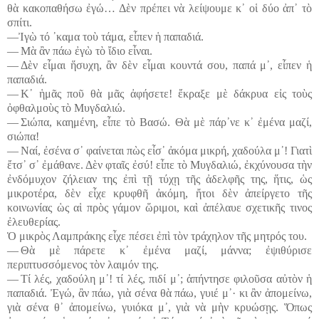
θὰ κακοπαθήσω ἐγώ… Δὲν πρέπει νὰ λείψουμε κ᾽ οἱ δύο ἀπ᾽ τὸ
σπίτι.
―Ἰγὼ τό ᾽καμα τοὺ τάμα, εἶπεν ἡ παπαδιά.
― Μὰ ἂν πάω ἐγὼ τὸ ἴδιο εἶναι.
― Δὲν εἶμαι ἥσυχη, ἂν δὲν εἶμαι κουντά σου, παπά μ᾽, εἶπεν ἡ
παπαδιά.
― Κ᾽ ἡμᾶς ποῦ θὰ μᾶς ἀφήσετε! ἔκραξε μὲ δάκρυα εἰς τοὺς
ὀφθαλμοὺς τὸ Μυγδαλιώ.
― Σιώπα, καημένη, εἶπε τὸ Βασώ. Θὰ μὲ πάρ᾽νε κ᾽ ἐμένα μαζί,
σιώπα!
― Ναί, ἐσένα σ᾽ φαίνεται πὼς εἶσ᾽ ἀκόμα μικρή, χαδούλα μ᾽! Γιατὶ
ἔτσ᾽ σ᾽ ἐμάθανε. Δὲν φταῖς ἐσύ! εἶπε τὸ Μυγδαλιώ, ἐκχύνουσα τὴν
ἐνδόμυχον ζήλειαν της ἐπὶ τῇ τύχῃ τῆς ἀδελφῆς της, ἥτις, ὡς
μικροτέρα, δὲν εἶχε κρυφθῆ ἀκόμη, ἤτοι δὲν ἀπείργετο τῆς
κοινωνίας ὡς αἱ πρὸς γάμον ὥριμοι, καὶ ἀπέλαυε σχετικῆς τινος
ἐλευθερίας.
Ὁ μικρὸς Λαμπράκης εἶχε πέσει ἐπὶ τὸν τράχηλον τῆς μητρός του.
― Θὰ μὲ πάρετε κ᾽ ἐμένα μαζί, μάννα; ἐψιθύρισε
περιπτυσσόμενος τὸν λαιμόν της.
― Τί λές, χαδούλη μ᾽! τί λές, πιδί μ᾽; ἀπήντησε φιλοῦσα αὐτὸν ἡ
παπαδιά. Ἐγώ, ἂν πάω, γιὰ σένα θὰ πάω, γυιέ μ᾽· κι ἂν ἀπομείνω,
γιὰ σένα θ᾽ ἀπομείνω, γυιόκα μ᾽, γιὰ νὰ μὴν κρυώσῃς. Ὅπως