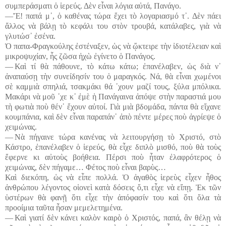
συμπεράσματι ὁ ἱερεύς. Δὲν εἶναι λόγια αὐτά, Πανάγο.
―Ἔ! παπά μ᾽, ὁ καθένας τώρα ἔχει τὸ λογαριασμό τ᾽. Δὲν πάει
ἄλλος νὰ βάλῃ τὸ κεφάλι του στὸν τρουβά, κατάλαβες, γιὰ νὰ
γλυτώσ᾽ ἐσένα.
Ὁ παπα-Φραγκούλης ἐστέναξεν, ὡς νὰ ᾤκτειρε τὴν ἰδιοτέλειαν καὶ
μικροψυχίαν, ἧς ζῶσα ἠχὼ ἐγίνετο ὁ Πανάγος.
― Καὶ τί θὰ πάθουνε, τὸ κάτω κάτω; ἐπανέλαβεν, ὡς διὰ ν᾽
ἀναπαύσῃ τὴν συνείδησίν του ὁ μαραγκός. Νά, θὰ εἶναι χωμένοι
σὲ καμμιὰ σπηλιά, τσακμάκι θά ᾽χουν μαζί τους, ξύλα μπόλικα.
Μακάρι νὰ μοῦ ᾽χε κ᾽ ἐμὲ ἡ Πανάγαινα ἀπόψε στὴν παραστιά μου
τὴ φωτιὰ ποὺ θέν᾽ ἔχουν αὐτοί. Γιὰ μιὰ βδομάδα, πάντα θὰ εἴχανε
κουμπάνια, καὶ δὲν εἶναι παραπάν᾽ ἀπὸ πέντε μέρες ποὺ ἀγρίεψε ὁ
χειμώνας.
― Νὰ πήγαινε τώρα κανένας νὰ λειτουργήσῃ τὸ Χριστό, στὸ
Κάστρο, ἐπανέλαβεν ὁ ἱερεύς, θὰ εἶχε διπλὸ μισθό, ποὺ θὰ τοὺς
ἔφερνε κι αὐτοὺς βοήθεια. Πέρσι ποὺ ἦταν ἐλαφρότερος ὁ
χειμώνας, δὲν πήγαμε… Φέτος ποὺ εἶναι βαρὺς…
Καὶ διεκόπη, ὡς νὰ εἶπε πολλά. Ὁ ἀγαθὸς ἱερεὺς εἶχεν ἦθος
ἀνθρώπου λέγοντος οἱονεὶ κατὰ δόσεις ὅ,τι εἶχε νὰ εἴπῃ. Ἐκ τῶν
ὑστέρων θὰ φανῇ ὅτι εἶχε τὴν ἀπόφασίν του καὶ ὅτι ὅλα τὰ
προοίμια ταῦτα ἦσαν μεμελετημένα.
― Καὶ γιατί δὲν κάνει καλὸν καιρὸ ὁ Χριστός, παπά, ἂν θέλῃ νὰ