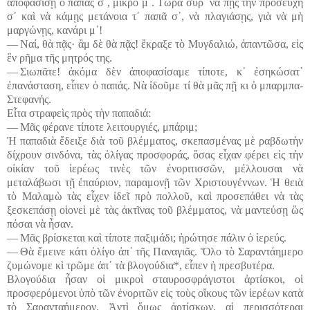
ἀποφασίσῃ ὁ παπάς σ᾽, μικρό μ᾽. Τώρα σύρ᾽ νὰ πῇς τὴν προσευχή
σ᾽ καὶ νὰ κάμῃς μετάνοια τ᾽ παπᾶ σ᾽, νὰ πλαγιάσῃς, γιὰ νὰ μὴ
μαργώνῃς, κανάρι μ᾽!
― Ναί, θὰ πᾷς· ἂμ δὲ θὰ πᾷς! ἔκραξε τὸ Μυγδαλιώ, ἀπαντῶσα, εἰς
ἓν ρῆμα τῆς μητρός της.
― Σιωπᾶτε! ἀκόμα δὲν ἀποφασίσαμε τίποτε, κ᾽ ἐσηκώσατ᾽
ἐπανάσταση, εἶπεν ὁ παπάς. Νὰ ἰδοῦμε τί θὰ μᾶς πῇ κι ὁ μπαρμπα-
Στεφανής.
Εἶτα στραφεὶς πρὸς τὴν παπαδιά:
― Μᾶς φέρανε τίποτε λειτουργιές, μπάριμ;
Ἡ παπαδιὰ ἔδειξε διὰ τοῦ βλέμματος, σκεπασμένας μὲ ραβδωτὴν
δίχρουν σινδόνα, τὰς ὀλίγας προσφοράς, ὅσας εἶχαν φέρει εἰς τὴν
οἰκίαν τοῦ ἱερέως τινὲς τῶν ἐνοριτισσῶν, μέλλουσαι νὰ
μεταλάβωσι τῇ ἐπαύριον, παραμονῇ τῶν Χριστουγέννων. Ἡ θειὰ
τὸ Μαλαμὼ τὰς εἶχεν ἰδεῖ πρὸ πολλοῦ, καὶ προσεπάθει νὰ τὰς
ξεσκεπάσῃ οἱονεὶ μὲ τὰς ἀκτῖνας τοῦ βλέμματος, νὰ μαντεύσῃ ὣς
πόσαι νὰ ἦσαν.
― Μᾶς βρίσκεται καὶ τίποτε παξιμάδι; ἠρώτησε πάλιν ὁ ἱερεύς.
― Θὰ ἔμεινε κάτι ὀλίγο ἀπ᾽ τῆς Παναγιᾶς. Ὅλο τὸ Σαραντάημερο
ζυμώνομε κὶ τρῶμε ἀπ᾽ τὰ βλογούδια*, εἶπεν ἡ πρεσβυτέρα.
Βλογούδια ἦσαν οἱ μικροὶ σταυροσφράγιστοι ἀρτίσκοι, οἱ
προσφερόμενοι ὑπὸ τῶν ἐνοριτῶν εἰς τοὺς οἴκους τῶν ἱερέων κατὰ
τὸ Σαρανταήμερον. Ἀντὶ ὅμως ἀρτίσκων, αἱ περισσότεραι