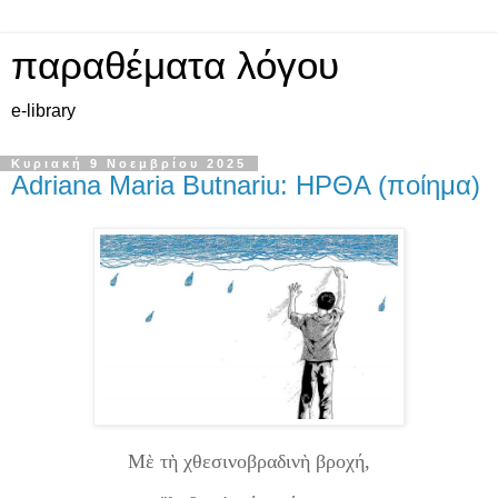
παραθέματα λόγου
e-library
Κυριακή 9 Νοεμβρίου 2025
Adriana Maria Butnariu: ΗΡΘΑ (ποίημα)
Μὲ τὴ χθεσινοβραδινὴ βροχή,