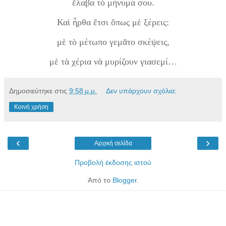
ἔλαβα τὸ μήνυμά σου.
Καὶ ἦρθα ἔτσι ὅπως μὲ ξέρεις:
μὲ τὸ μέτωπο γεμᾶτο σκέψεις,
μὲ τὰ χέρια νὰ μυρίζουν γιασεμί…
Δημοσιεύτηκε στις
9:58 μ.μ.
Δεν υπάρχουν σχόλια:
Κοινή χρήση
‹
›
Αρχική σελίδα
Προβολή έκδοσης ιστού
Από το
Blogger
.