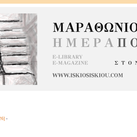
26]
-