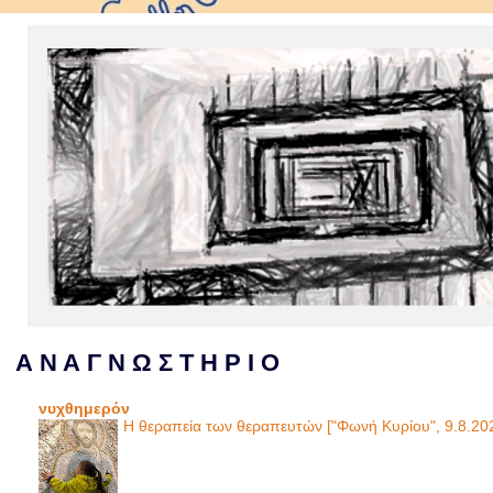
Α Ν Α Γ Ν Ω Σ Τ Η Ρ Ι Ο
νυχθημερόν
Η θεραπεία των θεραπευτών ["Φωνή Κυρίου", 9.8.20