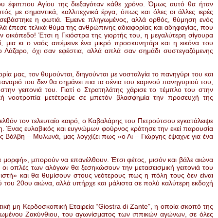
του έφιππου Αγίου της διεξαγόταν κάθε χρόνο. Όμως αυτό θα ήταν
τός με σημαντικά, καλλιτεχνικά έργα, όπως και όλες οι άλλες ιερές
 σεβάστηκε η φωτιά. Έμεινε πληγωμένος, αλλά ορθός, θύμηση ενός
λά έπεσε τελικά θύμα της ανθρώπινης αδιαφορίας και αδηφαγίας, που
 οικόπεδο! Έτσι η Γκιόστρα της γιορτής του, η μεγαλύτερη σίγουρα
 μια κι ο ναός απέμεινε ένα μικρό προσκυνητάρι και η εικόνα του
γιο Λάζαρο, όχι σαν εφέστια, αλλά απλά σαν σημάδι συστεγαζόμενης
ορία μας, τον θυμούνται, διηγούνται με νοσταλγία το πανηγύρι του και
ναριό του δεν θα σημάνει πια τα σένια του εαρινού πανηγυριού του,
την γειτονιά του. Γιατί ο Στρατηλάτης χάρισε το τέμπλο του στην
κή νοοτροπία μετέτρεψε σε μπετόν βλασφημία την προσευχή της
παρελθόν τον τελευταίο καιρό, ο Καβαλάρης του Πετρούτσου εγκατάλειψε
η. Ένας ευλαβικός και ευγνώμων φούρνος κράτησε την εκεί παρουσία
λας Βάλβη – Μυλωνά, μας λογχίζει πως «ο Αι – Γιώργης έψαχνε για ένα
α μορφή», μπορούν να επανέλθουν. Έτσι φέτος, μισόν και βάλε αιώνα
 οι οπλές των αλόγων θα ξεσηκώσουν την μετασεισμική γειτονιά του
τή» και θα θυμίσουν στους νεότερους πως η πόλη τους δεν είναι
 του 20ου αιώνα, αλλά υπήρχε και μάλιστα σε πολύ καλύτερη εκδοχή
κή μη Κερδοσκοπική Εταιρεία “Giostra di Zante”, η οποία σκοπό της
ωμένου Ζακύνθιου, του αγωνίσματος των ιππικών αγώνων, σε όλες