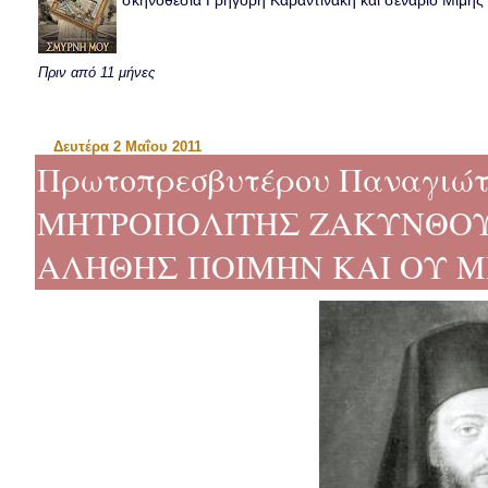
σκηνοθεσία Γρηγόρη Καραντινάκη και σενάριο Μιμής Ντ
Πριν από 11 μήνες
Δευτέρα 2 Μαΐου 2011
Πρωτοπρεσβυτέρου Παναγιώτ
ΜΗΤΡΟΠΟΛΙΤΗΣ ΖΑΚΥΝΘΟΥ
ΑΛΗΘΗΣ ΠΟΙΜΗΝ ΚΑΙ ΟΥ Μ