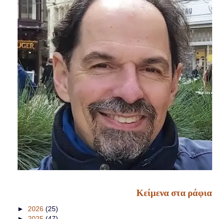
Κείμενα στα ράφια
►
2026
(25)
►
2025
(47)