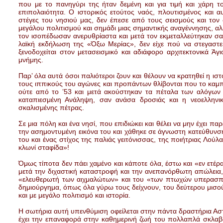
που με το πανηγύρι της ήταν δεμένη και για τιμή και χάρη 
επιπολαιότητα. Ο ιστορικός ετούτος ναός, πλουτισμένος και αυ
στέγες του νησιού μας, δεν έπεσε από τους σεισμούς και τον
μεγάλου πολιτισμού και σημάδι μιας σημαντικής αναγέννησης, αλ
τον ισοπέδωσαν ανερυθρίαστα και μετά τον εκμεταλλεύτηκαν σαν
λαϊκή εκδήλωση της «Όξω Μερίας», δεν είχε πού να στεγαστεί,
ξενοδοχείται στον μετασεισμικό και αδιάφορο αρχιτεκτονικά Ά
μνήμης.
Παρ’ όλα αυτά όσοι παλιότεροι ζουν και θέλουν να κρατηθεί η ιστ
τους ιππικούς του αγώνες και προπάντων θλίβονται που το καμπα
ούτε από το ’53 και μετά ακούστηκαν τα πέταλα των αλόγων σ
καταπιεσμένη Ανάληψη, σαν ανάσα δροσιάς και η νεοελληνι
σκαλισμένης πέτρας.
Σε μια πόλη και ένα νησί, που επιδιώκει και θέλει να μην έχει 
την ασημοντυμένη εικόνα του και χάθηκε σε άγνωστη κατεύθυνσ
του και ένας στίχος της παλιάς γειτόνισσας, της ποιήτριας Λού
κλωνί σταφίδα»!
Όμως τίποτα δεν πάει χαμένο και κάποτε όλα, έστω και «εν ετέρ
μετά την διχαστική καταστροφή και την ανεπανόρθωτη απώλεια,
«ελευθερωτή των αιχμαλώτων» και του «των πτωχών υπερασπισ
δημιούργημα, όπως όλα γύρω τους δείχνουν, του δεύτερου μισού
και με μεγάλο πολιτισμό και ιστορία.
Η σωτήρια αυτή υπενθύμιση οφείλεται στην πάντα δραστήρια Αστι
έχει την επαναφορά στην καθημερινή ζωή του πολλαπλά σκλαβ