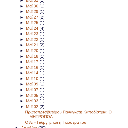
►
Μαΐ 31
(1)
►
Μαΐ 30
(1)
►
Μαΐ 29
(1)
►
Μαΐ 27
(2)
►
Μαΐ 25
(1)
►
Μαΐ 24
(4)
►
Μαΐ 23
(1)
►
Μαΐ 22
(1)
►
Μαΐ 21
(2)
►
Μαΐ 20
(1)
►
Μαΐ 18
(1)
►
Μαΐ 17
(1)
►
Μαΐ 16
(1)
►
Μαΐ 14
(1)
►
Μαΐ 10
(1)
►
Μαΐ 09
(1)
►
Μαΐ 07
(1)
►
Μαΐ 05
(1)
►
Μαΐ 03
(1)
▼
Μαΐ 02
(2)
Πρωτοπρεσβυτέρου Παναγιώτη Καποδίστρια: Ο
ΜΗΤΡΟΠΟΛ...
Ο Άι – Γιώργης και η Γκιόστρα του
►
Απριλίου
(20)