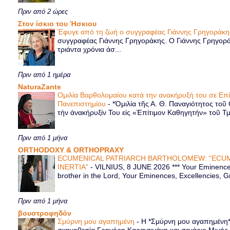
Πριν από 2 ώρες
Στον ίσκιο του Ήσκιου
Έφυγε από τη ζωή ο συγγραφέας Γιάννης Γρηγοράκ
συγγραφέας Γιάννης Γρηγοράκης. Ο Γιάννης Γρηγορά
τριάντα χρόνια άσ...
Πριν από 1 ημέρα
NaturaZante
Ομιλία Βαρθολομαίου κατά την ανακήρυξή του σε Επ
Πανεπιστημίου
-
*Ὁμιλία τῆς Α. Θ. Παναγιότητος τοῦ
τήν ἀνακήρυξίν Του εἰς «Ἐπίτιμον Καθηγητήν» τοῦ Τ
Πριν από 1 μήνα
ORTHODOXY & ORTHOPRAXY
ECUMENICAL PATRIARCH BARTHOLOMEW: “ECUM
INERTIA”
-
VILNIUS, 8 JUNE 2026 *** Your Eminence 
brother in the Lord, Your Eminences, Excellencies, G
Πριν από 1 μήνα
βουστροφηδόν
Σμύρνη μου αγαπημένη
-
Η *Σμύρνη μου αγαπημένη* ε