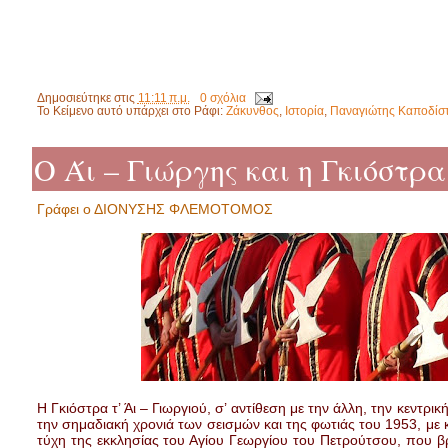
Δημοσιεύτηκε στις
11:11 π.μ.
0 σχόλια
Το Κείμενο αυτό υπάρχει στο Ράφι:
Ζάκυνθος
,
Ιστορία
,
Παναγιώτης Καποδίσ
Ο Άι – Γιώργης και η Γκιόστρα
Γράφει ο ΔΙΟΝΥΣΗΣ ΦΛΕΜΟΤΟΜΟΣ
Η Γκιόστρα τ’ Άι – Γιωργιού, σ’ αντίθεση με την άλλη, την κεντρ
την σημαδιακή χρονιά των σεισμών και της φωτιάς του 1953, μ
τύχη της εκκλησίας του Αγίου Γεωργίου του Πετρούτσου, που β