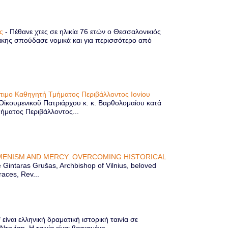
ης
-
Πέθανε χτες σε ηλικία 76 ετών ο Θεσσαλονικιός
κης σπούδασε νομικά και για περισσότερο από
ίτιμο Καθηγητή Τμήματος Περιβάλλοντος Ιονίου
 Οἰκουμενικοῦ Πατριάρχου κ. κ. Βαρθολομαίου κατά
μήματος Περιβάλλοντος...
ENISM AND MERCY: OVERCOMING HISTORICAL
Gintaras Grušas, Archbishop of Vilnius, beloved
races, Rev...
ίναι ελληνική δραματική ιστορική ταινία σε