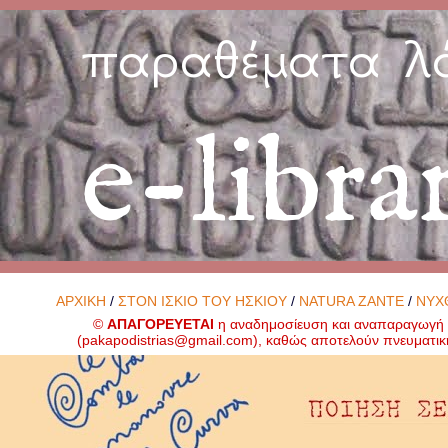
παραθέματα λ
e-libra
ΑΡΧΙΚΗ
/
ΣΤΟΝ ΙΣΚΙΟ ΤΟΥ ΗΣΚΙΟΥ
/
NATURA ZANTE
/
ΝΥΧ
©
ΑΠΑΓΟΡΕΥΕΤΑΙ
η αναδημοσίευση και αναπαραγωγή ο
(
pakapodistrias@gmail.com
), καθώς αποτελούν πνευματικ