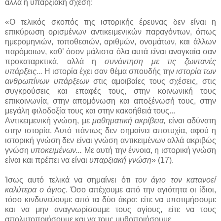
αλλά η υπαρξιακή σχέση:
«Ο τελικός σκοπός της ιστορικής έρευνας δεν είναι η
επικύρωση ορισμένων αντικειμενικών παραγόντων, όπως
ημερομηνιών, τοποθεσιών, αριθμών, ονομάτων, και άλλων
παρόμοιων, καθ’ όσον μάλιστα όλα αυτά είναι αναγκαία σαν
προκαταρκτικά, αλλά η
συνάντηση με τις ζωντανές
υπάρξεις...
Η ιστορία έχει σαν θέμα σπουδής την
ιστορία των
ανθρωπίνων υπάρξεων
στις αμοιβαίες τους σχέσεις, στις
συγκρούσεις και επαφές τους, στην κοινωνική τους
επικοινωνία, στην απομόνωση και αποξένωσή τους, στην
μεγάλη φιλοδοξία τους και στην κακοήθειά τους...
Αντικειμενική γνώση, με
μαθηματική ακρίβεια,
είναι αδύνατη
στην ιστορία. Αυτό πάντως δεν σημαίνει αποτυχία, αφού η
ιστορική γνώση δεν είναι γνώση αντικειμένων αλλά ακριβώς
γνώση
υποκειμένων...
Με αυτή την έννοια, η ιστορική γνώση
είναι και πρέπει να είναι
υπαρξιακή γνώση
» (17).
Ίσως αυτό τελικά να σημαίνει ότι
τον άγιο τον κατανοεί
καλύτερα ο άγιος
. Όσο απέχουμε από την αγιότητα οι ίδιοι,
τόσο κινδυνεύουμε από τα δύο άκρα: είτε να υποτιμήσουμε
και να μην αναγνωρίσουμε τους αγίους, είτε να τους
απολυτοποιήσουμε και να τους μυθοποιήσουμε.