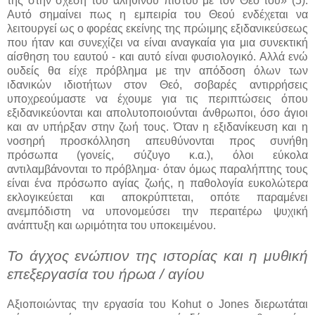
της στην σχέση του αληθινού πιστού με τον Θεό του» (5).
Αυτό σημαίνει πως η εμπειρία του Θεού ενδέχεται να
λειτουργεί ως ο φορέας εκείνης της πρώιμης εξιδανικεύσεως
που ήταν και συνεχίζει να είναι αναγκαία για μια συνεκτική
αίσθηση του εαυτού - και αυτό είναι φυσιολογικό. Αλλά ενώ
ουδείς θα είχε πρόβλημα με την απόδοση όλων των
ιδανικών ιδιοτήτων στον Θεό, σοβαρές αντιρρήσεις
υποχρεούμαστε να έχουμε για τις περιπτώσεις όπου
εξιδανικεύονται και απολυτοποιούνται άνθρωποι, όσο άγιοι
και αν υπήρξαν στην ζωή τους. Όταν η εξιδανίκευση και η
νοσηρή προσκόλληση απευθύνονται προς συνήθη
πρόσωπα (γονείς, σύζυγο κ.α.), όλοι εύκολα
αντιλαμβάνονται το πρόβλημα· όταν όμως παραλήπτης τους
είναι ένα πρόσωπο αγίας ζωής, η παθολογία ευκολώτερα
εκλογικεύεται και αποκρύπτεται, οπότε παραμένει
ανεμπόδιστη να υπονομεύσει την περαιτέρω ψυχική
ανάπτυξη και ωριμότητα του υποκειμένου.
Το άγχος ενώπιον της ιστορίας και η μυθική
επεξεργασία του ήρωα / αγίου
Αξιοποιώντας την εργασία του Kohut ο Jones διερωτάται