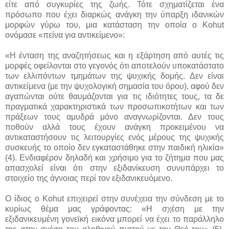
είτε από συγκυρίες της ζωής. Τότε σχηματίζεται ένα
πρόσωπο που έχει διαρκώς ανάγκη την ύπαρξη ιδανικών
μορφών γύρω του, μια κατάσταση την οποία ο Kohut
ονόμασε «πείνα για αντικείμενο»:
«Η ένταση της αναζητήσεως και η εξάρτηση από αυτές τις
μορφές οφείλονται στο γεγονός ότι αποτελούν υποκατάστατο
των ελλιπόντων τμημάτων της ψυχικής δομής. Δεν είναι
αντικείμενα (με την ψυχολογική σημασία του όρου), αφού δεν
αγαπώνται ούτε θαυμάζονται για τις ιδιότητες τους, τα δε
πραγματικά χαρακτηριστικά των προσωπικοτήτων και των
πράξεων τους αμυδρά μόνο αναγνωρίζονται. Δεν τους
ποθούν αλλά τους έχουν ανάγκη προκειμένου να
αντικαταστήσουν τις λειτουργίες ενός μέρους της ψυχικής
συσκευής το οποίο δεν εγκαταστάθηκε στην παιδική ηλικία»
(4). Ενδιαφέρον δηλαδή και χρήσιμο για το ζήτημα που μας
απασχολεί είναι ότι στην εξιδανίκευση συνυπάρχει το
στοιχείο της άγνοιας περί τον εξιδανικευόμενο.
Ο ίδιος ο Kohut επιχειρεί στην συνέχεια την σύνδεση με το
κυρίως θέμα μας γράφοντας: «Η σχέση με την
εξιδανικευμένη γονεϊκή εικόνα μπορεί να έχει το παράλληλο