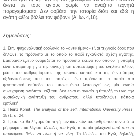
άνετα με τους αγίους χωρίς να αναζητά τεχνητά
παραγεμίσματα. Δεν φοβάται την ιστορία διότι και εδώ η
αγάπη «έξω βάλλει τον φόβον» (Α' Ιω. 4,18).
Σημειώσεις:
1. Στην ψυχαναλυτική ορολογία το «αντικείμενο» είναι τεχνικός όρος που
δηλώνει το πρόσωπο με το οποίο το παιδί εγκαθιστά σχέση αγάπης.
Εαυτοαντικείμενο
ονομάζεται το πρόσωπο εκείνο του οποίου η ύπαρξη
είναι απαραίτητη για την συνοχή και αυτοεκτίμηση του ενήλικα πλέον,
μέσω του καθρεφτίσματος της εικόνας εαυτού και της δυνατότητος
εξιδανικεύσεως που του παρέχει, ένα πρόσωπο το οποίο στο
φαντασιακό επίπεδο του υποκειμένου λειτουργεί ως μία ενιαία
συνεχόμενη οντότητα μαζί του. Δεν είναι αναγκαία η ύπαρξή του για την
φυσιολογική ανάπτυξη του ανθρώπου, αλλά υποδηλώνει κάποια
εμπλοκή.
2. Heinz Kohut,
The analysis of the self, International University Press,
1971, σ. 24.
3. Πρακτικά θα λέγαμε ότι πηγή των ιδανικών του ανθρώπου συνιστά το
μόρφωμα που λέγεται
Ιδεώδες του Εγώ,
το οποίο φιλοξενεί
αυτό που το
υποκείμενο θέλει να είναι ή να γίνη
. Το Ιδεώδες του Εγώ, δηλαδή,