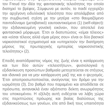
τον Freud την ιδέα της φαντασιακής τελειότητος την οποία
διατηρεί το βρέφος. Σύμφωνα με αυτόν, το παιδί εγχειρίζει
την αρχέγονη ειδυλλιακή τελειότητα που απολάμβανε από
την συμβιωτική σχέση με την μητέρα «στο θαυμαζόμενο
παντοδύναμο (μεταβατικό) εαυτοαντικείμενο (1) (self-object):
την εξιδανικευμένη γονεϊκή εικόνα», που αποτελεί ένα
φαντασιακό μόρφωμα. Έτσι οι διατυπώσεις «είμαι τέλειος»
και «είσαι τέλειος αλλά είμαι μέρος σου» είναι οι δύο βασικοί
ναρκισσιστικοί σχηματισμοί και «υπηρετούν την διατήρηση
μέρους της πρωταρχικής εμπειρίας ναρκισσιστικής
τελειότητος» (2).
Επειδή αναπόδραστος νόμος της ζωής είναι η κατάρρευση
και των δύο αυτών «τελειοτήτων», φυσιολογικά η
εξιδανίκευση προσώπων βαθμιαία μετοχετεύεται σε στόχους
και ιδανικά για να μην κατάρρευση μαζί της και ο ψυχισμός.
Έτσι αποπροσωποποιείται, ανοίγοντας τον δρόμο για την
ωριμότητα (3). Στο βαθμό που παραμένει και αποδίδεται σε
πρόσωπα, αντανακλά έναν αξιόπιστο δείκτη ανωριμότητος
του υποκειμένου. Η εξέλιξη αυτή ενδέχεται να λάβη χώρα
στις περιπτώσεις πρόωρης και βιαίας διαλύσεως της
εξιδανικεύσεως των γονέων, είτε από δική τους υπαιτιότητα