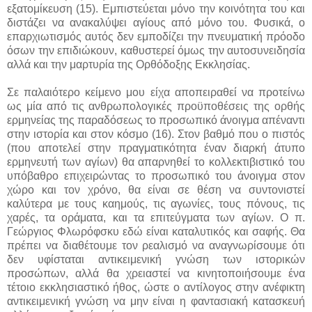
εξατομίκευση (15). Εμπιστεύεται μόνο την κοινότητα του και
διστάζει να ανακαλύψει αγίους από μόνο του. Φυσικά, ο
επαρχιωτισμός αυτός δεν εμποδίζει την πνευματική πρόοδο
όσων την επιδιώκουν, καθυστερεί όμως την αυτοσυνειδησία
αλλά και την μαρτυρία της Ορθόδοξης Εκκλησίας.
Σε παλαιότερο κείμενο μου είχα αποπειραθεί να προτείνω
ως μία από τις ανθρωπολογικές προϋποθέσεις της ορθής
ερμηνείας της παραδόσεως το προσωπικό άνοιγμα απέναντι
στην ιστορία και στον κόσμο (16). Στον βαθμό που ο πιστός
(που αποτελεί στην πραγματικότητα έναν διαρκή άτυπο
ερμηνευτή των αγίων) θα απαρνηθεί το κολλεκτιβιστικό του
υπόβαθρο επιχειρώντας το προσωπικό του άνοιγμα στον
χώρο και τον χρόνο, θα είναι σε θέση να συντονιστεί
καλύτερα με τους καημούς, τις αγωνίες, τους πόνους, τις
χαρές, τα οράματα, και τα επιτεύγματα των αγίων. Ο π.
Γεώργιος Φλωρόφσκυ εδώ είναι καταλυτικός και σαφής. Θα
πρέπει να διαθέτουμε τον ρεαλισμό να αναγνωρίσουμε ότι
δεν υφίσταται αντικειμενική γνώση των ιστορικών
προσώπων, αλλά θα χρειαστεί να κινητοποιήσουμε ένα
τέτοιο εκκλησιαστικό ήθος, ώστε ο αντίλογος στην ανέφικτη
αντικειμενική γνώση να μην είναι η φαντασιακή κατασκευή