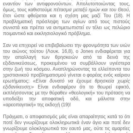
εναντίον των αντιφρονούντων. Απολυτοποιώντας τους,
όμως, τους καθιστούμε
πέτασμα μεταξύ ημών και του Θεού,
έτσι ώστε φθείρεται και η σχέση μας μαζί Του (18). Η
προβληματική πρόσληψη των αγίων από τους πιστούς
συνιστά και πρέπει να αντιμετωπιστεί εν τέλει ως πελώριο
ποιμαντικό και εκκλησιολογικό πρόβλημα.
Σαν να επιχειρεί να επιβεβαίωσει την φρονιμότητα των υιών
του αιώνος τούτου (Λουκ. 16,8), ο Jones ενδιαφέρεται για
την απαλλαγή των θρησκειών από τα δεινά της
εξιδανικεύσεως, προκειμένου να συμβάλλουν υγιέστερα
στην ζωή του κόσμου. Αναπληρώνοντας τα ελλείποντα του
χριστιανικού προβληματισμού γίνεται ο φορέας ενός καίριου
ερωτήματος:
«Είναι δυνατό να έχουμε θρησκεία χωρίς
εξιδανίκευση;»
Είναι ενδιαφέρον ότι το θεωρεί εφικτό,
εκπλήσσοντας με την θύραθεν «θεολογική» του πρόταση να
υποδείξει την αποφατική οδό, και μάλιστα στην
«αρεοπαγιτική» της εκδοχή (19)!
Πράγματι, ο αποφατισμός μάς είναι απαραίτητος κατά το ότι
ποτέ δεν γνωρίζουμε ολοκληρωτικά έναν άγιο και ποτέ δεν
γνωρίζουμε ολοκληρωτικά τον εαυτό μας, ούτε τις αμαρτίες