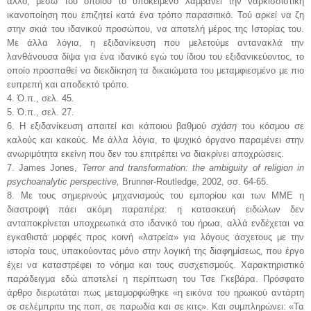
άλλο, μέσω του οποίου το υποκείμενο λαμβάνει την ναρκισσιστική
ικανοποίηση που επιζητεί κατά ένα τρόπο παρασιτικό. Τού αρκεί να ζη
στην σκιά του ιδανικού προσώπου, να αποτελή μέρος της Ιστορίας του.
Με άλλα λόγια, η εξιδανίκευση που μελετούμε αντανακλά την
λανθάνουσα δίψα για ένα ιδανικό εγώ του ίδιου του εξιδανικεύοντος, το
οποίο προσπαθεί να διεκδίκηση τα δικαιώματα του μεταμφιεσμένο με πιο
ευπρεπή και αποδεκτό τρόπο.
4. Ό.π., σελ. 45.
5. Ό.π., σελ. 27.
6. Η εξιδανίκευση απαιτεί και κάποιου βαθμού
σχάση
του κόσμου σε
καλούς και κακούς. Με άλλα λόγια, το ψυχικό όργανο παραμένει στην
ανωριμότητα εκείνη που δεν του επιτρέπει να διακρίνει αποχρώσεις.
7. James Jones,
Terror and transformation: the ambiguity of religion in
psychoanalytic perspective,
Brunner-Routledge, 2002, σσ. 64-65.
8. Με τους σημερινούς μηχανισμούς του εμπορίου και των ΜΜΕ η
διαστροφή πάει ακόμη παραπέρα: η κατασκευή ειδώλων δεν
ανταποκρίνεται υποχρεωτικά στο ιδανικό του ήρωα, αλλά ενδέχεται να
εγκαθιστά μορφές προς κοινή «λατρεία» για λόγους άσχετους με την
ιστορία τους, υπακούοντας μόνο στην λογική της διαφημίσεως, που έργο
έχει να καταστρέφει το νόημα και τους συσχετισμούς. Χαρακτηριστικό
παράδειγμα εδώ αποτελεί η περίπτωση του Τσε Γκεβάρα. Πρόσφατο
άρθρο διερωτάται πως μεταμορφώθηκε «η εικόνα του ηρωικού αντάρτη
σε σελέμπριτυ της ποπ, σε παρωδία και σε κιτς». Και συμπληρώνει: «Τα