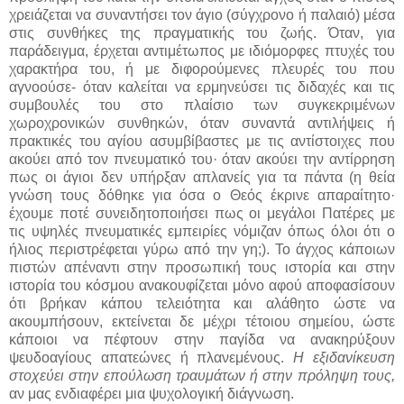
χρειάζεται να συναντήσει τον άγιο (σύγχρονο ή παλαιό) μέσα
στις συνθήκες της πραγματικής του ζωής. Όταν, για
παράδειγμα, έρχεται αντιμέτωπος με ιδιόμορφες πτυχές του
χαρακτήρα του, ή με διφορούμενες πλευρές του που
αγνοούσε- όταν καλείται να ερμηνεύσει τις διδαχές και τις
συμβουλές του στο πλαίσιο των συγκεκριμένων
χωροχρονικών συνθηκών, όταν συναντά αντιλήψεις ή
πρακτικές του αγίου ασυμβίβαστες με τις αντίστοιχες που
ακούει από τον πνευματικό του· όταν ακούει την αντίρρηση
πως οι άγιοι δεν υπήρξαν απλανείς για τα πάντα (η θεία
γνώση τους δόθηκε για όσα ο Θεός έκρινε απαραίτητο·
έχουμε ποτέ συνειδητοποιήσει πως οι μεγάλοι Πατέρες με
τις υψηλές πνευματικές εμπειρίες νόμιζαν όπως όλοι ότι ο
ήλιος περιστρέφεται γύρω από την γη;). Το άγχος κάποιων
πιστών απέναντι στην προσωπική τους ιστορία και στην
ιστορία του κόσμου ανακουφίζεται μόνο αφού αποφασίσουν
ότι βρήκαν κάπου τελειότητα και αλάθητο ώστε να
ακουμπήσουν, εκτείνεται δε μέχρι τέτοιου σημείου, ώστε
κάποιοι να πέφτουν στην παγίδα να ανακηρύξουν
ψευδοαγίους απατεώνες ή πλανεμένους.
Η εξιδανίκευση
στοχεύει στην επούλωση τραυμάτων ή στην πρόληψη τους,
αν μας ενδιαφέρει μια ψυχολογική διάγνωση.