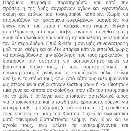
Παρόμοιοι πειρασμοί παρατηρούνται και κατά την
πρόσληψη της ζωής συγχρόνων αγίων και γεροντάδων,
ακόμη και απλώς του πνευματικού κάποιων. Χωρίς να
απουσιάζουν και φαινόμενα εσφαλμένων μαρτυριών για
δήθεν λόγια που είπαν ή πράξεις που έκαμαν, δηλαδή
συμπληρώσεις από την ευσεβή φαντασία, συνηθέστερα η
«μυθική» αλλοίωση και νοσηρή προσκόλληση ακολουθούν
τον δεύτερο δρόμο. Επιδιώκεται η συνεχής συναναστροφή
μαζί τους, ακόμη και αν δεν υπάρχει κάτι να ειπωθεί, χωρίς
να αντιλαμβάνονται την εξάντληση που τους προκαλούν, ή
διατηρούν την συζήτηση για ασημαντότητες αρκεί να
βρίσκονται δίπλα τους, ή τους συμπεριφέρονται με
δουλοπρέπεια, ή ανοίγουν το κασετόφωνο μόλις εκείνοι
ανοίξουν το στόμα τους κ.τ.λ. Από κάποιους εκλαμβάνονται
ως στερούμενοι ανθρωπίνων ελαττωμάτων ή και ιδιοτήτων
(μια γυναίκα κάποτε σοκαρίσθηκε όταν είδε τον πνευματικό
της να τρώει!), τα λόγια τους αποκτούν ισοπεδωτικό κύρος
για οποιονδήποτε και οποτεδήποτε χρησιμοποιούμενα για
να τερματισθεί η συζήτηση (αφού «το είπε ο...»), η αυθεντία
τους ξεπερνά και αυτή του Χριστού. Συχνά τα εκφυλιστικά
αυτά φαινόμενα διαπράττονται ερήμην των ιδίων και εν
αγνοία τους, ενώ άλλοτε τα αντιλαμβάνονται και