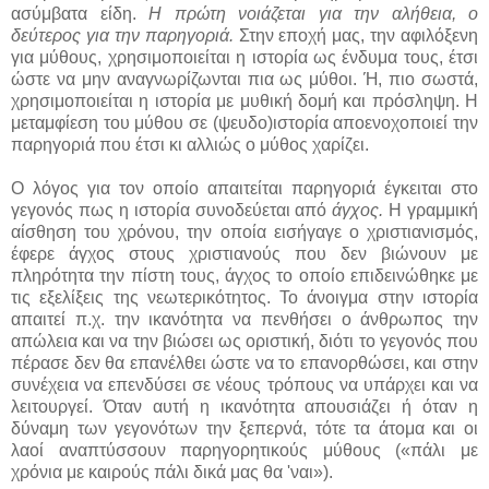
ασύμβατα είδη.
Η πρώτη νοιάζεται για την αλήθεια, ο
δεύτερος για την παρηγοριά.
Στην εποχή μας, την αφιλόξενη
για μύθους, χρησιμοποιείται η ιστορία ως ένδυμα τους, έτσι
ώστε να μην αναγνωρίζωνται πια ως μύθοι. Ή, πιο σωστά,
χρησιμοποιείται η ιστορία με μυθική δομή και πρόσληψη. Η
μεταμφίεση του μύθου σε (ψευδο)ιστορία αποενοχοποιεί την
παρηγοριά που έτσι κι αλλιώς ο μύθος χαρίζει.
Ο λόγος για τον οποίο απαιτείται παρηγοριά έγκειται στο
γεγονός πως η ιστορία συνοδεύεται από
άγχος.
Η γραμμική
αίσθηση του χρόνου, την οποία εισήγαγε ο χριστιανισμός,
έφερε άγχος στους χριστιανούς που δεν βιώνουν με
πληρότητα την πίστη τους, άγχος το οποίο επιδεινώθηκε με
τις εξελίξεις της νεωτερικότητος. Το άνοιγμα στην ιστορία
απαιτεί π.χ. την ικανότητα να πενθήσει ο άνθρωπος την
απώλεια και να την βιώσει ως οριστική, διότι το γεγονός που
πέρασε δεν θα επανέλθει ώστε να το επανορθώσει, και στην
συνέχεια να επενδύσει σε νέους τρόπους να υπάρχει και να
λειτουργεί. Όταν αυτή η ικανότητα απουσιάζει ή όταν η
δύναμη των γεγονότων την ξεπερνά, τότε τα άτομα και οι
λαοί αναπτύσσουν παρηγορητικούς μύθους («πάλι με
χρόνια με καιρούς πάλι δικά μας θα 'ναι»).