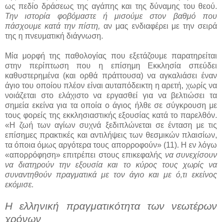
ως πεδίο δράσεως της αγάπης και της δύναμης του θεού.
Την ιστορία φοβόμαστε ή μισούμε στον βαθμό που
πάσχουμε κατά την πίστη,
αν μας ενδιαφέρει με την σειρά
της η πνευματική διάγνωση.
Μία μορφή της παθολογίας που εξετάζουμε παρατηρείται
στην περίπτωση που η επίσημη Εκκλησία σπεύδει
καθυστερημένα (και ορθά πράττουσα) να αγκαλιάσει έναν
άγιο του οποίου πλέον είναι αυταπόδεικτη η αρετή, χωρίς να
νοιάζεται στο ελάχιστο να εργασθεί για να βελτιώσει τα
σημεία εκείνα για τα οποία ο άγιος ήλθε σε σύγκρουση με
τους φορείς της εκκλησιαστικής εξουσίας κατά το παρελθόν.
«Η ζωή των αγίων συχνά ξεδιπλώνεται σε ένταση με τις
επίσημες πρακτικές και αντιλήψεις των θεσμικών πλαισίων,
τα όποια όμως αργότερα τους απορροφούν» (11). Η εν λόγω
«απορρόφηση» επιτρέπει στους επικεφαλής
να συνεχίσουν
να διατηρούν την εξουσία και το κύρος τους χωρίς να
συναντηθούν πραγματικά με τον άγιο και με ό,τι εκείνος
εκόμισε.
Η ελληνική πραγματικότητα των νεωτέρων
χρόνων