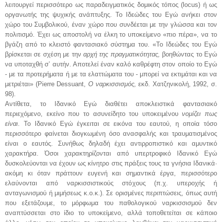
λειτουργεί περισσότερο ως παραδειγματικός δομικός τόπος (locus) ή ως
οργανωτής της ψυχικής ανάπτυξης. Το Ιδεώδες του Εγώ ανήκει στον
χώρο του Συμβολικού, έναν χώρο που συνδέεται με την γλώσσα και τον
πολιτισμό. Έχει ως αποστολή να έλκη το υποκείμενο «πιο πέρα», να το
βγάζη από το κλειστό φαντασιακό σύστημα του. «Το Ιδεώδες του Εγώ
βρίσκεται σε σχέση με την
αρχή της πραγματικότητας,
βοηθώντας το Εγώ
να υποταχθή σ’ αυτήν. Αποτελεί έναν καλό καθρέφτη στον οποίο το Εγώ
- με τα προτερήματα ή με τα ελαττώματα του - μπορεί να εκτιμάται και να
μετριέται» (Pierre Dessuant,
Ο ναρκισσισμός,
εκδ. Χατζηνικολή, 1992, σ.
98).
Αντίθετα, το Ιδανικό Εγώ διαθέτει αποκλειστικά φαντασιακό
περιεχόμενο, εκείνο που το ασυνείδητο του υποκειμένου
νομίζει πως
είναι
. Το Ιδανικό Εγώ έγκειται σε εικόνα του εαυτού, η οποία τόσο
περισσότερο φαίνεται διογκωμένη όσο ανασφαλής και τραυματισμένος
είναι ο εαυτός. Συνήθως δηλαδή έχει αντιρροπιστικό και αμυντικό
χαρακτήρα. Όσοι χαρακτηρίζονται από υπερτροφικό Ιδανικό Εγώ
δυσκολεύονται να έχουν ως κίνητρο στις πράξεις τους τα γνήσια Ιδανικά·
ακόμη κι όταν πράττουν ευγενή και σημαντικά έργα, περισσότερο
ελαύνονται από ναρκισσιστικούς στόχους (π.χ. υπεροχής ή
ανταγωνισμού ή μιμήσεως κ.ο.κ.). Σε ορισμένες περιπτώσεις, όπως αυτή
που εξετάζουμε, το μόρφωμα του παθολογικού ναρκισσισμού δεν
αναπτύσσεται στο ίδιο το υποκείμενο, αλλά τοποθετείται σε κάποιο