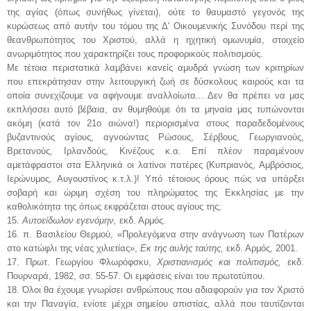
της αγίας (όπως συνήθως γίνεται), ούτε το θαυμαστό γεγονός της
κυρώσεως από αυτήν του τόμου της Δ' Οικουμενικής Συνόδου περί της
θεανθρωπότητος του Χριστού, αλλά η ηχητική ομωνυμία, στοιχείο
ανωριμότητος που χαρακτηρίζει τους προφορικούς πολιτισμούς.
Με τέτοια περιστατικά λαμβάνει κανείς αμυδρά γνώση των κριτηρίων
που επεκράτησαν στην λειτουργική ζωή σε δύσκολους καιρούς και τα
οποία συνεχίζουμε να αφήνουμε αναλλοίωτα... Δεν θα πρέπει να μας
εκπλήσσει αυτό βέβαια, αν θυμηθούμε ότι τα μηναία μας τυπώνονται
ακόμη (κατά τον 21ο αιώνα!) περιορισμένα στους παραδεδομένους
βυζαντινούς αγίους, αγνοώντας Ρώσους, Σέρβους, Γεωργιανούς,
Βρετανούς, Ιρλανδούς, Κινέζους κ.α. Επί πλέον παραμένουν
αμετάφραστοι στα Ελληνικά οι λατίνοι πατέρες (Κυπριανός, Αμβρόσιος,
Ιερώνυμος, Αυγουστίνος κ.τ.λ.)! Υπό τέτοιους όρους πώς να υπάρξει
σοβαρή και ώριμη σχέση του πληρώματος της Εκκλησίας με την
καθολικότητα της όπως εκφράζεται στους αγίους της;
15.
Αυτοείδωλον εγενόμην,
εκδ. Αρμός.
16. π. Βασιλείου Θερμού, «Προλεγόμενα στην ανάγνωση των Πατέρων
στο κατώφλι της νέας χιλιετίας»,
Εκ της αυλής ταύτης,
εκδ. Αρμός, 2001.
17. Πρωτ. Γεωργίου Φλωρόφσκυ,
Χριστιανισμός και πολιτισμός,
εκδ.
Πουρναρά, 1982, σσ. 55-57. Οι εμφάσεις είναι του πρωτοτύπου.
18. Όλοι θα έχουμε γνωρίσει ανθρώπους που αδιαφορούν για τον Χριστό
και την Παναγία, ενίοτε μέχρι σημείου απιστίας, αλλά που ταυτίζονται