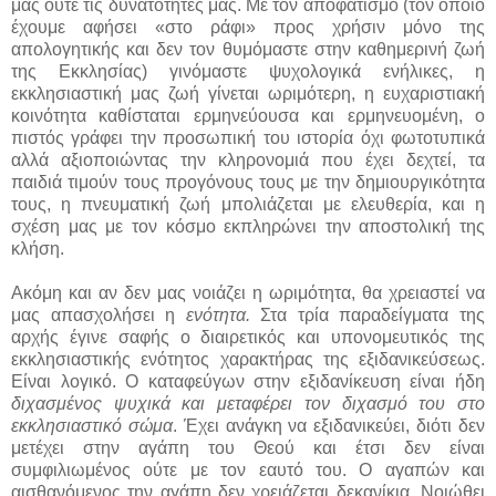
μας ούτε τις δυνατότητες μας. Με τον αποφατισμό (τον οποίο
έχουμε αφήσει «στο ράφι» προς χρήσιν μόνο της
απολογητικής και δεν τον θυμόμαστε στην καθημερινή ζωή
της Εκκλησίας) γινόμαστε ψυχολογικά ενήλικες, η
εκκλησιαστική μας ζωή γίνεται ωριμότερη, η ευχαριστιακή
κοινότητα καθίσταται ερμηνεύουσα και ερμηνευομένη, ο
πιστός γράφει την προσωπική του ιστορία όχι φωτοτυπικά
αλλά αξιοποιώντας την κληρονομιά που έχει δεχτεί, τα
παιδιά τιμούν τους προγόνους τους με την δημιουργικότητα
τους, η πνευματική ζωή μπολιάζεται με ελευθερία, και η
σχέση μας με τον κόσμο εκπληρώνει την αποστολική της
κλήση.
Ακόμη και αν δεν μας νοιάζει η ωριμότητα, θα χρειαστεί να
μας απασχολήσει η
ενότητα.
Στα τρία παραδείγματα της
αρχής έγινε σαφής ο διαιρετικός και υπονομευτικός της
εκκλησιαστικής ενότητος χαρακτήρας της εξιδανικεύσεως.
Είναι λογικό. Ο καταφεύγων στην εξιδανίκευση είναι ήδη
διχασμένος ψυχικά και μεταφέρει τον διχασμό του στο
εκκλησιαστικό σώμα
. Έχει ανάγκη να εξιδανικεύει, διότι δεν
μετέχει στην αγάπη του Θεού και έτσι δεν είναι
συμφιλιωμένος ούτε με τον εαυτό του. Ο αγαπών και
αισθανόμενος την αγάπη δεν χρειάζεται δεκανίκια. Νοιώθει