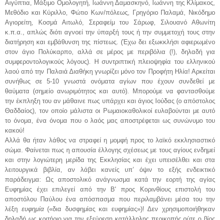
Αιγύπτια, Μάξιμο Ομολογητή, Ιωάννη Δαμασκηνό, Ιωάννη της Κλίμακος,
Μεθόδιο και Κύριλλο, Φώτιο Κων/πόλεως, Γρηγόριο Παλαμά, Νικόδημο
Αγιορείτη, Κοσμά Αιτωλό, Σεραφείμ του Σάρωφ, Σιλουανό Αθωνίτη
κ.π.α., απλώς διότι αγνοεί την ύπαρξή τους ή την συμμετοχή τους στην
διατήρηση και εμβάθυνση της πίστεως. (Έχω δει εξωκκλήσι αφιερωμένο
στον άγιο Πολύκαρπο, αλλά σε μέρος με περιβόλια (!), δηλαδή για
συμφεροντολογικούς λόγους). Η συντριπτική πλειοψηφία του ελληνικού
λαού από την Παλαιά Διαθήκη γνωρίζει μόνο τον Προφήτη Ηλία! Αρκείται
συνήθως σε 5-10 γνωστά ονόματα αγίων που έχουν συνδεθεί με
θαύματα (σημείο ανωριμότητος και αυτό). Μπορούμε να φαντασθούμε
την έκπληξη του αν μάθαινε πως υπάρχει και άγιος Ιούδας (ο απόστολος
Θαδδαίος), τον οποίο μάλιστα οι Ρωμαιοκαθολικοί ευλαβούνται με αυτό
το όνομα, ένα όνομα που ο λαός μας αποστρέφεται ως συνώνυμο του
κακού!
Αλλά θα ήταν λάθος να στραφεί η μομφή προς το λαϊκό εκκλησιαστικό
σώμα. Φαίνεται πως η απουσία έλλογης σχέσεως με τους αγίους ενδημεί
και στην λογιώτερη μερίδα της Εκκλησίας και έχει υπεισέλθει και στα
λειτουργικά βιβλία, αν λάβει κανείς υπ’ όψιν το εξής ενδεικτικό
παράδειγμα: Ως αποστολικό ανάγνωσμα κατά την εορτή της αγίας
Ευφημίας έχει επιλεγεί από την Β' προς Κορινθίους επιστολή του
αποστόλου Παύλου ένα απόσπασμα που περιλαμβάνει μέσα του την
λέξη
ευφημία
(«δια δυσφημίας και ευφημίας»)! Δεν χρησιμοποιήθηκαν
δηλαδή ως κριτήριο για την εξεύρεση κατάλληλης περικοπής ούτε ο βίος