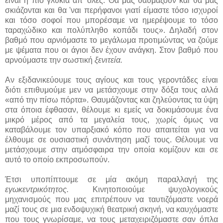
είναι η πιο γλυκιά απ’ όλες. Θα μας θαυμάζουν και θα μας
σκιάζονται και θα 'ναι περήφανοι γιατί είμαστε τόσο ισχυροί
και τόσο σοφοί που μπορέσαμε να ημερέψουμε το τόσο
ταραχώδικο και πολύπληθο κοπάδι τους». Δηλαδή στον
βαθμό που αρνιόμαστε το μεγάλωμα προτιμώντας να ζούμε
με ψέματα που οι άγιοι δεν έχουν ανάγκη. Στον βαθμό που
αρνούμαστε την σωστική
ξενιτεία.
Αν εξιδανικεύουμε τους αγίους και τους γεροντάδες είναι
διότι επιθυμούμε μεν να μετάσχουμε στην δόξα τους αλλά
«από την πίσω πόρτα». Θαυμάζοντας και ζηλεύοντας τα ύψη
στα όποια έφθασαν, θέλουμε κι εμείς να δοκιμάσουμε ένα
μικρό μέρος από τα μεγαλεία τους, χωρίς όμως να
καταβάλουμε τον υπαρξιακό κόπο που απαιτείται για να
έλθουμε σε ουσιαστική συνάντηση μαζί τους. Θέλουμε να
μετάσχουμε στην ατμόσφαιρα την οποία κομίζουν και σε
αυτό το οποίο εκπροσωπούν.
Έτσι υποπίπτουμε σε μία ακόμη παραλλαγή της
εγωκεντρικότητος.
Κινητοποιούμε ψυχολογικούς
μηχανισμούς που μας επιτρέπουν να ταυτιζόμαστε νοερά
μαζί τους σε μια ενδοψυχική θεατρική σκηνή, να καυχόμαστε
που τους γνωρίσαμε, να τους μεταχειριζόμαστε σαν όπλα