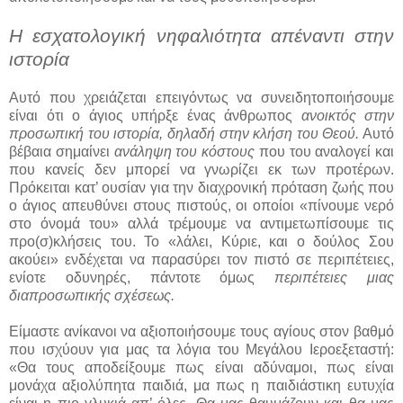
Η εσχατολογική νηφαλιότητα απέναντι στην
ιστορία
Αυτό που χρειάζεται επειγόντως να συνειδητοποιήσουμε
είναι ότι ο άγιος υπήρξε ένας άνθρωπος
ανοικτός στην
προσωπική του ιστορία, δηλαδή στην κλήση του Θεού.
Αυτό
βέβαια σημαίνει
ανάληψη του κόστους
που του αναλογεί και
που κανείς δεν μπορεί να γνωρίζει εκ των προτέρων.
Πρόκειται κατ’ ουσίαν για την διαχρονική πρόταση ζωής που
ο άγιος απευθύνει στους πιστούς, οι οποίοι «πίνουμε νερό
στο όνομά του» αλλά τρέμουμε να αντιμετωπίσουμε τις
προ(σ)κλήσεις του. Το «λάλει, Κύριε, και ο δούλος Σου
ακούει» ενδέχεται να παρασύρει τον πιστό σε περιπέτειες,
ενίοτε οδυνηρές, πάντοτε όμως
περιπέτειες μιας
διαπροσωπικής σχέσεως.
Είμαστε ανίκανοι να αξιοποιήσουμε τους αγίους στον βαθμό
που ισχύουν για μας τα λόγια του Μεγάλου Ιεροεξεταστή:
«Θα τους αποδείξουμε πως είναι αδύναμοι, πως είναι
μονάχα αξιολύπητα παιδιά, μα πως η παιδιάστικη ευτυχία