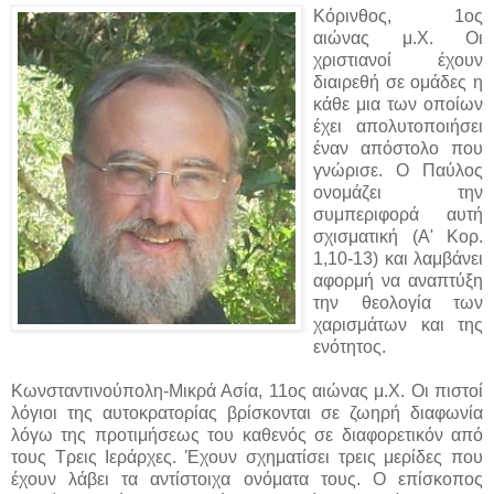
Κόρινθος, 1ος
αιώνας μ.Χ. Οι
χριστιανοί έχουν
διαιρεθή σε ομάδες η
κάθε μια των οποίων
έχει απολυτοποιήσει
έναν απόστολο που
γνώρισε. Ο Παύλος
ονομάζει την
συμπεριφορά αυτή
σχισματική (Α' Κορ.
1,10-13) και λαμβάνει
αφορμή να αναπτύξη
την θεολογία των
χαρισμάτων και της
ενότητος.
Κωνσταντινούπολη-Μικρά Ασία, 11ος αιώνας μ.Χ. Οι πιστοί
λόγιοι της αυτοκρατορίας βρίσκονται σε ζωηρή διαφωνία
λόγω της προτιμήσεως του καθενός σε διαφορετικόν από
τους Τρεις Ιεράρχες. Έχουν σχηματίσει τρεις μερίδες που
έχουν λάβει τα αντίστοιχα ονόματα τους. Ο επίσκοπος