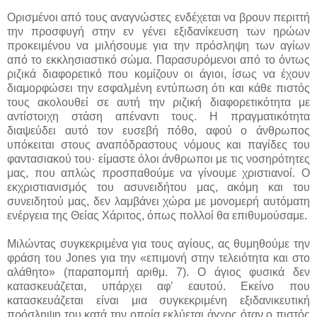
Ορισμένοι από τους αναγνώστες ενδέχεται να βρουν περιττή
την προσφυγή στην εν γένει εξιδανίκευση των ηρώων
προκειμένου να μιλήσουμε για την πρόσληψη των αγίων
από το εκκλησιαστικό σώμα. Παρασυρόμενοι από το όντως
ριζικά διαφορετικό που κομίζουν οι άγιοι, ίσως να έχουν
διαμορφώσει την εσφαλμένη εντύπωση ότι και κάθε πιστός
τους ακολουθεί σε αυτή την ριζική διαφορετικότητα με
αντίστοιχη στάση απέναντι τους. Η πραγματικότητα
διαψεύδει αυτό τον ευσεβή πόθο, αφού ο άνθρωπος
υπόκειται στους αναπόδραστους νόμους και παγίδες του
φαντασιακού του· είμαστε όλοι άνθρωποι με τις νοσηρότητες
μας, που απλώς προσπαθούμε να γίνουμε χριστιανοί. Ο
εκχριστιανισμός του ασυνειδήτου μας, ακόμη και του
συνειδητού μας, δεν λαμβάνει χώρα με μονομερή αυτόματη
ενέργεια της Θείας Χάριτος, όπως πολλοί θα επιθυμούσαμε.
Μιλώντας συγκεκριμένα για τους αγίους, ας θυμηθούμε την
φράση του Jones για την «επιμονή στην τελειότητα και στο
αλάθητο» (παραπομπή αριθμ. 7). Ο άγιος φυσικά δεν
κατασκευάζεται, υπάρχει αφ’ εαυτού. Εκείνο που
κατασκευάζεται είναι μια συγκεκριμένη εξιδανικευτική
πρόσληψη του κατά την οποία εκλύεται άγχος όταν ο πιστός