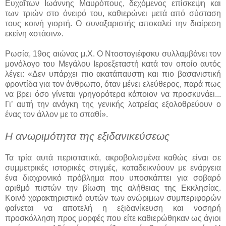
Ευχαΐτων Ιωάννης Μαυρόπους, δεχόμενος επίσκεψη και
των τριών στο όνειρό του, καθιερώνει μετά από σύσταση
τους κοινή γιορτή. Ο συναξαριστής αποκαλεί την διαίρεση
εκείνη «στάσιν».
Ρωσία, 19ος αιώνας μ.Χ. Ο Ντοστογιέφσκυ συλλαμβάνει τον
μονόλογο του Μεγάλου Ιεροεξεταστή κατά τον οποίο αυτός
λέγει: «Δεν υπάρχει πιο ακατάπαυστη και πιο βασανιστική
φροντίδα για τον άνθρωπο, όταν μένει ελεύθερος, παρά πως
να βρει όσο γίνεται γρηγορότερα κάποιον να προσκυνάει...
Γι’ αυτή την ανάγκη της γενικής λατρείας εξολοθρεύουν ο
ένας τον άλλον με το σπαθί».
Η ανωριμότητα της εξιδανικεύσεως
Τα τρία αυτά περιστατικά, ακροβολισμένα καθώς είναι σε
συμμετρικές ιστορικές στιγμές, καταδεικνύουν με ενάργεια
ένα διαχρονικό πρόβλημα που υποσκάπτει για σοβαρό
αριθμό πιστών την βίωση της αλήθειας της Εκκλησίας.
Κοινό χαρακτηριστικό αυτών των ανώριμων συμπεριφορών
φαίνεται να αποτελή η εξιδανίκευση και νοσηρή
προσκόλληση προς μορφές που είτε καθιερώθηκαν ως άγιοι