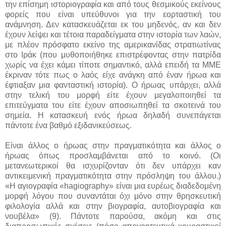
την επίσημη ιστοριογραφία και από τους θεσμικούς εκείνους
φορείς που είναι υπεύθυνοι για την εορταστική του
ανάμνηση. Δεν κατασκευάζεται εκ του μηδενός, αν και δεν
έχουν λείψει και τέτοια παραδείγματα στην ιστορία των λαών,
με πλέον πρόσφατο εκείνο της αμερικανίδας στρατιωτίνας
στο Ιράκ (που μυθοποιήθηκε επιστρέφοντας στην πατρίδα
χωρίς να έχει κάμει τίποτε σημαντικό, αλλά επειδή τα ΜΜΕ
έκριναν τότε πως ο λαός είχε ανάγκη από έναν ήρωα και
έφτιαξαν μια φανταστική ιστορία). Ο ήρωας υπάρχει, αλλά
στην τελική του μορφή είτε έχουν μεγαλοποιηθεί τα
επιτεύγματα του είτε έχουν αποσιωπηθεί τα σκοτεινά του
σημεία. Η κατασκευή ενός ήρωα δηλαδή συνεπάγεται
πάντοτε ένα βαθμό εξιδανικεύσεως.
Είναι άλλος ο ήρωας στην πραγματικότητα και άλλος ο
ήρωας όπως προσλαμβάνεται από το κοινό. (Οι
μετανεωτερικοί θα ισχυρίζονταν ότι δεν υπάρχει καν
αντικειμενική πραγματικότητα στην πρόσληψη του άλλου.)
«Η αγιογραφία «hagiography» είναι μια ευρέως διαδεδομένη
μορφή λόγου που συναντάται όχι μόνο στην θρησκευτική
φιλολογία αλλά και στην βιογραφία, αυτοβιογραφία και
νουβέλα» (9). Πάντοτε παρούσα, ακόμη και στις