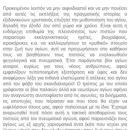
Προκειμένου λοιπόν να μην αιφνιδιαστεί και να μην πονέσει
από αυτές τις εκπλήξεις της πραγματικής ιστορίας ο
εξιδανικεύων χριστιανός επιζητεί την μυθοποίηση του αγίου,
δηλαδή την
έξοδό του από χώρο και χρόνο.
Είναι αυτή η
ενδόμυχη επιθυμία της πλειονότητος των πιστών που
παρασύρει εκκλησιαστικούς ηγέτες, βιογράφους,
ιεροκήρυκες κ.α. να καλλιεργήσουν το «μυθικό» στοιχείο
στην ζωή των αγίων, αντί να προχωρήσουν στο καθήκον
τους να βοηθήσουν τους πιστούς να ενηλικιωθούν
ψυχολογικά και πνευματικά. Έτσι παράγονται βίοι αγίων
ανιαροί, κυρίως για τους νέους ανθρώπους, αφού
εμφανίζουν τυποποιημένη εξιστόρηση και ύφος και δεν
αναφέρουν λέξη για πιθανά ελαττώματα ή ατέλειες του αγίου
από τον φόβο του σκανδαλισμού! Ο τρόπος με τον οποίο
γράφονται οι βίοι παλαιών αλλά και νεωτέρων αγίων αφήνει
τον αναγνώστη ανυποψίαστο από τις αγωνίες, τα διλήμματα,
τις αποτυχίες που πέρασαν και που τόσο θα είχαν να
ωφελήσουν όλους μας, αφού παλεύουμε με τα ίδια. Έχουμε
αναρωτηθεί ποτέ πόσο αυτή η τακτική αποθαρρύνει τους
πιστούς από τον πνευματικό αγώνα, αφού παρουσιάζει τους
αγίους ως εξ αρχής χαρισματικά όντα (κάτι που ισχύει για