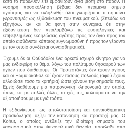
κατά το παρελθόν είτε εμφανίζουν αγία βιοτή στο παρόν. Η
νοσηρή προσκόλληση βέβαια δεν περιμένει σημεία
αγιότητος για να εκδηλωθή· όλοι γνωρίζουμε τι σημαίνει
γεροντισμός
ως εξιδανίκευση του πνευματικού. (Σπεύδω να
εξηγήσω, αν και θα φανή στην συνέχεια, ότι στην
εξιδανίκευση δεν περιλαμβάνω τις φυσιολογικές και
επιβεβλημένες εκδηλώσεις αγάπης προς τον άγιο προς τον
οποίο αισθάνεται κάποιος ευγνωμοσύνη ή προς τον γέροντα
με τον οποίο συνδέεται συναισθηματικά).
Έχουμε δε οι Ορθόδοξοι ένα αρκετά ισχυρό κίνητρο για να
μας ενδιαφέρη το θέμα, λόγω του πολύτιμου θησαυρού των
αγίων που διαθέτουμε. Οι Προτεστάντες δεν έχουν αγίους
και οι Ρωμαιοκαθολικοί έχουν τόσους πολλούς (αφού έχουν
αλλοιώσει τόσο τα κριτήρια) ώστε χάνουν την σημασία τους.
Εμείς διαθέτουμε μία πατρογονική κληρονομιά την οποία,
όπως και με πολλές άλλες πτυχές της, καλούμαστε να την
αξιοποιήσουμε με υγιά τρόπο.
Η εξιδανίκευση, ως απολυτοποίηση και συναισθηματική
προσκόλληση, αξίζει την κατανόηση και προσοχή μας. Ο
Kohut, ο οποίος ανέδειξε την ιδιαίτερη σημασία του
ναρκισσισμού στην ψυχαναλυτική θεωρία, παρέλαβε από