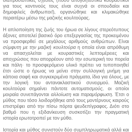
διαπροσωπικές σχέσεις (πόσο απογοητευτικά κουραστικοί
για τους κοντινούς τους είναι συχνά οι σπουδαίοι και
δημοφιλείς άνθρωποι!), οργανώθηκε και κλιμακώθηκε
περαιτέρω μέσω της μαζικής κουλτούρας.
Η απλοποίηση της ζωής του ήρωα σε λίγους στερεότυπους
άξονες αποτελεί βασικό όρο επεξεργασίας της προκειμένου
να προσφερθεί σε μεγάλους αριθμούς ανθρώπων. Είναι
σύμφυτη με την μαζική κουλτούρα
η οποία είναι απρόθυμη
να απασχολείται με κουραστικές λεπτομέρειες και
αποχρώσεις που απορρέουν από την εσωτερική του πορεία
και πάλη· το προσφερόμενο υλικό πρέπει να τυποποιηθεί
έτσι ώστε ο ήρωας να μείνει στην συλλογική μνήμη για
κάποια σαφή και συγκεκριμένα πράγματα, ίδια για όλους, με
την λογική του αντανακλαστικού συνειρμού. Μαζική
κουλτούρα σημαίνει πάντοτε
αυτοματισμούς,
οι οποίοι
μοιραία συνεπάγονται
αλλοίωση
και
παραμόρφωση.
Έτσι ο
μύθος που τόσο λοιδορήθηκε από τους μοντέρνους καιρούς
επιστρέφει από την πίσω πόρτα ψευδεπίγραφος. Διότι στο
βαθμό που η εξιδανίκευση συσκοτίζει την πραγματική
ιστορία ερωτοτροπεί με τον μύθο.
Ιστορία και μύθος συνιστούν δύο συμπληρωματικά αλλά και