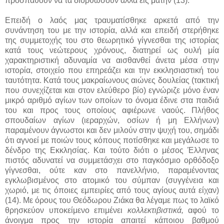
προσπαθούν να τα διορθώσουν αλλά εις μάτην (13).
Επειδή ο λαός μας τραυματίσθηκε αρκετά από την
συνάντηση του με την ιστορία, αλλά και επειδή στερήθηκε
της συμμετοχής του στο θεωρητικό γίγνεσθαι της ιστορίας
κατά τους νεώτερους χρόνους, διατηρεί ως ουλή μία
χαρακτηριστική αδυναμία να αισθανθεί άνετα μέσα στην
ιστορία, στοιχείο που επηρεάζει και την εκκλησιαστική του
ταυτότητα. Κατά τους μακραίωνους αιώνες δουλείας (τακτική
που συνεχίζεται και στον ελεύθερο βίο) εγνώριζε μόνο έναν
μικρό αριθμό αγίων των οποίων το όνομα έδινε στα παιδιά
του και προς τους οποίους αφιέρωνε ναούς. Πλήθος
σπουδαίων αγίων (ιεραρχών, οσίων ή μη Ελλήνων)
παραμένουν άγνωστοι και δεν μιλούν στην ψυχή του, σημάδι
ότι αγνοεί με ποιών τους κόπους ποτίσθηκε και μεγάλωσε το
δένδρο της Εκκλησίας. Και τούτο διότι ο μέσος Έλληνας
πιστός αδυνατεί να συμμετάσχει στο παγκόσμιο ορθόδοξο
γίγνεσθαι, ούτε καν στο πανελλήνιο, παραμένοντας
εγκλωβισμένος στο ατομικό του σύμπαν (συγγένεια και
χωριό, με τις όποιες εμπειρίες από τους αγίους αυτά είχαν)
(14). Με όρους του Θεόδωρου Ζιάκα θα λέγαμε πως το λαϊκό
θρησκεύον υποκείμενο επιμένει
κολλεκτιβιστικά,
αφού το
άνοιγμα προς την ιστορία απαιτεί κάποιου βαθμού