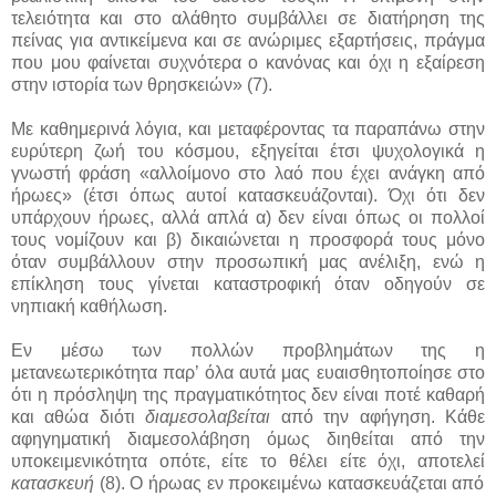
τελειότητα και στο αλάθητο συμβάλλει σε διατήρηση της
πείνας για αντικείμενα και σε ανώριμες εξαρτήσεις, πράγμα
που μου φαίνεται συχνότερα ο κανόνας και όχι η εξαίρεση
στην ιστορία των θρησκειών» (7).
Με καθημερινά λόγια, και μεταφέροντας τα παραπάνω στην
ευρύτερη ζωή του κόσμου, εξηγείται έτσι ψυχολογικά η
γνωστή φράση «αλλοίμονο στο λαό που έχει ανάγκη από
ήρωες» (έτσι όπως αυτοί κατασκευάζονται). Όχι ότι δεν
υπάρχουν ήρωες, αλλά απλά α) δεν είναι όπως οι πολλοί
τους νομίζουν και β) δικαιώνεται η προσφορά τους μόνο
όταν συμβάλλουν στην προσωπική μας ανέλιξη, ενώ η
επίκληση τους γίνεται καταστροφική όταν οδηγούν σε
νηπιακή καθήλωση.
Εν μέσω των πολλών προβλημάτων της η
μετανεωτερικότητα παρ’ όλα αυτά μας ευαισθητοποίησε στο
ότι η πρόσληψη της πραγματικότητος δεν είναι ποτέ καθαρή
και αθώα διότι
διαμεσολαβείται
από την αφήγηση. Κάθε
αφηγηματική διαμεσολάβηση όμως διηθείται από την
υποκειμενικότητα οπότε, είτε το θέλει είτε όχι, αποτελεί
κατασκευή
(8). Ο ήρωας εν προκειμένω κατασκευάζεται από