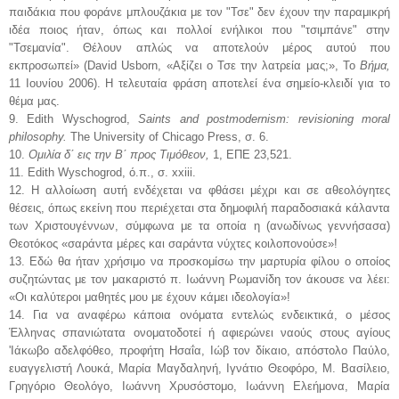
παιδάκια που φοράνε μπλουζάκια με τον "Τσε" δεν έχουν την παραμικρή
ιδέα ποιος ήταν, όπως και πολλοί ενήλικοι που "τσιμπάνε" στην
"Τσεμανία". Θέλουν απλώς να αποτελούν μέρος αυτού που
εκπροσωπεί» (David Usborn, «Αξίζει ο Τσε την λατρεία μας;», Το
Βήμα,
11 Ιουνίου 2006). Η τελευταία φράση αποτελεί ένα σημείο-κλειδί για το
θέμα μας.
9. Edith Wyschogrod,
Saints and postmodernism: revisioning moral
philosophy.
The University of Chicago Press, σ. 6.
10.
Ομιλία δ΄ εις την Β΄ προς Τιμόθεον,
1, ΕΠΕ 23,521.
11. Edith Wyschogrod, ό.π., σ. xxiii.
12. Η αλλοίωση αυτή ενδέχεται να φθάσει μέχρι και σε αθεολόγητες
θέσεις, όπως εκείνη που περιέχεται στα δημοφιλή παραδοσιακά κάλαντα
των Χριστουγέννων, σύμφωνα με τα οποία η (ανωδίνως γεννήσασα)
Θεοτόκος «σαράντα μέρες και σαράντα νύχτες κοιλοπονούσε»!
13. Εδώ θα ήταν χρήσιμο να προσκομίσω την μαρτυρία φίλου ο οποίος
συζητώντας με τον μακαριστό π. Ιωάννη Ρωμανίδη τον άκουσε να λέει:
«Οι καλύτεροι μαθητές μου με έχουν κάμει ιδεολογία»!
14. Για να αναφέρω κάποια ονόματα εντελώς ενδεικτικά, ο μέσος
Έλληνας σπανιώτατα ονοματοδοτεί ή αφιερώνει ναούς στους αγίους
'Ιάκωβο αδελφόθεο, προφήτη Ησαΐα, Ιώβ τον δίκαιο, απόστολο Παύλο,
ευαγγελιστή Λουκά, Μαρία Μαγδαληνή, Ιγνάτιο Θεοφόρο, Μ. Βασίλειο,
Γρηγόριο Θεολόγο, Ιωάννη Χρυσόστομο, Ιωάννη Ελεήμονα, Μαρία