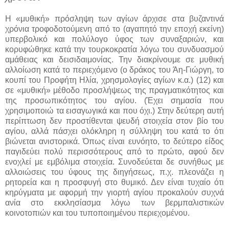
Η «μυθική» πρόσληψη των αγίων άρχισε στα βυζαντινά
χρόνια τροφοδοτούμενη από το (αγαπητό την εποχή εκείνη)
υπερβολικό και πολύλογο ύφος των συναξαριών, και
κορυφώθηκε κατά την τουρκοκρατία λόγω του συνδυασμού
αμάθειας και δεισιδαιμονίας. Την διακρίνουμε σε μυθική
αλλοίωση κατά το περιεχόμενο (ο δράκος του Άη-Γιώργη, το
κουπί του Προφήτη Ηλία, χρησμολογίες αγίων κ.α.) (12) και
σε «μυθική» μέθοδο προσλήψεως της πραγματικότητος και
της προσωπικότητος του αγίου. (Έχει σημασία που
χρησιμοποιώ τα εισαγωγικά και που όχι.) Στην δεύτερη αυτή
περίπτωση δεν προστίθενται ψευδή στοιχεία στον βίο του
αγίου, αλλά πάσχει ολόκληρη η σύλληψη του κατά το ότι
βιώνεται ανιστορικά. Όπως είναι ευνόητο, το δεύτερο είδος
παγιδεύει πολύ περισσότερους από το πρώτο, αφού δεν
ενοχλεί με εμβόλιμα στοιχεία. Συνοδεύεται δε συνήθως με
αλλοιώσεις του ύφους της διηγήσεως, π.χ. πλεονάζει η
ρητορεία και η προσφυγή στο θυμικό. Δεν είναι τυχαίο ότι
κηρύγματα με αφορμή την γιορτή αγίου προκαλούν συχνά
ανία στο εκκλησίασμα λόγω των βερμπαλιστικών
κοινοτοπιών και του τυποποιημένου περιεχομένου.