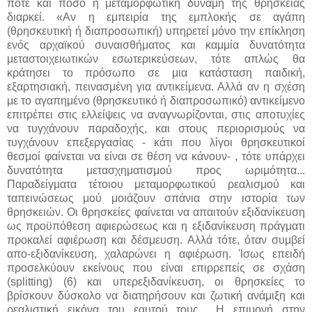
πότε και πόσο η μεταμορφωτική δύναμη της θρησκείας
διαρκεί. «Αν η εμπειρία της εμπλοκής σε αγάπη
(θρησκευτική ή διαπροσωπική) υπηρετεί μόνο την επίκληση
ενός αρχαϊκού συναισθήματος και καμμία δυνατότητα
μεταστοιχειωτικών εσωτερικεύσεων, τότε απλώς θα
κράτησει το πρόσωπο σε μια κατάσταση παιδική,
εξαρτησιακή, πεινασμένη για αντικείμενα. Αλλά αν η σχέση
με το αγαπημένο (θρησκευτικό ή διαπροσωπικό) αντικείμενο
επιτρέπει στις ελλείψεις να αναγνωρίζονται, στις αποτυχίες
να τυγχάνουν παραδοχής, και στους περιορισμούς να
τυγχάνουν επεξεργασίας - κάτι που λίγοι θρησκευτικοί
θεσμοί φαίνεται να είναι σε θέση να κάνουν- , τότε υπάρχει
δυνατότητα μετασχηματισμού προς ωριμότητα...
Παραδείγματα τέτοιου μεταμορφωτικού ρεαλισμού και
ταπεινώσεως μού μοιάζουν σπάνια στην ιστορία των
θρησκειών. Οι θρησκείες φαίνεται να απαιτούν εξιδανίκευση
ως προϋπόθεση αφιερώσεως και η εξιδανίκευση πράγματι
προκαλεί αφιέρωση και δέσμευση. Αλλά τότε, όταν συμβεί
απο-εξιδανίκευση, χαλαρώνει η αφιέρωση. Ίσως επειδή
προσελκύουν εκείνους που είναι επιρρεπείς σε σχάση
(splitting) (6) και υπερεξιδανίκευση, οι θρησκείες το
βρίσκουν δύσκολο να διατηρήσουν και ζωτική ανάμιξη και
ρεαλιστική εικόνα του εαυτού τους... Η επιμονή στην