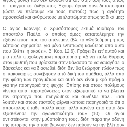
λίγους μόνο) που δεν κλυδωνίστηκαν στην ζωή τους όπως
οι πραγματικοί άνθρωποι; Έχουμε άραγε συνειδητοποιήσει
(ώστε να πείσουμε και τους πιστούς) πως η αγιότητα
προσκαλεί και ανθρώπους με ελαττώματα όπως τα δικά μας;
Ο άγιος Ιωάννης ο Χρυσόστομος εκτιμά ιδιαίτερα τον
απόστολο Παύλο, ο οποίος όμως καταπολέμησε την
εξιδανίκευση που του απένεμαν. (Βλ. το «Φοβούμαι μήπως
κάποιος σχηματίσει για μένα εντύπωση καλύτερη από αυτό
που βλέπει ή ακούει», Β' Κορ. 12,6). Γράφει δε επ’ αυτού και
μία πολύ ψυχολογημένη παρατήρηση: «Δίνει πολύ θάρρος
στον μαθητή που βρίσκεται στην θάλασσα το να ναυαγήσει ο
δάσκαλος και να διασωθεί, διότι δεν θα θεώρηση πλέον πως
οι κακοκαιρίες συνέβησαν από δική του αμάθεια, αλλά από
την φύση των πραγμάτων και αυτό δεν είναι μικρό πράγμα
για την παρηγοριά της ψυχής. Επίσης και στους πολέμους
γίνεται αιτία παροτρύνσεως στον αξιωματικό το να βλέπει
τον στρατηγό που πληγώθηκε και συνήλθε πάλι. Έτσι
λοιπόν και στους πιστούς φέρνει κάποια παρηγοριά το ότι ο
απόστολος έπαθε πολλά κακά, αλλά κανένα από αυτά δεν
εξασθένησε την αγωνιστικότητα του» (10). Οι άγιοι
αντιστέκονται στην μυθοποίηση τους, διότι παρά την οδύνη
της ιστορίας την οποία βιώνουν δεν παύουν να την βλέπουν