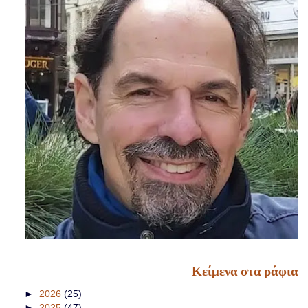
Κείμενα στα ράφια
►
2026
(25)
►
2025
(47)