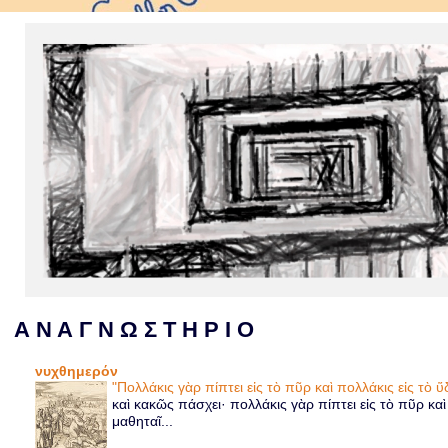
Α Ν Α Γ Ν Ω Σ Τ Η Ρ Ι Ο
νυχθημερόν
"Πολλάκις γὰρ πίπτει εἰς τὸ πῦρ καὶ πολλάκις εἰς τὸ
καὶ κακῶς πάσχει· πολλάκις γὰρ πίπτει εἰς τὸ πῦρ κα
μαθηταῖ...