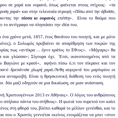
ρου σε χαρά και ουρανό, όπως φαίνεται στους στίχους: «
τα
ρυση χαρά
» και στην τελευταία στροφή «
Πίσω από την άβυσσο,
άφοντας την
πίσσα κι ουρανός
επέστη
». Είναι το θαύμα που
ι το αντίγραφο να πλησιάσει την ιδέα του.
 ένα χρόνο μετά, 1857, έτος θανάτου του ποιητή, και με μότο
ένες), ο Σολωμός προβαίνει σε απαρίθμηση των πικρών της
ορίας πως «
αντίκρα … έγινε κράτος το Έθνος
». «Μήγαρις» θα
ία και γλώσσα»; Σίγουρα όχι. Έτσι, ικανοποιημένος από τα
υ Βαγιώνε με κρασί», αφήνει πίσω ό,τι τον πίκρανε και τον
ρανό δρεπάνισα χλωρή χαρά./Άνθη αυγερινά του μαρτυρίου οι
νια ανταμοιβή. Είναι η θρησκευτική διάθεση του ενός ποιητή
 οι δύο μαζί οδηγούν σε μια δικαίωση, σε μιαν ανάσταση.
νή Χριστουγέννων 2013 εν Αθήναις». Ο λόγος του ανθρώπινος
ο σπήλαιο πάντα του στήθους». Η φωτιά του πυρετού τον καίει
ένος στη φθορά του, βλέπει καθαρά το μέλλον γενέσθαι, και το
ρα που ο Χριστός γεννιέται εκείνος ετοιμάζεται να μπει «στον