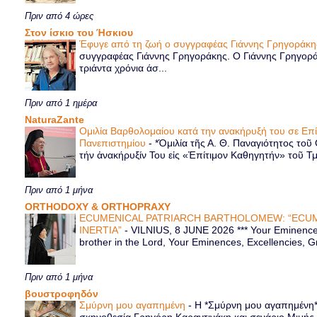
Πριν από 4 ώρες
Στον ίσκιο του Ήσκιου
Έφυγε από τη ζωή ο συγγραφέας Γιάννης Γρηγοράκ
συγγραφέας Γιάννης Γρηγοράκης. Ο Γιάννης Γρηγορά
τριάντα χρόνια άσ...
Πριν από 1 ημέρα
NaturaZante
Ομιλία Βαρθολομαίου κατά την ανακήρυξή του σε Επ
Πανεπιστημίου
-
*Ὁμιλία τῆς Α. Θ. Παναγιότητος τοῦ
τήν ἀνακήρυξίν Του εἰς «Ἐπίτιμον Καθηγητήν» τοῦ Τ
Πριν από 1 μήνα
ORTHODOXY & ORTHOPRAXY
ECUMENICAL PATRIARCH BARTHOLOMEW: “ECUM
INERTIA”
-
VILNIUS, 8 JUNE 2026 *** Your Eminence 
brother in the Lord, Your Eminences, Excellencies, G
Πριν από 1 μήνα
βουστροφηδόν
Σμύρνη μου αγαπημένη
-
Η *Σμύρνη μου αγαπημένη* ε