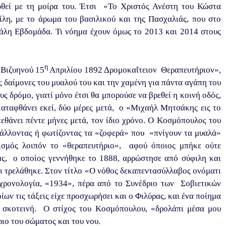
ωθεί με τη μοίρα του. Έτσι «Το Χριστός Ανέστη του Κώστα
λη, με το άρωμα του βασιλικού και της Πασχαλιάς, που στο
άλη Εβδομάδα. Τι νόημα έχουν όμως το 2013 και 2014 στους
η
 Βιζυηνού 15
Απριλίου 1892 Δρομοκαΐτειον Θεραπευτήριον»,
ς δαίμονες του μυαλού του και την χαμένη για πάντα αγάπη του
ς δρόμο, γιατί μόνο έτσι θα μπορούσε να βρεθεί η κοινή οδός,
 καταφθάνει εκεί, δύο μέρες μετά, ο «Μιχαήλ Μητσάκης εις το
θάνει πέντε μήνες μετά, τον ίδιο χρόνο. Ο Κοσμόπουλος του
μβάλλοντας ή φωτίζοντας τα «ζοφερά» που «πνίγουν τα μυαλά»
μισμός λοιπόν το «θεραπευτήριο», αφού όποιος μπήκε ούτε
ας, ο οποίος γεννήθηκε το 1888, αρρώστησε από σύφιλη και
αι τρελάθηκε. Στον τίτλο «Ο νόθος δεκαπεντασύλλαβος ονόματι
 χρονολογία, «1934», πέρα από το Συνέδριο των Σοβιετικών
ων τις τάξεις είχε προσχωρήσει και ο Φιλύρας, και ένα ποίημα
 σκοτεινή. Ο στίχος του Κοσμόπουλου, «δρολάπι μέσα μου
ριο του σώματος και του νου.