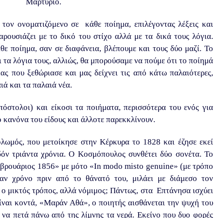
Μαρτύριο.
τον ονοματιζόμενο σε κάθε ποίημα, επιλέγοντας λέξεις και
ρουσιάζει με το δικό του στίχο αλλά με τα δικά τους λόγια.
θε ποίημα, σαν σε διαφάνεια, βλέπουμε και τους δύο μαζί. Το
 τα λόγια τους, αλλιώς, θα μπορούσαμε να πούμε ότι το ποίημά
ας που ξεθώριασε και μας δείχνει τις από κάτω παλαιότερες,
ιά και τα παλαιά νέα.
πόστολοι) και είκοσι τα ποιήματα, περισσότερα του ενός για
ο κανόνα του είδους και άλλοτε παρεκκλίνουν.
λωμός, που μετοίκησε στην Κέρκυρα το 1828 και έζησε εκεί
δόν τριάντα χρόνια. Ο Κοσμόπουλος συνθέτει δύο σονέτα. Το
εβρουάριος 1856» με μότο «
In
modo
misto
genuine
» (με τρόπο
αν χρόνο πριν από το θάνατό του, μιλάει με διάμεσο τον
ι ο μικτός τρόπος, αλλά νόμιμος; Πάντως, στα Επτάνησα ισχύει
είναι κοντά, «Μαράν Αθά», ο ποιητής αισθάνεται την ψυχή του
να πετά πάνω από της λίμνης τα νερά. Εκείνο που δυο φορές