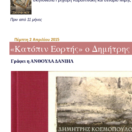
σκηνοθεσία Γρηγόρη Καραντινάκη και σενάριο Μιμής Ντ
Πριν από 11 μήνες
Πέμπτη 2 Απριλίου 2015
«Κατόπιν Εορτής» ο Δημήτρης 
Γράφει η ΑΝΘΟΥΛΑ ΔΑΝΙΗΛ