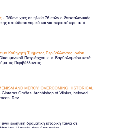
ης
-
Πέθανε χτες σε ηλικία 76 ετών ο Θεσσαλονικιός
κης σπούδασε νομικά και για περισσότερο από
ίτιμο Καθηγητή Τμήματος Περιβάλλοντος Ιονίου
 Οἰκουμενικοῦ Πατριάρχου κ. κ. Βαρθολομαίου κατά
μήματος Περιβάλλοντος...
ENISM AND MERCY: OVERCOMING HISTORICAL
Gintaras Grušas, Archbishop of Vilnius, beloved
races, Rev...
ίναι ελληνική δραματική ιστορική ταινία σε