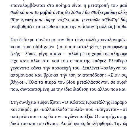
επαναλαμβάνεται στο ποίημα είναι η μετατροπή του μαύ
σωθικά μου τα
μαβιά
όντας θα λύσω / θα στάξει
μαύρη
ολόχ
στην κρυφή μου άκρη/ νύχτες που γεννούσα ασβέστη/ β
αναβαθμίζει τα «σωθικά» και την «πίσσα» ή αλλιώς βοηθάε
Στο δεύτερο σονέτο με τον ίδιο τίτλο αλλά χρονολογημένο
«
con
rime
obbligate
» (με ομοιοκαταληξίες προσυμφωνημ
ζωής – λύπες, ρίγη, πίκρα - αλλά με τη χαρά της πληροφ
είχε κάτι άλλο στο νου του ο ποιητής «πάρεξ Ελευθερ
γεγονότα κάνει την προσευχή του, ξεπλένει «σπλάχνα το
απομόνωσε και βρίσκει την ίση αναταπόδοση: «
Στον ου
βόγγοι
». Όλα τα πικρά του βίου μεταλλάσσονται σε ουρά
που, συνταυτισμένη με την ίδια διάθεση του άλλου που και
Στη συνέχεια εμφανίζεται «Ο Κώστας Κρυστάλλης Παραμο
και πικρός, με «καλλικέλαδα πουλιά» που «καίγονται» «στ
από μέσα και το κρύο τον παγώνει απέξω. Ο ποιητής, αφημ
δικό του και του έθνους. Διπλή φορά, διπλή φθορά. Την ώ