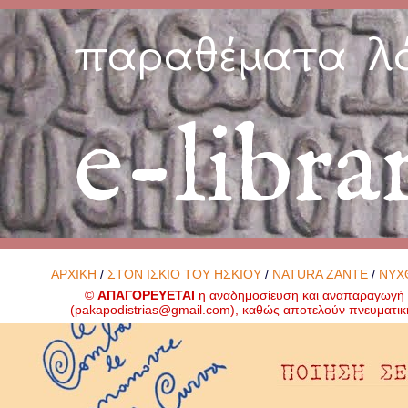
παραθέματα λ
e-libra
ΑΡΧΙΚΗ
/
ΣΤΟΝ ΙΣΚΙΟ ΤΟΥ ΗΣΚΙΟΥ
/
NATURA ZANTE
/
ΝΥΧ
©
ΑΠΑΓΟΡΕΥΕΤΑΙ
η αναδημοσίευση και αναπαραγωγή ο
(
pakapodistrias@gmail.com
), καθώς αποτελούν πνευματικ