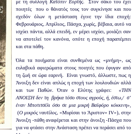
με τη συλλογή
Κατόπιν Εορτής.
Στον σάκο του έχει
ποιητές που ο θάνατός τους τον συγκίνησε και που
σχεδόν όλων η μετάσταση έγινε την ίδια εποχή:
Φεβρουάριος, Απρίλιος, Πάσχα, χωρίς, βέβαια, αυτό να
ισχύει πάντα, αλλά επειδή, εν μέρει ισχύει, μοιάζει σαν
να αποτελεί τον κανόνα, οπότε η εποχή παραπέμπει
και στα πάθη.
Όλα τα ποιήματα είναι συνθεμένα ως «μνήμη», ως
ευλαβικά αφιερώματα στους ποιητές που έφυγαν από
τη ζωή σε ώρα εαρινή. Είναι γνωστό, άλλωστε, πως η
Άνοιξη δεν είναι απλώς η εποχή των λουλουδιών αλλά
και των Παθών. Όταν ο Ελύτης γράφει:
«ΤΗΝ
ΑΝΟΙΞΗ δεν τη βρήκα τόσο στους αγρούς, ή, έστω,/ σ’
έναν Μποτιτσέλι όσο σε μια μικρή Βαϊφόρο κόκκινη»,
(
Ο μικρός ναυτίλος
, «Μυρίσαι το Άριστον»
IV
»), στην
Άνοιξη -πάθη αναφέρεται και στην άνοιξη -Πάσχα που
για να φτάσει στην Ανάσταση πρέπει να περάσει από το