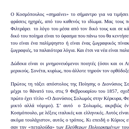
Ο Κοσμόπουλος «σημαίνει» το σήμαντρο για να τιμήσει 
φράσεις ηχηρές, από του καθενός το ιδίωμα. Μας τους πα
Φιλτράρει το λόγο του μέσα από τον δικό τους και σε κά
δικό του ποίημα είναι το ύφασμα που πάνω του θα κεντήσει
του είναι ένα παλίμψηστο ή είναι ένας ζωγραφικός πίνακ
ζωγραφιές, τα παλαιότερα λόγια. Και έτσι να νέα είναι παλα
Δώδεκα είναι οι μνημονευόμενοι ποιητές (όσοι και οι Α
μερικούς. Σονέτα, κυρίως, που άλλοτε τηρούν τον ορθόδοξ
Πρώτος τη τάξει απόστολος της Ποίησης ο Διονύσιος Σο
μέχρι το θάνατό του, στις 9 Φεβρουαρίου του 1857, σχε
πρώτο έχει τίτλο «Ο Διονύσιος Σολωμός στην Κέρκυρα, Φ
μικτό αλλά νόμιμο). Σ’ αυτό ο Σολωμός, ακριβώς έν
Κοσμόπουλο, με λέξεις ιταλικές και ελληνικές. Αυτός είνα
ακόμα τουλάχιστον, αυτός ο τρόπος. Κι επειδή ο Κύριος 
σαν την «πεταλούδα» των
Ελεύθερων Πολιορκημένων
του 