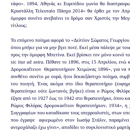
τάφο». 1894, Αθηνάς κι Ευριπίδου γωνία θα διαστραυρ
Κρυστάλλη Τελευταίο Πάσχα 2014» θα έρθει με τον Απρί
όμορφο σονέτο ανεβαίνει το δρόμο σαν Χριστός την Μεγ
τίτλους;
Το επόμενο ποίημα αφορά το «Δελτίον Σώματος Γεωργίου
όπου μπήκε για να μην βγει ποτέ. Εκεί μέσα πάλεψε με του
προς την όμορφη Μπετίνα. Εκεί βρίσκει τον μόνο κοινό του
sic
itur
ad
astra
. Πέθανε το 1896, στις 15 Απριλίου, ενώ
Δρομοκαΐτειον Θεραπευτήριον Χειμώνας 1896», για να πε
συνθέτει σονέτο με ουρά, ήτοι δεκαεξάστιχο ποίημα, συ
του ποιητή. Ένας ακόμα στο ίδιο θεραπευτήριο (ευφη
θεραπεύτηκε ούτε ζωντανός βγήκε) είναι ο Ρώμος Φιλύρ
έζησε από το 1927 έως το 1942 στο θεραπευτήριο, όπου κ
Ρώμος Φιλύρας Δρομοκαεΐτιον θεραπευτήριον, 1934», η
Συγγραφέων που καταδίκασε τους υπερρεαλιστές, στων οποί
που έγραψε αφιερωμένο στον Ιωσήφ Στάλιν, παραμένει
ανεμοχάλαζο έχω γίνει», αποδίδει το συγκλονιστικό μαρτύ