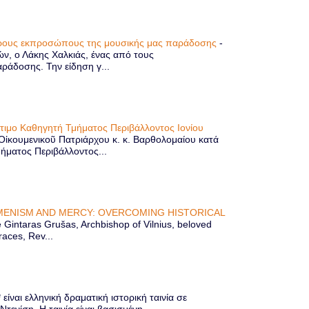
τερους εκπροσώπους της μουσικής μας παράδοσης
-
ών, ο Λάκης Χαλκιάς, ένας από τους
άδοσης. Την είδηση γ...
ίτιμο Καθηγητή Τμήματος Περιβάλλοντος Ιονίου
 Οἰκουμενικοῦ Πατριάρχου κ. κ. Βαρθολομαίου κατά
μήματος Περιβάλλοντος...
ENISM AND MERCY: OVERCOMING HISTORICAL
Gintaras Grušas, Archbishop of Vilnius, beloved
races, Rev...
ίναι ελληνική δραματική ιστορική ταινία σε