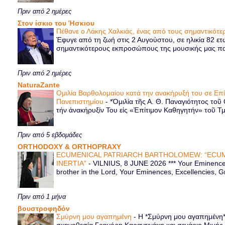
Πριν από 2 ημέρες
Στον ίσκιο του Ήσκιου
Πέθανε ο Λάκης Χαλκιάς, ένας από τους σημαντικό
Έφυγε από τη ζωή στις 2 Αυγούστου, σε ηλικία 82 ετ
σημαντικότερους εκπροσώπους της μουσικής μας παρ
Πριν από 2 ημέρες
NaturaZante
Ομιλία Βαρθολομαίου κατά την ανακήρυξή του σε Επ
Πανεπιστημίου
-
*Ὁμιλία τῆς Α. Θ. Παναγιότητος τοῦ
τήν ἀνακήρυξίν Του εἰς «Ἐπίτιμον Καθηγητήν» τοῦ Τ
Πριν από 5 εβδομάδες
ORTHODOXY & ORTHOPRAXY
ECUMENICAL PATRIARCH BARTHOLOMEW: “ECUM
INERTIA”
-
VILNIUS, 8 JUNE 2026 *** Your Eminence 
brother in the Lord, Your Eminences, Excellencies, G
Πριν από 1 μήνα
βουστροφηδόν
Σμύρνη μου αγαπημένη
-
Η *Σμύρνη μου αγαπημένη* ε