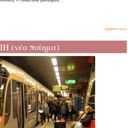
ενίση. Η ταινία είναι βασισμένη ...
Εμφάνιση όλων
Η (νέο ποίημα)