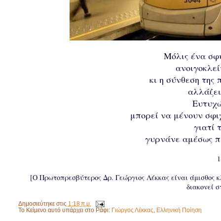
Μόλις ένα σφ
ανοιγοκλεί
κι η σύνθεση της
αλλάζει
Ευτυχώ
μπορεί να μένουν σφι
γιατί 
γυρνάνε αμέσως πλ
1
[Ο Πρωτοπρεσβύτερος Δρ. Γεώργιος Λέκκας είναι άμισθος κλ
διακονεί σ
Δημοσιεύτηκε στις
1:18 π.μ.
Το Κείμενο αυτό υπάρχει στο Ράφι:
Γιώργος Λέκκας
,
Ελληνική Ποίηση