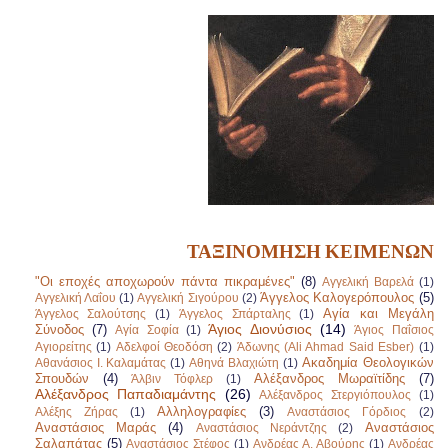
ΤΑΞΙΝΟΜΗΣΗ ΚΕΙΜΕΝΩΝ
"Οι εποχές αποχωρούν πάντα πικραμένες"
(8)
Αγγελική Βαρελά
(1)
Άγγελος Καλογερόπουλος
(5)
Αγγελική Λαΐου
(1)
Αγγελική Σιγούρου
(2)
Αγία και Μεγάλη
Άγγελος Σαλούτσης
(1)
Άγγελος Σπάρταλης
(1)
Άγιος Διονύσιος
(14)
Σύνοδος
(7)
Αγία Σοφία
(1)
Άγιος Παΐσιος
Αγιορείτης
(1)
Αδελφοί Θεοδόση
(2)
Άδωνης (Ali Ahmad Said Esber)
(1)
Ακαδημία Θεολογικών
Αθανάσιος Ι. Καλαμάτας
(1)
Αθηνά Βλαχιώτη
(1)
Σπουδών
(4)
Αλέξανδρος Μωραϊτίδης
(7)
Άλβιν Τόφλερ
(1)
Αλέξανδρος Παπαδιαμάντης
(26)
Αλέξανδρος Στεργιόπουλος
(1)
Αλληλογραφίες
(3)
Αλέξης Ζήρας
(1)
Αναστάσιος Γόρδιος
(2)
Αναστάσιος Μαράς
(4)
Αναστάσιος
Αναστάσιος Νεράντζης
(2)
Σαλαπάτας
(5)
Αναστάσιος Στέφος
(1)
Ανδρέας Α. Αβούρης
(1)
Ανδρέας