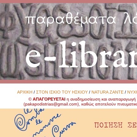
παραθέματα λ
e-libra
ΑΡΧΙΚΗ
/
ΣΤΟΝ ΙΣΚΙΟ ΤΟΥ ΗΣΚΙΟΥ
/
NATURA ZANTE
/
ΝΥΧ
©
ΑΠΑΓΟΡΕΥΕΤΑΙ
η αναδημοσίευση και αναπαραγωγή ο
(
pakapodistrias@gmail.com
), καθώς αποτελούν πνευματικ