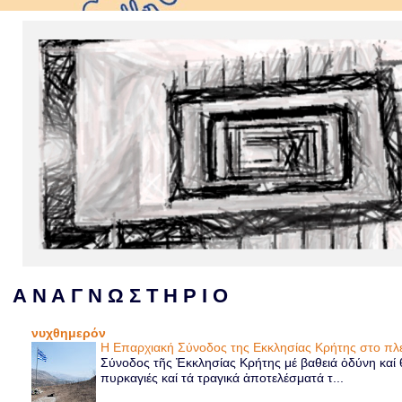
Α Ν Α Γ Ν Ω Σ Τ Η Ρ Ι Ο
νυχθημερόν
Η Επαρχιακή Σύνοδος της Εκκλησίας Κρήτης στο 
Σύνοδος τῆς Ἐκκλησίας Κρήτης μέ βαθειά ὀδύνη καί θ
πυρκαγιές καί τά τραγικά ἀποτελέσματά τ...