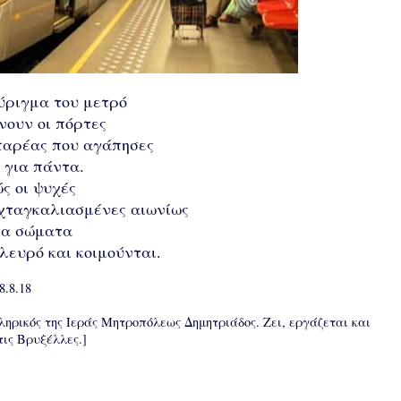
ύριγμα του μετρό
νουν οι πόρτες
 παρέας που αγάπησες
 για πάντα.
ς οι ψυχές
χταγκαλιασμένες αιωνίως
τα σώματα
ευρό και κοιμούνται.
8.8.18
ηρικός της Ιεράς Μητροπόλεως Δημητριάδος. Ζει, εργάζεται και
τις Βρυξέλλες.]