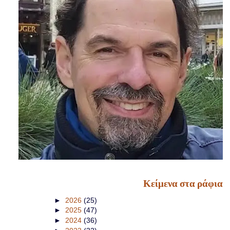
Κείμενα στα ράφια
►
2026
(25)
►
2025
(47)
►
2024
(36)