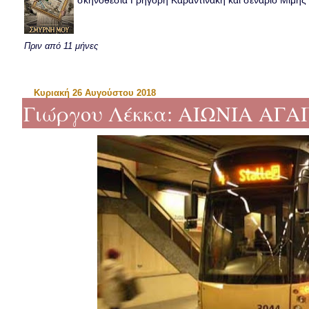
σκηνοθεσία Γρηγόρη Καραντινάκη και σενάριο Μιμής Ντ
Πριν από 11 μήνες
Κυριακή 26 Αυγούστου 2018
Γιώργου Λέκκα: ΑΙΩΝΙΑ ΑΓΑΠ