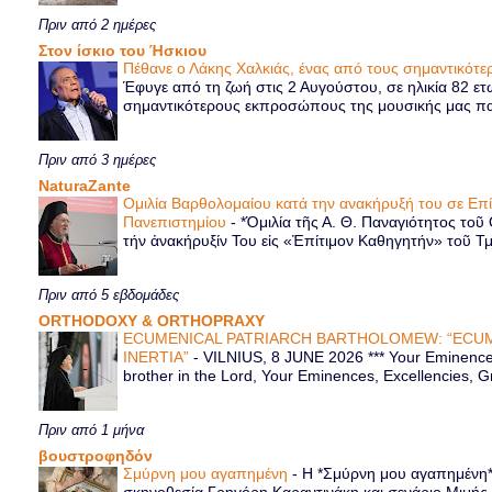
Πριν από 2 ημέρες
Στον ίσκιο του Ήσκιου
Πέθανε ο Λάκης Χαλκιάς, ένας από τους σημαντικό
Έφυγε από τη ζωή στις 2 Αυγούστου, σε ηλικία 82 ετ
σημαντικότερους εκπροσώπους της μουσικής μας παρ
Πριν από 3 ημέρες
NaturaZante
Ομιλία Βαρθολομαίου κατά την ανακήρυξή του σε Επ
Πανεπιστημίου
-
*Ὁμιλία τῆς Α. Θ. Παναγιότητος τοῦ
τήν ἀνακήρυξίν Του εἰς «Ἐπίτιμον Καθηγητήν» τοῦ Τ
Πριν από 5 εβδομάδες
ORTHODOXY & ORTHOPRAXY
ECUMENICAL PATRIARCH BARTHOLOMEW: “ECUM
INERTIA”
-
VILNIUS, 8 JUNE 2026 *** Your Eminence 
brother in the Lord, Your Eminences, Excellencies, G
Πριν από 1 μήνα
βουστροφηδόν
Σμύρνη μου αγαπημένη
-
Η *Σμύρνη μου αγαπημένη* ε