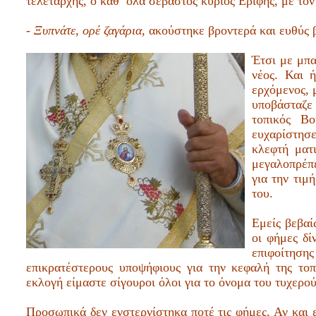
τελετάρχης, ο καθ’ όλα σεβαστός κύριος Ερίφης, με τον
- Ξυπνάτε, ορέ ζαγάρια,
ακούστηκε βροντερά και ευθύς β
Έτσι με μπα
νέος. Και 
ερχόμενος, 
υποβάσταζε
τοπικός Βο
ευχαρίστησε
κλεφτή ματ
μεγαλοπρέπε
για την τιμ
του.
Εμείς βεβαί
οι φήμες δί
επιφοίτηση
επικρατέστερους υποψήφιους για την κεφαλή της τοπ
εκλογή είμαστε σίγουροι όλοι για το όνομα του τυχερού
Προσωπικά δεν ενστερνίστηκα ποτέ τις φήμες. Αν και ε