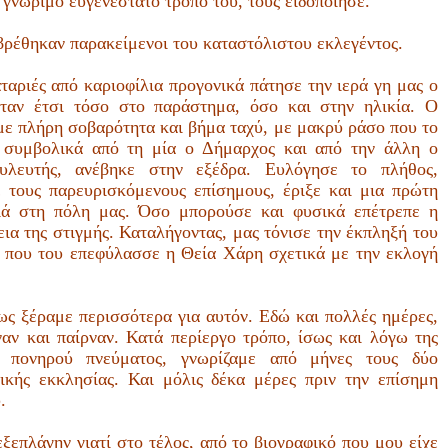
 γνώριμο ευγενέστατο τρόπο του, τούς ειδοποίησε.
ρέθηκαν παρακείμενοι του καταστόλιστου εκλεγέντος.
ταριές από καριοφίλια προγονικά πάτησε την ιερά γη μας ο
ήταν έτσι τόσο στο παράστημα, όσο και στην ηλικία. Ο
με πλήρη σοβαρότητα και βήμα ταχύ, με μακρύ ράσο που το
 συμβολικά από τη μία ο Δήμαρχος και από την άλλη ο
υλευτής, ανέβηκε στην εξέδρα. Ευλόγησε το πλήθος,
 τους παρευρισκόμενους επίσημους, έριξε και μια πρώτη
ιά στη πόλη μας. Όσο μπορούσε και φυσικά επέτρεπε η
ια της στιγμής. Καταλήγοντας, μας τόνισε την έκπληξή του
ή που του επεφύλασσε η Θεία Χάρη σχετικά με την εκλογή
ως ξέραμε περισσότερα για αυτόν. Εδώ και πολλές ημέρες,
ναν και παίρναν. Κατά περίεργο τρόπο, ίσως και λόγω της
ς πονηρού πνεύματος, γνωρίζαμε από μήνες τους δύο
ικής εκκλησίας. Και μόλις δέκα μέρες πριν την επίσημη
.
ξεπλάγην γιατί στο τέλος, από το βιογραφικό που μου είχε