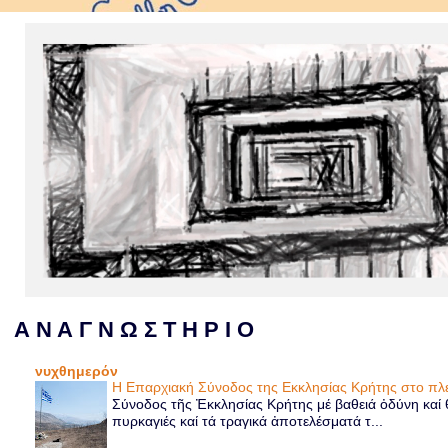
Α Ν Α Γ Ν Ω Σ Τ Η Ρ Ι Ο
νυχθημερόν
Η Επαρχιακή Σύνοδος της Εκκλησίας Κρήτης στο 
Σύνοδος τῆς Ἐκκλησίας Κρήτης μέ βαθειά ὀδύνη καί θ
πυρκαγιές καί τά τραγικά ἀποτελέσματά τ...