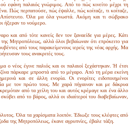
μού εφάνη παλαιός γνώριμος. Από το πώς κινείτο μέχρι τη
να. Πώς περπατούσε, πώς έψαλλε, πώς κοίταζε, τι κοίταζε,
ω. Απίστευτο. Όλα μα όλα γνωστά. Ακόμη και τι σώβρακο
οι ήξεραν το νούμερο.
ρο και από τότε κανείς δεν τον ξαναείδε για μέρες. Κάτι
 της Μητροπόλεως, αλλά όλοι βεβαίωναν ότι επρόκειτο για
βέντες από τους παρακείμενους ιερείς της νέας αρχής. Μα
οήτευσαν τους ανακριτές τους.
α ο νέος έγινε παλιός και οι παλαιοί ξεχάστηκαν. Ή έτσι
υζίνα πάρκαρε μπροστά από το μέγαρο. Από τη μέρα εκείνη
μερινά και σε άλλη ενορία. Οι ενορίτες ειδοποιημένοι
γία με τον πρώτο τους. Με χαρά πήγαιναν και με δάκρυα
ς κρεμόταν από τα χείλη του και αυτός κρέμαγε και ένα άλλο
σκύβει από το βάρος, αλλά οι ιδιαίτεροί του διαβεβαίωναν,
πόλυτος. Όλα τα χαρίσματα λοιπόν. Έδιωξε τους κλέφτες από
ξοδα της Μητροπόλεως, έκανε αγρυπνίες, έβαλε τάξη.