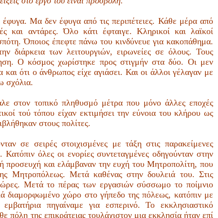
είξεις στο έργο του είναι προσβολή.
 έφυγα. Μα δεν έφυγα από τις περιπέτειες. Κάθε μέρα από
ς και αντάρες. Όλο κάτι έφταιγε. Κληρικοί και λαϊκοί
σπότη. Όποιος έπεφτε πάνω του κινδύνευε για κακοπάθημα.
την διάρκεια των λειτουργιών, ειρωνείες σε όλους. Τους
ηση. Ο κόσμος χωρίστηκε προς στιγμήν στα δύο. Οι μεν
α και ότι ο άνθρωπος είχε αγιάσει. Και οι άλλοι γέλαγαν με
ω σχόλια.
βαλε στον τοπικό πληθυσμό μέτρα που μόνο άλλες εποχές
τικοί τού τόπου είχαν εκτιμήσει την εύνοια του κλήρου ως
ιβλήθηκαν στους πολίτες.
ταν σε σειρές στοιχισμένες με τάξη στις παρακείμενες
. Κατόπιν όλες οι ενορίες συντεταγμένες οδηγούνταν στην
νή προσευχή και ελάμβαναν την ευχή του Μητροπολίτη, που
 της Μητροπόλεως. Μετά καθένας στην δουλειά του. Στις
ς, ώρες. Μετά το πέρας των εργασιών σύσσωμο το ποίμνιο
ικά διαμορφωμένο χώρο στο γήπεδο της πόλεως, κατόπιν με
ά εμβατήρια πηγαίναμε για εσπερινό. Το εκκλησιαστικό
θε πόλη της επικράτειας τουλάχιστον μια εκκλησία ήταν επί