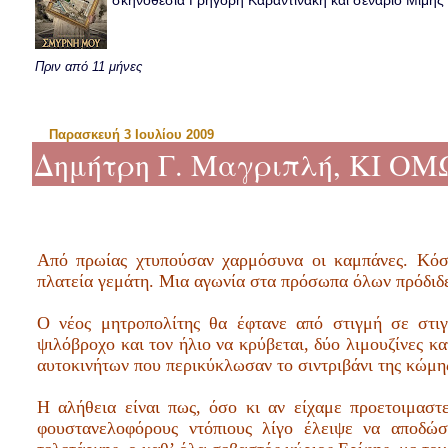
σκηνοθεσία Γρηγόρη Καραντινάκη και σενάριο Μιμής Ντ
Πριν από 11 μήνες
Παρασκευή 3 Ιουλίου 2009
Δημήτρη Γ. Μαγριπλή, ΚΙ ΟΜ
Από πρωίας χτυπούσαν χαρμόσυνα οι καμπάνες. Κόσ
πλατεία γεμάτη. Μια αγωνία στα πρόσωπα όλων πρόδιδε
Ο νέος μητροπολίτης θα έφτανε από στιγμή σε στι
ψιλόβροχο και τον ήλιο να κρύβεται, δύο λιμουζίνες 
αυτοκινήτων που περικύκλωσαν το σιντριβάνι της κώμη
Η αλήθεια είναι πως, όσο κι αν είχαμε προετοιμαστ
φουστανελοφόρους ντόπιους λίγο έλειψε να αποδώσ