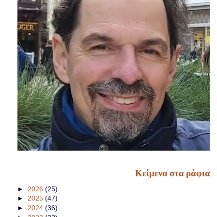
Κείμενα στα ράφια
►
2026
(25)
►
2025
(47)
►
2024
(36)