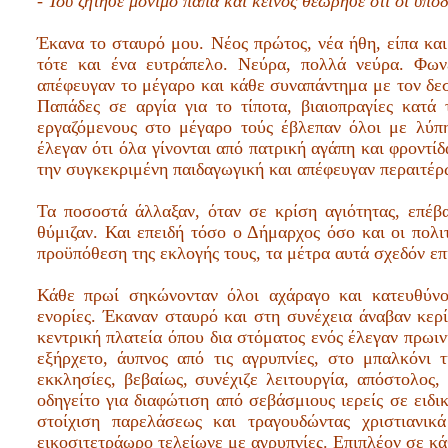
- Του ζήτησε μόνιμο παπά και κείνος θεώρησε ότι οι υποδ
Έκανα το σταυρό μου. Νέος πρώτος, νέα ήθη, είπα και
τότε και ένα ευτράπελο. Νεύρα, πολλά νεύρα. Φωνέ
απέφευγαν το μέγαρο και κάθε συναπάντημα με τον δε
Παπάδες σε αργία για το τίποτα, βιαιοπραγίες κατά 
εργαζόμενους στο μέγαρο τούς έβλεπαν όλοι με λύπ
έλεγαν ότι όλα γίνονται από πατρική αγάπη και φροντίδ
την συγκεκριμένη παιδαγωγική και απέφευγαν περαιτέρ
Τα ποσοστά άλλαξαν, όταν σε κρίση αγιότητας, επέ
θύμιζαν. Και επειδή τόσο ο Δήμαρχος όσο και οι πολι
προϋπόθεση της εκλογής τους, τα μέτρα αυτά σχεδόν επ
Κάθε πρωί σηκώνονταν όλοι αχάραγο και κατευθύνον
ενορίες. Έκαναν σταυρό και στη συνέχεια άναβαν κερί
κεντρική πλατεία όπου δια στόματος ενός έλεγαν πρωι
εξήρχετο, άυπνος από τις αγρυπνίες, στο μπαλκόνι
εκκλησίες, βεβαίως, συνέχιζε λειτουργία, απόστολο
οδηγείτο για διαφώτιση από σεβάσμιους ιερείς σε ειδ
στοίχιση παρελάσεως και τραγουδώντας χριστιανικ
εικοσιτετράωρο τελείωνε με αγρυπνίες. Επιπλέον σε κά