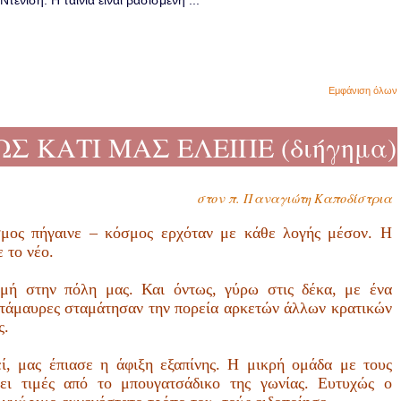
ενίση. Η ταινία είναι βασισμένη ...
Εμφάνιση όλων
ΩΣ ΚΑΤΙ ΜΑΣ ΕΛΕΙΠΕ (διήγημα)
στον π. Παναγιώτη Καποδίστρια
μος πήγαινε – κόσμος ερχόταν με κάθε λογής μέσον. Η
 το νέο.
γμή στην πόλη μας. Και όντως, γύρω στις δέκα, με ένα
κατάμαυρες σταμάτησαν την πορεία αρκετών άλλων κρατικών
ς.
εί, μας έπιασε η άφιξη εξαπίνης. Η μικρή ομάδα με τους
ει τιμές από το μπουγατσάδικο της γωνίας. Ευτυχώς ο