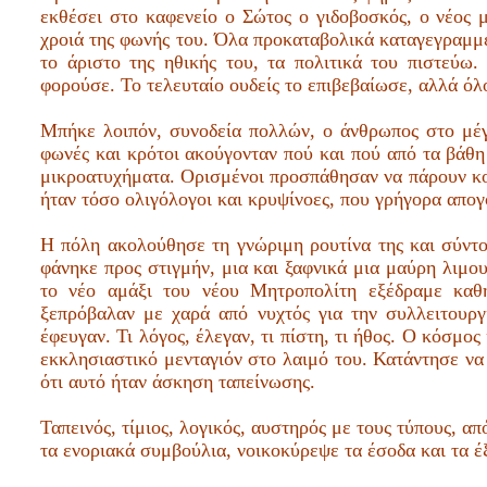
εκθέσει στο καφενείο ο Σώτος ο γιδοβοσκός, ο νέος 
χροιά της φωνής του. Όλα προκαταβολικά καταγεγραμμέ
το άριστο της ηθικής του, τα πολιτικά του πιστεύ
φορούσε. Το τελευταίο ουδείς το επιβεβαίωσε, αλλά όλ
Μπήκε λοιπόν, συνοδεία πολλών, ο άνθρωπος στο μέγα
φωνές και κρότοι ακούγονταν πού και πού από τα βάθη
μικροατυχήματα. Ορισμένοι προσπάθησαν να πάρουν κου
ήταν τόσο ολιγόλογοι και κρυψίνοες, που γρήγορα απογ
Η πόλη ακολούθησε τη γνώριμη ρουτίνα της και σύντομ
φάνηκε προς στιγμήν, μια και ξαφνικά μια μαύρη λιμο
το νέο αμάξι του νέου Μητροπολίτη εξέδραμε καθη
ξεπρόβαλαν με χαρά από νυχτός για την συλλειτουρ
έφευγαν. Τι λόγος, έλεγαν, τι πίστη, τι ήθος. Ο κόσμο
εκκλησιαστικό μενταγιόν στο λαιμό του. Κατάντησε να 
ότι αυτό ήταν άσκηση ταπείνωσης.
Ταπεινός, τίμιος, λογικός, αυστηρός με τους τύπους, α
τα ενοριακά συμβούλια, νοικοκύρεψε τα έσοδα και τα έ