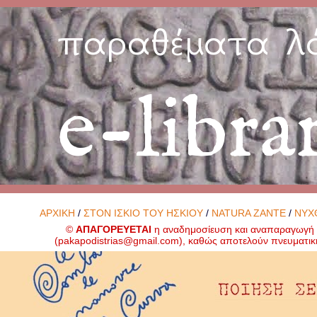
παραθέματα λ
e-libra
ΑΡΧΙΚΗ
/
ΣΤΟΝ ΙΣΚΙΟ ΤΟΥ ΗΣΚΙΟΥ
/
NATURA ZANTE
/
ΝΥΧ
©
ΑΠΑΓΟΡΕΥΕΤΑΙ
η αναδημοσίευση και αναπαραγωγή ο
(
pakapodistrias@gmail.com
), καθώς αποτελούν πνευματικ