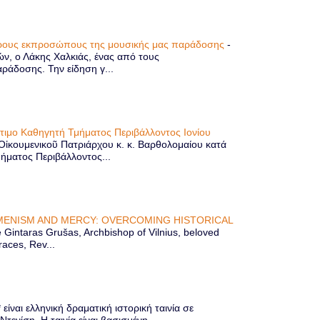
τερους εκπροσώπους της μουσικής μας παράδοσης
-
ών, ο Λάκης Χαλκιάς, ένας από τους
άδοσης. Την είδηση γ...
ίτιμο Καθηγητή Τμήματος Περιβάλλοντος Ιονίου
 Οἰκουμενικοῦ Πατριάρχου κ. κ. Βαρθολομαίου κατά
μήματος Περιβάλλοντος...
ENISM AND MERCY: OVERCOMING HISTORICAL
Gintaras Grušas, Archbishop of Vilnius, beloved
races, Rev...
ίναι ελληνική δραματική ιστορική ταινία σε