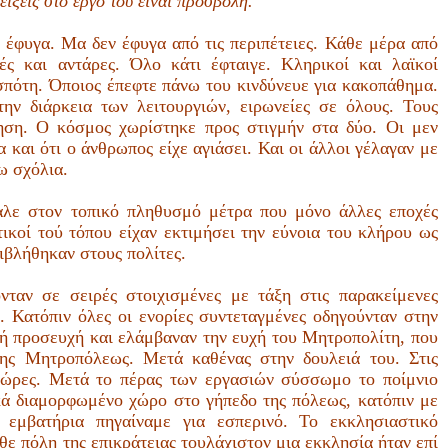
είξεις στο έργο του είναι προσβολή.
 έφυγα. Μα δεν έφυγα από τις περιπέτειες. Κάθε μέρα από
ς και αντάρες. Όλο κάτι έφταιγε. Κληρικοί και λαϊκοί
σπότη. Όποιος έπεφτε πάνω του κινδύνευε για κακοπάθημα.
την διάρκεια των λειτουργιών, ειρωνείες σε όλους. Τους
ηση. Ο κόσμος χωρίστηκε προς στιγμήν στα δύο. Οι μεν
α και ότι ο άνθρωπος είχε αγιάσει. Και οι άλλοι γέλαγαν με
ω σχόλια.
βαλε στον τοπικό πληθυσμό μέτρα που μόνο άλλες εποχές
τικοί τού τόπου είχαν εκτιμήσει την εύνοια του κλήρου ως
ιβλήθηκαν στους πολίτες.
ταν σε σειρές στοιχισμένες με τάξη στις παρακείμενες
. Κατόπιν όλες οι ενορίες συντεταγμένες οδηγούνταν στην
νή προσευχή και ελάμβαναν την ευχή του Μητροπολίτη, που
 της Μητροπόλεως. Μετά καθένας στην δουλειά του. Στις
ς, ώρες. Μετά το πέρας των εργασιών σύσσωμο το ποίμνιο
ικά διαμορφωμένο χώρο στο γήπεδο της πόλεως, κατόπιν με
ά εμβατήρια πηγαίναμε για εσπερινό. Το εκκλησιαστικό
θε πόλη της επικράτειας τουλάχιστον μια εκκλησία ήταν επί