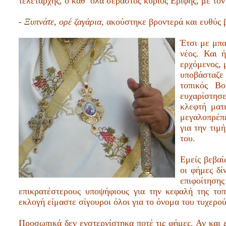
τελετάρχης, ο καθ’ όλα σεβαστός κύριος Ερίφης, με τον
- Ξυπνάτε, ορέ ζαγάρια,
ακούστηκε βροντερά και ευθύς β
Έτσι με μπα
νέος. Και 
ερχόμενος, 
υποβάσταζε
τοπικός Βο
ευχαρίστησε
κλεφτή ματ
μεγαλοπρέπε
για την τιμ
του.
Εμείς βεβαί
οι φήμες δί
επιφοίτηση
επικρατέστερους υποψήφιους για την κεφαλή της τοπ
εκλογή είμαστε σίγουροι όλοι για το όνομα του τυχερού
Προσωπικά δεν ενστερνίστηκα ποτέ τις φήμες. Αν και ε