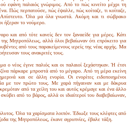
μού εφάνη παλαιός γνώριμος. Από το πώς κινείτο μέχρι τη
να. Πώς περπατούσε, πώς έψαλλε, πώς κοίταζε, τι κοίταζε,
ω. Απίστευτο. Όλα μα όλα γνωστά. Ακόμη και τι σώβρακο
οι ήξεραν το νούμερο.
ρο και από τότε κανείς δεν τον ξαναείδε για μέρες. Κάτι
 της Μητροπόλεως, αλλά όλοι βεβαίωναν ότι επρόκειτο για
βέντες από τους παρακείμενους ιερείς της νέας αρχής. Μα
οήτευσαν τους ανακριτές τους.
α ο νέος έγινε παλιός και οι παλαιοί ξεχάστηκαν. Ή έτσι
υζίνα πάρκαρε μπροστά από το μέγαρο. Από τη μέρα εκείνη
μερινά και σε άλλη ενορία. Οι ενορίτες ειδοποιημένοι
γία με τον πρώτο τους. Με χαρά πήγαιναν και με δάκρυα
ς κρεμόταν από τα χείλη του και αυτός κρέμαγε και ένα άλλο
σκύβει από το βάρος, αλλά οι ιδιαίτεροί του διαβεβαίωναν,
πόλυτος. Όλα τα χαρίσματα λοιπόν. Έδιωξε τους κλέφτες από
ξοδα της Μητροπόλεως, έκανε αγρυπνίες, έβαλε τάξη.