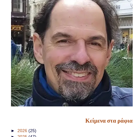
Κείμενα στα ράφια
►
2026
(25)
►
2025
(47)