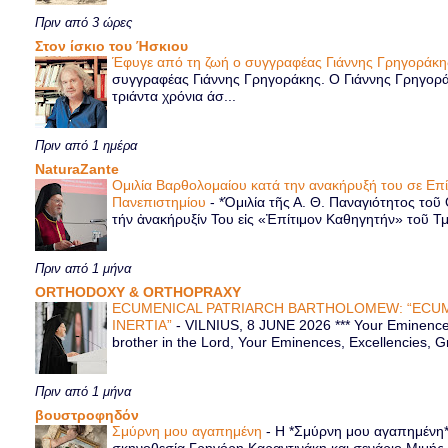
Πριν από 3 ώρες
Στον ίσκιο του Ήσκιου
Έφυγε από τη ζωή ο συγγραφέας Γιάννης Γρηγοράκ
συγγραφέας Γιάννης Γρηγοράκης. Ο Γιάννης Γρηγορά
τριάντα χρόνια άσ...
Πριν από 1 ημέρα
NaturaZante
Ομιλία Βαρθολομαίου κατά την ανακήρυξή του σε Επ
Πανεπιστημίου
-
*Ὁμιλία τῆς Α. Θ. Παναγιότητος τοῦ
τήν ἀνακήρυξίν Του εἰς «Ἐπίτιμον Καθηγητήν» τοῦ Τ
Πριν από 1 μήνα
ORTHODOXY & ORTHOPRAXY
ECUMENICAL PATRIARCH BARTHOLOMEW: “ECUM
INERTIA”
-
VILNIUS, 8 JUNE 2026 *** Your Eminence 
brother in the Lord, Your Eminences, Excellencies, G
Πριν από 1 μήνα
βουστροφηδόν
Σμύρνη μου αγαπημένη
-
Η *Σμύρνη μου αγαπημένη* ε