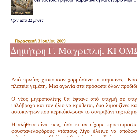
σκηνοθεσία Γρηγόρη Καραντινάκη και σενάριο Μιμής Ντ
Πριν από 11 μήνες
Παρασκευή 3 Ιουλίου 2009
Δημήτρη Γ. Μαγριπλή, ΚΙ ΟΜ
Από πρωίας χτυπούσαν χαρμόσυνα οι καμπάνες. Κόσ
πλατεία γεμάτη. Μια αγωνία στα πρόσωπα όλων πρόδιδε
Ο νέος μητροπολίτης θα έφτανε από στιγμή σε στι
ψιλόβροχο και τον ήλιο να κρύβεται, δύο λιμουζίνες 
αυτοκινήτων που περικύκλωσαν το σιντριβάνι της κώμη
Η αλήθεια είναι πως, όσο κι αν είχαμε προετοιμαστ
φουστανελοφόρους ντόπιους λίγο έλειψε να αποδώσ