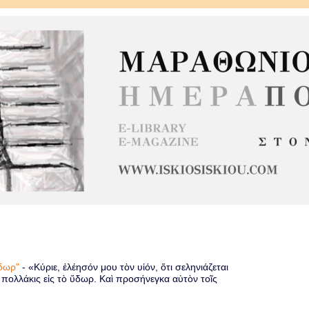
 ὕδωρ"
-
«Κύριε, ἐλέησόν μου τὸν υἱόν, ὅτι σεληνιάζεται
ὶ πολλάκις εἰς τὸ ὕδωρ. Καὶ προσήνεγκα αὐτὸν τοῖς