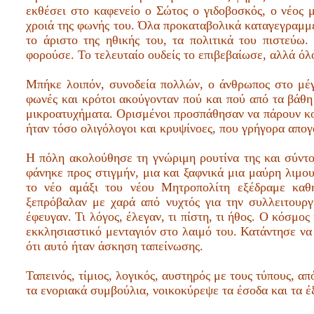
εκθέσει στο καφενείο ο Σώτος ο γιδοβοσκός, ο νέος 
χροιά της φωνής του. Όλα προκαταβολικά καταγεγραμμέ
το άριστο της ηθικής του, τα πολιτικά του πιστεύ
φορούσε. Το τελευταίο ουδείς το επιβεβαίωσε, αλλά όλ
Μπήκε λοιπόν, συνοδεία πολλών, ο άνθρωπος στο μέγα
φωνές και κρότοι ακούγονταν πού και πού από τα βάθη
μικροατυχήματα. Ορισμένοι προσπάθησαν να πάρουν κου
ήταν τόσο ολιγόλογοι και κρυψίνοες, που γρήγορα απογ
Η πόλη ακολούθησε τη γνώριμη ρουτίνα της και σύντομ
φάνηκε προς στιγμήν, μια και ξαφνικά μια μαύρη λιμο
το νέο αμάξι του νέου Μητροπολίτη εξέδραμε καθη
ξεπρόβαλαν με χαρά από νυχτός για την συλλειτουρ
έφευγαν. Τι λόγος, έλεγαν, τι πίστη, τι ήθος. Ο κόσμο
εκκλησιαστικό μενταγιόν στο λαιμό του. Κατάντησε να 
ότι αυτό ήταν άσκηση ταπείνωσης.
Ταπεινός, τίμιος, λογικός, αυστηρός με τους τύπους, α
τα ενοριακά συμβούλια, νοικοκύρεψε τα έσοδα και τα έ