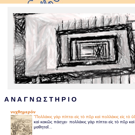
Α Ν Α Γ Ν Ω Σ Τ Η Ρ Ι Ο
νυχθημερόν
"Πολλάκις γὰρ πίπτει εἰς τὸ πῦρ καὶ πολλάκις εἰς τὸ
καὶ κακῶς πάσχει· πολλάκις γὰρ πίπτει εἰς τὸ πῦρ κα
μαθηταῖ...