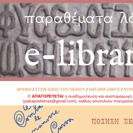
παραθέματα λ
e-libra
ΑΡΧΙΚΗ
/
ΣΤΟΝ ΙΣΚΙΟ ΤΟΥ ΗΣΚΙΟΥ
/
NATURA ZANTE
/
ΝΥΧ
©
ΑΠΑΓΟΡΕΥΕΤΑΙ
η αναδημοσίευση και αναπαραγωγή ο
(
pakapodistrias@gmail.com
), καθώς αποτελούν πνευματικ