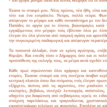
- Του ζήτησε μόνιμο παπά και κείνος θεώρησε ότι οι υποδ
Έκανα το σταυρό μου. Νέος πρώτος, νέα ήθη, είπα και
τότε και ένα ευτράπελο. Νεύρα, πολλά νεύρα. Φωνέ
απέφευγαν το μέγαρο και κάθε συναπάντημα με τον δε
Παπάδες σε αργία για το τίποτα, βιαιοπραγίες κατά 
εργαζόμενους στο μέγαρο τούς έβλεπαν όλοι με λύπ
έλεγαν ότι όλα γίνονται από πατρική αγάπη και φροντίδ
την συγκεκριμένη παιδαγωγική και απέφευγαν περαιτέρ
Τα ποσοστά άλλαξαν, όταν σε κρίση αγιότητας, επέ
θύμιζαν. Και επειδή τόσο ο Δήμαρχος όσο και οι πολι
προϋπόθεση της εκλογής τους, τα μέτρα αυτά σχεδόν επ
Κάθε πρωί σηκώνονταν όλοι αχάραγο και κατευθύνον
ενορίες. Έκαναν σταυρό και στη συνέχεια άναβαν κερί
κεντρική πλατεία όπου δια στόματος ενός έλεγαν πρωι
εξήρχετο, άυπνος από τις αγρυπνίες, στο μπαλκόνι
εκκλησίες, βεβαίως, συνέχιζε λειτουργία, απόστολο
οδηγείτο για διαφώτιση από σεβάσμιους ιερείς σε ειδ
στοίχιση παρελάσεως και τραγουδώντας χριστιανικ
εικοσιτετράωρο τελείωνε με αγρυπνίες. Επιπλέον σε κά