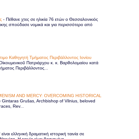
ης
-
Πέθανε χτες σε ηλικία 76 ετών ο Θεσσαλονικιός
κης σπούδασε νομικά και για περισσότερο από
ίτιμο Καθηγητή Τμήματος Περιβάλλοντος Ιονίου
 Οἰκουμενικοῦ Πατριάρχου κ. κ. Βαρθολομαίου κατά
μήματος Περιβάλλοντος...
ENISM AND MERCY: OVERCOMING HISTORICAL
Gintaras Grušas, Archbishop of Vilnius, beloved
races, Rev...
ίναι ελληνική δραματική ιστορική ταινία σε