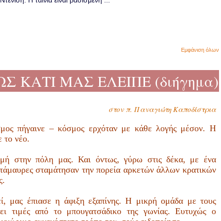
ενίση. Η ταινία είναι βασισμένη ...
Εμφάνιση όλων
ΩΣ ΚΑΤΙ ΜΑΣ ΕΛΕΙΠΕ (διήγημα)
στον π. Παναγιώτη Καποδίστρια
μος πήγαινε – κόσμος ερχόταν με κάθε λογής μέσον. Η
 το νέο.
γμή στην πόλη μας. Και όντως, γύρω στις δέκα, με ένα
κατάμαυρες σταμάτησαν την πορεία αρκετών άλλων κρατικών
ς.
εί, μας έπιασε η άφιξη εξαπίνης. Η μικρή ομάδα με τους
ει τιμές από το μπουγατσάδικο της γωνίας. Ευτυχώς ο