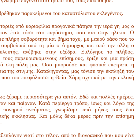
 γνώριμο ευγενέστατο τρόπο του, τούς ειδοποίησε.
ρέθηκαν παρακείμενοι του καταστόλιστου εκλεγέντος.
ταριές από καριοφίλια προγονικά πάτησε την ιερά γη μας ο
ήταν έτσι τόσο στο παράστημα, όσο και στην ηλικία. Ο
με πλήρη σοβαρότητα και βήμα ταχύ, με μακρύ ράσο που το
 συμβολικά από τη μία ο Δήμαρχος και από την άλλη ο
υλευτής, ανέβηκε στην εξέδρα. Ευλόγησε το πλήθος,
 τους παρευρισκόμενους επίσημους, έριξε και μια πρώτη
ιά στη πόλη μας. Όσο μπορούσε και φυσικά επέτρεπε η
ια της στιγμής. Καταλήγοντας, μας τόνισε την έκπληξή του
ή που του επεφύλασσε η Θεία Χάρη σχετικά με την εκλογή
ως ξέραμε περισσότερα για αυτόν. Εδώ και πολλές ημέρες,
ναν και παίρναν. Κατά περίεργο τρόπο, ίσως και λόγω της
ς πονηρού πνεύματος, γνωρίζαμε από μήνες τους δύο
ικής εκκλησίας. Και μόλις δέκα μέρες πριν την επίσημη
.
ξεπλάγην γιατί στο τέλος, από το βιογραφικό που μου είχε