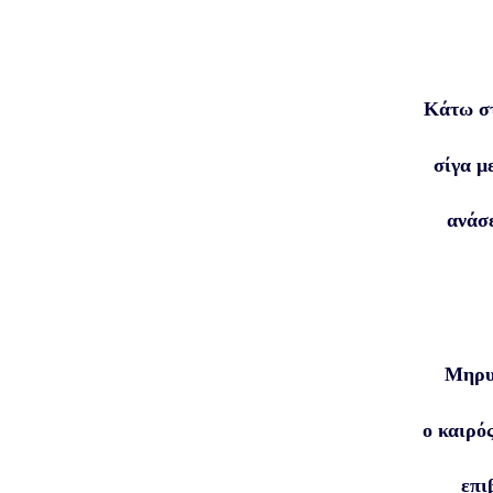
Κάτω σ
σίγα μ
ανάσ
Μηρυ
ο καιρό
επι