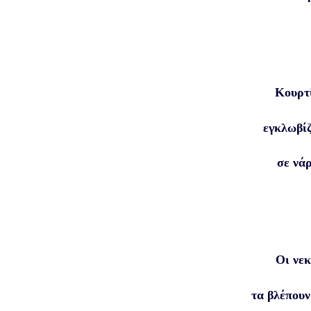
Κουρτ
εγκλωβίζ
σε νά
Οι νεκ
τα βλέπουν