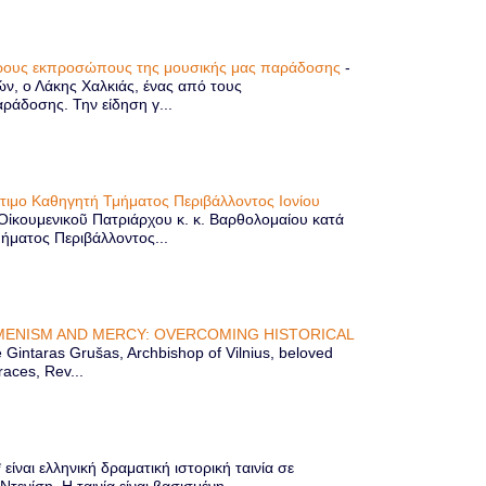
τερους εκπροσώπους της μουσικής μας παράδοσης
-
ών, ο Λάκης Χαλκιάς, ένας από τους
άδοσης. Την είδηση γ...
ίτιμο Καθηγητή Τμήματος Περιβάλλοντος Ιονίου
 Οἰκουμενικοῦ Πατριάρχου κ. κ. Βαρθολομαίου κατά
μήματος Περιβάλλοντος...
ENISM AND MERCY: OVERCOMING HISTORICAL
Gintaras Grušas, Archbishop of Vilnius, beloved
races, Rev...
ίναι ελληνική δραματική ιστορική ταινία σε