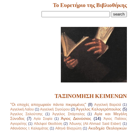
Το Ευρετήριο της Βιβλιοθήκης
ΤΑΞΙΝΟΜΗΣΗ ΚΕΙΜΕΝΩΝ
"Οι εποχές αποχωρούν πάντα πικραμένες"
(8)
Αγγελική Βαρελά
(1)
Άγγελος Καλογερόπουλος
(5)
Αγγελική Λαΐου
(1)
Αγγελική Σιγούρου
(2)
Αγία και Μεγάλη
Άγγελος Σαλούτσης
(1)
Άγγελος Σπάρταλης
(1)
Άγιος Διονύσιος
(14)
Σύνοδος
(7)
Αγία Σοφία
(1)
Άγιος Παΐσιος
Αγιορείτης
(1)
Αδελφοί Θεοδόση
(2)
Άδωνης (Ali Ahmad Said Esber)
(1)
Ακαδημία Θεολογικών
Αθανάσιος Ι. Καλαμάτας
(1)
Αθηνά Βλαχιώτη
(1)