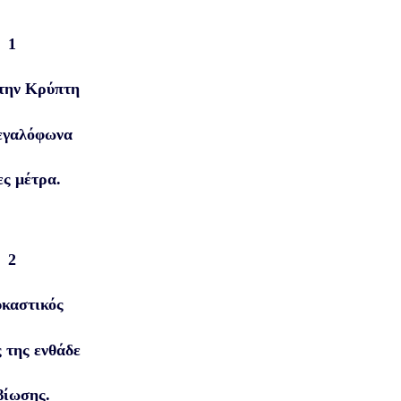
1
την Κρύπτη
εγαλόφωνα
ες μέτρα.
2
καστικός
ς της ενθάδε
βίωσης.