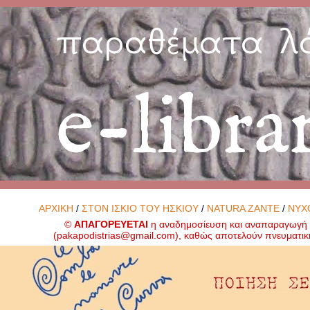
παραθέματα λ
e-libra
ΑΡΧΙΚΗ
/
ΣΤΟΝ ΙΣΚΙΟ ΤΟΥ ΗΣΚΙΟΥ
/
NATURA ZANTE
/
ΝΥΧ
©
ΑΠΑΓΟΡΕΥΕΤΑΙ
η αναδημοσίευση και αναπαραγωγή ο
(
pakapodistrias@gmail.com
), καθώς αποτελούν πνευματικ