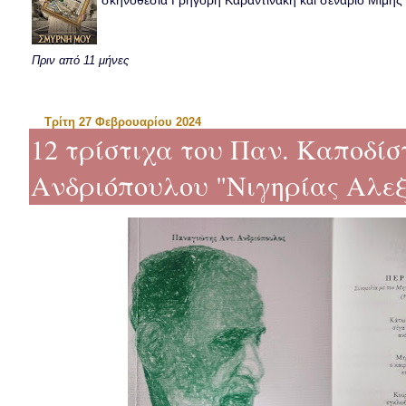
σκηνοθεσία Γρηγόρη Καραντινάκη και σενάριο Μιμής Ντ
Πριν από 11 μήνες
Τρίτη 27 Φεβρουαρίου 2024
12 τρίστιχα του Παν. Καποδίστ
Ανδριόπουλου "Νιγηρίας Αλε