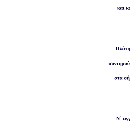
και κ
Πλάτη
συντηρού
στα σή
Ν΄ αγγ