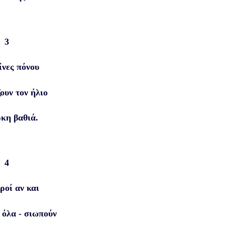
3
ίνες πόνου
ουν τον ήλιο
ρκη βαθιά.
4
ροί αν και
 όλα - σιωπούν