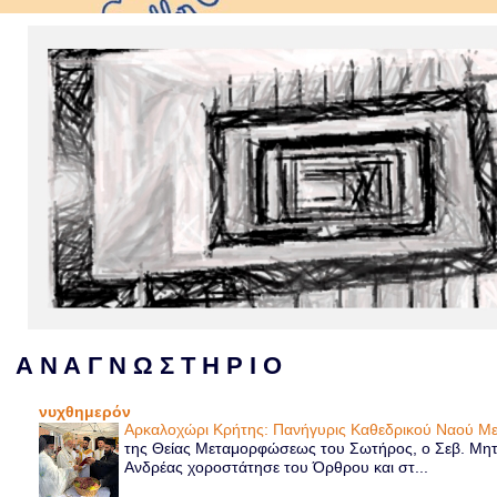
Α Ν Α Γ Ν Ω Σ Τ Η Ρ Ι Ο
νυχθημερόν
Αρκαλοχώρι Κρήτης: Πανήγυρις Καθεδρικού Ναού 
της Θείας Μεταμορφώσεως του Σωτήρος, ο Σεβ. Μητρ
Ανδρέας χοροστάτησε του Όρθρου και στ...