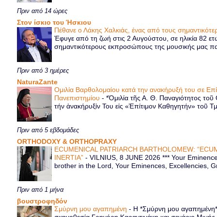
Πριν από 14 ώρες
Στον ίσκιο του Ήσκιου
Πέθανε ο Λάκης Χαλκιάς, ένας από τους σημαντικό
Έφυγε από τη ζωή στις 2 Αυγούστου, σε ηλικία 82 ετ
σημαντικότερους εκπροσώπους της μουσικής μας παρ
Πριν από 3 ημέρες
NaturaZante
Ομιλία Βαρθολομαίου κατά την ανακήρυξή του σε Επ
Πανεπιστημίου
-
*Ὁμιλία τῆς Α. Θ. Παναγιότητος τοῦ
τήν ἀνακήρυξίν Του εἰς «Ἐπίτιμον Καθηγητήν» τοῦ Τ
Πριν από 5 εβδομάδες
ORTHODOXY & ORTHOPRAXY
ECUMENICAL PATRIARCH BARTHOLOMEW: “ECUM
INERTIA”
-
VILNIUS, 8 JUNE 2026 *** Your Eminence 
brother in the Lord, Your Eminences, Excellencies, G
Πριν από 1 μήνα
βουστροφηδόν
Σμύρνη μου αγαπημένη
-
Η *Σμύρνη μου αγαπημένη* ε