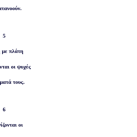
ατανοούν.
5
 με πλάτη
νται οι ψυχές
ματά τους.
6
ίζονται οι