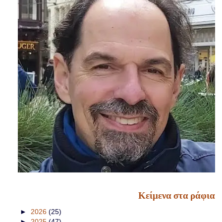
Κείμενα στα ράφια
►
2026
(25)
►
2025
(47)