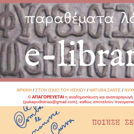
παραθέματα λ
e-libra
ΑΡΧΙΚΗ
/
ΣΤΟΝ ΙΣΚΙΟ ΤΟΥ ΗΣΚΙΟΥ
/
NATURA ZANTE
/
ΝΥΧ
©
ΑΠΑΓΟΡΕΥΕΤΑΙ
η αναδημοσίευση και αναπαραγωγή ο
(
pakapodistrias@gmail.com
), καθώς αποτελούν πνευματικ