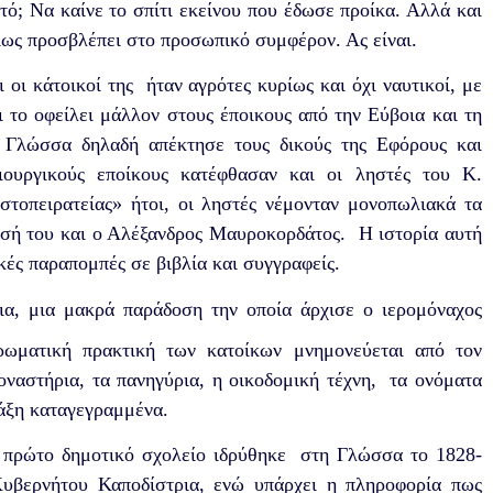
υτό; Να καίνε το σπίτι εκείνου που έδωσε προίκα. Αλλά και
ίως προσβλέπει στο προσωπικό συμφέρον. Ας είναι.
ι κάτοικοί της ήταν αγρότες κυρίως και όχι ναυτικοί, με
ι το οφείλει μάλλον στους έποικους από την Εύβοια και τη
Η Γλώσσα δηλαδή απέκτησε τους δικούς της Εφόρους και
ιουργικούς εποίκους κατέφθασαν και οι ληστές του Κ.
στοπειρατείας» ήτοι, οι ληστές νέμονταν μονοπωλιακά τα
σή του και ο Αλέξανδρος Μαυροκορδάτος. Η ιστορία αυτή
κές παραπομπές σε βιβλία και συγγραφείς.
ια, μια μακρά παράδοση την οποία άρχισε ο ιερομόναχος
ωματική πρακτική των κατοίκων μνημονεύεται από τον
οναστήρια, τα πανηγύρια, η οικοδομική τέχνη, τα ονόματα
άξη καταγεγραμμένα.
το πρώτο δημοτικό σχολείο ιδρύθηκε στη Γλώσσα το 1828-
Κυβερνήτου Καποδίστρια, ενώ υπάρχει η πληροφορία πως