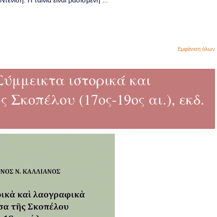
ενίση. Η ταινία είναι βασισμένη ...
Εμφάνιση όλων
Σύμμεικτα ιστορικά και
Σκοπέλου (17ος-19ος αι.), εκδ.