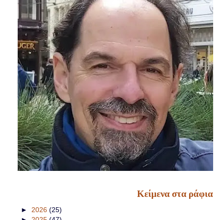
Κείμενα στα ράφια
►
2026
(25)
►
2025
(47)