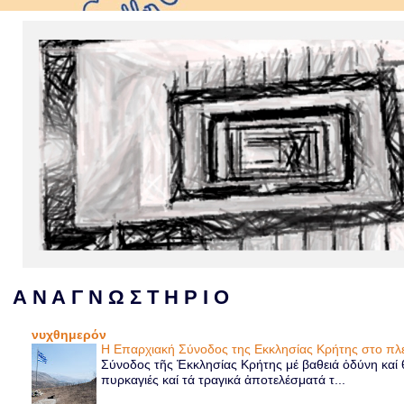
Α Ν Α Γ Ν Ω Σ Τ Η Ρ Ι Ο
νυχθημερόν
Η Επαρχιακή Σύνοδος της Εκκλησίας Κρήτης στο 
Σύνοδος τῆς Ἐκκλησίας Κρήτης μέ βαθειά ὀδύνη καί θ
πυρκαγιές καί τά τραγικά ἀποτελέσματά τ...