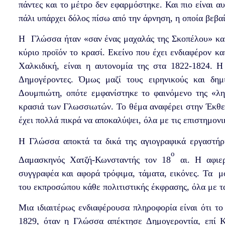
πάντες και το μέτρο δεν εφαρμόστηκε. Και πιο είναι α
πάλι υπάρχει δόλος πίσω από την άρνηση, η οποία βεβα
Η Γλώσσα ήταν «σαν ένας μαχαλάς της Σκοπέλου» και ο
κύριο προϊόν το κρασί. Εκείνο που έχει ενδιαφέρον κα
Χαλκιδική, είναι η αυτονομία της στα 1822-1824. 
Δημογέροντες. Όμως μαζί τους ειρηνικούς και δημ
Δουμπιώτη, οπότε εμφανίστηκε το φαινόμενο της «λη
κρασιά των Γλωσσιωτών. Το θέμα αναφέρει στην Έκθε
έχει πολλά πικρά να αποκαλύψει, όλα με τις επιστημονι
Η Γλώσσα αποκτά τα δικά της αγιογραφικά εργαστήρ
ο
Δαμασκηνός Χατζή-Κωνσταντής τον 18
αι. Η αφιερ
συγγραφέα και αφορά τρόφιμα, τάματα, εικόνες. Τα μ
του εκπροσώπου κάθε πολιτιστικής έκφρασης, όλα με τ
Μια ιδιαιτέρως ενδιαφέρουσα πληροφορία είναι ότι 
1829, όταν η Γλώσσα απέκτησε Δημογεροντία, επί 