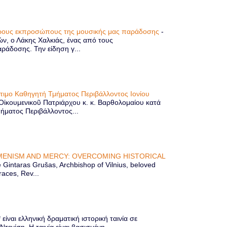
τερους εκπροσώπους της μουσικής μας παράδοσης
-
ών, ο Λάκης Χαλκιάς, ένας από τους
άδοσης. Την είδηση γ...
ίτιμο Καθηγητή Τμήματος Περιβάλλοντος Ιονίου
 Οἰκουμενικοῦ Πατριάρχου κ. κ. Βαρθολομαίου κατά
μήματος Περιβάλλοντος...
ENISM AND MERCY: OVERCOMING HISTORICAL
Gintaras Grušas, Archbishop of Vilnius, beloved
races, Rev...
ίναι ελληνική δραματική ιστορική ταινία σε