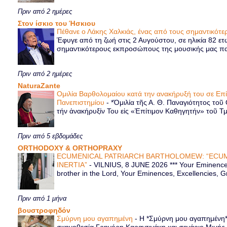
Πριν από 2 ημέρες
Στον ίσκιο του Ήσκιου
Πέθανε ο Λάκης Χαλκιάς, ένας από τους σημαντικό
Έφυγε από τη ζωή στις 2 Αυγούστου, σε ηλικία 82 ετ
σημαντικότερους εκπροσώπους της μουσικής μας παρ
Πριν από 2 ημέρες
NaturaZante
Ομιλία Βαρθολομαίου κατά την ανακήρυξή του σε Επ
Πανεπιστημίου
-
*Ὁμιλία τῆς Α. Θ. Παναγιότητος τοῦ
τήν ἀνακήρυξίν Του εἰς «Ἐπίτιμον Καθηγητήν» τοῦ Τ
Πριν από 5 εβδομάδες
ORTHODOXY & ORTHOPRAXY
ECUMENICAL PATRIARCH BARTHOLOMEW: “ECUM
INERTIA”
-
VILNIUS, 8 JUNE 2026 *** Your Eminence 
brother in the Lord, Your Eminences, Excellencies, G
Πριν από 1 μήνα
βουστροφηδόν
Σμύρνη μου αγαπημένη
-
Η *Σμύρνη μου αγαπημένη* ε