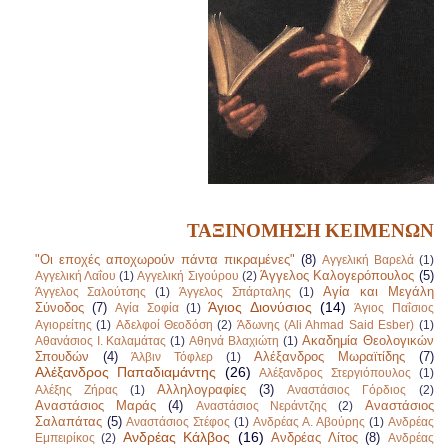
ΤΑΞΙΝΟΜΗΣΗ ΚΕΙΜΕΝΩΝ
"Οι εποχές αποχωρούν πάντα πικραμένες"
(8)
Αγγελική Βαρελά
(1)
Άγγελος Καλογερόπουλος
(5)
Αγγελική Λαΐου
(1)
Αγγελική Σιγούρου
(2)
Αγία και Μεγάλη
Άγγελος Σαλούτσης
(1)
Άγγελος Σπάρταλης
(1)
Άγιος Διονύσιος
(14)
Σύνοδος
(7)
Αγία Σοφία
(1)
Άγιος Παΐσιος
Αγιορείτης
(1)
Αδελφοί Θεοδόση
(2)
Άδωνης (Ali Ahmad Said Esber)
(1)
Ακαδημία Θεολογικών
Αθανάσιος Ι. Καλαμάτας
(1)
Αθηνά Βλαχιώτη
(1)
Σπουδών
(4)
Αλέξανδρος Μωραϊτίδης
(7)
Άλβιν Τόφλερ
(1)
Αλέξανδρος Παπαδιαμάντης
(26)
Αλέξανδρος Στεργιόπουλος
(1)
Αλληλογραφίες
(3)
Αλέξης Ζήρας
(1)
Αναστάσιος Γόρδιος
(2)
Αναστάσιος Μαράς
(4)
Αναστάσιος
Αναστάσιος Νεράντζης
(2)
Σαλαπάτας
(5)
Αναστάσιος Στέφος
(1)
Ανδρέας Α. Αβούρης
(1)
Ανδρέας
Ανδρέας Κάλβος
(16)
Ανδρέας Λίτος
(8)
Εμπειρίκος
(2)
Ανδρέας