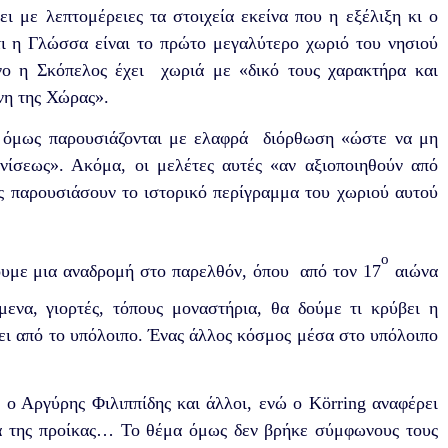
ει με λεπτομέρειες τα στοιχεία εκείνα που η εξέλιξη κι ο
ι η Γλώσσα είναι το πρώτο μεγαλύτερο χωριό του νησιού
νο η Σκόπελος έχει χωριά με «δικό τους χαρακτήρα και
ίνη της Χώρας».
δώ όμως παρουσιάζονται με ελαφρά διόρθωση «ώστε να μη
νίσεως». Ακόμα, οι μελέτες αυτές «αν αξιοποιηθούν από
ας παρουσιάσουν το ιστορικό περίγραμμα του χωριού αυτού
ο
νουμε μια αναδρομή στο παρελθόν, όπου από τον 17
αιώνα
να, γιορτές, τόπους μοναστήρια, θα δούμε τι κρύβει η
ει από το υπόλοιπο. Ένας άλλος κόσμος μέσα στο υπόλοιπο
, ο Αργύρης Φιλιππίδης και άλλοι, ενώ ο
K
ö
rring
αναφέρει
μα της προίκας… Το θέμα όμως δεν βρήκε σύμφωνους τους