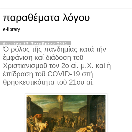
παραθέματα λόγου
e-library
Δευτέρα 29 Νοεμβρίου 2021
Ὁ ρόλος τῆς πανδημίας κατά τήν
ἐμφάνιση καί διάδοση τοῦ
Χριστιανισμοῦ τόν 2ο αἰ. μ.Χ. καί ἡ
ἐπίδραση τοῦ COVID-19 στή
θρησκευτικότητα τοῦ 21ου αἰ.