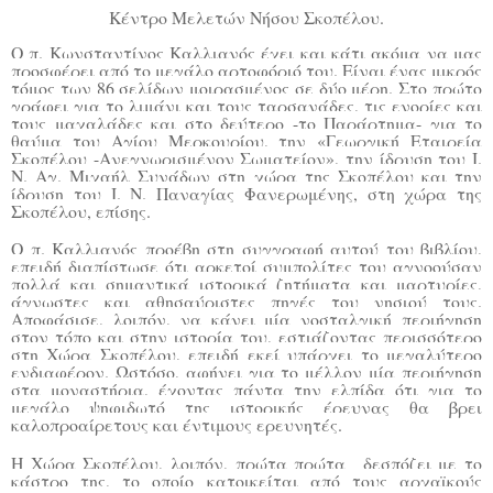
Κέντρο Μελετών Νήσου Σκοπέλου.
Ο π. Κωνσταντίνος Καλλιανός έχει και κάτι ακόμα να μας
προσφέρει από το μεγάλο αρτοφόριό του. Είναι ένας μικρός
τόμος των 86 σελίδων μοιρασμένος σε δύο μέρη. Στο πρώτο
γράφει για το λιμάνι και τους ταρσανάδες, τις ενορίες και
τους μαχαλάδες και στο δεύτερο -το Παράρτημα- για το
θαύμα του Αγίου Μερκουρίου, την «Γεωργική Εταιρεία
Σκοπέλου -Ανεγνωρισμένον Σωματείον», την ίδρυση του Ι.
Ν. Αγ. Μιχαήλ Συνάδων στη χώρα της Σκοπέλου και την
ίδρυση του Ι. Ν. Παναγίας Φανερωμένης, στη χώρα της
Σκοπέλου, επίσης.
Ο π. Καλλιανός προέβη στη συγγραφή αυτού του βιβλίου,
επειδή διαπίστωσε ότι αρκετοί συμπολίτες του αγνοούσαν
πολλά και σημαντικά ιστορικά ζητήματα και μαρτυρίες,
άγνωστες και αθησαύριστες πηγές του νησιού τους.
Αποφάσισε, λοιπόν, να κάνει μία νοσταλγική περιήγηση
στον τόπο και στην ιστορία του, εστιάζοντας περισσότερο
στη Χώρα Σκοπέλου, επειδή εκεί υπάρχει το μεγαλύτερο
ενδιαφέρον. Ωστόσο, αφήνει για το μέλλον μία περιήγηση
στα μοναστήρια, έχοντας πάντα την ελπίδα ότι για το
μεγάλο ψηφιδωτό της ιστορικής έρευνας θα βρει
καλοπροαίρετους και έντιμους ερευνητές.
Η Χώρα Σκοπέλου, λοιπόν, πρώτα πρώτα δεσπόζει με το
κάστρο της, το οποίο κατοικείται από τους αρχαϊκούς