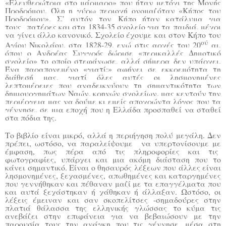
«Ελευθερώτρια στο μάρμαρο» που ήταν μετόχι της Μονής
Προδρόμου. Όλη η γύρω περιοχή ονομαζόταν «Κήπος του
Προδρόμου». Σ’ αυτόν τον Κήπο ήταν κατάλυμα για
τους πατέρες και στα 1834-35 σχολείο για τα παιδιά, μέχρι
να γίνει άλλο κανονικό. Σχολείο έχουμε και στον Κήπο του
ού
Αγίου Νικολάου, στα 1828-29, ενώ στις αρχές του 20
αι,
όπου ο Ανδρέας Συγγρός δώρισε «περικαλλές Δημοτικό
σχολείο» το οποίο στεφάνωσε, αλλά σήμερα δεν υπάρχει.
Ένα παραπονεμένο «γιατί;» αφήνει σε εκκρεμότητα τη
διάθεσή μας, γιατί όλες αυτές οι λησμονημένες
λεπτομέρειες που αναδεικνύουν τη σημαντικότητα των
δημιουργημάτων Ναών, κρηνών σχολείων, μας κεντούν την
περιέργεια μας να δούμε κι εμείς αποχρώντα λόγος που τα
γέννησε, σε μια εποχή που η Ελλάδα προσπαθεί να σταθεί
στα πόδια της.
Το βιβλίο είναι μικρό, αλλά η περιήγηση πολύ μεγάλη. Δεν
πρέπει, ωστόσο, να παραλείψουμε να υπερτονίσουμε με
έμφαση, πως πέρα από τις πληροφορίες και τις
φωτογραφίες, υπάρχει και μια ακόμη διάσταση που το
κάνει σημαντικό. Είναι ο θησαυρός λέξεων που άλλες είναι
λησμονημένες, ξεχασμένες, απωθημένες και καταργημένες
που γεννήθηκαν και πέθαναν μαζί με τα επαγγέλματα που
και αυτά ξεχάστηκαν ή χάθηκαν ή άλλαξαν. Ωστόσο, οι
λέξεις έμειναν και σαν σκοπελίτσες -σημαδούρες στην
πλατιά θάλασσα της ελληνικής γλώσσας το κύμα τις
ανεβάζει στην επιφάνεια για να βεβαιώσουν με την
παρουσία τους την ανάγκη που τις γέννησε, μέσα στη