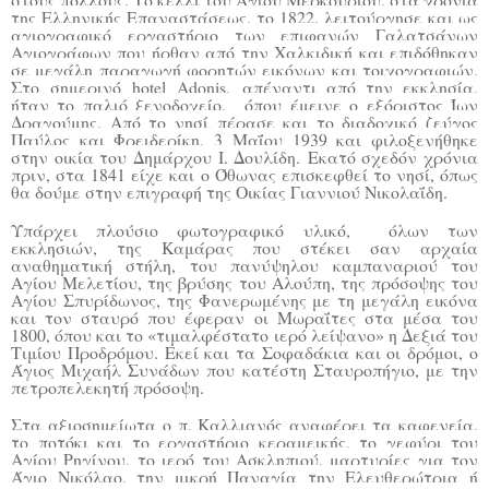
της Ελληνικής Επαναστάσεως, το 1822, λειτούργησε και ως
αγιογραφικό εργαστήριο των επιφανών Γαλατσάνων
Αγιογράφων που ήρθαν από την Χαλκιδική και επιδόθηκαν
σε μεγάλη παραγωγή φορητών εικόνων και τοιχογραφιών.
Στο σημερινό
hotel Adonis
, απέναντι από την εκκλησία,
ήταν το παλιό ξενοδοχείο, όπου έμεινε ο εξόριστος Ίων
Δραγούμης. Από το νησί πέρασε και το διαδοχικό ζεύγος
Παύλος και Φρειδερίκη, 3 Μαΐου 1939 και φιλοξενήθηκε
στην οικία του Δημάρχου Ι. Δουλίδη.
Εκατό σχεδόν χρόνια
πριν, στα 1841 είχε και ο Όθωνας επισκεφθεί το νησί, όπως
θα δούμε στην επιγραφή της Οικίας Γιαννιού Νικολαΐδη.
Υπάρχει πλούσιο φωτογραφικό υλικό, όλων των
εκκλησιών, της Καμάρας που στέκει σαν αρχαία
αναθηματική στήλη, του πανύψηλου καμπαναριού του
Αγίου Μελετίου, της βρύσης του Αλούπη, της πρόσοψης του
Αγίου Σπυρίδωνος, της Φανερωμένης με τη μεγάλη εικόνα
και τον σταυρό που έφεραν οι Μωραΐτες στα μέσα του
1800, όπου και το «τιμαλφέστατο ιερό λείψανο» η Δεξιά του
Τιμίου Προδρόμου. Εκεί και τα Σοφαδάκια και οι δρόμοι, ο
Άγιος Μιχαήλ Συνάδων που κατέστη Σταυροπήγιο, με την
πετροπελεκητή πρόσοψη.
Στα αξιοσημείωτα ο π. Καλλιανός αναφέρει τα καφενεία,
το ποτόκι και το εργαστήριο κεραμεικής, το γεφύρι του
Αγίου Ρηγίνου, το ιερό του Ασκληπιού, μαρτυρίες για τον
Άγιο Νικόλαο, την μικρή Παναγία την Ελευθερώτρια ή