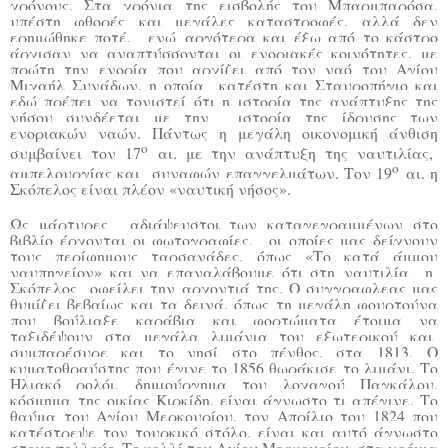
χρόνους. Στα χρόνια της εισβολής του Μπαρμπαρόσα,
υπέστη φθορές και μεγάλες καταστροφές, αλλά δεν
ερημώθηκε ποτέ, ενώ αργότερα και έξω από το κάστρο
άρχισαν να αναπτύσσονται οι ενοριακές κοινότητες, με
πρώτη την ενορία που αρχίζει από τον ναό του Αγίου
Μιχαήλ Συνάδων, η οποία κατέστη και Σταυροπήγιο και
εδώ πρέπει να τονιστεί ότι η ιστορία της ανάπτυξης της
νήσου συνδέεται με την ιστορία της ίδρυσης των
ενοριακών ναών. Πάντως η μεγάλη οικονομική άνθιση
ο
συμβαίνει τον 17
αι. με την ανάπτυξη της ναυτιλίας,
ο
αμπελουργίας και συναφών επαγγελμάτων. Τον 19
αι. η
Σκόπελος είναι πλέον «ναυτική νήσος».
Ως μάρτυρες αδιάψευστοι των καταγεγραμμένων στο
βιβλίο έρχονται οι φωτογραφίες, οι οποίες μας δείχνουν
τους περίφημους ταρσανάδες, όπως «Το κατά άμμου
ναυπηγείον» και να επαναλάβουμε ότι στη ναυτιλία η
Σκόπελος οφείλει την αρχοντιά της. Ο συγγραφλεας μας
θυμίζει βεβαίως και τα δεινά, όπως τη μεγάλη φουρτούνα
που βούλιαξε καράβια και φορτώματα έτοιμα να
ταξιδέψουν στα μεγάλα λιμάνια του εξωτερικού και
συμπαρέσυρε και το νησί στο πένθος, στα 1813. Ο
κυματοθραύστης που έγινε το 1856 θωράκισε το λιμάνι. Το
Ηλιακό ρολόι, δημιούργημα του λοχαγού Παγκάλου,
κόσμημα της οικίας Κιρκίδη, είναι άγνωστο τι απέγινε. Το
θαύμα του Αγίου Μερκουρίου, τον Απρίλιο του 1824 που
κατέστρεψε τον τουρκικό στόλο, είναι και αυτό άγνωστο
στους πολλούς. Το κελλί του Αγίου Μερκουρίου, στα χρόνια