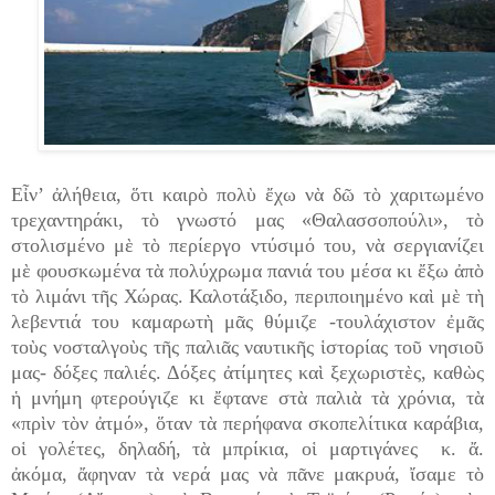
Εἶν’ ἀλήθεια, ὅτι καιρὸ πολὺ ἔχω νὰ δῶ τὸ χαριτωμένο
τρεχαντηράκι, τὸ γνωστό μας «Θαλασσοπούλι», τὸ
στολισμένο μὲ τὸ περίεργο ντύσιμό του, νὰ σεργιανίζει
μὲ φουσκωμένα τὰ πολύχρωμα πανιά του μέσα κι ἔξω ἀπὸ
τὸ λιμάνι τῆς Χώρας. Καλοτάξιδο, περιποιημένο καὶ μὲ τὴ
λεβεντιά του καμαρωτὴ μᾶς θύμιζε -τουλάχιστον ἐμᾶς
τοὺς νοσταλγοὺς τῆς παλιᾶς ναυτικῆς ἱστορίας τοῦ νησιοῦ
μας- δόξες παλιές. Δόξες ἀτίμητες καὶ ξεχωριστὲς, καθὼς
ἡ μνήμη φτερούγιζε κι ἔφτανε στὰ παλιὰ τὰ χρόνια, τὰ
«πρὶν τὸν ἀτμό», ὅταν τὰ περήφανα σκοπελίτικα καράβια,
οἱ γολέτες, δηλαδή, τὰ μπρίκια, οἱ μαρτιγάνες κ. ἄ.
ἀκόμα, ἄφηναν τὰ νερά μας νὰ πᾶνε μακρυά, ἴσαμε τὸ