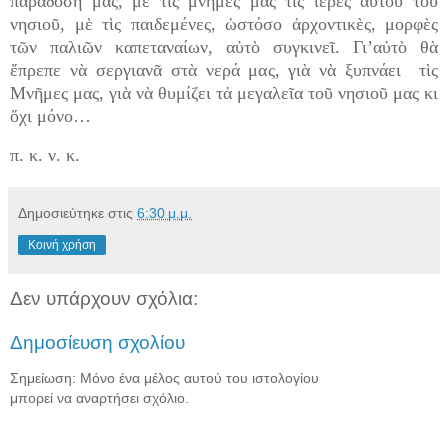
παράδοσή μας, μὲ τὶς μνῆμες μας τὶς ἱερὲς αὐτοῦ τοῦ
νησιοῦ, μὲ τὶς παιδεμένες, ὡστόσο ἀρχοντικὲς, μορφὲς
τῶν παλιῶν καπεταναίων, αὐτὸ συγκινεῖ. Γι’αὐτὸ θὰ
ἔπρεπε νὰ σεργιανᾶ στὰ νερά μας, γιὰ νὰ ξυπνάει τὶς
Μνῆμες μας, γιὰ νὰ θυμίζει τἀ μεγαλεῖα τοῦ νησιοῦ μας κι
ὄχι μόνο…
π. κ. ν. κ.
Δημοσιεύτηκε στις
6:30 μ.μ.
Κοινή χρήση
Δεν υπάρχουν σχόλια:
Δημοσίευση σχολίου
Σημείωση: Μόνο ένα μέλος αυτού του ιστολογίου
μπορεί να αναρτήσει σχόλιο.