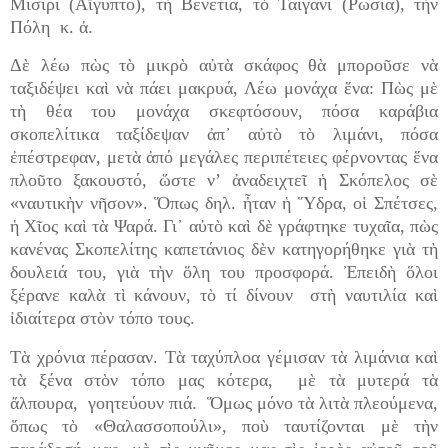
Μισίρι (Αἴγυπτο), τὴ Βενετιά, τὸ Ταϊγάνι (Ρωσία), τὴν
Πόλη κ. ἀ.
Δὲ λέω πὼς τὸ μικρὸ αὐτὰ σκάφος θὰ μποροῦσε νὰ
ταξιδέψει καὶ νὰ πάει μακρυά, Λέω μονάχα ἕνα: Πὼς μὲ
τὴ θέα του μονάχα σκεφτόσουν, πόσα καράβια
σκοπελίτικα ταξίδεψαν ἀπ᾿ αὐτὸ τὸ λιμάνι, πόσα
ἐπέστρεφαν, μετὰ ἀπό μεγάλες περιπέτειες φέρνοντας ἕνα
πλοῦτο ξακουστό, ὥστε ν’ ἀναδειχτεῖ ἡ Σκόπελος σὲ
«ναυτικὴν νῆσον». Ὅπως δηλ. ἦταν ἡ Ὕδρα, οἱ Σπέτσες,
ἡ Χῖος καὶ τὰ Ψαρά. Γι᾿ αὐτὸ καὶ δὲ γράφτηκε τυχαῖα, πὼς
κανένας Σκοπελίτης καπετάνιος δὲν κατηγορήθηκε γιὰ τὴ
δουλειά του, γιὰ τὴν ὅλη του προσφορά. Ἐπειδὴ ὅλοι
ξέρανε καλὰ τὶ κάνουν, τὸ τί δίνουν στὴ ναυτιλία καὶ
ἰδιαίτερα στὸν τόπο τους.
Τὰ χρόνια πέρασαν. Τὰ ταχύπλοα γέμισαν τὰ λιμάνια καὶ
τὰ ξένα στὸν τόπο μας κότερα, μὲ τὰ μυτερά τὰ
ἄλπουρα, γοητεύουν πιά. Ὅμως μόνο τὰ λιτὰ πλεούμενα,
ὅπως τὸ «Θαλασσοπούλι», ποὺ ταυτίζονται μὲ τὴν