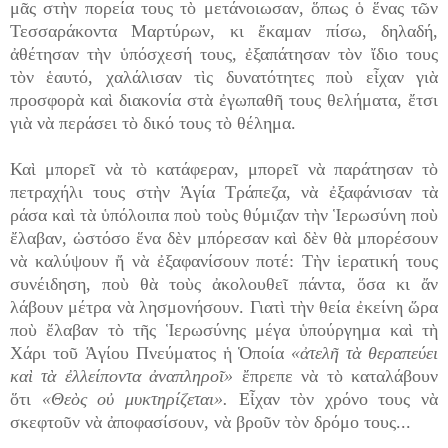
μᾶς στὴν πορεία τους τὸ μετάνοιωσαν, ὅπως ὁ ἕνας τῶν
Τεσσαράκοντα Μαρτύρων, κι ἔκαμαν πίσω, δηλαδή,
ἀθέτησαν τὴν ὑπόσχεσή τους, ἐξαπάτησαν τὸν ἴδιο τους
τὸν ἑαυτό, χαλάλισαν τὶς δυνατότητες ποὺ εἶχαν γιὰ
προσφορὰ καὶ διακονία στὰ ἐγωπαθῆ τους θελήματα, ἔτσι
γιὰ νὰ περάσει τὸ δικό τους τὸ θέλημα.
Καὶ μπορεῖ νὰ τὸ κατάφεραν, μπορεῖ νὰ παράτησαν τὸ
πετραχήλι τους στὴν Ἁγία Τράπεζα, νὰ ἐξαφάνισαν τὰ
ράσα καὶ τὰ ὑπόλοιπα ποὺ τοὺς θύμιζαν τὴν Ἱερωσύνη ποὺ
ἔλαβαν, ὡστόσο ἕνα δὲν μπόρεσαν καὶ δὲν θὰ μπορέσουν
νὰ καλύψουν ἤ νὰ ἐξαφανίσουν ποτέ: Τὴν ἱερατική τους
συνέιδηση, ποὺ θὰ τοὺς ἀκολουθεῖ πάντα, ὅσα κι ἄν
λάβουν μέτρα νὰ λησμονήσουν. Γιατὶ τὴν θεία ἐκείνη ὥρα
ποὺ ἔλαβαν τὸ τῆς Ἱερωσύνης μέγα ὑπούργημα καὶ τὴ
Χάρι τοῦ Ἁγίου Πνεύματος ἡ Ὁποία
«ἀτελῆ τὰ θεραπεύει
καὶ τὰ ἐλλείποντα ἀναπληροῖ»
ἔπρεπε νὰ τὸ καταλάβουν
ὅτι
«Θεὸς οὐ μυκτηρίζεται».
Εἶχαν τὸν χρόνο τους νὰ
σκεφτοῦν νὰ ἀποφασίσουν, νὰ βροῦν τὸν δρόμο τους...