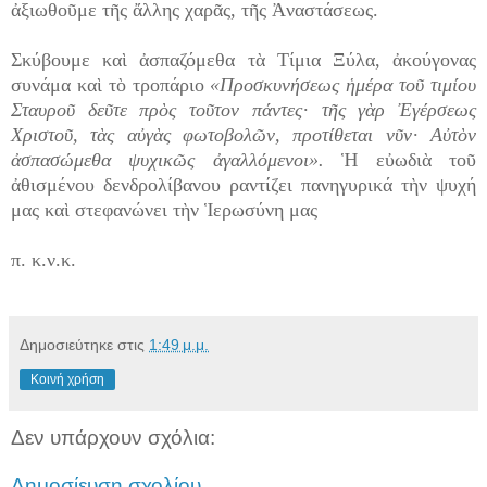
ἀξιωθοῦμε τῆς ἄλλης χαρᾶς, τῆς Ἀναστάσεως.
Σκύβουμε καὶ ἀσπαζόμεθα τὰ Τίμια Ξύλα, ἀκούγονας
συνάμα καὶ τὸ τροπάριο
«Προσκυνήσεως ἡμέρα τοῦ τιμίου
Σταυροῦ δεῦτε πρὸς τοῦτον πάντες· τῆς γὰρ Ἐγέρσεως
Χριστοῦ, τὰς αὐγὰς φωτοβολῶν, προτίθεται νῦν· Αὐτὸν
ἀσπασώμεθα ψυχικῶς ἀγαλλόμενοι».
Ἡ εὐωδιὰ τοῦ
ἀθισμένου δενδρολίβανου ραντίζει πανηγυρικά τὴν ψυχή
μας καὶ στεφανώνει τὴν Ἱερωσύνη μας
π. κ.ν.κ.
Δημοσιεύτηκε στις
1:49 μ.μ.
Κοινή χρήση
Δεν υπάρχουν σχόλια:
Δημοσίευση σχολίου