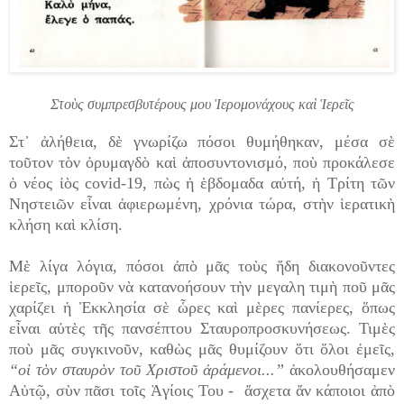
Στοὺς συμπρεσβυτέρους μου Ἱερομονάχους καὶ Ἱερεῖς
Στ᾿ ἀλήθεια, δὲ γνωρίζω πόσοι θυμήθηκαν, μέσα σὲ
τοῦτον τὸν ὀρυμαγδὸ καὶ ἀποσυντονισμό, ποὺ προκάλεσε
ὁ νέος ἰὸς covid-19, πὼς ἡ ἑβδομαδα αὐτή, ἡ Τρίτη τῶν
Νηστειῶν εἶναι ἀφιερωμένη, χρόνια τώρα, στὴν ἱερατικὴ
κλήση καὶ κλίση.
Μὲ λίγα λόγια, πόσοι ἀπὸ μᾶς τοὺς ἤδη διακονοῦντες
ἱερεῖς, μποροῦν νὰ κατανοήσουν τὴν μεγαλη τιμὴ ποῦ μᾶς
χαρίζει ἡ Ἐκκλησία σὲ ὧρες καὶ μὲρες πανίερες, ὅπως
εἶναι αὐτὲς τῆς πανσέπτου Σταυροπροσκυνήσεως. Τιμὲς
ποὺ μᾶς συγκινοῦν, καθὼς μᾶς θυμίζουν ὅτι ὅλοι ἐμεῖς,
“οἱ τὸν σταυρὸν τοῦ Χριστοῦ ἀράμενοι...”
ἀκολουθήσαμεν
Αὐτῷ, σὺν πᾶσι τοῖς Ἁγίοις Του - ἄσχετα ἄν κάποιοι ἀπὸ