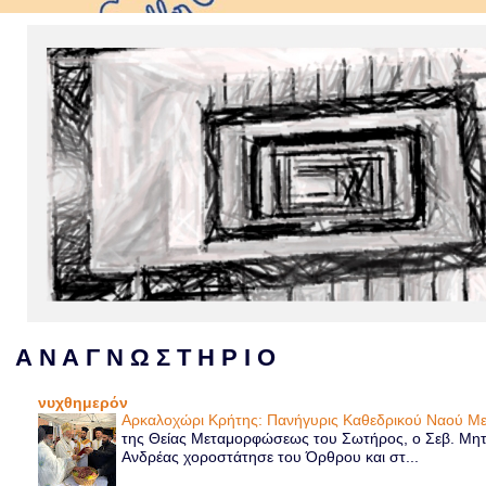
Α Ν Α Γ Ν Ω Σ Τ Η Ρ Ι Ο
νυχθημερόν
Αρκαλοχώρι Κρήτης: Πανήγυρις Καθεδρικού Ναού 
της Θείας Μεταμορφώσεως του Σωτήρος, ο Σεβ. Μητρ
Ανδρέας χοροστάτησε του Όρθρου και στ...