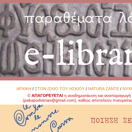
παραθέματα λ
e-libra
ΑΡΧΙΚΗ
/
ΣΤΟΝ ΙΣΚΙΟ ΤΟΥ ΗΣΚΙΟΥ
/
NATURA ZANTE
/
ΝΥΧ
©
ΑΠΑΓΟΡΕΥΕΤΑΙ
η αναδημοσίευση και αναπαραγωγή ο
(
pakapodistrias@gmail.com
), καθώς αποτελούν πνευματικ