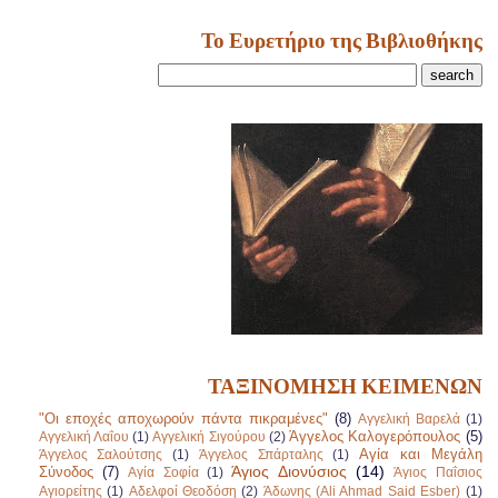
Το Ευρετήριο της Βιβλιοθήκης
ΤΑΞΙΝΟΜΗΣΗ ΚΕΙΜΕΝΩΝ
"Οι εποχές αποχωρούν πάντα πικραμένες"
(8)
Αγγελική Βαρελά
(1)
Άγγελος Καλογερόπουλος
(5)
Αγγελική Λαΐου
(1)
Αγγελική Σιγούρου
(2)
Αγία και Μεγάλη
Άγγελος Σαλούτσης
(1)
Άγγελος Σπάρταλης
(1)
Άγιος Διονύσιος
(14)
Σύνοδος
(7)
Αγία Σοφία
(1)
Άγιος Παΐσιος
Αγιορείτης
(1)
Αδελφοί Θεοδόση
(2)
Άδωνης (Ali Ahmad Said Esber)
(1)