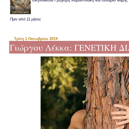
σκηνοθεσία Γρηγόρη Καραντινάκη και σενάριο Μιμής Ντ
Πριν από 11 μήνες
Τρίτη 1 Οκτωβρίου 2019
Γιώργου Λέκκα: ΓΕΝΕΤΙΚΗ ΔΙ