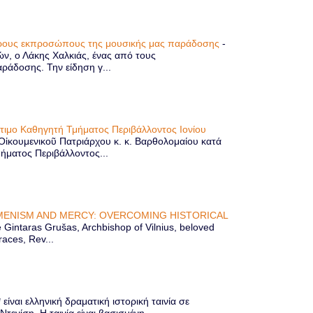
τερους εκπροσώπους της μουσικής μας παράδοσης
-
ών, ο Λάκης Χαλκιάς, ένας από τους
άδοσης. Την είδηση γ...
ίτιμο Καθηγητή Τμήματος Περιβάλλοντος Ιονίου
 Οἰκουμενικοῦ Πατριάρχου κ. κ. Βαρθολομαίου κατά
μήματος Περιβάλλοντος...
ENISM AND MERCY: OVERCOMING HISTORICAL
Gintaras Grušas, Archbishop of Vilnius, beloved
races, Rev...
ίναι ελληνική δραματική ιστορική ταινία σε