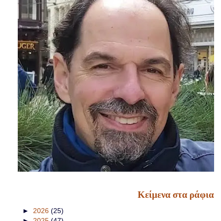
Κείμενα στα ράφια
►
2026
(25)
►
2025
(47)