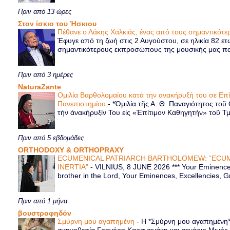
Πριν από 13 ώρες
Στον ίσκιο του Ήσκιου
Πέθανε ο Λάκης Χαλκιάς, ένας από τους σημαντικό
Έφυγε από τη ζωή στις 2 Αυγούστου, σε ηλικία 82 ετ
σημαντικότερους εκπροσώπους της μουσικής μας παρ
Πριν από 3 ημέρες
NaturaZante
Ομιλία Βαρθολομαίου κατά την ανακήρυξή του σε Επ
Πανεπιστημίου
-
*Ὁμιλία τῆς Α. Θ. Παναγιότητος τοῦ
τήν ἀνακήρυξίν Του εἰς «Ἐπίτιμον Καθηγητήν» τοῦ Τ
Πριν από 5 εβδομάδες
ORTHODOXY & ORTHOPRAXY
ECUMENICAL PATRIARCH BARTHOLOMEW: “ECUM
INERTIA”
-
VILNIUS, 8 JUNE 2026 *** Your Eminence 
brother in the Lord, Your Eminences, Excellencies, G
Πριν από 1 μήνα
βουστροφηδόν
Σμύρνη μου αγαπημένη
-
Η *Σμύρνη μου αγαπημένη* ε