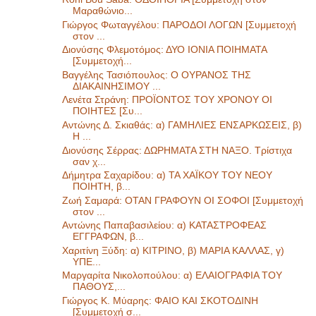
Μαραθώνιο...
Γιώργος Φωταγγέλου: ΠΑΡΟΔΟΙ ΛΟΓΩΝ [Συμμετοχή
στον ...
Διονύσης Φλεμοτόμος: ΔΥΟ ΙΟΝΙΑ ΠΟΙΗΜΑΤΑ
[Συμμετοχή...
Βαγγέλης Τασιόπουλος: Ο ΟΥΡΑΝΟΣ ΤΗΣ
ΔΙΑΚΑΙΝΗΣΙΜΟΥ ...
Λενέτα Στράνη: ΠΡΟΪΟΝΤΟΣ ΤΟΥ ΧΡΟΝΟΥ ΟΙ
ΠΟΙΗΤΕΣ [Συ...
Αντώνης Δ. Σκιαθάς: α) ΓΑΜΗΛΙΕΣ ΕΝΣΑΡΚΩΣΕΙΣ, β)
Η ...
Διονύσης Σέρρας: ΔΩΡΗΜΑΤΑ ΣΤΗ ΝΑΞΟ. Τρίστιχα
σαν χ...
Δήμητρα Σαχαρίδου: α) ΤΑ ΧΑΪΚΟΥ ΤΟΥ ΝΕΟΥ
ΠΟΙΗΤΗ, β...
Ζωή Σαμαρά: ΟΤΑΝ ΓΡΑΦΟΥΝ ΟΙ ΣΟΦΟΙ [Συμμετοχή
στον ...
Αντώνης Παπαβασιλείου: α) ΚΑΤΑΣΤΡΟΦΕΑΣ
ΕΓΓΡΑΦΩΝ, β...
Χαριτίνη Ξύδη: α) ΚΙΤΡΙΝΟ, β) ΜΑΡΙΑ ΚΑΛΛΑΣ, γ)
ΥΠΕ...
Μαργαρίτα Νικολοπούλου: α) ΕΛΑΙΟΓΡΑΦΙΑ ΤΟΥ
ΠΑΘΟΥΣ,...
Γιώργος Κ. Μύαρης: ΦΑΙΟ ΚΑΙ ΣΚΟΤΟΔΙΝΗ
[Συμμετοχή σ...