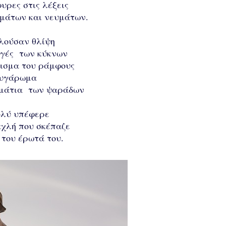
υρες στις λέξεις
ημάτων και νευμάτων.
λούσαν θλίψη
αγές των κύκνων
θισμα του ράμφους
ευγάρωμα
 μάτια των ψαράδων
ολύ υπέφερε
αχλή που σκέπαζε
ς του έρωτά του.