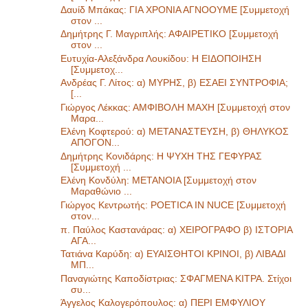
Δαυίδ Μπάκας: ΓΙΑ ΧΡΟΝΙΑ ΑΓΝΟΟΥΜΕ [Συμμετοχή
στον ...
Δημήτρης Γ. Μαγριπλής: ΑΦΑΙΡΕΤΙΚΟ [Συμμετοχή
στον ...
Ευτυχία-Αλεξάνδρα Λουκίδου: Η ΕΙΔΟΠΟΙΗΣΗ
[Συμμετοχ...
Ανδρέας Γ. Λίτος: α) ΜΥΡΗΣ, β) ΕΣΑΕΙ ΣΥΝΤΡΟΦΙΑ;
[...
Γιώργος Λέκκας: ΑΜΦΙΒΟΛΗ ΜΑΧΗ [Συμμετοχή στον
Μαρα...
Ελένη Κοφτερού: α) ΜΕΤΑΝΑΣΤΕΥΣΗ, β) ΘΗΛΥΚΟΣ
ΑΠΟΓΟΝ...
Δημήτρης Κονιδάρης: Η ΨΥΧΗ ΤΗΣ ΓΕΦΥΡΑΣ
[Συμμετοχή ...
Ελένη Κονδύλη: ΜΕΤΑΝΟΙΑ [Συμμετοχή στον
Μαραθώνιο ...
Γιώργος Κεντρωτής: POETICA IN NUCE [Συμμετοχή
στον...
π. Παύλος Καστανάρας: α) ΧΕΙΡΟΓΡΑΦΟ β) ΙΣΤΟΡΙΑ
ΑΓΑ...
Τατιάνα Καρύδη: α) ΕΥΑΙΣΘΗΤΟΙ ΚΡΙΝΟΙ, β) ΛΙΒΑΔΙ
ΜΠ...
Παναγιώτης Καποδίστριας: ΣΦΑΓΜΕΝΑ ΚΙΤΡΑ. Στίχοι
συ...
Άγγελος Καλογερόπουλος: α) ΠΕΡΙ ΕΜΦΥΛΙΟΥ