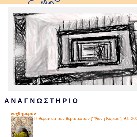
Α Ν Α Γ Ν Ω Σ Τ Η Ρ Ι Ο
νυχθημερόν
Η θεραπεία των θεραπευτών ["Φωνή Κυρίου", 9.8.20