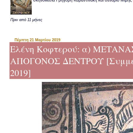
σκηνοθεσία Γρηγόρη Καραντινάκη και σενάριο Μιμής Ντ
Πριν από 11 μήνες
Πέμπτη 21 Μαρτίου 2019
Ελένη Κοφτερού: α) ΜΕΤΑΝ
ΑΠΟΓΟΝΟΣ ΔΕΝΤΡΟΥ [Συμμετ
2019]