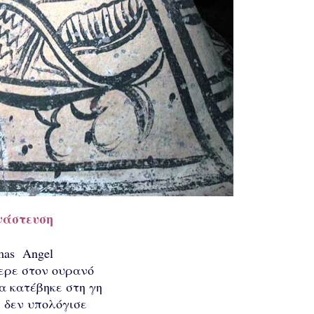
άστευση
mas Angel
ερε στον ουρανό
α κατέβηκε στη γη
 δεν υπολόγισε