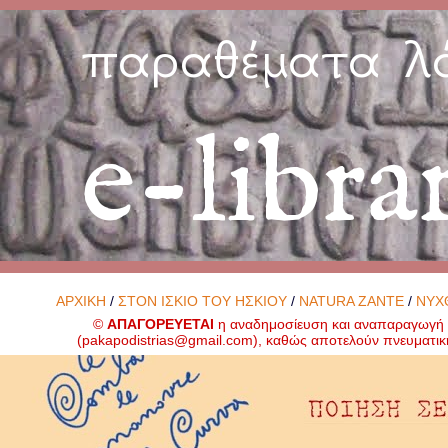
παραθέματα λ
e-libra
ΑΡΧΙΚΗ
/
ΣΤΟΝ ΙΣΚΙΟ ΤΟΥ ΗΣΚΙΟΥ
/
NATURA ZANTE
/
ΝΥΧ
©
ΑΠΑΓΟΡΕΥΕΤΑΙ
η αναδημοσίευση και αναπαραγωγή ο
(
pakapodistrias@gmail.com
), καθώς αποτελούν πνευματικ