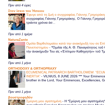
Πριν από 4 ώρες
Στον ίσκιο του Ήσκιου
Έφυγε από τη ζωή ο συγγραφέας Γιάννης Γρηγοράκ
συγγραφέας Γιάννης Γρηγοράκης. Ο Γιάννης Γρηγορά
τριάντα χρόνια άσ...
Πριν από 1 ημέρα
NaturaZante
Ομιλία Βαρθολομαίου κατά την ανακήρυξή του σε Επ
Πανεπιστημίου
-
*Ὁμιλία τῆς Α. Θ. Παναγιότητος τοῦ
τήν ἀνακήρυξίν Του εἰς «Ἐπίτιμον Καθηγητήν» τοῦ Τ
Πριν από 1 μήνα
ORTHODOXY & ORTHOPRAXY
ECUMENICAL PATRIARCH BARTHOLOMEW: “ECUM
INERTIA”
-
VILNIUS, 8 JUNE 2026 *** Your Eminence 
brother in the Lord, Your Eminences, Excellencies, G
Πριν από 1 μήνα
βουστροφηδόν
Σμύρνη μου αγαπημένη
-
Η *Σμύρνη μου αγαπημένη* ε