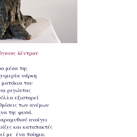
όγονος δέντρου
ρο μέσα της
χειμερία νάρκη
α ματάκια του
αι ριγώντας
φύλλα εξιστορεί
βαθμίσεις των ανέμων
να της φυσά.
παραμυθιού ανοίγει
 ρίζες και καταπακτές
εί με ένα ποίημα.