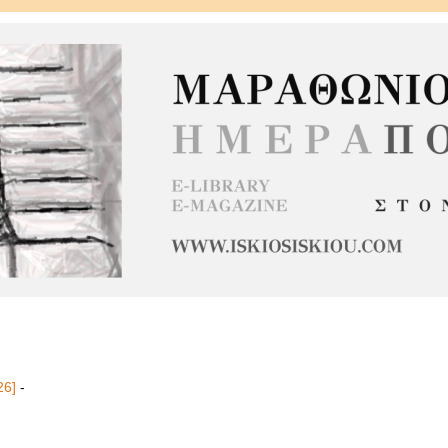
26]
-