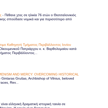
ης
-
Πέθανε χτες σε ηλικία 76 ετών ο Θεσσαλονικιός
κης σπούδασε νομικά και για περισσότερο από
ίτιμο Καθηγητή Τμήματος Περιβάλλοντος Ιονίου
 Οἰκουμενικοῦ Πατριάρχου κ. κ. Βαρθολομαίου κατά
μήματος Περιβάλλοντος...
ENISM AND MERCY: OVERCOMING HISTORICAL
Gintaras Grušas, Archbishop of Vilnius, beloved
races, Rev...
ίναι ελληνική δραματική ιστορική ταινία σε