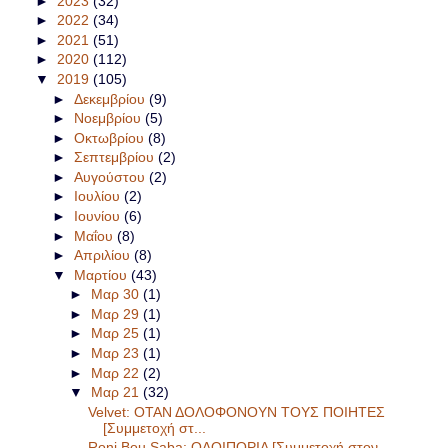
►
2023
(32)
►
2022
(34)
►
2021
(51)
►
2020
(112)
▼
2019
(105)
►
Δεκεμβρίου
(9)
►
Νοεμβρίου
(5)
►
Οκτωβρίου
(8)
►
Σεπτεμβρίου
(2)
►
Αυγούστου
(2)
►
Ιουλίου
(2)
►
Ιουνίου
(6)
►
Μαΐου
(8)
►
Απριλίου
(8)
▼
Μαρτίου
(43)
►
Μαρ 30
(1)
►
Μαρ 29
(1)
►
Μαρ 25
(1)
►
Μαρ 23
(1)
►
Μαρ 22
(2)
▼
Μαρ 21
(32)
Velvet: ΟΤΑΝ ΔΟΛΟΦΟΝΟΥΝ ΤΟΥΣ ΠΟΙΗΤΕΣ
[Συμμετοχή στ...
Roni Bou Saba: ΟΔΟΙΠΟΡΙΑ [Συμμετοχή στον