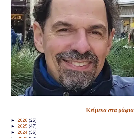
Κείμενα στα ράφια
►
2026
(25)
►
2025
(47)
►
2024
(36)