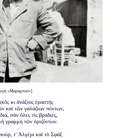
λογὴ «Μαραμπού»]
ικὸς κι ἀνάξιος ἐραστὴς
ῶν καὶ τῶν γαλάζιων πόντων,
διά, σὰν ὅλες τὶς βραδιές,
λὴ γραμμὴ τῶν ὁριζόντων.
πούρ, τ' Ἀλγέρι καὶ τὸ Σφὰξ