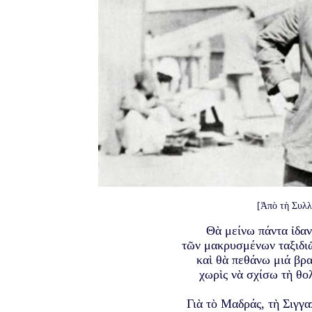
[Ἀπὸ τὴ Συλ
Θὰ μείνω πάντα ἰδαν
τῶν μακρυσμένων ταξιδι
καὶ θὰ πεθάνω μιά βρα
χωρὶς νὰ σχίσω τὴ θο
Γιὰ τὸ Μαδράς, τὴ Σιγγα