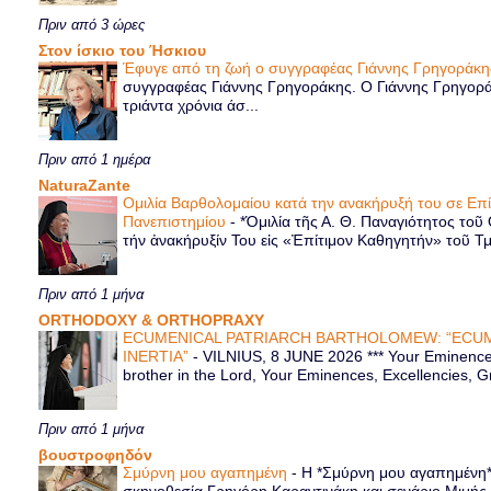
Πριν από 3 ώρες
Στον ίσκιο του Ήσκιου
Έφυγε από τη ζωή ο συγγραφέας Γιάννης Γρηγοράκ
συγγραφέας Γιάννης Γρηγοράκης. Ο Γιάννης Γρηγορά
τριάντα χρόνια άσ...
Πριν από 1 ημέρα
NaturaZante
Ομιλία Βαρθολομαίου κατά την ανακήρυξή του σε Επ
Πανεπιστημίου
-
*Ὁμιλία τῆς Α. Θ. Παναγιότητος τοῦ
τήν ἀνακήρυξίν Του εἰς «Ἐπίτιμον Καθηγητήν» τοῦ Τ
Πριν από 1 μήνα
ORTHODOXY & ORTHOPRAXY
ECUMENICAL PATRIARCH BARTHOLOMEW: “ECUM
INERTIA”
-
VILNIUS, 8 JUNE 2026 *** Your Eminence 
brother in the Lord, Your Eminences, Excellencies, G
Πριν από 1 μήνα
βουστροφηδόν
Σμύρνη μου αγαπημένη
-
Η *Σμύρνη μου αγαπημένη* ε