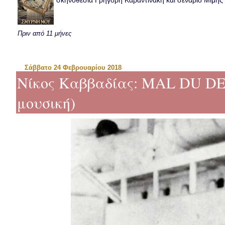
σκηνοθεσία Γρηγόρη Καραντινάκη και σενάριο Μιμής Ντ
Πριν από 11 μήνες
Σάββατο 24 Φεβρουαρίου 2018
Νίκος Καββαδίας: MAL DU DE
μουσική)