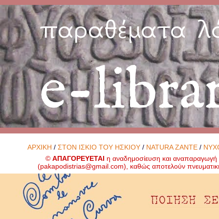
παραθέματα λ
e-libra
ΑΡΧΙΚΗ
/
ΣΤΟΝ ΙΣΚΙΟ ΤΟΥ ΗΣΚΙΟΥ
/
NATURA ZANTE
/
ΝΥΧ
©
ΑΠΑΓΟΡΕΥΕΤΑΙ
η αναδημοσίευση και αναπαραγωγή ο
(
pakapodistrias@gmail.com
), καθώς αποτελούν πνευματικ