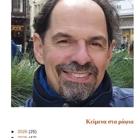
Κείμενα στα ράφια
►
2026
(25)
►
2025
(47)