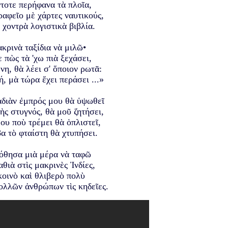
τοτε περήφανα τὰ πλοῖα,
γραφεῖο μὲ χάρτες ναυτικούς,
 χοντρὰ λογιστικὰ βιβλία.
κρινὰ ταξίδια νὰ μιλῶ•
ε πὼς τὰ 'χω πιὰ ξεχάσει,
νη, θὰ λέει σ' ὅποιον ρωτᾶ:
, μὰ τώρα ἔχει περάσει ...»
αδιὰν ἐμπρός μου θὰ ὑψωθεῖ
τὴς στυγνός, θὰ μοῦ ζητήσει,
μου ποὺ τρέμει θὰ ὁπλιστεῖ,
α τὸ φταίστη θὰ χτυπήσει.
πόθησα μιὰ μέρα νὰ ταφῶ
θιὰ στὶς μακρινὲς Ἰνδίες,
κοινὸ καὶ θλιβερὸ πολὺ
πολλῶν ἀνθρώπων τὶς κηδεῖες.