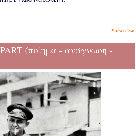
ενίση. Η ταινία είναι βασισμένη ...
Εμφάνιση όλων
PART (ποίημα - ανάγνωση -