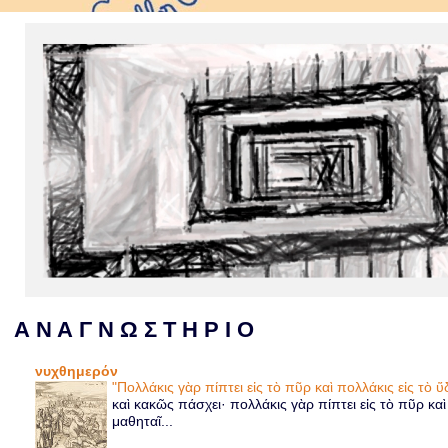
Α Ν Α Γ Ν Ω Σ Τ Η Ρ Ι Ο
νυχθημερόν
"Πολλάκις γὰρ πίπτει εἰς τὸ πῦρ καὶ πολλάκις εἰς τὸ
καὶ κακῶς πάσχει· πολλάκις γὰρ πίπτει εἰς τὸ πῦρ κα
μαθηταῖ...