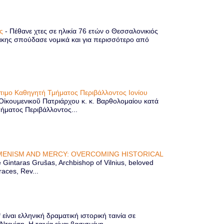
ης
-
Πέθανε χτες σε ηλικία 76 ετών ο Θεσσαλονικιός
κης σπούδασε νομικά και για περισσότερο από
ίτιμο Καθηγητή Τμήματος Περιβάλλοντος Ιονίου
 Οἰκουμενικοῦ Πατριάρχου κ. κ. Βαρθολομαίου κατά
μήματος Περιβάλλοντος...
ENISM AND MERCY: OVERCOMING HISTORICAL
Gintaras Grušas, Archbishop of Vilnius, beloved
races, Rev...
ίναι ελληνική δραματική ιστορική ταινία σε