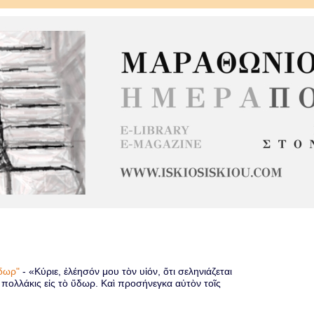
 ὕδωρ"
-
«Κύριε, ἐλέησόν μου τὸν υἱόν, ὅτι σεληνιάζεται
ὶ πολλάκις εἰς τὸ ὕδωρ. Καὶ προσήνεγκα αὐτὸν τοῖς