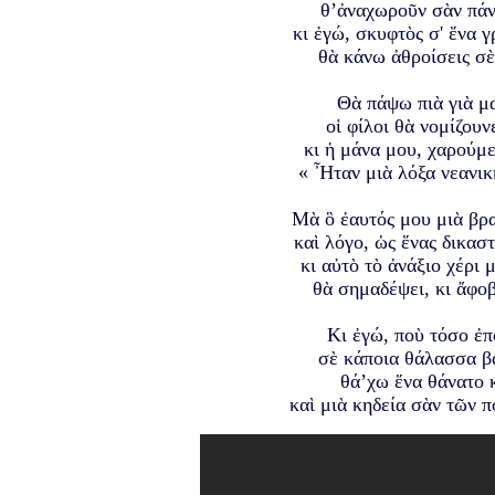
θ’ἀναχωροῦν σὰν πάν
κι ἐγώ, σκυφτὸς σ' ἕνα 
θὰ κάνω ἀθροίσεις σὲ
Θὰ πάψω πιὰ γιὰ μα
οἱ φίλοι θὰ νομίζουν
κι ἡ μάνα μου, χαρούμε
« Ἦταν μιὰ λόξα νεανική
Μὰ ὃ ἐαυτός μου μιὰ βρ
καὶ λόγο, ὡς ἕνας δικασ
κι αὐτὸ τὸ ἀνάξιο χέρι 
θὰ σημαδέψει, κι ἄφοβ
Κι ἐγώ, ποὺ τόσο ἐ
σὲ κάποια θάλασσα βα
θά’χω ἕνα θάνατο 
καὶ μιὰ κηδεία σὰν τῶν 