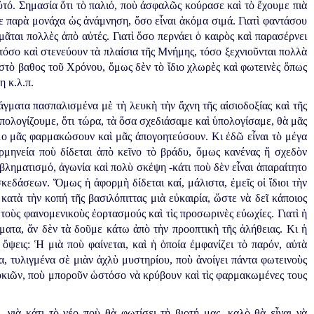
τό. Σημασία ὅτι τὸ παλιό, ποὺ ἀσφαλῶς κούρασε καὶ τὸ ἔχουμε πιὰ
ε παρὰ μονάχα ὡς ἀνάμνηση, ὅσο εἶναι ἀκόμα σιμά. Γιατὶ φαντάσου
ται πολλὲς ἀπὸ αὐτές. Γιατὶ ὅσο περνάει ὁ καιρὸς καὶ παρασέρνει
τόσο καὶ στενεύουν τὰ πλαίσια τῆς Μνήμης, τόσο ξεχνιοῦνται πολλὰ
 στὸ βαθος τοῦ Χρόνου, ὅμως δὲν τὸ ἴδιο χλωρὲς καὶ φωτεινὲς ὅπως
 κ.λ.π.
γματα πασπαλισμένα μὲ τὴ λευκὴ τὴν ἄχνη τῆς αἰσιοδοξίας καὶ τῆς
ὑπολογίζουμε, ὅτι τώρα, τὰ ὅσα σχεδιάσαμε καὶ ὑπολογίσαμε, θὰ μᾶς
μο μᾶς φαρμακώσουν καὶ μᾶς ἀπογοητεύσουν. Κι ἐδῶ εἶναι τὸ μέγα
ρμηνεία ποὺ δίδεται ἀπὸ κεῖνο τὸ βράδυ, ὅμως κανένας ἤ σχεδὸν
βληματισμό, ἀγωνία καὶ πολὺ σκέψη -κάτι ποὺ δὲν εἶναι ἀπαραίτητο
σκεδάσεων. Ὅμως ἡ ἀφορμὴ δίδεται καί, μάλιστα, ἐμεῖς οἱ ἴδιοι τὴν
ατὰ τὴν κοπή τῆς βασιλόπιττας μιὰ εὐκαιρία, ὥστε νὰ δεῖ κάποιος
οὺς φαινομενικοὺς ἑορτασμούς καὶ τὶς προσωρινὲς εὐωχίες. Γιατὶ ἡ
ατα, ἄν δὲν τὰ δοῦμε κάτω ἀπὸ τὴν προοπτικὴ τῆς ἀλήθειας. Κι ἡ
 ὄψεις: Ἡ μιὰ ποὺ φαίνεται, καὶ ἡ ὁποία ἐμφανίζει τὸ παρόν, αὐτὰ
, τυλιγμένα σὲ μιὰν ἀχλὺ μυστηρίου, ποὺ ἀνοίγει πάντα φωτεινοὺς
κιῶν, ποὺ μποροῦν ὡστόσο νὰ κρύβουν καὶ τὶς φαρμακωμένες τους
 γιὰ κάτι τὸ νέο ποὺ θὰ φωτίσει τὴ βιοτή μας, καλὸ θὰ εἶναι νὰ