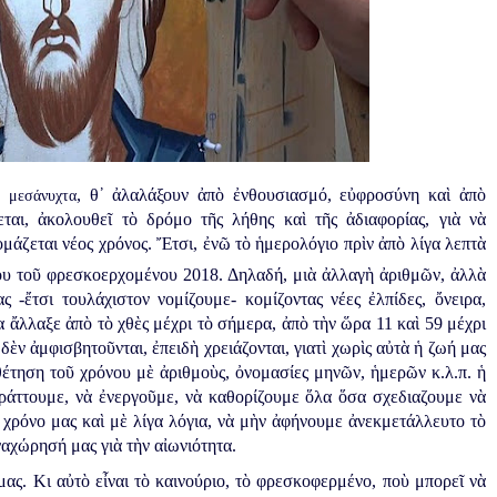
υν
, θ᾿ ἀλαλάξουν ἀπὸ ἐνθουσιασμό, εὐφροσύνη καὶ ἀπὸ
μεσάνυχτα
εται
, ἀκολουθεῖ τὸ δρόμο τῆς λήθης καὶ τῆς ἀδιαφορίας, γιὰ νὰ
ομάζεται νέος χρόνος. Ἔτσι, ἐνῶ τὸ ἡμερολόγιο πρὶν ἀπὸ λίγα λεπτὰ
υ τοῦ φρεσκοερχομένου 2018. Δηλαδή, μιὰ ἀλλαγὴ ἀριθμῶν, ἀλλὰ
-ἔτσι τουλάχιστον νομίζουμε- κομίζοντας νέες ἐλπίδες, ὄνειρα,
εια ἄλλαξε ἀπὸ τὸ χθὲς μέχρι τὸ σήμερα, ἀπὸ τὴν ὥρα 11 καὶ 59 μέχρι
ὲν ἀμφισβητοῦνται, ἐπειδὴ χρειάζονται, γιατὶ χωρὶς αὐτὰ ἡ ζωή μας
θέτηση τοῦ χρόνου μὲ ἀριθμοὺς,
ὀ
νομασίες μηνῶν, ἡμερῶν κ.λ.π. ἡ
πράττουμε, νὰ ἐνεργοῦμε, νὰ καθορίζουμε ὅλα ὅσα σχεδιαζουμε νὰ
ὸ χρόνο μας καὶ μὲ λίγα λόγια, νὰ μὴν ἀφήνουμε ἀνεκμετάλλευτο τὸ
ναχώρησή μας γιὰ τὴν αἰωνιότητα.
ας. Κι αὐτὸ εἶναι τὸ καινούριο, τὸ φρεσκοφερμένο, ποὺ μπορεῖ νὰ