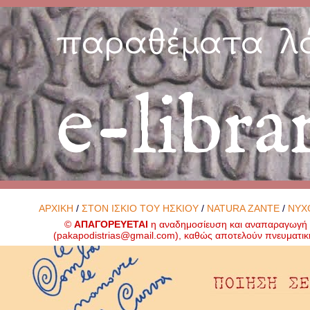
παραθέματα λ
e-libra
ΑΡΧΙΚΗ
/
ΣΤΟΝ ΙΣΚΙΟ ΤΟΥ ΗΣΚΙΟΥ
/
NATURA ZANTE
/
ΝΥΧ
©
ΑΠΑΓΟΡΕΥΕΤΑΙ
η αναδημοσίευση και αναπαραγωγή ο
(
pakapodistrias@gmail.com
), καθώς αποτελούν πνευματικ