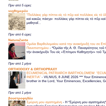
Πριν από 5 ώρες
νυχθημερόν
"Πολλάκις γὰρ πίπτει εἰς τὸ πῦρ καὶ πολλάκις εἰς τὸ
καὶ κακῶς πάσχει· πολλάκις γὰρ πίπτει εἰς τὸ πῦρ κα
μαθηταῖ...
Πριν από 6 ώρες
NaturaZante
Ομιλία Βαρθολομαίου κατά την ανακήρυξή του σε Επ
Πανεπιστημίου
-
*Ὁμιλία τῆς Α. Θ. Παναγιότητος τοῦ
τήν ἀνακήρυξίν Του εἰς «Ἐπίτιμον Καθηγητήν» τοῦ Τ
Πριν από 1 μήνα
ORTHODOXY & ORTHOPRAXY
ECUMENICAL PATRIARCH BARTHOLOMEW: “ECUM
INERTIA”
-
VILNIUS, 8 JUNE 2026 *** Your Eminence 
brother in the Lord, Your Eminences, Excellencies, G
Πριν από 1 μήνα
βουστροφηδόν
Σμύρνη μου αγαπημένη
-
Η *Σμύρνη μου αγαπημένη* ε