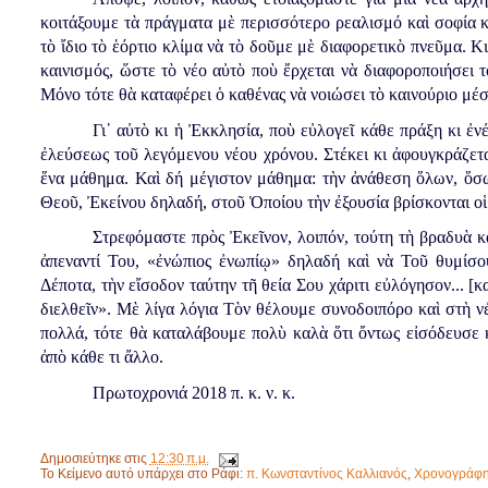
κοιτάξουμε τὰ πράγματα μὲ περισσότερο ρεαλισμό καὶ σοφία κ
τὸ ἴδιο τὸ ἑόρτιο κλίμα νὰ τὸ δοῦμε μὲ διαφορετικὸ πνεῦμα. Κι
καινισμός, ὥστε τὸ νέο αὐτὸ ποὺ ἔρχεται νὰ διαφοροποιήσει τ
Μόνο τότε θὰ καταφέρει ὁ καθένας νὰ νοιώσει τὸ καινούριο μέσ
Γι᾿ αὐτὸ κι ἡ Ἐκκλησία, ποὺ εὐλογεῖ κάθε πράξη κι ἐν
ἐλεύσεως τοῦ λεγόμενου νέου χρόνου. Στέκει κι ἀφουγκράζετ
ἕνα μάθημα. Καὶ δή μέγιστον μάθημα: τὴν ἀνάθεση ὅλων, ὅσω
Θεοῦ, Ἐκείνου δηλαδή, στοῦ Ὁποίου τὴν ἐξουσία βρίσκονται οἱ κ
Στρεφόμαστε πρὸς Ἐκεῖνον, λοιπόν, τούτη τὴ βραδυὰ κ
ἀπεναντί Του, «ἐνώπιος ἐνωπίῳ» δηλαδή καὶ νὰ Τοῦ θυμίσ
Δέποτα, τὴν εἴσοδον ταύτην τῆ θεία Σου χάριτι εὐλόγησον... [κ
διελθεῖν». Μὲ λίγα λόγια Τὸν θέλουμε συνοδοιπόρο καὶ στὴ νέ
πολλά, τότε θὰ καταλάβουμε πολὺ καλὰ ὅτι ὄντως εἰσόδευσε 
ἀπὸ κάθε τι ἄλλο.
Πρωτοχρονιά 2018 π. κ. ν. κ.
Δημοσιεύτηκε στις
12:30 π.μ.
Το Κείμενο αυτό υπάρχει στο Ράφι:
π. Κωνσταντίνος Καλλιανός
,
Χρονογράφ