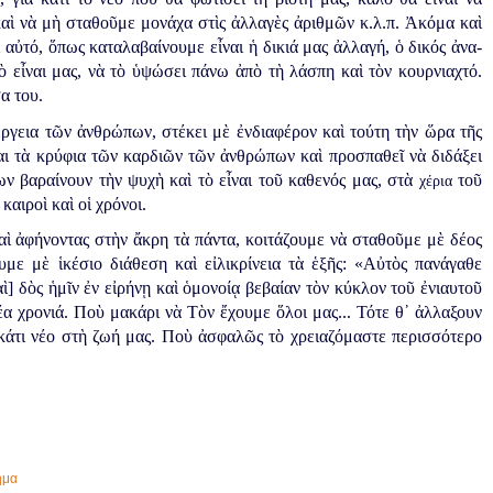
αὶ νὰ μὴ σταθοῦμε μονάχα στὶς ἀλλαγὲς ἀριθμῶν κ.λ.π. Ἀκόμα καὶ
 αὐτό, ὅπως καταλαβαίνουμε εἶναι ἡ δικιά μας ἀλλαγή, ὁ δικός ἀνα-
ὸ εἶναι μας, νὰ τὸ ὑψώσει πάνω ἀπὸ τὴ λάσπη καὶ τὸν κουρνιαχτό.
α του.
έργεια τῶν ἀνθρώπων, στέκει μὲ ἐνδιαφέρον καὶ τούτη τὴν ὥρα τῆς
αι τὰ κρύφια τῶν καρδιῶν τῶν ἀνθρώπων καὶ προσπαθεῖ νὰ διδάξει
ν βαραίνουν τὴν ψυχὴ καὶ τὸ εἶναι τοῦ καθενός μας, στὰ
τοῦ
χέρια
αιροὶ καὶ οἱ χρόνοι.
αὶ ἀφήνοντας στὴν ἄκρη τὰ πάντα, κοιτάζουμε νὰ σταθοῦμε μὲ δέος
ουμε μὲ
ἱ
κέσιο διάθεση καὶ εἰλικρίνεια τὰ
ἑ
ξῆς: «Αὐτὸς πανάγαθε
αὶ] δὸς ἡμῖν ἐν εἰρήνῃ καὶ ὁμονοίᾳ βεβαίαν τὸν κύκλον τοῦ ἐνιαυτοῦ
α χρονιά. Ποὺ μακάρι νὰ Τὸν ἔχουμε ὅλοι μας... Τότε θ᾿ ἀλλαξουν
κάτι νέο στὴ ζωή μας. Ποὺ ἀσφαλῶς τὸ χρειαζόμαστε περισσότερο
ημα