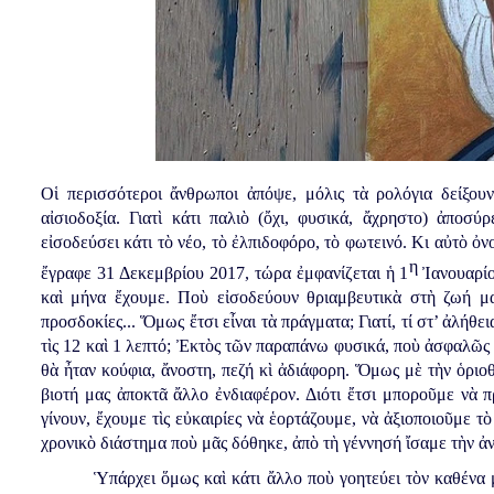
Οἱ περισσότεροι ἄνθρωποι ἀπόψε, μόλις τὰ ρολόγια δείξο
αἰσιοδοξία. Γιατὶ κάτι παλιὸ (ὄχι, φυσικά, ἄχρηστο)
ἀπ
o
σύρ
εἰσοδεύσει κάτι τὸ νέο, τὸ ἐλπιδοφόρο, τὸ φωτεινό. Κι αὐτὸ ὀν
η
ἔγραφε 31 Δεκεμβρίου 2017, τώρα ἐμφανίζεται ἡ 1
Ἰανουαρίο
καὶ μήνα ἔχουμε. Ποὺ εἰσοδεύουν θριαμβευτικὰ στὴ ζωή μας 
προσδοκίες... Ὅμως ἔτσι εἶναι τὰ πράγματα; Γιατί, τί στ’ ἀλήθ
τὶς 12 καὶ 1 λεπτό; Ἐκτὸς τῶν παραπάνω φυσικά, ποὺ ἀσφαλῶς δ
θὰ ἦταν κούφια, ἄνοστη, πεζή κὶ ἀδιάφορη. Ὅμως μὲ τὴν ὁριο
βιοτή μας ἀποκτᾶ ἄλλο ἐνδιαφέρον. Διότι ἔτσι μποροῦμε νὰ 
γίνουν, ἔχουμε τὶς εὐκαιρίες νὰ ἑορτάζουμε, νὰ ἀξιοποιοῦμε τ
χρονικὸ διάστημα ποὺ μᾶς δόθηκε, ἀπὸ τὴ γέννησή ἴσαμε τὴν ἀ
Ὑπάρχει ὅμως καὶ κάτι ἄλλο ποὺ γοητεύει τὸν καθένα μ