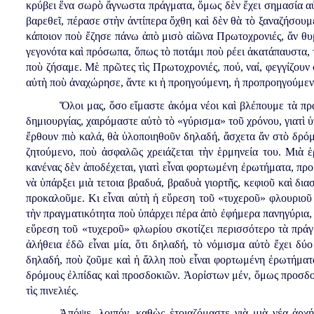
κρύβει ἕνα σωρὸ ἄγνωστα πράγματα, ὅμως δὲν ἔχει σημασία αὐ
βαρεθεῖ, πέρασε στὴν ἀντίπερα ὄχθη καὶ δὲν θὰ τὸ ξαναζήσουμ
κάποιον ποὺ ἔζησε πάνω ἀπὸ μισὸ αἰῶνα Πρωτοχρονιές, ἄν θυμᾶ
γεγονότα καὶ πρόσωπα, ὅπως τὸ ποτάμι ποὺ ρέει ἀκατάπαυστα, 
ποὺ ζήσαμε. Μὲ πρῶτες τὶς Πρωτοχρονιές, πού, ναί, φεγγίζουν
αὐτὴ ποὺ ἀναχώρησε, ἄντε κι ἡ προηγούμενη, ἡ προπροηγούμενη
Ὅλοι μας, ὅσο εἴμαστε ἀκόμα νέοι καὶ βλέπουμε τὰ πρά
δημιουργίας, χαιρόμαστε αὐτὸ τὸ «γύρισμα» τοῦ χρόνου, γιατὶ 
ἔρθουν πιὸ καλά, θὰ ὑλοποιηθοῦν δηλαδή, ἄσχετα ἄν στὸ δρό
ζητούμενο, ποὺ ἀσφαλῶς χρειάζεται τὴν ἑρμηνεία του. Μιὰ ἑ
κανένας δὲν ἀποδέχεται, γιατὶ εἶναι φορτωμένη ἐρωτήματα, προ
νὰ ὑπάρξει μιὰ τετοια βραδυά, βραδυὰ γιορτῆς, κεφιοῦ καὶ δια
προκαλοῦμε. Κι εἶναι αὐτὴ ἡ εὕρεση τοῦ «τυχεροῦ» φλουριοῦ κ
τὴν πραγματικότητα ποὺ ὑπάρχει πέρα ἀπὸ ἐφήμερα πανηγύρια, τ
εὕρεση τοῦ «τυχεροῦ» φλωρίου σκοτίζει περισσότερο τὰ πράγμ
ἀλήθεια ἐδῶ εἶναι μία, ὅτι δηλαδή, τὸ νόμισμα αὐτὸ ἔχει δύο
δηλαδή, ποὺ ζοῦμε καὶ ἡ ἄλλη ποὺ εἶναι φορτωμένη ἐρωτήματα
δρόμους ἐλπίδας καὶ προσδοκιῶν. Ἀορίστων μέν, ὅμως προσδο
τὶς πινελιές.
Ἀπόψε, λοιπόν, καθὼς ἑτοιαζόμαστε γιὰ μιὰ νέα ἀρχή,