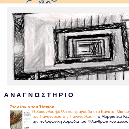
Α Ν Α Γ Ν Ω Σ Τ Η Ρ Ι Ο
Στον ίσκιο του Ήσκιου
Η Ζάκυνθος ψάλλει και τραγουδά στο Βανάτο. Μια α
του Πανηγυριού της Παναγούλας
-
Το Μορφωτικό Κέν
την πολυφωνική Χορωδία του Φιλανθρωπικού Συλλόγου