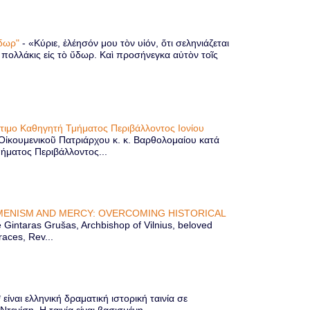
 ὕδωρ"
-
«Κύριε, ἐλέησόν μου τὸν υἱόν, ὅτι σεληνιάζεται
ὶ πολλάκις εἰς τὸ ὕδωρ. Καὶ προσήνεγκα αὐτὸν τοῖς
ίτιμο Καθηγητή Τμήματος Περιβάλλοντος Ιονίου
 Οἰκουμενικοῦ Πατριάρχου κ. κ. Βαρθολομαίου κατά
μήματος Περιβάλλοντος...
ENISM AND MERCY: OVERCOMING HISTORICAL
Gintaras Grušas, Archbishop of Vilnius, beloved
races, Rev...
ίναι ελληνική δραματική ιστορική ταινία σε