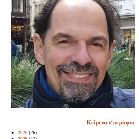
Κείμενα στα ράφια
►
2026
(25)
►
2025
(47)