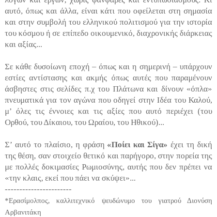
αυτό, όπως και άλλα, είναι κάτι που οφείλεται στη σημασία
και στην συμβολή του ελληνικού πολιτισμού για την ιστορία
του κόσμου ή σε επίπεδο οικουμενικό, διαχρονικής διάρκειας
και αξίας...
Σε κάθε δυσοίωνη εποχή – όπως και η σημερινή – υπάρχουν
εστίες αντίστασης και ακμής όπως αυτές που παραμένουν
άσβηστες στις σελίδες π.χ του Πλάτωνα και δίνουν «όπλα»
πνευματικά για τον αγώνα που οδηγεί στην Ιδέα του Καλού,
μ’ όλες τις έννοιες και τις αξίες που αυτό περιέχει (του
Ορθού, του Δίκαιου, του Ωραίου, του Ηθικού)...
Σ’ αυτό το πλαίσιο, η φράση
«Ποίει και Σίγα»
έχει τη δική
της θέση, σαν στοιχείο θετικό και παρήγορο, στην πορεία της
με πολλές δοκιμασίες Ρωμιοσύνης, αυτής που δεν πρέπει να
«την κλαις, εκεί που πάει να σκύψει»...
-----------------------
*Ερασίμολπος, καλλιτεχνικό ψευδώνυμο του γιατρού Διονύση
Αρβανιτάκη