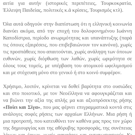
αιτία για αυτήν (ιστορικές περιπέτειες, Τουρκοκρατία,
Έλλειψη Παιδείας, πολιτικές κ.ά κρίσεις, Τουρισμός κτλ).
Όλα αυτά οδηγούν στην διαπίστωση ότι η ελληνική κοινωνία
διανύει ακόμα, από την εποχή του δολοφονημένου Ιωάννη
Καποδίστρια, περίοδο ανωριμότητας και υπανάπτυξης (παρά
τις όποιες εξαιρέσεις, που επιβεβαιώνουν τον κανόνα), χωρίς
τις προσπάθειες που απαιτούνται, χωρίς ανάληψη των όποιων
ευθυνών, χωρίς διόρθωση των λαθών, χωρίς ωριμότητα σε
όλους τους τομείς, με υπέρβαση του ατομικού ωφελιμισμού
και με στόχευση μόνο στο γενικό ή στο κοινό συμφέρον.
Χρήσιμο, λοιπόν, κρίνεται να δοθεί βαρύτητα στο ουσιώδες
και στο ποιοτικό, με τον Νεοέλληνα να αφουγκράζεται και
να βιώνει την αξία της απλής μα και αξιοπρόσεκτης ρήσης
«Ποίει και Σίγα»
, που μας φέρνει επιγραμματικά κοντά στις
ανάλογες σοφές ρήσεις των αρχαίων Ελλήνων. Μια ρήση ή
μια προτροπή, που κατευθύνει τον καθένα μας προς τον χώρο
της δημιουργίας και της αθόρυβης προσφοράς, της συνέπειας
λόγων και έργων, χωρίς φανφάρες και εντυπωσιασμούς. Κι