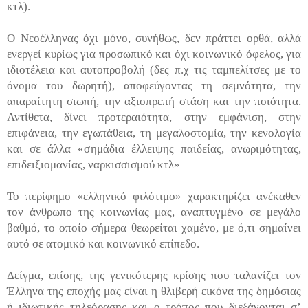
κτλ).
Ο Νεοέλληνας όχι μόνο, συνήθως, δεν πράττει ορθά, αλλά
ενεργεί κυρίως για προσωπικό και όχι κοινωνικό όφελος, για
ιδιοτέλεια και αυτοπροβολή (δες π.χ τις ταμπελίτσες με το
όνομα του δωρητή), αποφεύγοντας τη σεμνότητα, την
απαραίτητη σιωπή, την αξιοπρεπή στάση και την ποιότητα.
Αντίθετα, δίνει προτεραιότητα, στην εμφάνιση, στην
επιφάνεια, την εγωπάθεια, τη μεγαλοστομία, την κενολογία
και σε άλλα «σημάδια έλλειψης παιδείας, ανωριμότητας,
επιδειξιομανίας, ναρκισσισμού κτλ»
Το περίφημο «ελληνικό φιλότιμο» χαρακτηρίζει ανέκαθεν
τον άνθρωπο της κοινωνίας μας, αναπτυγμένο σε μεγάλο
βαθμό, το οποίο σήμερα θεωρείται χαμένο, με ό,τι σημαίνει
αυτό σε ατομικό και κοινωνικό επίπεδο.
Δείγμα, επίσης, της γενικότερης κρίσης που ταλανίζει τον
Έλληνα της εποχής μας είναι η θλιβερή εικόνα της δημόσιας
ή ιδιωτικής τηλεόρασης και ο τρόπος που διεξάγονται σ’