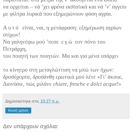
να ορχείται – νά ’χει
φρένα εκστατικά
και νά ’ν’ αγγείο
με φίλτρα λυρικά που εξημερώνουν φύση αγρία.
Αυτό
είναι, ναι, η μετάφραση: εξημέρωση αγρίων
στίχων!
Να γαληνέψω μού ’πεσε
εγώ
τον πόνο του
Πετράρχη,
του ποιητή των ποιητών. Μα και για μένα υπάρχει
το κίνητρο στη μεταγλώττιση να μπώ των ήχων:
δροσόχορτα
,
δροσάνθη
ερωτικά μού λένε «Γι’ άκουε,
Διονύσιε, πώς μιλάνε
chiare
,
fresche
e
dolci
acque
!»
Δημοσιεύτηκε στις
10:27 π.μ.
Κοινή χρήση
Δεν υπάρχουν σχόλια: