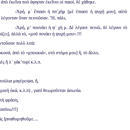
ἀπὸ ἐκεῖνα ποὺ ἀφησαν ἐκεῖνοι οἱ παιοί, δὲ χάθηκε.
-Ἀρή, μ᾿ ἔπιασι ἡ πσ΄χήμ [μὲ ἐπιασε ἡ ψυχή μου], αὐτὸ
λέγονταν ὅταν πεινοῦσαν. Ἤ, πάλι,
-Ἀρή, μ’ πουνάει ἡ ψ᾿ χή μ. Δὲ λέγανε πεινῶ, δὲ λέγανε τὸ
ίζει], ἀλλὰ τό, «μοῦ πονάει ἡ ψυχή μου».!!!
ντοῦσαν πολὺ λιτά:
κοσά, ἀπὸ τὸ «μπουκιά», στὸ στόμα μου] ἤ, τὸ ἄλλο,
ς ἤ λ᾿ γάκ’τυρί κ.λ.π.
σούλια μαγέρειψα, ἤ,
 μισή ὀκά, κ.λ.π) , γιατὶ θεωροῦνταν ἀσωτία.
 τὴ φράση,
ταπίνω!!!]
ὶς ξαναθυμηθοῦμε....