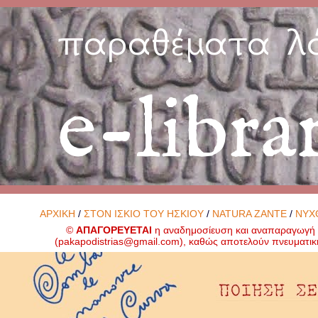
παραθέματα λ
e-libra
ΑΡΧΙΚΗ
/
ΣΤΟΝ ΙΣΚΙΟ ΤΟΥ ΗΣΚΙΟΥ
/
NATURA ZANTE
/
ΝΥΧ
©
ΑΠΑΓΟΡΕΥΕΤΑΙ
η αναδημοσίευση και αναπαραγωγή ο
(
pakapodistrias@gmail.com
), καθώς αποτελούν πνευματικ