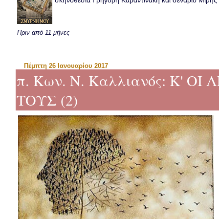
σκηνοθεσία Γρηγόρη Καραντινάκη και σενάριο Μιμής Ντ
Πριν από 11 μήνες
Πέμπτη 26 Ιανουαρίου 2017
π. Κων. Ν. Καλλιανός: Κ' Ο
ΤΟΥΣ (2)