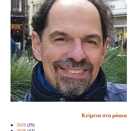
Κείμενα στα ράφια
►
2026
(25)
►
2025
(47)