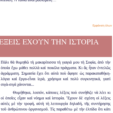
ενίση. Η ταινία είναι βασισμένη ...
Εμφάνιση όλων
Ι ΛΕΞΕΙΣ ΕΧΟΥΝ ΤΗΝ ΙΣΤΟΡΙΑ
Πάλι θὰ θυμηθῶ τὴ μακαρίτισσα τὴ γιαγιά μου τὴ Σοφία, ἀπὸ τὴν
ὁποία ἔχω μάθει πολλὰ καὶ ποικίλα πράγματα. Κι ἄς ἦταν ἐντελῶς
ἀγράμματη. Σημασία ἔχει ὅτι αὐτὰ ποὺ ἄφησε ὡς παρακαταθήκη-
λόγια καὶ ἔργα-εἶναι ἱερὰ, χρήσιμα καὶ πολὺ συγκινητικά, γιατὶ
σιγὰ-σιγά χάνονται...
Θυμήθηκα, λοιπόν, κάποιες λέξεις ποὺ συνήθιζε νὰ λέει κι
οἱ ὁποῖες εἶχαν καὶ νόημα καὶ ἱστορία. Ἔχουν δὲ σχέση οἱ λέξεις
αὐτὲς μὲ τὴν τροφή, αὐτὴ τὴ λειτουργία δηλαδή, τῆς συντήρησης
τοῦ ἀνθρώπινου ὀργανισμοῦ. Τὶς παραθέτω μὲ τὴν ἐλπίδα ὅτι κάτι