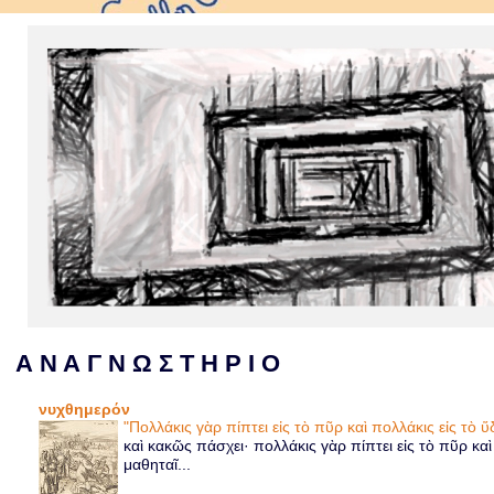
Α Ν Α Γ Ν Ω Σ Τ Η Ρ Ι Ο
νυχθημερόν
"Πολλάκις γὰρ πίπτει εἰς τὸ πῦρ καὶ πολλάκις εἰς τὸ
καὶ κακῶς πάσχει· πολλάκις γὰρ πίπτει εἰς τὸ πῦρ κα
μαθηταῖ...