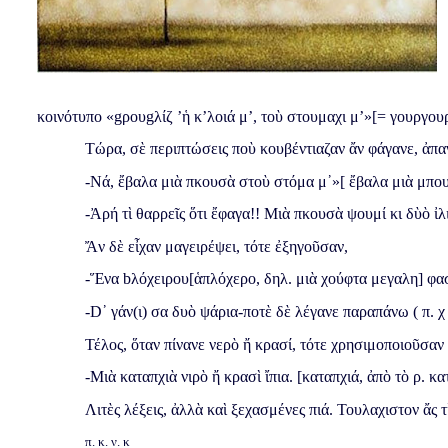
κοινότυπο «
g
ρου
g
λίζ ’ἡ κ’λοιά μ’, τοὺ στουμαχι μ’»[= γουργουρ
Τώρα, σὲ περιπτώσεις ποὺ κουβέντιαζαν ἄν φάγανε, ἀπα
-Νά, ἔβαλα μιὰ πκουσὰ στοὺ στόμα μ᾿»[ ἔβαλα μιὰ μπου
-Ἀρή τὶ θαρρεῖς ὅτι ἔφαγα!! Μιὰ πκουσὰ ψουμί κι δὺὸ ἰλιέ
Ἄν δὲ εἶχαν μαγειρέψει, τότε ἐξηγοῦσαν,
-Ἕνα
b
λόχειρου[ἁπλόχερο, δηλ. μιὰ χούφτα μεγαλη] φα
-
D
᾿ γάν(ι) σα δυὸ ψάρια-ποτὲ δὲ λέγανε παραπάνω ( π. χ
Τέλος, ὅταν πίνανε νερὸ ἤ κρασί, τότε χρησιμοποιοῦσαν
-Μιὰ καταπχιὰ νιρὸ ἤ κρασὶ ἴπια. [καταπχιά, ἀπὸ τὸ ρ. κα
Λιτὲς λέξεις, ἀλλὰ καὶ ξεχασμένες πιά. Τουλαχιστον ἄς τ
π. κ. ν. κ