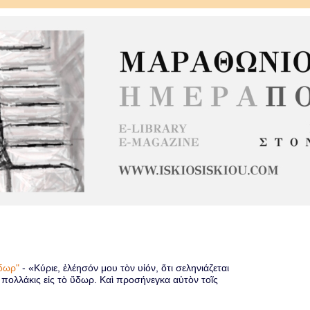
 ὕδωρ"
-
«Κύριε, ἐλέησόν μου τὸν υἱόν, ὅτι σεληνιάζεται
ὶ πολλάκις εἰς τὸ ὕδωρ. Καὶ προσήνεγκα αὐτὸν τοῖς