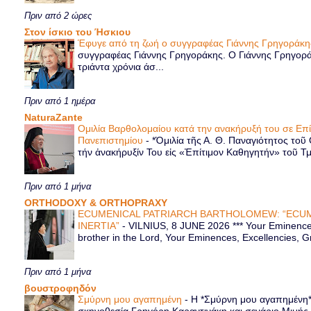
Πριν από 2 ώρες
Στον ίσκιο του Ήσκιου
Έφυγε από τη ζωή ο συγγραφέας Γιάννης Γρηγοράκ
συγγραφέας Γιάννης Γρηγοράκης. Ο Γιάννης Γρηγορά
τριάντα χρόνια άσ...
Πριν από 1 ημέρα
NaturaZante
Ομιλία Βαρθολομαίου κατά την ανακήρυξή του σε Επ
Πανεπιστημίου
-
*Ὁμιλία τῆς Α. Θ. Παναγιότητος τοῦ
τήν ἀνακήρυξίν Του εἰς «Ἐπίτιμον Καθηγητήν» τοῦ Τ
Πριν από 1 μήνα
ORTHODOXY & ORTHOPRAXY
ECUMENICAL PATRIARCH BARTHOLOMEW: “ECUM
INERTIA”
-
VILNIUS, 8 JUNE 2026 *** Your Eminence 
brother in the Lord, Your Eminences, Excellencies, G
Πριν από 1 μήνα
βουστροφηδόν
Σμύρνη μου αγαπημένη
-
Η *Σμύρνη μου αγαπημένη* ε