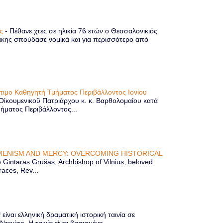
ης
-
Πέθανε χτες σε ηλικία 76 ετών ο Θεσσαλονικιός
κης σπούδασε νομικά και για περισσότερο από
ίτιμο Καθηγητή Τμήματος Περιβάλλοντος Ιονίου
 Οἰκουμενικοῦ Πατριάρχου κ. κ. Βαρθολομαίου κατά
μήματος Περιβάλλοντος...
ENISM AND MERCY: OVERCOMING HISTORICAL
Gintaras Grušas, Archbishop of Vilnius, beloved
races, Rev...
ίναι ελληνική δραματική ιστορική ταινία σε