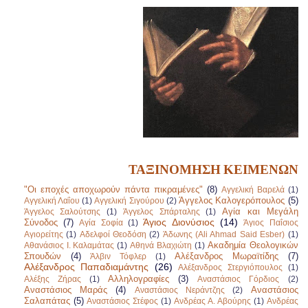
ΤΑΞΙΝΟΜΗΣΗ ΚΕΙΜΕΝΩΝ
"Οι εποχές αποχωρούν πάντα πικραμένες"
(8)
Αγγελική Βαρελά
(1)
Άγγελος Καλογερόπουλος
(5)
Αγγελική Λαΐου
(1)
Αγγελική Σιγούρου
(2)
Αγία και Μεγάλη
Άγγελος Σαλούτσης
(1)
Άγγελος Σπάρταλης
(1)
Άγιος Διονύσιος
(14)
Σύνοδος
(7)
Αγία Σοφία
(1)
Άγιος Παΐσιος
Αγιορείτης
(1)
Αδελφοί Θεοδόση
(2)
Άδωνης (Ali Ahmad Said Esber)
(1)
Ακαδημία Θεολογικών
Αθανάσιος Ι. Καλαμάτας
(1)
Αθηνά Βλαχιώτη
(1)
Σπουδών
(4)
Αλέξανδρος Μωραϊτίδης
(7)
Άλβιν Τόφλερ
(1)
Αλέξανδρος Παπαδιαμάντης
(26)
Αλέξανδρος Στεργιόπουλος
(1)
Αλληλογραφίες
(3)
Αλέξης Ζήρας
(1)
Αναστάσιος Γόρδιος
(2)
Αναστάσιος Μαράς
(4)
Αναστάσιος
Αναστάσιος Νεράντζης
(2)
Σαλαπάτας
(5)
Αναστάσιος Στέφος
(1)
Ανδρέας Α. Αβούρης
(1)
Ανδρέας