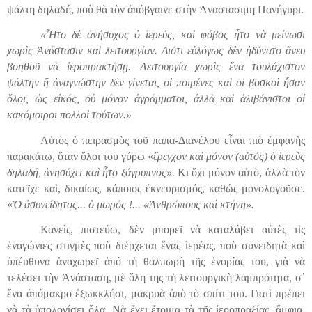
ψάλτη δηλαδή, ποὺ θὰ τὸν ἀπόβγαινε στὴν Ἀναστασιμη Πανήγυρι.
«Ἦτο δὲ ἀνήσυχος ὁ ἱερεύς, καὶ φόβος ἦτο νὰ μείνωσι
χωρὶς Ἀνάστασιν καὶ λειτουργίαν. Διότι εὐλόγως δὲν ἠδύνατο ἄνευ
βοηθοῦ νὰ ἱεροπρακτήσῃ. Λειτουργία χωρὶς ἕνα τουλάχιστον
ψάλτην ἤ ἀναγνώστην δὲν γίνεται, οἱ ποιμένες καὶ οἰ βοσκοὶ ἦσαν
ὅλοι, ὡς εἰκός, οὐ μόνον ἀγράμματοι, ἀλλὰ καὶ ἀλιβάνιστοι οἱ
κακόμοιροι πολλοὶ τούτων.»
Αὐτὸς
ὁ
πειρασμὸς τοῦ παπα-Διανέλου εἶναι πιὸ ἐμφανὴς
παρακάτω, ὅταν ὅλοι του γύρω «
ἔρεγχον καὶ μόνον (αὐτός) ὁ ἱερεὺς
δηλαδή, ἀνησύχει καὶ ἦτο ξάγρυπνος».
Κι ὄχι μόνον αὐτὸ, ἀλλὰ τὸν
κατεῖχε καὶ, δικαίως, κάποιος ἐκνευρισμός, καθώς μονολογοῦσε.
«
Ὁ ἀσυνείδητος... ὁ μωρός !... «Ἀνθρώπους καὶ κτήνη».
Κανεὶς, πιστεύω, δὲν μπορεῖ νὰ καταλάβει αὐτὲς τὶς
ἐναγώνιες στιγμὲς ποὺ διέρχεται ἕνας ἱερέας, ποὺ συνειδητὰ καὶ
ὑπέυθυνα ἀναχωρεῖ ἀπό τὴ θαλπωρὴ τῆς ἐνορίας του, γιὰ νὰ
τελέσει τὴν Ἀνάσταση, μὲ ὅλη της τὴ λειτουργικὴ λαμπρότητα, σ᾿
ἕνα ἀπ
ό
μακρο ἐξωκκλ
ή
σι, μακρυὰ ἀπὸ τὸ σπίτι του. Γιατὶ πρέπει
νὰ τὰ ὑπολογίσει ὅλα. Νὰ ἔχει ἕτοιμα τὰ τῆς ἱεροπραξίας, ἄμφια,