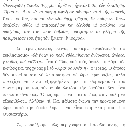
ἐσυλλογίσθη τίποτε. Ἐξήφθη ἀμέσως, ἠγανάκτησε, δὲν ἐκρατήθη.
Ἥμαρτεν. Ἀντὶ νὰ καταφέρῃ σφοδρὸν ράπισμα κατὰ τῆς παρειᾶς
τοῦ υἱοῦ του, καὶ νὰ ἐξακολουθήςῃ ἥσυχος τὸ καθῆκον του...
ἀπέβαλεν εὐθὺς τὸ ἐπιτραχ
ή
λιον καὶ ἐξεδύθη τὸ φαιλόνιο, καὶ
διασχίσας τὸν τὸν ναὸν ἐξῆλθεν, ἀποφεύγων τὸ βλέμμα τῆς
πρεσβυτέρας του, ἥτις τὸν ἔβλεπεν ἔντρομος».
Σὲ μέρα χρονιάρα, ἐκεῖνος ποὺ φέρνει ἀναστάτωση στὸ
ἐκκλησίασμα- «
θὰ ἦσαν τὸ πολὺ ἑβδομήκοντα ἄνθρωποι, ἄνδρες,
γυναῖκες καὶ παῖδε
ς»- εἶναι ὀ ἴδιος ποὺ τοὺς ἄνοιξε τὴ θύρα τῆς
ἐλπίδας καὶ τῆς χαρᾶς μὲ τὸ «
Χριστὸς Ἀνέστη
»: ὁ ἱερέας. Ὁ ὁποῖος
δὲν ἀρκεῖται στὸ νὰ λιποτακτήσει σὲ ὥρα ἱεροπραξίας, ἀλλὰ
συνεχίζει νὰ εἶναι ἐξοργισμένος μὲ τὴ συμπεριφορὰ τοῦ
συνεφημερίου του, τὴν ὁποία ὡστόσο τὴν ὑποθέτει, δὲν εἶναι
ἀπόλυτα σίγουρος. Ὅμως πρέπει νὰ πάει ὁ ἴδιος στὴν πόλη νὰ
ἐξακριβώσει. Ἀλήθεια, τί; Καὶ μάλιστα ἐκείνη τὴν προχωρημένη
ὥρα, κατὰ τὴν ὁποία ἔπρεπε νὰ εἶναι στὴ θέση του. Στὸ
Θυσιαστήριο.
Ἄς προσέξουμε π
ῶ
ς περιγράφει ὁ Παπαδιαμάντης τὴ