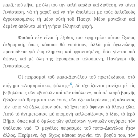
παπᾶ, ποὺ πῆγε, μὲ
ὅ
λη του τὴν καλὴ καρδιὰ καὶ διάθεση, νὰ κάνει
Ἀνάσταση, νὰ τὴ χαρεῖ καί νὰ τὴν ἀπολάψει μὲ το
ύ
ς ἁπλοϊκοὺς
ἀγροτοποιμένες τὴ μέρα αὐτὴ τοῦ Πασχα. Μέρα μοναδικὴ καὶ
δεμένη ἀπόλυτα μὲ τὴ γνήσια ἑλληνικὴ ψυχή.
Φυσικὰ δὲν εἶναι ἡ ἔξοδος τοῦ ἐφημερίου αὐτοῦ ἔξοδος
ἐκδρομική, ὅπως κάποιοι θὰ νομίσουν, ἀλλὰ μιὰ ἀγωνιώδης
προσπάθεια γιὰ ἐπιμελημένη καὶ φροντισμένη, ὅσο γίνεται πιὸ
ἄψογα, καὶ μὲ ὅλη της ἱεροπρέπεια τελούμενη, Πανήγυρι τῆς
Ἀναστάσεως.
Ο
ἱ
πειρασμοὶ τοῦ παπα-Διανέλου τοῦ πρωτέκδικου, στὸ
6
διήγημα «Λαμπριάτικος ψάλτης»
, δὲ σχετίζονται μονάχα μὲ τὶς
βεβηλώσεις τῶν «βοσκῶν καὶ τ
ῶ
ν αἰπόλων», ποὺ σὲ καιρὸ βροχῆς
ἔβαζαν «τὰ θρέμματά των ἐντὸς τῶν ἐξωκκλησίων», μὴ κάνοντας
τὸν κόπο νὰ ἐξαλείψουν οὔτε τὰ ἴχνη ποὺ ἄφηναν τὰ ἄλογα ζῶα.
Αὐτὸ τὸ ἀντιμετώπισε μὲ ὑπομονὴ καλλωπίζοντας ὁ ἴδιος τὸ ἱερὸ
Βῆμα, ὅπως καὶ ὁ ὅμιλος τῶν φιλεόρτων γυναικῶν συγύρισε τὸν
ὑπόλοιπο ναό. Ὁ μεγάλος πειρασμὸς τοῦ παπα-Διανέλου ἦταν
ἄλλος. Περίμενε, ὄχι δίχως κάποια ἀγωνία, τὸν βοηθό του, τὸν