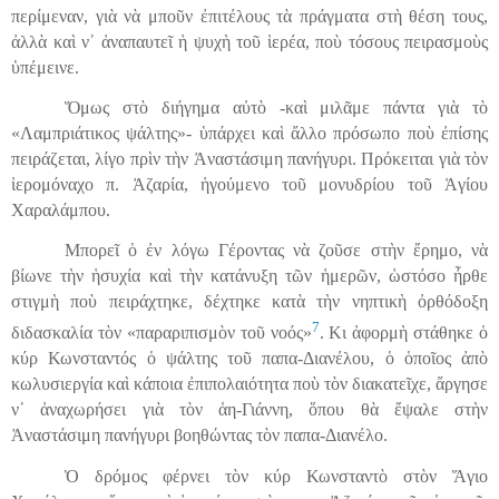
περίμεναν, γιὰ νὰ μποῦν ἐπιτέλους τὰ πράγματα στὴ θέση τους,
ἀλλὰ καὶ ν᾿ ἀναπαυτεῖ ἡ ψυχὴ τοῦ ἱερέα, ποὺ τόσους πειρασμοὺς
ὑπέμεινε.
Ὅμως στὸ διήγημα αὐτὸ -καὶ μιλᾶμε πάντα γιὰ τὸ
«Λαμπριάτικος ψάλτης»- ὑπάρχει καὶ ἄλλο πρόσωπο ποὺ ἐπίσης
πειράζεται, λίγο πρὶν τὴν Ἀναστάσιμη πανήγυρ
ι
. Πρόκειται γιὰ τὸν
ἱερομόναχο π. Ἀζαρία, ἡγούμενο τοῦ μονυδρίου τοῦ
Ἁ
γίου
Χαραλάμπου.
Μπορεῖ ὁ ἐν λόγω Γέροντας νὰ ζοῦσε στὴν ἔρημο, νὰ
βίωνε τὴν
ἡ
συχία καὶ τὴν κατάνυξη τῶν ἡμερῶν, ὡστόσο ἦρθε
στιγμὴ ποὺ πειράχτηκε, δέχτηκε κατὰ τὴν νηπτικὴ ὀρθόδοξη
7
διδασκαλία τὸν «παραριπισμὸν τοῦ νοός»
. Κι ἀφορμὴ στάθηκε ὁ
κύρ Κωνσταντός ὁ ψάλτης τοῦ παπα-Διανέλου, ὁ ὁποῖος ἀπὸ
κωλυσιεργία
καὶ κάποια ἐπιπολαιότητα ποὺ τὸν διακ
α
τεῖχε,
ἄ
ργησε
ν᾿ ἀναχωρήσει γιὰ τὸν ἁη-Γιάννη, ὅπου θὰ ἔψαλε στὴν
Ἀναστάσιμη πανήγυρ
ι
βοηθώντας τὸν παπα-Διανέλο.
Ὁ δρόμος φέρνει τὸν κύρ Κωνσταντὸ στὸν Ἅγιο