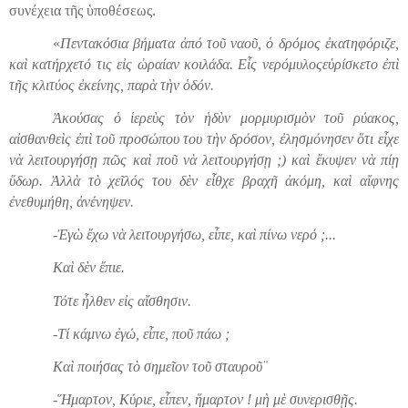
συνέχεια τῆς ὑποθέσεως.
«
Πεντακόσια βήματα ἀπό τοῦ ναοῦ, ὁ δρόμος ἐκατηφόριζε,
καὶ κατήρχετό τις εἰς ὠραίαν κοιλάδα. Εἷς νερόμυλοςεὑρίσκετο ἐπὶ
τῆς κλιτύος ἐκείνης, παρὰ τὴν ὁδόν.
Ἀκούσας ὁ ἱερεὺς τὸν
ἡ
δὺν μορμυρισμὸν τοῦ ρύακος,
αἰσθανθεὶς ἐπὶ τοῦ προσώπου του τὴν δρόσον, ἐλησμόνησεν ὅτι εἶχε
νὰ λειτουργήσῃ πῶς καὶ ποῦ νὰ λ
ει
τουργήσῃ ;) καὶ ἔκυψεν νὰ πίῃ
ὕδωρ. Ἀλλὰ τὸ χεῖλός του δὲν εἶθχε βραχῆ ἀκόμη, καὶ αἴφνης
ἐνεθυμήθη, ἀνένηψεν.
-Ἐγὼ ἔχω νὰ λειτουργήσω, εἶπε, καὶ πίνω νερό ;...
Καὶ δὲν ἔπιε.
Τότε ἦλθεν εἰς αἴσθησιν.
-Τί κάμνω ἐγώ, εἶπε, ποῦ πάω ;
Καὶ ποιήσας τὸ σημεῖον τοῦ σταυροῦ¨
-Ἥμαρτον, Κύριε, εἶπεν, ἥμαρτον ! μὴ μὲ συνερισθῇς.