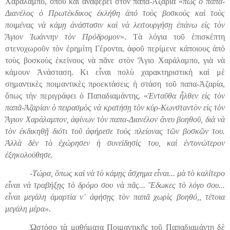
Χαράλαμπο, ὅπου καὶ ἀναφέρει στὸν παπα-Ἀζαρία «
πῶς ὁ παπᾶ-
Διανέλος ὁ Πρωτέ
κ
δικος ἐκλήθη ἀπό τοὺς βοσκοὺς καὶ τοὺς
ποιμένας νὰ κάμῃ ἀνάστασιν καὶ νὰ λειτουργήσῃ ἐπάνω εἰς τὸν
Ἅγιον Ἰωάννην τὸν Πρόδρομον
». Τὰ λόγια τοῦ ἐπισκέπτη
στενοχωροῦν τὸν ἐρημίτη Γέροντα, ἀφοῦ περίμενε κάποιους ἀπό
τοὺς βοσκοὺς ἐκείνους νὰ πᾶνε στὸν Ἅγιο Χαράλαμπο, γιὰ νὰ
κάμουν Ἀνάσταση. Κι εἶναι πολὺ χαρακτηριστικὴ καὶ μὲ
σημαντικὲς ποιμαντικὲς προεκτάσεις ἡ
στάση
τοῦ παπα-Ἀζαρία,
ὅπως τὴν περιγράφει ὁ
Παπαδιαμάντης.
«
Ἐνταῦθα ἦλθεν εἰς τὸν
παπᾶ-Ἀζαρίαν ὁ πειρασμὸς νὰ κρατήσῃ τὸν κύρ-Κωνσταντὸν εἰς τὸν
Ἅγιον Χαράλαμπον, ἀφίνων τὸν παπα-Διανέλον ἄνευ βοηθοῦ, διὰ νὰ
τὸν ἐκδικηθῇ διότι τοῦ ἀφήρεσε τοὺς πλείονας τῶν βοσκῶν του.
Ἀλλὰ δὲν τὸ ἐχώρησεν ἡ συνείδησίς του, καὶ ἐντονώτερον
ἐξηκολούθησε.
-Τώρα, ὅπως καὶ νὰ τὸ κάμῃς ἄσχημα εἶναι... μὰ τὸ καλίτερο
εἶναι νὰ τραβήξῃς τὸ δρόμο σου νὰ πᾶς... Ἔδωκες τὸ λόγο σου...
εἶναι μεγάλη ἁμαρτία ν᾿ ἀφήσῃς τὸν παπᾶ χωρὶς βοηθό,, τέτοια
μεγάλη μέρα».
Ὡστόσο τὰ μαθήματα Ποιμαντικῆς τοῦ Παπαδιαμάντη δὲ