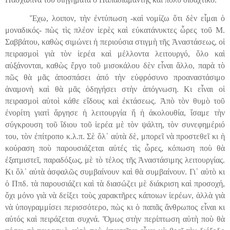
Ἔχω, λοιπον, τὴν ἐντύπωση -καὶ νομίζω ὅτι δὲν εἶμαι ὁ
μοναδικός- πὼς τὶς πλέον ἱερὲς καὶ εὐκατάνυκτες ὧρες τοῦ Μ.
Σαββάτου, καθὼς σιμώνει ἠ περιούσια στιγμὴ τῆς Ἀναστάσεως, οἱ
πειρασμοὶ γιὰ τὸν ἱερέα καὶ μέλλοντα λειτουργό, ὅλο καὶ
αὐξάνονται, καθὼς ἔργο τοῦ μισοκάλου δὲν εἶναι ἄλλο, παρὰ τὸ
πῶς θὰ μᾶς ἀποσπάσει ἀπό τὴν εὐφρόσυνο προαναστάσιμο
ἀναμονὴ καὶ θὰ μᾶς ὁδηγήσει στὴν ἀπόγνωση. Κι εἶναι οἱ
πειρασμοὶ αὐτοὶ κάθε εἴδους καὶ ἐκτάσεως. Ἀπὸ τὸ
ν
θυμὸ τοῦ
ἐνορίτη γιατὶ
ἄ
ργησε ἡ λειτουργία ἤ ἡ ἀκολουθία, ἴσαμε τὴν
σύγκρουση τοῦ ἴδιου τοῦ ἱερέα μὲ τὸν ψάλτη, τὸν συνεφημέριό
του, τὸν ἐπίτροπο κ.λ.π. Σὲ
ὅ
λ᾿ αὐτὰ δὲ, μπορεῖ νὰ προστεθεῖ κι ἡ
κούραση ποὺ παρουσιάζεται αὐτ
έ
ς τὶς ὧρες, κόπωση ποὺ θὰ
ἐξατμιστεῖ, παραδόξως, μὲ τὸ τέλος τῆς Ἀναστάσιμης λειτουργίας.
Κι ὅλ᾿ αὐτὰ ἀσφαλῶς συμβαίνουν καὶ θὰ συμβαίνουν. Γι᾿ αὐτὸ κι
ὁ Ππδ. τὰ παρουσιάζει καὶ τὰ διασώζει μὲ διάκριση καὶ προσοχή,
ὄχι μόνο γιὰ νὰ δείξει τοὺς χαρακτῆρες κάποιων ἱερέων, ἀλλὰ γιὰ
νὰ ὑπογραμμίσει περισσότερο, πὼς κι ὁ παπᾶς ἄνθρωπος εἶναι κι
αὐτός καὶ πειράζεται συχνά. Ὅμως στὴν περίπτωση αὐτὴ ποὺ θὰ