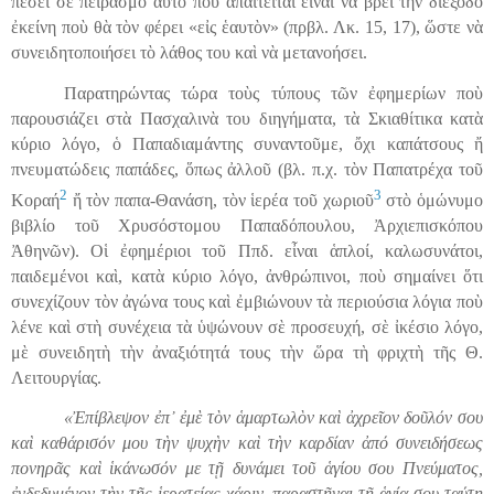
πέσει σὲ πειρασμὸ αὐτὸ ποὺ ἀπαιτεῖται εἶναι νὰ βρεῖ τὴ
ν
διέξοδο
ἐκείνη ποὺ θὰ τὸν φέρει «εἰς ἑαυτὸν» (πρβλ. Λκ. 15, 17), ὥστε νὰ
συνειδητοποιήσει τὸ λάθος του καὶ νὰ μετανοήσει.
Παρατηρώντας τώρα τοὺς τύπους τῶν ἐφημερίων ποὺ
παρουσιάζει στὰ Πασχαλινὰ του διηγήματα, τὰ Σκιαθίτικα κατὰ
κύριο λόγο, ὁ Παπαδιαμάντης συναντοῦμε, ὄχι καπάτσους ἤ
πνευματώδεις παπάδες, ὅπως ἀλλοῦ (βλ. π.χ. τὸν Παπατρέχα τοῦ
2
3
Κοραή
ἤ τὸν παπα-Θανάση, τὸν ἱερέα τοῦ χωριοῦ
στὸ ὁμώνυμο
βιβλίο τοῦ Χρυσόστομου Παπαδόπουλου, Ἀρχιεπ
ι
σκόπου
Ἀθηνῶν). Οἱ ἐφημέριοι τοῦ Ππδ. εἶναι ἁπλοί, καλωσυνάτοι,
παιδεμένοι καὶ, κατὰ κύριο λόγο, ἀνθρώπινοι, ποὺ σημαίνει ὅτι
συνεχίζουν τὸν ἀγώνα τους καὶ ἐμβιώνουν τὰ περιούσια λόγια ποὺ
λένε καὶ στὴ συνέχεια τὰ ὑψώνουν σὲ προσευχή, σὲ ἰκέσιο λόγο,
μὲ συνειδητὴ τὴν ἀναξιότητά τους τὴν ὥρα τὴ φριχτὴ τῆς Θ.
Λειτουργίας.
«Ἐπίβλεψον ἐπ᾿ ἐμὲ τὸν ἁμαρτωλὸν καὶ ἀχρεῖον δοῦλόν σου
καὶ καθάρισόν μου τὴν ψυχὴν καὶ τὴν καρδίαν ἀπό συνειδήσεως
πονηρᾶς καὶ ἱκάνωσόν με τῇ δυνάμει τοῦ ἁγίου σου Πνεύματος,
ἐνδεδυμένον τὴν τῆς ἱερατείας χάριν, παραστῆναι τῇ ἁγίᾳ σου ταύτῃ