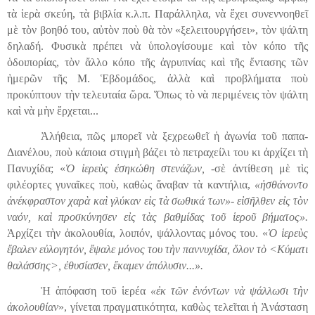
τὰ ἱερὰ
σκεύη
, τὰ βιβλία κ.λ.π. Παράλληλα, νὰ ἔχει συνε
ν
νοηθεῖ
μὲ τὸν βοηθό του, αὐτὸν ποὺ θὰ τὸν «ξελειτουργήσει», τὸν ψάλτη
δηλαδή. Φυσικὰ πρέπει νὰ ὑπολογίσουμε καὶ τὸν κόπο τῆς
ὁδοιπορίας, τὸν ἄλλο κόπο τῆς ἀγρυπνίας καὶ τῆς ἔντασης τῶν
ἡμερῶν τῆς Μ.
Ἑ
βδομάδος, ἀλλὰ καὶ προβλήματα ποὺ
προκύπτουν τὴν τελευ
τ
αία ὥρα. Ὅπως τὸ νὰ περιμένεις τὸν
ψάλτη
καὶ νὰ μὴν ἔρχεται...
Ἀλήθεια, π
ῶ
ς μπορεῖ νὰ ξεχρεωθεῖ ἡ ἀγωνία τοῦ παπα-
Διανέλου, ποὺ κάποια στιγμὴ βάζει τὸ πετραχείλι του κι ἀρχίζει τὴ
Πανυχίδα; «
Ὁ ἱερεὺς ἐσηκώθη στενάζων, -
σὲ ἀντίθεση μὲ τὶς
φιλέορτες γυναῖκες ποὺ
,
καθὼς ἄναβαν τὰ
καντήλια,
«ἠσθάνοντο
ἀνέκφραστον χαρὰ καὶ γλύκαν εἰς τὰ σωθικά των»- εἰσῆλθεν εἰς τὸν
ναόν, καὶ προσκύνησεν εἰς τὰς βαθμίδας τοῦ ἱεροῦ βήματος».
Ἀρχίζει τὴν ἀκολουθία, λοιπόν, ψάλλοντας μόνος του. «
Ὁ ἱερεὺς
ἔβαλεν εὐλογητόν, ἔψαλε μόνος του τὴν παννυχίδα, ὅλον τὸ <Κύματι
θαλάσσης>, ἐθυσίασεν, ἔκαμεν ἀπόλυσιν...».
Ἡ ἀπόφαση τοῦ ἱερέα
«ἐκ τῶν ἐνόντων νὰ ψάλλωσι τὴν
ἀκολουθίαν
», γίνεται πραγματικότητα, καθὼς τελεῖται ἡ Ἀνάσταση