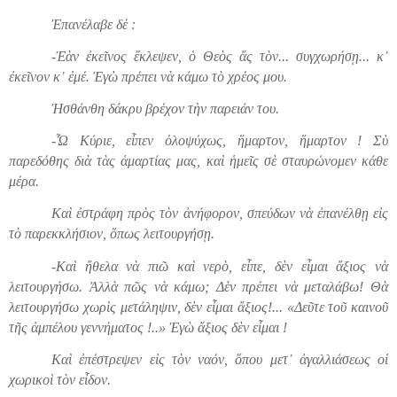
Ἐπανέλαβε δέ :
-Ἐὰν ἐκεῖνος ἔκλεψεν, ὁ Θεὸς ἄς τὸν... συγχωρήσῃ... κ᾿
ἐκεῖνον κ᾿ ἐμέ. Ἐγὼ πρέπει νὰ κάμω τὸ χρέος μου.
Ἠσθάνθη δάκρυ βρέχον τὴν παρειάν του.
-Ὦ Κύριε, εἶπεν ὁλοψύχως, ἥμαρτον, ἥμαρτον ! Σὺ
παρεδόθης διὰ τὰς ἁμαρτίας μας, καὶ ἡμεῖς σὲ σταυρώνομεν κάθε
μέρα.
Καὶ ἐστράφη πρὸς τὸν ἀνήφορον, σπ
εύ
δων νὰ ἐπανέλθῃ εἰς
τὸ παρεκκλήσιον, ὅπως λειτουργήσῃ.
-Καὶ ἤθελα νὰ πιῶ καὶ νερὸ, εἶπε, δὲν εἶμαι ἄξιος νὰ
λειτουργήσω. Ἀλλὰ πῶς νὰ κάμω; Δὲν πρέπει νὰ μεταλάβω! Θὰ
λειτουργήσω χωρὶς μετάληψιν, δὲν εἶμαι ἄξιος!...
«
Δεῦτε τοῦ καινοῦ
τῆς ἀμπέλου γεννήματος !..» Ἐγὼ ἄξιος δὲν εἶμαι !
Καὶ ἐπέστρεψεν εἰς τὸν ναόν, ὅπου μετ᾿ ἀγαλλιάσεως οἱ
χωρικοὶ τὸν εἶδον.