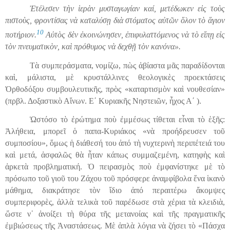
Ἐτέλεσεν τὴν ἱερὰν μυσταγωγίαν καί, μετέδωκεν εἰς τοὺς
πιστοὺς, φροντίσας νὰ καταλύσῃ διὰ στόματος αὐτῶν ὅλον τὸ ἅγιον
10
ποτήριον.
Αὐτὸς δὲν ἐκοινώνησεν, ἐπιφυλαττόμενος νὰ τὸ εἴπῃ εἰς
τὸν πνευματικὸν, καὶ πρόθυμος νὰ δεχθῇ τὸν κανόνα».
Τὰ συμπεράσματα, νομίζω, πὼς ἀβίαστα μᾶς παραδίδονται
καὶ, μάλιστα, μὲ κρυστάλλινες θεολογικὲς προεκτάσεις
Ὀρθοδόξου συμβουλευτικῆς, πρὸς «καταρτισμὸν καὶ νουθεσίαν»
(πρβλ. Δοξαστικὸ Αἴνων. Ε΄ Κυριακῆς Νηστειῶν, ἦχος Α΄ ).
Ὡστόσο τὸ ἐρώτημα ποὺ ἐμμέσως τίθεται εἶναι τὸ ἑξῆς:
Ἀλήθεια, μπορεῖ ὁ παπα-Κυριάκος «νὰ προήδρευσεν τοῦ
συμποσίου», ὅμως
ἡ
διάθεσή του ἀπό τὴ νυχτερινὴ περιπέτειά του
καὶ μετά, ἀσφαλῶς θὰ ἦταν κάπως συμμαζεμένη, κατηφὴς καὶ
ἀρκετὰ προβληματική. Ὁ πειρασμὸς ποὺ ἐμφανίστηκε μὲ τὸ
πρόσωπο τοῦ γιοῦ του Ζάχου τοῦ πρόσφερε ἀνα
μ
φίβολα ἕνα
ἱ
κανὸ
μάθημα, διακράτησε τὸν ἴδιο ἀπό περ
αι
τ
έρ
ω ἄκομψες
συμπεριφορὲς, ἀλλὰ τελικὰ τοῦ παρέδωσε στὰ χέρια τὰ κλειδιὰ,
ὥστε ν᾿ ἀνοίξει τὴ θύρα τῆς μετανοίας καὶ τῆς πραγματικῆς
ἐμβιώσεως τῆς Ἀναστάσεως. Μὲ ἁπλὰ λόγια νὰ ζήσει τὸ «Πάσχα