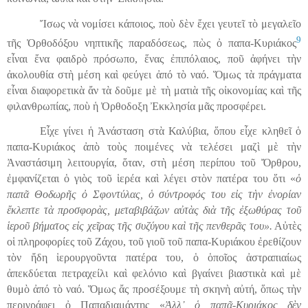
Ἴσως νὰ νομίσει κάποιος, ποὺ δὲν ἔχει γευτεῖ τὸ μεγαλεῖο
9
τῆς Ὀρθοδόξου νηπτικῆς παραδόσεως, πὼς ὀ παπα-Κυριάκος
εἶναι ἔνα φαιδρὸ πρόσωπο, ἕνας ἐπιπόλαιος, ποῦ ἀφήνει τὴν
ἀκολουθία στὴ μέση καὶ φεύγει ἀπό τὸ ναό. Ὅμως τὰ πράγματα
εἶναι διαφορετικὰ ἄν τὰ δοῦμε μὲ τὴ ματιὰ τῆς οἰκονομίας καὶ τῆς
φιλανθρωπίας, ποὺ ἡ Ὀρθοδοξη Ἐκκλησία μᾶς προσφέρει.
Εἶχε γίνει ἡ Ἀνάσταση στὰ Καλύβια, ὅπου εἶχε κληθεῖ ὁ
παπα-Κυριάκος ἀπὸ τοὺς ποιμένες νὰ τελέσει μαζὶ μὲ τὴν
Ἀναστάσιμη λειτουργία, ὅταν, στὴ μέση περίπου τοῦ Ὄρθρου,
ἐμφανίζεται ὁ γιὸς τοῦ ἱερέα καὶ λέγει στὸν πατέρα του ὅτι «
ὁ
παπᾶ Θοδωρῆς ὀ Σφοντύλας, ὁ σύντροφός του εἰς τὴν ἐνορίαν
ἔκλεπτε τὰ προσφορὰς, μεταβιβάζων αὐτὰς διὰ τῆς ἐξωθύρας τοῦ
ἱεροῦ βήματος εἰς χεῖρας τῆς συζύγου καὶ τῆς πενθερᾶς του».
Αὐτὲς
οἱ πληροφορίες τοῦ Ζάχου, τοῦ γιοῦ τοῦ παπα-Κυριάκου ἐρεθίζουν
τὸν ἤδη ἱερουργοῦντα πατέρα του, ὁ ὁποῖος ἀστραπιαίως
ἀπεκδύεται πετ
ρα
χείλι καὶ φελόνιο καὶ βγαίνει βιαστικὰ καὶ μὲ
θυμὸ ἀπό τὸ ναό. Ὅμως ἄς προσέξουμε τὴ σκηνὴ αὐτή, ὅπως τὴν
περιγράφει ὀ Παπαδιαμάντης «
Ἀλλ᾿ ὁ παπᾶ-Κυριάκος δὲν