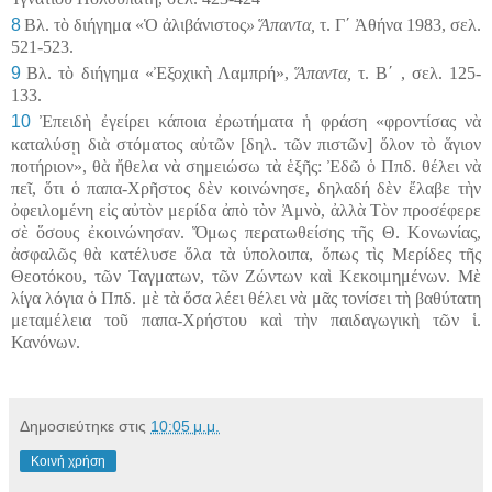
8
Βλ. τὸ διήγημα «Ὁ ἀλιβ
ά
νιστος
» Ἅπαντα,
τ. Γ΄ Ἀθήνα 1983, σελ.
521-523.
9
Βλ. τὸ διήγημα «Ἐξοχικὴ Λαμπρή»,
Ἅπαντα,
τ. Β΄ , σελ. 125-
133.
10
Ἐπειδὴ ἐγείρει κάποια ἐρωτήματα ἡ φράση «φροντίσας νὰ
καταλύσῃ διὰ στόματος αὐτῶν [δηλ. τῶν πιστῶν] ὅλον τὸ ἅγιον
ποτήριον», θὰ ἤθελα νὰ
σημειώσω
τὰ ἑξῆς: Ἐδῶ ὁ Ππδ. θέλει νὰ
πεῖ, ὅτι ὁ παπα-Χρῆστος δὲν κοινώνησε, δηλαδή δὲν ἔλαβε τὴν
ὀφειλομένη εἰς αὐτὸν μερίδα ἀπὸ τὸν Ἀμνὸ, ἀλλὰ Τὸν προσέφερε
σὲ ὅσους ἐκοινώνησαν. Ὅμως περατωθείσης τῆς Θ. Κονωνίας,
ἀσφαλῶς θὰ κατέλυσε ὅλα τὰ ὑπολοιπα, ὅπως τὶς Μερίδες τῆς
Θεοτόκου, τῶν Ταγματων, τῶν Ζώντων καὶ Κεκοιμημένων. Μὲ
λίγα λόγια ὁ Ππδ. μὲ τὰ ὅσα λέει θέλει νὰ μᾶς τονίσει τὴ βαθύτατη
μεταμέλεια τοῦ παπα-Χρήστου καὶ τὴν παιδαγωγικὴ τῶν ἱ.
Κανόνων.
Δημοσιεύτηκε στις
10:05 μ.μ.
Κοινή χρήση