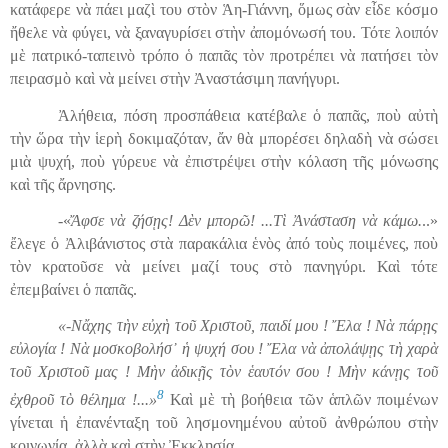
κατάφερε νὰ πάει μαζὶ του στὸν
Ἁ
η-Γιάννη, ὅμως σὰν εἶδε κόσμο
ἤθελε νὰ φύγει, νὰ ξαναγυρίσει στὴν ἀπομόνωσή του. Τότε λοιπόν
μὲ πατρικό-ταπεινὸ τρόπο
ὁ
παπᾶς τὸν προτρέπει νὰ πατήσει τὸν
πειρασμὸ καὶ νὰ μείνει στὴν Ἀναστάσιμη πανήγυρι.
Ἀλήθεια, πόση προσπάθεια κατέβαλε
ὁ
παπᾶς, ποὺ αὐτὴ
τὴν ὥρα τὴν ἱερὴ δοκιμαζόταν, ἄν θὰ μπορέσει δηλαδὴ νὰ σώσει
μιὰ ψυχή, ποὺ γύρευε νὰ ἐπιστρέψει στὴν κόλαση τῆς μόνωσης
καὶ τῆς ἄρνησης.
-«
Ἄφσε νὰ ζήσῃς! Δὲν μπορῶ! ...Τὶ Ἀνάσταση νὰ
κάμω.
..»
ἔλεγε ὁ Ἀλιβάνιστος στὰ παρακάλια
ἑ
νὸς ἀπό τοὺς ποιμένες, ποὺ
τὸν κρατοῦσε νὰ μείνει μαζί τους στὸ πανηγύρι. Καὶ τότε
ἐπεμβαίνει ὁ παπᾶς.
«-Νἄχης τὴν εὐχὴ τοῦ Χριστοῦ, παιδί μου ! Ἔλα ! Νὰ πάρῃς
εὐλογία ! Νὰ μοσκοβολήσ᾿ ἡ ψυχή σου ! Ἔλα νὰ ἀπολάψῃς τὴ χαρὰ
τοῦ Χριστοῦ μας ! Μὴν ἀδικῇς τὸν ἑαυτόν σου ! Μὴν κάνῃς τοῦ
8
ἐχθροῦ τὸ θέλημα !...»
Καὶ μὲ τὴ βοήθεια τῶν
ἁ
πλῶν ποιμένων
γίνεται ἡ ἐπανένταξη τοῦ λησμονημένου αὐτοῦ ἀνθρώπου στὴν
κοινωνία, ἀλλὰ καὶ στὴν Ἐκκλησία.