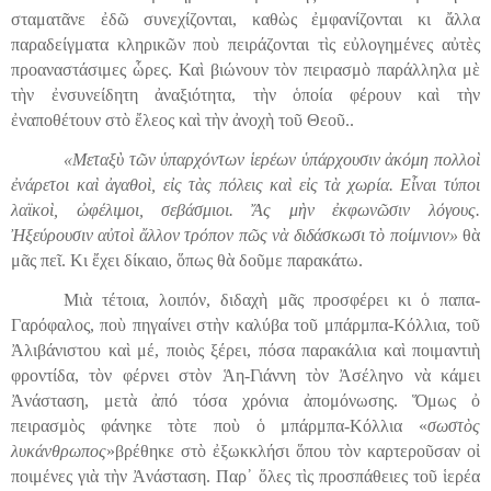
σταματᾶνε ἐδῶ συνεχίζονται, καθὼς ἐμφανίζονται κι ἄλλα
παραδείγματα κληρικῶν ποὺ πειράζονται τὶς εὐλογημένες αὐτὲς
προαναστάσιμες
ὧ
ρες. Καὶ βιώνουν τὸν πειρασμὸ παράλληλα μὲ
τὴν ἐνσυνείδητη ἀναξιότητα, τὴν ὁποία φέρουν καὶ τὴν
ἐναποθέτουν στὸ ἔλεος καὶ τὴν ἀνοχὴ τοῦ Θεοῦ..
«Μεταξὺ τῶν ὑπαρχόντων ἱερέων ὑπάρχουσιν ἀκόμη πολλοὶ
ἐνάρετοι καὶ ἀγαθοὶ, εἰς τὰς πόλεις καὶ εἰς τὰ χωρία. Εἶναι τύποι
λαϊκοὶ, ὠφέλιμοι, σεβάσμιοι. Ἄς μὴν ἐκφωνῶσιν λόγους.
Ἠξεύρουσιν αὐτοὶ ἄλλον τρόπον πῶς νὰ διδάσκωσι τὸ ποίμνιον»
θὰ
μᾶς πεῖ. Κι ἔχει δίκαιο, ὅπως θὰ δοῦμε παρακάτω.
Μιὰ τέτοια, λοιπόν, διδαχὴ μᾶς προσφέρει κι ὁ παπα-
Γαρόφαλος, ποὺ πηγαίνει στὴν καλύβα τοῦ μπάρμπα-Κόλλια, τοῦ
Ἀλιβάνιστου καὶ μέ, ποιὸς ξέρει, πόσα παρακάλια καὶ ποιμαντιὴ
φροντίδα, τὸν φέρνει στὸν Ἁη-Γιάννη τὸν Ἀσέληνο νὰ κάμει
Ἀνάσταση, μετὰ ἀπό τόσα χρόνια ἀπομόνωσης. Ὅμως ὀ
πειρασμὸς φάνηκε τὸτε ποὺ ὁ μπάρμπα-Κόλλια «
σωστὸς
λυκάνθρωπος
»βρέθηκε στὸ ἐξωκκλήσι ὅπου τὸν καρτεροῦσαν οἰ
ποιμένες γιὰ τὴν Ἀνάσταση. Παρ᾿
ὅ
λες τὶς προσπάθειες τοῦ
ἱ
ερέα