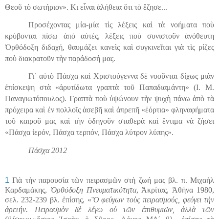
Θεοῦ τὸ σωτήριον». Κι εἶναι ἀλήθεια ὅτι τὸ ἔζησε...
Προσέχοντας μία-μία τὶς λέξεις καὶ τὰ νοήματα ποὺ
κρύβονται πίσω ἀπὸ αὐτές, λέξεις ποὺ συνιστοῦν ἀνόθευτη
Ὀρθόδοξη διδαχή, θαυμάζει κανεὶς καὶ συγκινεῖται γιὰ τὶς ρίζες
ποὺ διακρατοῦν τὴν παράδοσή μας.
Γι᾿ αὐτὸ Πάσχα καὶ Χριστούγεννα δὲ νοοῦνται δίχως μιὰν
ἐπίσκεψη στὰ «ἀρυτίδωτα γραπτὰ τοῦ
Παπαδιαμάντη
» (Ι. Μ.
Παναγιωτόπουλος). Γραπτὰ ποὺ ὑψώνουν τὴν ψυχὴ πάνω ἀπὸ τὰ
πρόχειρα καὶ ἐν πολλοῖς ἀσεβῆ καὶ ἀπρεπῆ «ἑόρτια» φληναφήματα
τοῦ καιροῦ μας καὶ τὴν ὁδηγοῦν σταθερὰ καὶ ἔντιμα νὰ ζήσει
«Πάσχα ἱερόν, Πάσχα τερπόν, Πάσχα λύτρον λύπης».
Πάσχα 2012
1
Γιὰ τὴν παρουσία τῶν πειρασμῶν στὴ ζωή μας βλ. π. Μιχαὴλ
Καρδαμάκης,
Ὀρθόδοξη Πνευματικότητα
, Ἀκρίτας, Ἀθήνα 1980,
σελ. 232-239 βλ. ἐπίσης, «
Ὃ φεύγων τοὺς πειρασμούς, φεύγει τὴν
ἀρετήν. Πειρασμὸν δὲ λέγω οὐ τῶν ἐπιθυμιῶν, ἀλλὰ τῶν