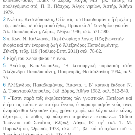
θλίψεων
.»ὅσιος Ἰσαὰκ ὁ Σῦρος, Λόγος ΜΔ΄ βλ. ἐπίσης τὰ
προλεγόμενα στό, Π. Β. Πάσχος, Ἄλγος νηπίων, Ἀστήρ, Ἀθήνα
1979.
2
Ἀνέστης Κεσελόπουλος, Οἱ ἱερεῖς τοῦ Παπαδιαμάντη ἤ ἡ σχέση
τῆς παιδείας μὲ τὸ ἱερατικὸ ἦθος, Πρακτικὰ Α
΄
Συνεδρίου γιὰ τὸν
Ἀλ. Παπαδιαμάντη, Δόμος, Ἀθήνα 1996, σελ. 571-580
.
3
π. Κων. Ν. Καλλιανός, Περὶ ἐνορίας ὁ λόγος. Πῶς βιώνειτὴν
ἐνορία καὶ τὴν ἐνοριακὴ ζωὴ ὁ Ἀλέξανδρος
Παπαδιαμάντης
,
Σύναξη
, τ
ε
ῦχ. 119 (Ἰούλιος-Σεπτ. 2011) σελ. 78-82.
4
Εὐχὴ τοῦ Χερουβικοῦ Ὕμνου.
5
Ἀνέστης Κεσελόπουλος, Ἡ λειτουργικὴ παράδοση στὸν
Ἀλέξανδρο Παπαδιαμάντη, Πουρναρᾶς, Θεσσαλονίκη 1994, σελ.
35.
6
Ἀλέξανδρος
Παπαδιαμάντης
, Ἅπαντα, τ. Β΄ κριτικὴ ἔκδοση Ν.
Δ. Τριανταφυλλόπουλος, ἐκδ. Δόμος, Ἀθήνα 1982, σελ. 512-540.
7
«Ἔστιν παρὰ τοῖς ἀκριβεστάτοις τῶν γνωστικῶν Πατέρων καὶ
ἑτέρα τις τούτων λεπτοτέρα ἔννοια, ὁ παραρριπισμὸν νοὸς τινες
ὀ
νομ
ά
ζεσ
θαι
λέγουσιν· ἥτις, χρόνου χωρὶς καὶ λόγου καὶ εἰκόνος,
ὀξυτέρως τὸ πάθος τῷ πάσχοντι σημαίνειν πέφυκεν...»
Ὁ
σίου
Ἰωάννου τοῦ Σιναΐτου
, Κλῖμαξ
, Λόγος ΙΕ΄ ογ΄ ἐκδ. Ἱ. Μ.
Παρακλ
ή
του, Ὡρωπὸς 1978, σελ. 211, βλ. καὶ τὸ σχόλιο τοῦ π.
Ἰγνατίου Πολουπ
ά
τη, σελ. 423-424