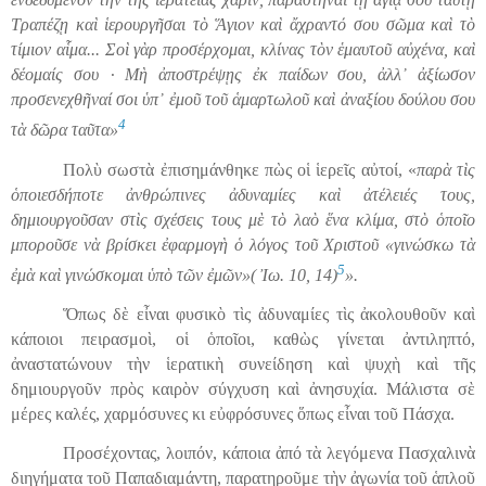
Τραπέζῃ καὶ ἱερουργῆσαι τὸ Ἅγιον καὶ ἄχραντό σου σῶμα καὶ τὸ
τίμιον αἷμα... Σοὶ γὰρ προσέρχομαι, κλίνας τὸν ἑμαυτοῦ αὐχένα, καὶ
δέομαίς σου · Μὴ ἀποστρέψῃς ἐκ π
αί
δων σου, ἀλλ᾿ ἀξίωσ
ο
ν
προσενεχθῆναί σοι ὑπ᾿ ἐμοῦ τοῦ ἁμαρτωλοῦ καὶ ἀναξίου δούλου σου
4
τὰ δῶρα ταῦτα»
Πολὺ σωστὰ ἐπισημάνθηκε πὼς οἱ ἱερεῖς αὐτοί, «
παρὰ τὶς
ὁποιεσδήποτε ἀνθρώπινες ἀδυναμίες καὶ ἀτέλειές τους,
δημιουργοῦσαν στὶς σχέσεις τους μὲ τὸ λαὸ ἕνα κλίμα, στὸ ὁποῖο
μποροῦσε νὰ βρίσκει ἐφαρμογὴ ὁ λόγος τοῦ Χριστοῦ «γινώσκω τὰ
5
ἐμὰ καὶ γινώσκομαι ὑπὸ τῶν ἐμῶν»( Ἰω. 10, 14)
».
Ὅπως δὲ εἶναι φυσικὸ τὶς ἀδυναμίες τὶς ἀκολουθοῦν καὶ
κάποιοι πειρασμοὶ, οἱ ὁποῖοι, καθὼς γίνεται ἀντιληπτό,
ἀναστατώνουν τὴν ἱερατικὴ συνείδηση καὶ ψυχὴ καὶ τῆς
δημιουργοῦν πρὸς καιρὸν σύγχυση καὶ ἀνησυχία. Μάλιστα σὲ
μέρες καλές, χαρμόσυνες κι εὐφρόσυνες ὅπως εἶναι τοῦ Πάσχα.
Προσέχοντας, λοιπόν, κάποια ἀπό τὰ λεγόμενα Πασχαλινὰ
διηγήματα τοῦ Παπαδιαμάντη, παρατηροῦμε τὴν ἀγωνία τοῦ ἁπλοῦ