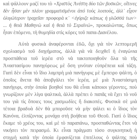
καὶ ψάλλουν μαζί του τὸ «
Χριστὸς Ἀνέστη δύο τῶν βοσκῶν, οἵτινες
δὲν ἦσαν μὲν πλέον γραμματισμένοι ἀπό τοὺς λοιποὺς, ἀλλ᾿ εἶχον
ὀλιγώτερον τραχεῖαν προφορὰ κ᾿ <ἐγύριζε κάπως ἠ γλ
ῶ
σσά των>
... ἡ θειὰ Μαθηνὼ καὶ ἡ θειὰ τὸ Σεραϊνώ
», προκαλώντας, ὅπως
ἦταν ἑπόμενο, τὴ θυμηδία στὶς κόρες τοῦ παπα-Διανέλου.
Αὐτὰ φυσικὰ ἀναφέρονται ἐδῶ, ὄχι γιὰ τὸν λεπτομερῆ
σχολιασμὸ τοῦ διηγήματος, ἀλλὰ γιὰ νὰ δειχθεῖ ἡ ἐναγώνια
προσπάθεια τοῦ ἱερέα στὸ νὰ τακτοποιηθοῦν ὅλα τὰ τῆς
Ἀναστασίμου πανηγύρεως μὲ
ὅ
ση γινόταν εὐπρέπεια καὶ τάξη.
Γιατὶ δὲν εἶναι τὸ ἴδιο λαμπρὴ μιὰ
πανήγυρις
μὲ ἔμπειρο ψάλτη, ὁ
ὁποῖος ἄνετα θὰ ἀποβγάλει τὸν ἱερέα, μὲ μιὰ Ἀναστάσιμη
πανήγυρι
,
στὴν ὁποία βοηθοί του θὰ εἶναι κάποιοι γέροντες, ποὺ
γνωρίζουν μὲν λίγα ψαλτικά, ἀλλὰ πρέπει
ὁ
παπᾶς νὰ ἔχει τὸ νοῦ
του γιὰ τὶς ὅποιες τους χασμωδίες ἤ διακοπές. Φυσικὰ σὲ μιὰ
τέτοια βραδυὰ δὲν θὰ μποροῦσε νὰ μὴν ψάλει κι ὁ ἴδιος τὸν
Κανόνα, ἐλπίζοντας μονάχα στὴ βοήθεια τοῦ Θεοῦ. Γιατὶ ὁ ἴδιος
ἔκαμε τὸ χρέος του, καὶ μὲ τὸ παραπάνω, προσπαθώντας ἔτσι νὰ
νικήσει τὸν πειρασμό. Κι εἶναι πράγματι τὸσο συγκινητικὴ ἡ
στιγμὴ κατὰ τὴν ὁποία ἐμφανίζεται ἐπ
ι
τέλους ὁ ψάλτης ποὺ