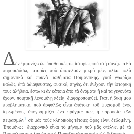
Δ
ὲν ἐμφανίζω ὡς ὑποθετικὲς τὶς ἱστορίες ποὺ στὴ συνέχεια θὰ
παρουσιάσω, ἱστορίες ποὺ ἀποτελοῦν μικρὰ μέν, ἀλλὰ πολὺ
σημαντικὰ καὶ πυκνὰ μαθήματα Ποιμαντικῆς, γιατὶ γνωρίζω
καλῶς, ἀπὸ ἀδιάψευστες, φυσικά, πηγὲς, ὅτι ἐνέχουν τὴν ἱστορική
τους ἀλήθεια, ἔστω κι ἄν κάποια ἀπὸ τὰ ὀνόματα ἤ καὶ τὰ γεγονότα
ἔχουν, ποιητικῇ λεγομένῃ ἀδείᾳ, διαφο
ρ
οποιηθεῖ. Γιατὶ ἡ δική μου
προβληματική, ποὺ ἀσφαλῶς εἶναι ἀπότοκη τοῦ ψυχισμοῦ ἑνὸς
ἱερωμένου, ὑπογραμμίζει
ἕ
να πράγμα: πὼς ἡ παρουσία τῶν
1
πειρασμῶν
σὲ μᾶς τοὺς κληρικοὺς τέτοιες ὦρες εἶναι δεδομένη.
Ἑπομένως, διαχρονικὸ εἶναι τὸ μήνυμα ποὺ μᾶς στέλνει μὲ τὰ
Πασχαλινά του διηγήματα ὁ Παπαδιαμάντης καὶ πολὺ διδαχτικό.