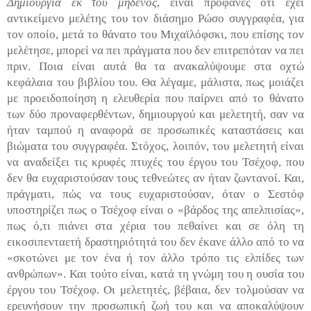
Δημιουργία εκ του μηδενός
, είναι προφανές ότι έχει
αντικείμενο μελέτης του τον διάσημο Ρώσο συγγραφέα, για
τον οποίο, μετά το θάνατο του Μιχαϊλόφσκι, που επίσης τον
μελέτησε, μπορεί να πει πράγματα που δεν επιτρεπόταν να πει
πριν. Ποια είναι αυτά θα τα ανακαλύψουμε στα οχτώ
κεφάλαια του βιβλίου του. Θα λέγαμε, μάλιστα, πως μοιάζει
με προειδοποίηση η ελευθερία που παίρνει από το θάνατο
των δύο προναφερθέντων, δημιουργού και μελετητή, σαν να
ήταν ταμπού η αναφορά σε προσωπικές καταστάσεις και
βιώματα του συγγραφέα. Στόχος, λοιπόν, του μελετητή είναι
να αναδείξει τις κρυφές πτυχές του έργου του Τσέχοφ, που
δεν θα ευχαριστούσαν τους τεθνεώτες αν ήταν ζωντανοί. Και,
πράγματι, πώς να τους ευχαριστούσαν, όταν ο Σεστόφ
υποστηρίζει πως ο Τσέχοφ είναι ο «βάρδος της απελπισίας»,
πως ό,τι πιάνει στα χέρια του πεθαίνει και σε όλη τη
εικοσιπενταετή δραστηριότητά του δεν έκανε άλλο από το να
«σκοτώνει με τον ένα ή τον άλλο τρόπο τις ελπίδες των
ανθρώπων». Και τούτο είναι, κατά τη γνώμη του η ουσία του
έργου του Τσέχοφ. Οι μελετητές, βέβαια, δεν τολμούσαν να
ερευνήσουν την προσωπική ζωή του και να αποκαλύψουν