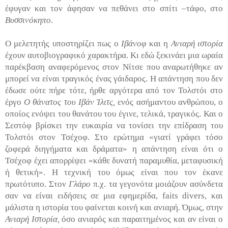
έφυγαν και τον άφησαν να πεθάνει στο σπίτι –τάφο, στο
Βυσσινόκηπο
.
Ο μελετητής υποστηρίζει πως ο
Ιβάνοφ
και η
Ανιαρή ιστορία
έχουν αυτοβιογραφικό χαρακτήρα. Κι εδώ ξεκινάει μια ωραία
παρέκβαση αναφερόμενος στον Νίτσε που αναρωτήθηκε αν
μπορεί να είναι τραγικός ένας γάιδαρος. Η απάντηση που δεν
έδωσε ούτε πήρε τότε, ήρθε αργότερα από τον Τολστόι στο
έργο
Ο θάνατος του
Ιβάν Ίλιτς,
ενός ασήμαντου ανθρώπου, ο
οποίος ενόψει του θανάτου του έγινε, τελικά, τραγικός. Και ο
Σεστόφ βρίσκει την ευκαιρία να τονίσει την επίδραση του
Τολστόι στον Τσέχοφ. Στο ερώτημα «γιατί γράφει τόσο
ζοφερά διηγήματα και δράματα» η απάντηση είναι ότι ο
Τσέχοφ έχει απορρίψει «κάθε δυνατή παραμυθία, μεταφυσική
ή θετική». Η τεχνική του όμως είναι που τον έκανε
πρωτότυπο. Στον
Γλάρο
π.χ. τα γεγονότα μοιάζουν ασύνδετα
σαν να είναι ειδήσεις σε μια εφημερίδα,
faits
divers
, και
μάλιστα η ιστορία του φαίνεται κοινή και ανιαρή. Όμως, στην
Ανιαρή Ιστορία,
όσο ανιαρός και παραιτημένος και αν είναι ο