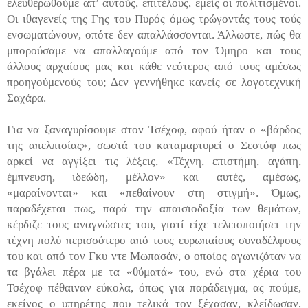
ελευθερωθούμε απ’ αυτούς, επιτέλους, εμείς οι πολιτισμένοι.
Οι ιθαγενείς της Γης του Πυρός όμως τρώγοντάς τους τούς
ενσωματώνουν, οπότε δεν απαλλάσσονται. Άλλωστε, πώς θα
μπορούσαμε να απαλλαγούμε από τον Όμηρο και τους
άλλους αρχαίους μας και κάθε νεότερος από τους αμέσως
προηγούμενούς του; Δεν γεννήθηκε κανείς σε λογοτεχνική
Σαχάρα.
Για να ξαναγυρίσουμε στον Τσέχοφ, αφού ήταν ο «βάρδος
της απελπισίας», σωστά του καταμαρτυρεί ο Σεστόφ πως
αρκεί να αγγίξει τις λέξεις, «Τέχνη, επιστήμη, αγάπη,
έμπνευση, ιδεώδη, μέλλον» και αυτές, αμέσως,
«μαραίνονται» και «πεθαίνουν στη στιγμή». Όμως,
παραδέχεται πως, παρά την απαισιοδοξία των θεμάτων,
κέρδιζε τους αναγνώστες του, γιατί είχε τελειοποιήσει την
τέχνη πολύ περισσότερο από τους ευρωπαίους συναδέλφους
του και από τον Γκυ ντε Μωπασάν, ο οποίος αγωνιζόταν να
τα βγάλει πέρα με τα «θύματά» του, ενώ στα χέρια του
Τσέχοφ πέθαιναν εύκολα, όπως για παράδειγμα, ας πούμε,
εκείνος ο υπηρέτης που τελικά τον ξέχασαν, κλείδωσαν,