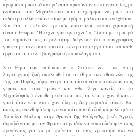
κρυμμένα μυστικά και γι’ αυτό αρκούνταν σε κοινοτοπίες, με
εξαίρεση τον Μιχαϊλόφσκι που επεχείρησε να μπει στα
ενδότερα αλλά «έκανε πίσω με τρόμο, μάλιστα και απέχθεια».
Και έτσι ο εκλιπών κριτικός διατύπωσε «πόσο χιμαιρική
είναι η θεωρία ‘‘Η τέχνη για την τέχνη’’». Τούτο με τη σειρά
του σημαίνει πως ο μελετητής διέγνωσε ότι ο συγγραφέας
γράφει με τον εαυτό του στο κέντρο του έργου του και κάθε
έργο του αποτελεί βιογραφική παραλλαγή του.
Στο θέμα των επιδράσεων ο Σεστόφ λέει πως «στη
λογοτεχνική ζωή ακολουθείται το έθιμο των ιθαγενών της
Γης του Πυρός, σύμφωνα με το οποίο οι νέοι σκοτώνουν τους
γέρους και τους τρώνε» και «θα ’λεγε κανείς ότι (ο
Μιχαϊλόφσκι) ένιωθε μέσα του πως οι νέοι είχαν δίκιο…
γιατί ήταν νέοι και είχαν όλη τη ζωή μπροστά τους». Και
αυτό, ας υπενθυμίσουμε, είναι κάτι που διεξοδικά μελέτησε ο
Χάρολντ Μπλουμ στην
Αγωνία της Επίδρασης
(εκδ. Άγρα),
συμπλέοντας με τον Φρόιντ στην ιδέα να «σκοτώσουμε» τους
προγόνους για να μη φαίνεται τι τους χρωστάμε και να