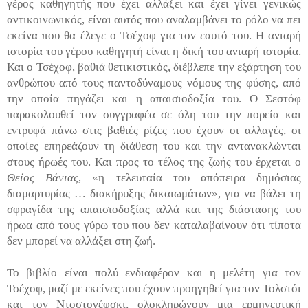
γέρος καθηγητής που έχει αλλάξει και έχει γίνει γενικώς
αντικοινωνικός, είναι αυτός που αναλαμβάνει το ρόλο να πει
εκείνα που θα έλεγε ο Τσέχοφ για τον εαυτό του. Η ανιαρή
ιστορία του γέρου καθηγητή είναι η δική του ανιαρή ιστορία.
Και ο Τσέχοφ, βαθιά θετικιστικός, διέβλεπε την εξάρτηση του
ανθρώπου από τους παντοδύναμους νόμους της φύσης, από
την οποία πηγάζει και η απαισιοδοξία του. Ο Σεστόφ
παρακολουθεί τον συγγραφέα σε όλη του την πορεία και
εντρυφά πάνω στις βαθιές ρίζες που έχουν οι αλλαγές, οι
οποίες επηρεάζουν τη διάθεση του και την αντανακλώνται
στους ήρωές του. Και προς το τέλος της ζωής του έρχεται ο
Θείος Βάνιας
, «η τελευταία του απόπειρα δημόσιας
διαμαρτυρίας … διακήρυξης δικαιωμάτων», για να βάλει τη
σφραγίδα της απαισιοδοξίας αλλά και της διάστασης του
ήρωα από τους γύρω του που δεν καταλαβαίνουν ότι τίποτα
δεν μπορεί να αλλάξει στη ζωή.
Το βιβλίο είναι πολύ ενδιαφέρον και η μελέτη για τον
Τσέχοφ, μαζί με εκείνες που έχουν προηγηθεί για τον Τολστόι
και τον Ντοστογέφσκι, ολοκληρώνουν μια ερμηνευτική