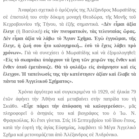
Ἀναφέρει σχετικὰ ὁ ὁμόζυγός της Ἀλέξανδρος Μωραϊτίδης
σὲ ἐπιστολή του στὴν δόκιμη μοναχὴ Θεοδώρα, τῆς Μονῆς τοῦ
Κεχροβουνίου τῆς Τήνου, τὰ ἑξῆς σημαντικά. «
Δὲν εἶμαι ἀξία
ἔλεγε
(ἡ Βασιλικὴ)
εἰς τὸν πνευματικόν, τὰς τελευταίας ὥρας.
Δὲν εἶμαι ἀξία νὰ λάβω τὸ Ἅγιον Σχῆμα. Ἐγὼ ἐγγυῶμαι, τῆς
ἔλεγε, ἡ ζωή σου ἦτο καλογηρική... ἐσὺ τὸ ἔχεις λάβει πρὸ
χρόνων».
Γιὰ νὰ συνεχίσει ὁ Μωραϊτίδης καὶ νὰ ἐξομολογηθεῖ:
«
Εἰς τὸ σκαμνάκι ὑπάρχουν τὰ ἴχνη τῶν χειρῶν της ἔνθεν καὶ
ἔνθεν ὁποῦ ἐμετάνοιζε. Θὰ τὸ φυλάξω εἰς ἀν
ά
μνησιν καὶ εἰς
ἔλεγχον. Ἡ ταπ
εί
νωσίς της τὴν κατέστησεν ἀξίαν καὶ ἔλαβε τὰ
πάντα τοῦ Ἀγγελικοῦ Σχήματος».
Χρόνια ἀργότερα καὶ συγκεκριμένα τὸ 1929, σὲ ἠλικία 79
ἐτῶν ἀφήνει τὴν Ἀθήνα καὶ μεταβαίνει στὴν πατρίδα του τὴ
Σκιάθο.
«Εἶχε πάρει τὴν ἀπόφαση νὰ καλογερεύσει
», μᾶς
πληροφορεῖ ὁ ἀνηψιός του καὶ βιογράφος του ὁ Ἰω. Ν.
Φραγκούλας. Κι ἔτσι γίνεται. Στὶς 16 Σεπτεμβρίου τοῦ ἴδιου ἔτους,
κατὰ τὴν ἑορτὴ τῆς ἁγίας Εὐφημίας, λαμβάνει τὸ Μέγα Ἀγγελικὸ
Σχῆμα καὶ μετονομάζεται ἀπὸ Ἀλέξανδρος σὲ Ἀνδρόνικο.