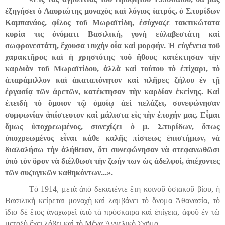
ἐξηγ
ή
σει ὁ Λαυριώτης μοναχὸς καὶ λόγιος ἰατρός, ὁ Σπυρίδων
Καμπανάος, φίλος τοῦ Μωραϊτίδη, ἐσύχναζε τακτικώτατα
κυρία τις ὀνόματι Βασιλική, γυνὴ εὐλαβεστάτη καὶ
σωφρονεστάτη, ἔχουσα ψυχὴν οἷα καὶ μορφήν. Ἡ εὐγένεια τοῦ
χαρακτῆρος καὶ ἡ χρηστότης τοῦ
ἤ
θους κατέκτησαν τὴν
καρδιὰν τοῦ Μωραϊτίδου, ἀλλὰ καὶ τούτου τὸ ἐπίχαρι, τὸ
ἀπαράμιλλον καὶ ἀκαταπόνητον καὶ πλῆρες ζήλου ἐν τῇ
ἐργασίᾳ τῶν ἀρετῶν, κατέκτησαν τὴν καρδίαν ἐκείνης. Καὶ
ἐπειδὴ τὸ ὅμοι
ο
ν τῷ ὁμοίῳ ἀεὶ πελάζει, συνεφώνησαν
συμφωνίαν ἀπίστευτον καὶ μάλιστα εἰς τὴν ἐποχήν μας. Εἶμαι
ὅμως ὑποχρεωμένος, συνεχίζει ὁ μ. Σπυρίδων, ὅπως
ὑποχρεωμένος εἶναι κάθε καλῆς πίστεως ἐπιστήμων, νὰ
διαλαλήσω τὴν ἀλήθειαν, ὅτι συνεφώνησαν νὰ στεφανωθῶσι
ὑπὸ τὸν ὅρον νὰ διέλθωσι τὴν ζωήν των ὡς ἀδελφοί, ἀπέχοντες
τῶν συζυγικῶν καθηκόντων...».
Τὸ 1914, μετὰ ἀπὸ δεκαπέντε ἔτη κοινοῦ ὁσιακοῦ βίου, ἡ
Βασιλικὴ κείρεται μοναχὴ καὶ λαμβάνει τὸ ὄνομα Ἀθανασία, τὸ
ἴδιο δὲ ἔτος ἀναχωρεῖ ἀπὸ τὰ πρόσκαιρα καὶ ἐπίγεια, ἀφοῦ ἐν τῶ
μεταξὺ ἔχει λάβει καὶ τὸ Μέγα Ἀγγελικὸ Σχῆμα.