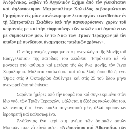
Ἀνδρόνικος, λαβὼν τὸ Ἀγγελικὸν Σχῆμα ἀπὸ τὸν γλυκύτατον
καὶ ἀηδ
ο
νόστομον Μητροπολίτην Χαλκίδος σεβασμιώτατον
Γρηγόριον εἰς μίαν πανέκλαμπρον λειτουργίαν τελεσθεῖσαν ἐν
τῇ Μητροπόλει Σκιάθου ὑπὸ τὴν πανευφρόσυνον χαρὰν τοῦ
κείραντός με καὶ τὴν εὐφροσύνην τῶν καλῶν καὶ ἀγαπώντων
με συμπολιτῶν μου, ἐν τῶ Ναῷ τῶν Τριῶν Ἱεραρχῶν μὲ τὸν
ὁποῖον μὲ συνδέουσι ἀναμνήσεις παιδικῶν χρόνων
».
Ὁ νεὸς μοναχὸς γράφτηκε στὸ μοναχολόγιο τῆς Μονῆς τοῦ
Εὐαγγελισμοῦ τῆς πατρίδας του Σκιάθου. Ἐπρόκειτο δὲ νὰ
μονάσει στὸ κάθισμα καὶ μετόχιο τῆς ὡς ἄνω μονῆς, τὸν Ἅγιο
Χαράλαμπο. Μάλιστα ἐπισκεύασε καὶ τὰ κελλιά, ὅπου θὰ ἔμενε.
Ὅμως στὶς 9 Ὀκτωβρίου ἀσθένησε καὶ στὶς 25 τοῦ ἰδιου μήνα
ἀναχωρεῖ ἀπὸ τὰ ἐπίγεια.
Σαράντα ἡμέρες ἀπὸ τὴν κουρά του καὶ συγκεκριμένα στὸν
ἴδιο ναό, τῶν Τριῶν Ἱεραρχῶν, ψάλλεται ἡ ἐξόδιος ἀκολουθία του,
κλείνοντας ἔτσι ἕναν κύκλο συγκινητικὸ μέν, ἀλλὰ προπάντων
ἱεροπρεπῆ καὶ καθοσιωμένο.
Ἀνάβοντας ἕνα κερὶ στὴ μνήμη τῶν ὁσιακῶν αὐτῶν
Μορφῶν ταπεινὰ εὐχόμαστε: «
Ἀνδρονίκου καὶ Ἀθανασίας τῶν