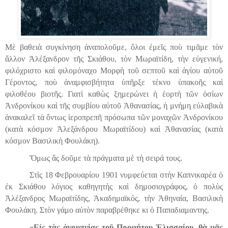
Μὲ βαθειὰ συγκίνηση ἀναπολοῦμε, ὅλοι ἐμεῖς ποὺ τιμᾶμε τὸν
ἄλλον Ἀλέξανδρον τῆς Σκιάθου, τὸν Μωραϊτίδη, τὴν εὐγενική,
φιλόχριστο καὶ φιλομόναχο Μορφὴ τοῦ σεπτοῦ καὶ ἁγίου αὐτοῦ
Γέροντος, ποὺ ἀναμφισβήτητα ὑπῆρξε τέκνο ὑπακοῆς καὶ
φιλοθέου βιοτῆς. Γιατὶ καθὼς ξημερώνει ἡ ἑορτὴ τῶν ὁσίων
Ἀνδρονίκου καὶ τῆς συμβίου αὐτοῦ Ἀθανασίας, ἡ μνήμη εὐλαβικὰ
ἀνακαλεῖ τὰ ὄντως ἱεροπρεπῆ πρόσωπα τῶν μοναχῶν Ἀνδρονίκου
(κατὰ κόσμον Ἀλεξάνδρου Μωραϊτίδου) καὶ Ἀθανασίας (κατὰ
κόσμον Βασιλικὴ Φουλάκη).
Ὅμως ἄς δοῦμε τὰ πράγματα μὲ τὴ σειρά τους.
Στὶς 18 Φεβρουαρίου 1901 νυμφεύεται στὴν Καπνικαρέα ὁ
ἐκ Σκιάθου λόγιος καθηγητὴς καὶ δημοσιογράφος, ὁ πολὺς
Ἀλέξανδρος Μωραϊτίδης, Ἀκαδημαϊκός, τὴν Ἀθηναία, Βασιλικὴ
Φουλάκη. Στὸν γάμο αὐτὸν παραβρέθηκε κι ὁ Παπαδιαμαντης.
«Εἰς τὰ
ς
ἀγρυπνίας τοῦ Προφήτου Ἐλισσαίου, θὰ μᾶς