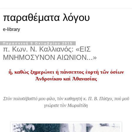
παραθέματα λόγου
e-library
Παρασκευή 9 Οκτωβρίου 2015
π. Κων. Ν. Καλλιανός: «ΕΙΣ
ΜΝΗΜΟΣΥΝΟΝ ΑΙΩΝΙΟΝ...»
ἤ, καθὼς ξημερώνει ἡ πάνσεπτος ἑορτὴ τῶν ὁσίων
Ἀνδρονίκου καὶ Ἀθανασίας
Στὸν πολυσέβαστό μου φίλο, τὸν καθηγητή κ. Π. Β. Πάσχο, ποὺ μοῦ
γνώρισε τὸν Μωραϊτίδη