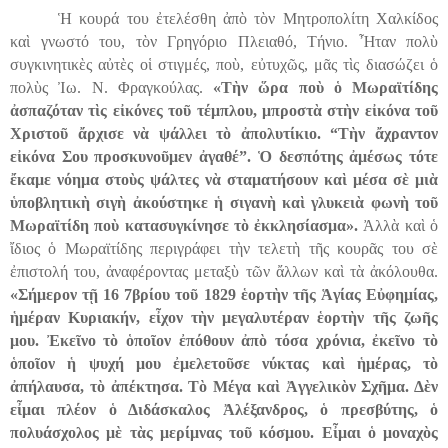
Ἡ κουρά του ἐτελέσθη ἀπὸ τὸν Μητροπολίτη Χαλκίδος
καὶ γνωστό του, τὸν Γρηγόριο Πλειαθό, Τήνιο. Ἦταν πολὺ
συγκινητικὲς αὐτὲς οἱ στιγμές, ποὺ, εὐτυχῶς, μᾶς τὶς διασώζει ὁ
πολὺς Ἰω. Ν. Φραγκούλας.
«Τὴν ὥρα ποὺ ὁ Μωραϊτίδης
ἀσπαζόταν τὶς εἰκόνες τοῦ τέμπλου, μπροστὰ στὴν εἰκόνα τοῦ
Χριστοῦ ἄρχισε νὰ ψάλλει τὸ ἀπολυτίκιο. “Τὴν ἄχραντον
εἰκόνα Σου προσκυνοῦμεν ἀγαθέ”. Ὁ δεσπότης ἀμέσως τότε
ἔκαμε νόημα στοὺς ψάλτες νὰ σταματήσουν καὶ μέσα σὲ μιὰ
ὑποβλητικὴ σιγὴ ἀκούστηκε ἡ σιγανὴ καὶ γλυκειὰ φωνὴ τοῦ
Μωραϊτίδη ποὺ κατασυγκίνησε τὸ ἐκκλησίασμα».
Ἀλλὰ καὶ ὁ
ἴδιος ὁ Μωραϊτίδης περιγράφει τὴν τελετὴ τῆς κουρᾶς του σὲ
ἐπιστολή του, ἀναφέροντας μεταξὺ τῶν ἄλλων καὶ τὰ ἀκόλουθα.
«Σήμερον τῇ 16 7βρίου τοῦ 1829 ἑορτὴν τῆς Ἁγίας Εὐφημίας,
ἡμέραν Κυριακήν, εἶχον τὴν μεγαλυτέραν ἑορτὴν τῆς ζωῆς
μου. Ἐκεῖνο τὸ ὁποῖον ἐπόθουν ἀπὸ τόσα χρόνια, ἐκεῖνο τὸ
ὁποῖον ἡ ψυχή μου ἐμελετοῦσε νύκτας καὶ ἡμέρας, τὸ
ἀπήλαυσα, τὸ ἀπέκτησα. Τὸ Μέγα καὶ Ἀγγελικὸν Σχῆμα. Δὲν
εἶμαι πλέον ὁ Διδάσκαλος Ἀλέξανδρος, ὁ πρεσβύτης, ὁ
πολυάσχολος μὲ τὰς μερίμνας τοῦ κόσμου. Εἶμαι ὁ μοναχὸς