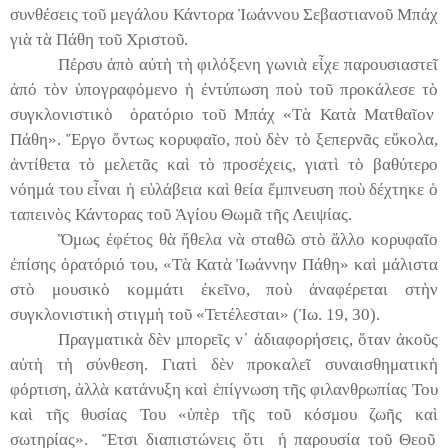
συνθέσεις το
ῦ
μεγάλου Κάντορα
Ἰ
ωάννου Σεβαστιανο
ῦ
Μπάχ
γι
ὰ
τ
ὰ
Πάθη το
ῦ
Χριστο
ῦ
.
Πέρσυ
ἀ
π
ὸ
α
ὐ
τ
ὴ
τ
ὴ
φιλόξενη γωνι
ὰ
ε
ἶ
χε παρουσιαστε
ῖ
ἀ
πό τ
ὸ
ν
ὑ
πογραφόμενο
ἡ
ἐ
ντύπωση πο
ὺ
το
ῦ
προκάλεσε τ
ὸ
συγκλονιστικ
ὸ
ὁ
ρατόριο το
ῦ
Μπάχ «Τ
ὰ
Κατ
ὰ
Ματθα
ῖ
ον
Πάθη».
Ἔ
ργο
ὄ
ντως κορυφα
ῖ
ο, πο
ὺ
δ
ὲ
ν τ
ὸ
ξεπερν
ᾶ
ς ε
ὔ
κολα,
ἀ
ντίθετα τ
ὸ
μελετ
ᾶ
ς κα
ὶ
τ
ὸ
προσέχεις, γιατ
ὶ
τ
ὸ
βαθύτερο
νόημά του ε
ἶ
ναι
ἡ
ε
ὐ
λάβεια κα
ὶ
θεία
ἔ
μπνευση πο
ὺ
δέχτηκε
ὁ
ταπειν
ὸ
ς Κάντορας το
ῦ
Ἁ
γίου Θωμ
ᾶ
τ
ῆ
ς Λειψίας.
Ὅ
μως
ἐ
φέτος θ
ὰ
ἤ
θελα ν
ὰ
σταθ
ῶ
στ
ὸ
ἄ
λλο κορυφα
ῖ
ο
ἐ
πίσης
ὁ
ρατόριό του, «Τ
ὰ
Κατ
ὰ
Ἰ
ωάννην Πάθη» κα
ὶ
μάλιστα
στ
ὸ
μουσικ
ὸ
κομμάτι
ἐ
κε
ῖ
νο, πο
ὺ
ἀ
ναφέρεται στ
ὴ
ν
συγκλονιστικ
ὴ
στιγμ
ὴ
το
ῦ
«Τετέλεσται» (
Ἰ
ω. 19, 30).
Πραγματικ
ὰ
δ
ὲ
ν μπορε
ῖ
ς ν
᾿
ἀ
διαφορήσεις,
ὅ
ταν
ἀ
κο
ῦ
ς
α
ὐ
τ
ὴ
τ
ὴ
σύνθεση. Γιατ
ὶ
δ
ὲ
ν προκαλε
ῖ
συναισθηματικ
ὴ
φόρτιση,
ἀ
λλ
ὰ
κατάνυξη κα
ὶ
ἐ
πίγνωση τ
ῆ
ς φιλανθρωπίας Του
κα
ὶ
τ
ῆ
ς θυσίας Του «
ὑ
π
ὲ
ρ τ
ῆ
ς το
ῦ
κόσμου ζω
ῆ
ς κα
ὶ
σωτηρίας».
Ἔ
τσι διαπιστώνεις
ὅ
τι
ἡ
παρουσία το
ῦ
Θεο
ῦ