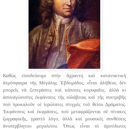
Καθ
ὼ
ς εἰσοδεύουμε στ
ὴ
ν
ἄ
χραντη κα
ὶ
κατανυκτικ
ὴ
ἀ
τμόσφαιρα τ
ῆ
ς Μεγάλης
Ἑ
βδομάδος, ε
ἶ
ναι
ἀ
λήθεια, δ
ὲ
ν
μπορε
ῖ
ς ν
ὰ
ξεπεράσεις κα
ὶ
κάποιες κορυφα
ῖ
ες,
ἀ
λλ
ὰ
κι
ἀ
συναγώνιστες
ἐ
κφάνσεις τ
ῆ
ς ε
ὐ
λάβειας κα
ὶ
τ
ῆ
ς συντριβ
ῆ
ς
πο
ὺ
προκαλο
ῦ
ν ο
ἱ
ἱ
ερώτατες στιγμ
ὲ
ς το
ῦ
θείου Δράματος.
Ἐ
κφάνσεις κα
ὶ
ἐ
κφράσεις, πο
ὺ
μεταφράζονται σ
ὲ
πίνακες
ζωγραφικ
ῆ
ς, γραπτ
ὸ
λόγο,
ἀ
λλ
ὰ
κα
ὶ
μουσικ
ὲ
ς συνθέσεις
ἀ
νυπέρβλητου μεγαλείου.
Ὅ
πως ε
ἶ
ναι ο
ἱ
ἀ
ρυτίδωτες