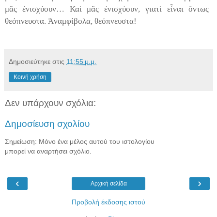
μ
ᾶ
ς
ἐ
νισχύουν… Κα
ὶ
μ
ᾶ
ς
ἐ
νισχύουν, γιατ
ὶ
ε
ἶ
ναι
ὄ
ντως
θεόπνευστα.
Ἀ
ναμφίβολα, θεόπνευστα
!
Δημοσιεύτηκε στις
11:55 μ.μ.
Κοινή χρήση
Δεν υπάρχουν σχόλια:
Δημοσίευση σχολίου
Σημείωση: Μόνο ένα μέλος αυτού του ιστολογίου
μπορεί να αναρτήσει σχόλιο.
‹
›
Αρχική σελίδα
Προβολή έκδοσης ιστού