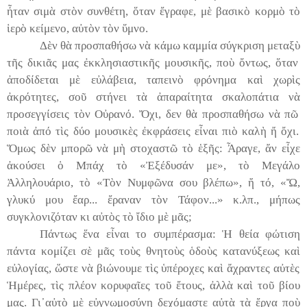
ἦ
ταν σιμ
ὰ
στ
ὸ
ν συνθέτη,
ὅ
ταν
ἔ
γραφε, μ
ὲ
βασικ
ὸ
κορμ
ὸ
τ
ὸ
ἱ
ερ
ὸ
κείμενο, α
ὐ
τ
ὸ
ν τ
ὸ
ν
ὕ
μνο.
Δ
ὲ
ν θ
ὰ
προσπαθήσω ν
ὰ
κάμω καμμία σύγκριση μεταξ
ὺ
τ
ῆ
ς δικι
ᾶ
ς μας
ἐ
κκλησιαστικ
ῆ
ς μουσικ
ῆ
ς, πο
ὺ
ὄ
ντως,
ὅ
ταν
ἀ
ποδίδεται μ
ὲ
ε
ὐ
λάβεια, ταπειν
ὸ
φρόνημα κα
ὶ
χωρ
ὶ
ς
ἀ
κρότητες, σο
ῦ
στήνει τ
ὰ
ἀ
παραίτητα σκαλοπάτια ν
ὰ
προσεγγίσεις τ
ὸ
ν Ο
ὐ
ρανό.
Ὄ
χι, δεν θ
ὰ
προσπαθήσω ν
ὰ
π
ῶ
ποι
ὰ
ἀ
πό τ
ὶ
ς δύο μουσικ
ὲ
ς
ἐ
κφράσεις ε
ἶ
ναι πι
ὸ
καλ
ὴ
ἤ
ὄ
χι.
Ὅ
μως δ
ὲ
ν μπορ
ῶ
ν
ὰ
μ
ὴ
στοχαστ
ῶ
τ
ὸ
ἑ
ξ
ῆ
ς: Ἆραγε,
ἄ
ν ε
ἶ
χε
ἀ
κούσει
ὁ
Μπάχ τ
ὸ
«
Ἐ
ξέδυσάν με», τ
ὸ
Μεγάλο
Ἀ
λληλουάριο, τ
ὸ
«Τ
ὸ
ν Νυμφ
ῶ
να σου βλέπω»,
ἤ
τό, «
Ὤ
,
γλυκύ μου
ἔ
αρ...
ἔ
ραναν τ
ὸ
ν Τάφον...» κ.λπ., μήπως
συγκλονιζόταν κι αὐτ
ὸ
ς τ
ὸ
ἴ
διο μ
ὲ
μ
ᾶ
ς;
Πάντως
ἕ
να ε
ἶ
ναι το συμπέρασμα:
Ἡ
θεία φώτιση
πάντα κομίζει σ
ὲ
μ
ᾶ
ς το
ὺ
ς θνητο
ὺ
ς
ὁ
δο
ὺ
ς κατανύξεως κα
ὶ
ε
ὐ
λογίας,
ὥ
στε ν
ὰ
βιώνουμε τ
ὶ
ς
ὑ
πέροχες κα
ὶ
ἄ
χραντες α
ὐ
τ
ὲ
ς
Ἡ
μέρες, τ
ὶ
ς πλέον κορυφ
αῖ
ες το
ῦ
ἔ
τους,
ἀ
λλ
ὰ
κα
ὶ
το
ῦ
βίου
μας. Γι
᾿
α
ὐ
τ
ὸ
μ
ὲ
ε
ὐ
γνωμοσύνη δεχόμαστε α
ὐ
τ
ὰ
τ
ὰ
ἔ
ργα πο
ὺ