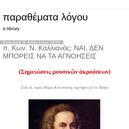
παραθέματα λόγου
e-library
Κυριακή 5 Απριλίου 2015
π. Κων. Ν. Καλλιανός: ΝΑΙ, ΔΕΝ
ΜΠΟΡΕΙΣ ΝΑ ΤΑ ΑΓΝΟΗΣΕΙΣ
(Σημειώσεις μουσικ
ῶ
ν
ἀ
κροάσεων)
Στ
ὴ
ν
ἀ
ξ. κυρία Μαρία Κοτοπούλη, εύχετήριο γι
ὰ
τ
ὸ
Πάσχα