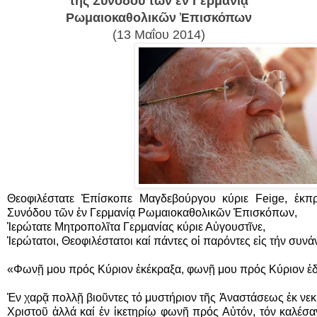
τῆς Συνόδου τῶν ἐν Γερμανίᾳ
Ρωμαιοκαθολικῶν Ἐπισκόπων
(13 Μαΐου 2014)
Θεοφιλέστατε Ἐπίσκοπε Μαγδεβούργου κύριε Feige, ἐκ
Συνόδου τῶν ἐν Γερμανίᾳ Ρωμαιοκαθολικῶν Ἐπισκόπων,
Ἱερώτατε Μητροπολῖτα Γερμανίας κύριε Αὐγουστῖνε,
Ἱερώτατοι, Θεοφιλέστατοι καί πάντες οἱ παρόντες εἰς τήν συνά
«Φωνῇ μου πρός Κύριον ἐκέκραξα, φωνῇ μου πρός Κύριον ἐδε
Ἐν χαρᾷ πολλῇ βιοῦντες τό μυστήριον τῆς Ἀναστάσεως ἐκ νε
Χριστοῦ ἀλλά καί ἐν ἱκετηρίῳ φωνῇ πρός Αὐτόν, τόν καλέσα