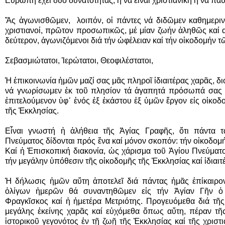
Εὐρώπη ἔχει δύο δυνατότητας, ἤ νά εἶναι χριστιανική ἤ νά π
Ἄς ἀγωνισθῶμεν, λοιπόν, οἱ πάντες νά διδῶμεν καθημερι
χριστιανοί, πρῶτον προσωπικῶς, μέ μίαν ζωήν ἀληθῶς καί αὐ
δεύτερον, ἀγωνιζόμενοι διά τήν ὠφέλειαν καί τήν οἰκοδομή
Σεβασμιώτατοι, Ἱερώτατοι, Θεοφιλέστατοι,
Ἡ ἐπικοινωνία ἡμῶν μαζί σας μᾶς πληροῖ ἰδιαιτέρας χαρᾶς, διό
νά γνωρίσωμεν ἐκ τοῦ πλησίον τά ἀγαπητά πρόσωπά σας 
ἐπιτελούμενον ὑφ᾿ ἑνός ἐξ ἑκάστου ἐξ ὑμῶν ἔργον εἰς οἰκο
τῆς Ἐκκλησίας.
Εἶναι γνωστή ἡ ἀλήθεια τῆς Ἁγίας Γραφῆς, ὅτι πάντα τ
Πνεύματος δίδονται πρός ἕνα καί μόνον σκοπόν: τήν οἰκοδομ
Καί ἡ Ἐπισκοπική διακονία, ὡς χάρισμα τοῦ Ἁγίου Πνεύματος,
τήν μεγάλην ὑπόθεσιν τῆς οἰκοδομῆς τῆς Ἐκκλησίας καί ἰδιαιτ
Ἡ δήλωσις ἡμῶν αὕτη ἀποτελεῖ διά πάντας ἡμᾶς ἐπίκαιρον
ὀλίγων ἡμερῶν θά συναντηθῶμεν εἰς τήν Ἁγίαν Γῆν 
Φραγκῖσκος καί ἡ ἡμετέρα Μετριότης. Προγευόμεθα διά τῆ
μεγάλης ἐκείνης χαρᾶς καί εὐχόμεθα ὅπως αὕτη, πέραν τῆ
ἱστορικοῦ γεγονότος ἐν τῇ ζωῇ τῆς Ἐκκλησίας καί τῆς χριστ