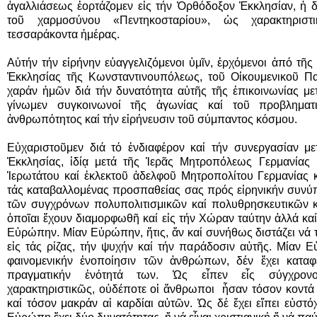
ἀγαλλιάσεως ἑορτάζομεν εἰς τήν Ὀρθόδοξον Ἐκκλησίαν, ἡ 
τοῦ χαρμοσύνου «Πεντηκοσταρίου», ὡς χαρακτηριστικ
τεσσαράκοντα ἡμέρας.
Αὐτήν τήν εἰρήνην εὐαγγελιζόμενοι ὑμῖν, ἐρχόμενοι ἀπό τῆ
Ἐκκλησίας τῆς Κωνσταντινουπόλεως, τοῦ Οἰκουμενικοῦ Πατ
χαράν ἡμῶν διά τήν δυνατότητα αὐτῆς τῆς ἐπικοινωνίας μ
γίνωμεν συγκοινωνοί τῆς ἀγωνίας καί τοῦ προβληματ
ἀνθρωπότητος καί τήν εἰρήνευσιν τοῦ σύμπαντος κόσμου.
Εὐχαριστοῦμεν διά τό ἐνδιαφέρον καί τήν συνεργασίαν μ
Ἐκκλησίας, ἰδίᾳ μετά τῆς Ἱερᾶς Μητροπόλεως Γερμανίας 
Ἱερωτάτου καί ἐκλεκτοῦ ἀδελφοῦ Μητροπολίτου Γερμανίας κ
τάς καταβαλλομένας προσπαθείας σας πρός εἰρηνικήν συνύπ
τῶν συγχρόνων πολυπολιτισμικῶν καί πολυθρησκευτικῶν κο
ὁποῖαι ἔχουν διαμορφωθῆ καί εἰς τήν Χώραν ταύτην ἀλλά κα
Εὐρώπην. Μίαν Εὐρώπην, ἥτις, ἄν καί συνήθως διστάζει νά τό
εἰς τάς ρίζας, τήν ψυχήν καί τήν παράδοσιν αὐτῆς. Μίαν 
φαινομενικήν ἑνοποίησιν τῶν ἀνθρώπων, δέν ἔχει καταφ
πραγματικήν ἑνότητά των. Ὡς εἶπεν εἷς σύγχρον
χαρακτηριστικῶς, οὐδέποτε οἱ ἄνθρωποι ἦσαν τόσον κοντά ὁ
καί τόσον μακράν αἱ καρδίαι αὐτῶν. Ὡς δέ ἔχει εἴπει εὐστ