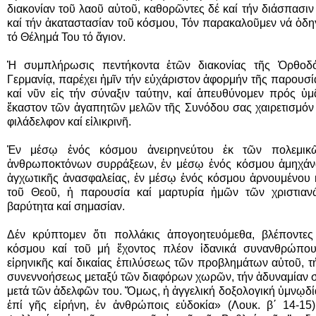
διακονίαν τοῦ λαοῦ αὐτοῦ, καθορῶντες δέ καί τήν διάσπασι
καί τήν ἀκαταστασίαν τοῦ κόσμου, Τόν παρακαλοῦμεν νά ὁδηγ
τό Θέλημά Του τό ἅγιον.
Ἡ συμπλήρωσις πεντήκοντα ἐτῶν διακονίας τῆς Ὀρθο
Γερμανίᾳ, παρέχει ἡμῖν τήν εὐχάριστον ἀφορμήν τῆς παρουσί
καί νῦν εἰς τήν σύναξιν ταύτην, καί ἀπευθύνομεν πρός ὑμ
ἕκαστον τῶν ἀγαπητῶν μελῶν τῆς Συνόδου σας χαιρετισμόν 
φιλάδελφον καί εἰλικρινῆ.
Ἐν μέσῳ ἑνός κόσμου ἀνειρηνεύτου ἐκ τῶν πολεμικ
ἀνθρωποκτόνων συρράξεων, ἐν μέσῳ ἑνός κόσμου ἀμηχάνου
ἀγχωτικῆς ἀνασφαλείας, ἐν μέσῳ ἑνός κόσμου ἀρνουμένου κα
τοῦ Θεοῦ, ἡ παρουσία καί μαρτυρία ἡμῶν τῶν χριστιανῶ
βαρύτητα καί σημασίαν.
Δέν κρύπτομεν ὅτι πολλάκις ἀπογοητευόμεθα, βλέποντες
κόσμου καί τοῦ μή ἔχοντος πλέον ἰδανικά συνανθρώπου
εἰρηνικῆς καί δικαίας ἐπιλύσεως τῶν προβλημάτων αὐτοῦ, τ
συνεννοήσεως μεταξύ τῶν διαφόρων χωρῶν, τήν ἀδυναμίαν
μετά τῶν ἀδελφῶν του. Ὅμως, ἡ ἀγγελική δοξολογική ὑμνῳδί
ἐπί γῆς εἰρήνη, ἐν ἀνθρώποις εὐδοκία» (Λουκ. β΄ 14-15