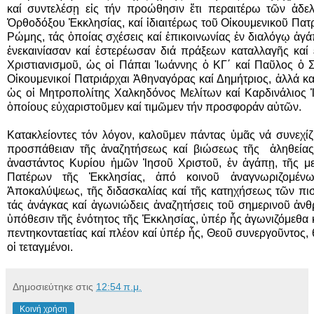
καί συντελέσῃ εἰς τήν προώθησιν ἔτι περαιτέρω τῶν ἀδε
Ὀρθοδόξου Ἐκκλησίας, καί ἰδιαιτέρως τοῦ Οἰκουμενικοῦ Πατρ
Ρώμης, τάς ὁποίας σχέσεις καί ἐπικοινωνίας ἐν διαλόγῳ ἀγά
ἐνεκαινίασαν καί ἐστερέωσαν διά πράξεων καταλλαγῆς καί 
Χριστιανισμοῦ, ὡς οἱ Πάπαι Ἰωάννης ὁ ΚΓ΄ καί Παῦλος ὁ Στ
Οἰκουμενικοί Πατριάρχαι Ἀθηναγόρας καί Δημήτριος, ἀλλά καί
ὡς οἱ Μητροπολίτης Χαλκηδόνος Μελίτων καί Καρδινάλιος 
ὁποίους εὐχαριστοῦμεν καί τιμῶμεν τήν προσφοράν αὐτῶν.
Κατακλείοντες τόν λόγον, καλοῦμεν πάντας ὑμᾶς νά συνεχίζ
προσπάθειαν τῆς ἀναζητήσεως καί βιώσεως τῆς ἀληθείας
ἀναστάντος Κυρίου ἡμῶν Ἰησοῦ Χριστοῦ, ἐν ἀγάπῃ, τῆς μ
Πατέρων τῆς Ἐκκλησίας, ἀπό κοινοῦ ἀναγνωριζομέ
Ἀποκαλύψεως, τῆς διδασκαλίας καί τῆς κατηχήσεως τῶν πισ
τάς ἀνάγκας καί ἀγωνιώδεις ἀναζητήσεις τοῦ σημερινοῦ ἀνθ
ὑπόθεσιν τῆς ἑνότητος τῆς Ἐκκλησίας, ὑπέρ ἧς ἀγωνιζόμεθα 
πεντηκονταετίας καί πλέον καί ὑπέρ ἧς, Θεοῦ συνεργοῦντος,
οἱ τεταγμένοι.
Δημοσιεύτηκε στις
12:54 π.μ.
Κοινή χρήση