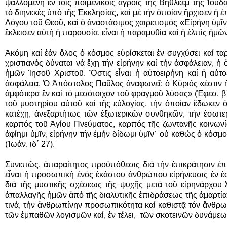
ψαλλομένη ἐν τοῖς ποιμενικοῖς ἀγροῖς τῆς Βηθλεέμ τῆς Ἰουδα
τό διηνεκές ὑπό τῆς Ἐκκλησίας, καί μέ τήν ὁποίαν ἤρχισεν ἡ ἐ
Λόγου τοῦ Θεοῦ, καί ὁ ἀναστάσιμος χαιρετισμός «Εἰρήνη ὑμῖν
ἔκλεισεν αὐτή ἡ παρουσία, εἶναι ἡ παραμυθία καί ἡ ἐλπίς ἡμῶν
Ἀκόμη καί ἐάν ὅλος ὁ κόσμος εὑρίσκεται ἐν συγχύσει καί ταρ
χριστιανός δύναται νά ἔχῃ τήν εἰρήνην καί τήν ἀσφάλειαν, ἡ
ἡμῶν Ἰησοῦ Χριστοῦ, Ὅστις εἶναι ἡ αὐτοειρήνη καί ἡ αὐτ
ἀσφάλεια. Ὁ Ἀπόστολος Παῦλος ἀναφωνεῖ: ὁ Κύριός «ἐστιν ἡ
ἀμφότερα ἕν καί τό μεσότοιχον τοῦ φραγμοῦ λύσας» (Ἐφεσ. β
τοῦ μυστηρίου αὐτοῦ καί τῆς εὐλογίας, τήν ὁποίαν ἔδωκεν 
κατέχῃ, ἀνεξαρτήτως τῶν ἐξωτερικῶν συνθηκῶν, τήν ἐσωτερι
καρπός τοῦ Ἁγίου Πνεύματος, καρπός τῆς ζωντανῆς κοινωνί
ἀφίημι ὑμῖν, εἰρήνην τήν ἐμήν δίδωμι ὑμῖν˙ οὐ καθώς ὁ κόσμ
(Ἰωάν. ιδ΄ 27).
Συνεπῶς, ἀπαραίτητος προϋπόθεσις διά τήν ἐπικράτησιν ἐπί
εἶναι ἡ προσωπική ἑνός ἑκάστου ἀνθρώπου εἰρήνευσις ἐν ἑ
διά τῆς μυστικῆς σχέσεως τῆς ψυχῆς μετά τοῦ εἰρηνάρχου 
ἀπαλλαγῆς ἡμῶν ἀπό τῆς διαλυτικῆς ἐπιδράσεως τῆς ἁμαρτία
τινά, τήν ἀνθρωπίνην προσωπικότητα καί καθιστᾷ τόν ἄνθρ
τῶν ἐμπαθῶν λογισμῶν καί, ἐν τέλει, τῶν σκοτεινῶν δυνάμεω