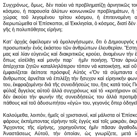
Συγχρόνως, ὅμως, δέν παύει νά προβληματίζῃ ἀρνητικῶς τ
κόσμου, ἡ παρουσία ἀλύτων κοινωνικῶν προβλημάτων, ἡ πτ
χώρας τοῦ λεγομένου τρίτου κόσμου, ἡ ἐπιτεινομένη οἰ
διερωτώμεθα οἱ Ἐπίσκοποι, αἱ Ἐκκλησίαι, ὁ κόσμος, διατί δέ
γῆς ἡ πολυπόθητος εἰρήνη;
Κατ᾿ ἀρχάς ὀφείλομεν νά ὁμολογήσωμεν, ὅτι ὁ Δημιουργός
προσωπικήν ἑνός ἑκάστου τῶν ἀνθρώπων ἐλευθερίαν. Ἕστηκ
μας καί λίαν εὐγενῶς καί διακριτικῶς κρούει, ἀναμένων τήν
ὅπως εἰσέλθῃ καί μονήν παρ᾿ ἡμῖν ποιήσῃ. Ὅταν ἀρνώμ
ἀπέρχεται ζητῶν καταλληλότερον τόπον νά κατοικήσῃ, καί ο
ἐμφανίζεται ἀείποτε πρόσφυξ Αὐτός «Ὅν τά σύμπαντα
ἄνθρωπος ἀρνεῖται νά ἐπιλέξῃ τήν ἥσυχον καί εἰρηνικήν φων
του, ἐκφραζομένην διά τῆς συνειδήσεώς του, ἥτις κατά τούς Π
φύλαξ ἄγγελος αὐτοῦ ἀλλά συγχρόνως καί τό «κριτήριον» 
δέν ἀκούει τήν φωνήν τῆς συνειδήσεώς του ἀλλά προτιμ
πάθους καί τοῦ ἀδυσωπήτου «ἐγώ» του, γεγονός ὅπερ ὁδηγεῖ 
Καλούμεθα, λοιπόν, ἡμεῖς οἱ χριστιανοί, καί μάλιστα οἱ Ἐπίσ
φάρους ἐκπέμποντας εἰρήνην τοῖς ἐγγύς καί τοῖς μακράν, ἀκρ
Ἄρχοντος τῆς εἰρήνης, χορηγοῦντος ἡμῖν πᾶσαν ἀγαθοδω
Ἀναστάσεως Αὐτοῦ, τήν ὁποίαν, ὡς γνωρίζετε, μετά ἰδ