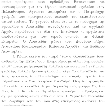
οποία προέτρεπε τους ορθοδόξους Επτανήσιους να
συνεισφέρουν για την ίδρυση κεντρικού σχολείου στην
Πελοπόννησο. Άγνωστο παραμένει αν ο Πατριάρχης
γνώριζε τους πραγματικούς σκοπούς του εκπαιδευτικού
αυτού εράνου. Το γεγονός είναι ότι με το πρόσχημα της
εγκυκλίου ο Αριστείδης, ανενόχλητος από τις αγγλικές
Αρχές, περιόδευσε σε όλη την Επτάνησο κι εργάστηκε
αποδοτικότατα για τους ιερούς σκοπούς της Φιλικής
Εταιρείας. Ο Αριστείδης μύησε τους Διονύσιο Ρώμα,
Αναστάσιο Φλαμπουριάρη, Καίσαρα Λογοθέτη και Θεόδωρο
Λεονταρίτη.
Ο Ρώμας εκείνο τον καιρό ήταν ο πλουσιότερος ίσως
άνθρωπος της Επτανήσου. Κληρονόμος μεγάλων περιουσιών,
επιστήμονας με ξεχωριστή πολιτική και κοινωνική εκτίμηση,
γνώστης πολλών ξένων γλωσσών, είχε το σπανιότατο για
τους ομογενείς του πλεονέκτημα να γνωρίζει άριστα τον
Ευρωπαϊκό και τον Ελληνικό πολιτισμό. Όλη του η ζωή θα
μπορούσε να κλειστεί σε μια περικοπή ενός γράμματός του
προς τον Γ. Κουντουριώτη: «Ημείς ομιλούμεν με πράξεις και
όχι με φράσεις κενάς από ουσίαν». Η τεράστια περιουσία
του δωρίθηκε από τον ίδιο στις επείγουσες ανάγκες του
μαχόμενου έθνους.