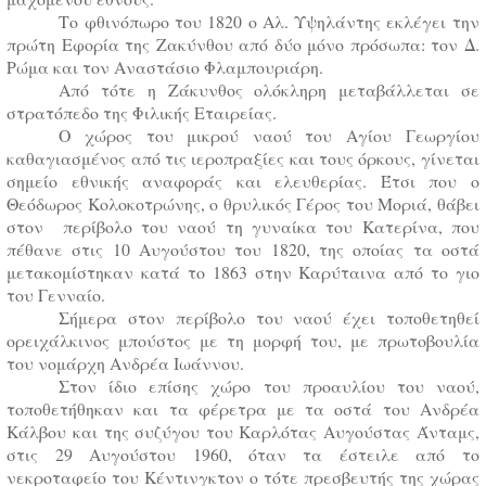
Το φθινόπωρο του 1820 ο Αλ. Υψηλάντης εκλέγει την
πρώτη Εφορία της Ζακύνθου από δύο μόνο πρόσωπα: τον Δ.
Ρώμα και τον Αναστάσιο Φλαμπουριάρη.
Από τότε η Ζάκυνθος ολόκληρη μεταβάλλεται σε
στρατόπεδο της Φιλικής Εταιρείας.
Ο χώρος του μικρού ναού του Αγίου Γεωργίου
καθαγιασμένος από τις ιεροπραξίες και τους όρκους, γίνεται
σημείο εθνικής αναφοράς και ελευθερίας. Έτσι που ο
Θεόδωρος Κολοκοτρώνης, ο θρυλικός Γέρος του Μοριά, θάβει
στον περίβολο του ναού τη γυναίκα του Κατερίνα, που
πέθανε στις 10 Αυγούστου του 1820, της οποίας τα οστά
μετακομίστηκαν κατά το 1863 στην Καρύταινα από το γιο
του Γενναίο.
Σήμερα στον περίβολο του ναού έχει τοποθετηθεί
ορειχάλκινος μπούστος με τη μορφή του, με πρωτοβουλία
του νομάρχη Ανδρέα Ιωάννου.
Στον ίδιο επίσης χώρο του προαυλίου του ναού,
τοποθετήθηκαν και τα φέρετρα με τα οστά του Ανδρέα
Κάλβου και της συζύγου του Καρλότας Αυγούστας Άνταμς,
στις 29 Αυγούστου 1960, όταν τα έστειλε από το
νεκροταφείο του Κέντινγκτον ο τότε πρεσβευτής της χώρας