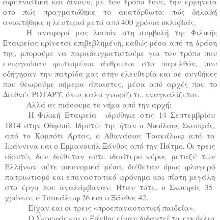
αφυπνιστικά και δίνουν, με τον τρόπο τους, την ερμηνεία
στο πώς πραγματώθηκε το ακατόρθωτο: πώς δηλαδή
ανακτήθηκε η λευτεριά μετά από 400 χρόνια σκλαβιάς.
Η αναφορά μας λοιπόν στη συμβολή της Φιλικής
Εταιρείας κρίνεται επιβεβλημένη, καθώς μέσα από τη δράση
της, μπορούμε να παραδειγματιστούμε για τον τρόπο που
ενεργούσαν φωτισμένοι άνθρωποι στο παρελθόν, που
οδήγησαν την πατρίδα μας στην ελευθερία και σε συνθήκες
που θεωρούμε σήμερα άπιαστες, μέσα από αρχές που το
Διεθνές ΡΟΤΑΡΥ, όπως καλά γνωρίζετε, εναγκαλίζεται.
Αλλά ας πιάσουμε το νήμα από την αρχή:
Η Φιλική Εταιρεία ιδρύθηκε στις 14 Σεπτεμβρίου
1814 στην Οδησσό. Ιδρυτές της ήταν ο Νικόλαος Σκουφάς,
από το Κομπότι Άρτας, ο Αθανάσιος Τσακάλωφ από τα
Ιωάννινα και ο Εμμανουήλ Ξάνθος από την Πάτμο. Οι τρεις
ιδρυτές δεν διέθεταν ούτε ιδιαίτερο κύρος μεταξύ των
Ελλήνων ούτε οικονομικά μέσα, διέθεταν όμως φλογερό
πατριωτισμό και επαναστατικό φρόνημα και πίστη μεγάλη
στο έργο που αναλάμβαναν. Ήταν τότε, ο Σκουφάς 35
χρόνων, ο Τσακάλωφ 26 και ο Ξάνθος 42.
Είχαν και οι τρεις «προεπαναστατική παιδεία».
Ο Σκουφάς και ο Ξάνθος είχαν διδαχτεί τα εγκύκλια