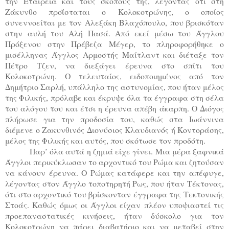
την Εταιρεία και τους σκοπούς της, λέγοντας ότι στη
Ζάκυνθο προΐσταται ο Κολοκοτρώνης, ο οποίος
συνεννοείται με τον Αλεξάκη Βλαχόπουλο, που βρισκόταν
στην αυλή του Αλή Πασά. Από εκεί μέσω του Άγγλου
Πρόξενου στην Πρέβεζα Μέγερ, το πληροφορήθηκε ο
μισέλληνας Άγγλος Αρμοστής Μαίτλαντ και διέταξε τον
Πέτρο Τζεν, να διεξάγει έρευνα στο σπίτι του
Κολοκοτρώνη. Ο τελευταίος, ειδοποιημένος από τον
Δημήτριο Σαρλή, υπάλληλο της αστυνομίας, που ήταν μέλος
της Φιλικής, πρόλαβε και έκρυψε όλα τα έγγραφα στη σέλα
του αλόγου του και έτσι η έρευνα απέβη άκαρπη. Ο Διόγος
πλήρωσε για την προδοσία του, καθώς στα Ιωάννινα
διέμενε ο Ζακυνθινός Διονύσιος Κλαυδιανός ή Κοντοράσης,
μέλος της Φιλικής και αυτός, που σκότωσε τον προδότη.
Παρ’ όλα αυτά η ζημιά είχε γίνει. Μια μέρα ξαφνικά
Άγγλοι περικύκλωσαν το αρχοντικό του Ρώμα και ζητούσαν
να κάνουν έρευνα. Ο Ρώμας κατάφερε και την απέφυγε,
λέγοντας στον Άγγλο τοποτηρητή Ρως, που ήταν Τέκτονας,
ότι στο αρχοντικό του βρίσκονταν έγγραφα της Τεκτονικής
Στοάς.
Καθώς όμως οι Άγγλοι είχαν πλέον υποψιαστεί τις
προεπαναστατικές κινήσεις, ήταν δύσκολο για τον
Κολοκοτρώνη να πάρει διαβατήριο και να μεταβεί στην