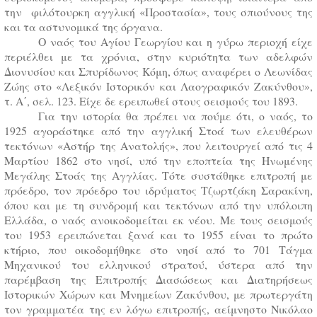
την φιλότουρκη αγγλική «Προστασία», τους σπιούνους της
και τα αστυνομικά της όργανα.
Ο ναός του Αγίου Γεωργίου και η γύρω περιοχή είχε
περιέλθει με τα χρόνια, στην κυριότητα των αδελφών
Διονυσίου και Σπυρίδωνος Κόμη, όπως αναφέρει ο Λεωνίδας
Ζώης στο «Λεξικόν Ιστορικόν και Λαογραφικόν Ζακύνθου»,
τ. Α΄, σελ. 123. Είχε δε ερειπωθεί στους σεισμούς του 1893.
Για την ιστορία θα πρέπει να πούμε ότι, ο ναός, το
1925 αγοράστηκε από την αγγλική Στοά των ελευθέρων
τεκτόνων «Αστήρ της Ανατολής», που λειτουργεί από τις 4
Μαρτίου 1862 στο νησί, υπό την εποπτεία της Ηνωμένης
Μεγάλης Στοάς της Αγγλίας. Τότε συστάθηκε επιτροπή με
πρόεδρο, τον πρόεδρο του ιδρύματος Τζωρτζάκη Σαρακίνη,
όπου και με τη συνδρομή και τεκτόνων από την υπόλοιπη
Ελλάδα, ο ναός ανοικοδομείται εκ νέου. Με τους σεισμούς
του 1953 ερειπώνεται ξανά και το 1955 είναι το πρώτο
κτήριο, που οικοδομήθηκε στο νησί από το 701 Τάγμα
Μηχανικού του ελληνικού στρατού, ύστερα από την
παρέμβαση της Επιτροπής Διασώσεως και Διατηρήσεως
Ιστορικών Χώρων και Μνημείων Ζακύνθου, με πρωτεργάτη
τον γραμματέα της εν λόγω επιτροπής, αείμνηστο Νικόλαο