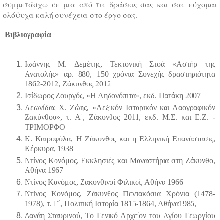
συμμετάσχω σε μια από τις δράσεις σας και σας εύχομαι
ολόψυχα καλή συνέχεια στο έργο σας.
Βιβλιογραφία
Ιωάννης Μ. Δεμέτης, Τεκτονική Στοά «Αστήρ της
Ανατολής» αρ. 880, 150 χρόνια Συνεχής δραστηριότητα
1862-2012, Ζάκυνθος 2012
Ισίδωρος Ζουργός, «
H
A
ηδονόπιτα», εκδ. Πατάκη 2007
Λεωνίδας Χ. Ζώης, «Λεξικόν Ιστορικόν και Λαογραφικόν
Ζακύνθου», τ. Α΄, Zάκυνθος 2011, εκδ. Μ.Σ. και Ε.Ζ. -
ΤΡΙΜΟΡΦΟ
Κ. Καιροφύλα, Η Ζάκυνθος και η Ελληνική Επανάστασις,
Κέρκυρα, 1938
Ντίνος Κονόμος, Εκκλησιές και Μοναστήρια στη Ζάκυνθο,
Αθήνα 1967
Ντίνος Κονόμος, Ζακυνθινοί Φιλικοί, Αθήνα 1966
Ντίνος Κονόμος, Ζάκυνθος Πεντακόσια Χρόνια (1478-
1978), τ. Γ΄, Πολιτική Ιστορία 1815-1864, Αθήνα1985,
Δανάη Σταυρινού, Το Γενικό Αρχείον του Αγίου Γεωργίου