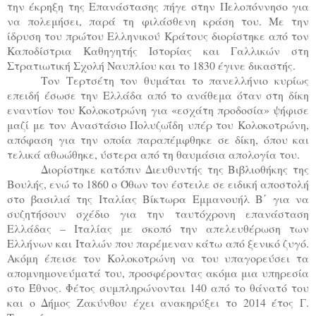
την έκρηξη της Επανάστασης πήγε στην Πελοπόννησο για
να πολεμήσει, παρά τη φιλάσθενη κράση του. Με την
ίδρυση του πρώτου Ελληνικού Κράτους διορίστηκε από τον
Καποδίστρια Καθηγητής Ιστορίας και Γαλλικών στη
Στρατιωτική Σχολή Ναυπλίου και το 1830 έγινε δικαστής.
Τον Τερτσέτη τον θυμάται το πανελλήνιο κυρίως
επειδή έσωσε την Ελλάδα από το ανάθεμα όταν στη δίκη
εναντίον του Κολοκοτρώνη για «εσχάτη προδοσία» ψήφισε
μαζί με τον Αναστάσιο Πολυζωΐδη υπέρ του Κολοκοτρώνη,
απόφαση για την οποία παραπέμφθηκε σε δίκη, όπου και
τελικά αθωώθηκε, ύστερα από τη θαυμάσια απολογία του.
Διορίστηκε κατόπιν Διευθυντής της Βιβλιοθήκης της
Βουλής, ενώ το 1860 ο Όθων τον έστειλε σε ειδική αποστολή
στο βασιλιά της Ιταλίας Βίκτωρα Εμμανουήλ Β΄ για να
συζητήσουν σχέδιο για την ταυτόχρονη επανάσταση
Ελλάδας – Ιταλίας με σκοπό την απελευθέρωση των
Ελλήνων και Ιταλών που παρέμεναν κάτω από ξενικό ζυγό.
Ακόμη έπεισε τον Κολοκοτρώνη να του υπαγορεύσει τα
απομνημονεύματά του, προσφέροντας ακόμα μια υπηρεσία
στο Έθνος. Φέτος συμπληρώνονται 140 από το θάνατό του
και ο Δήμος Ζακύνθου έχει ανακηρύξει το 2014 έτος Γ.