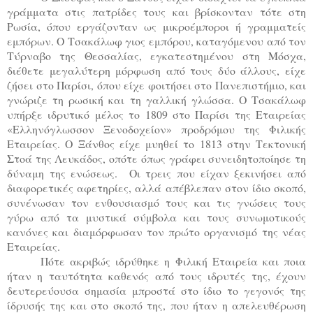
γράμματα στις πατρίδες τους και βρίσκονταν τότε στη
Ρωσία, όπου εργάζονταν ως μικροέμποροι ή γραμματείς
εμπόρων. Ο Τσακάλωφ γιος εμπόρου, καταγόμενου από τον
Τύρναβο της Θεσσαλίας, εγκατεστημένου στη Μόσχα,
διέθετε μεγαλύτερη μόρφωση από τους δύο άλλους, είχε
ζήσει στο Παρίσι, όπου είχε φοιτήσει στο Πανεπιστήμιο, και
γνώριζε τη ρωσική και τη γαλλική γλώσσα. Ο Τσακάλωφ
υπήρξε ιδρυτικό μέλος το 1809 στο Παρίσι της Εταιρείας
«Ελληνόγλωσσον Ξενοδοχείον» προδρόμου της Φιλικής
Εταιρείας. Ο Ξάνθος είχε μυηθεί το 1813 στην Τεκτονική
Στοά της Λευκάδος, οπότε όπως γράφει συνειδητοποίησε τη
δύναμη της ενώσεως. Οι τρεις που είχαν ξεκινήσει από
διαφορετικές αφετηρίες, αλλά απέβλεπαν στον ίδιο σκοπό,
συνένωσαν τον ενθουσιασμό τους και τις γνώσεις τους
γύρω από τα μυστικά σύμβολα και τους συνωμοτικούς
κανόνες και διαμόρφωσαν τον πρώτο οργανισμό της νέας
Εταιρείας.
Πότε ακριβώς ιδρύθηκε η Φιλική Εταιρεία και ποια
ήταν η ταυτότητα καθενός από τους ιδρυτές της, έχουν
δευτερεύουσα σημασία μπροστά στο ίδιο το γεγονός της
ίδρυσής της και στο σκοπό της, που ήταν η απελευθέρωση