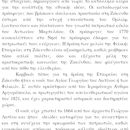
της στοιχείου, δημιουργούν από νωρίς το κατάλληλο κλίμα
για την ανάπτυξη της εθνικής ιδέας. Οι καταδιωγμένοι
πρόσφυγες που βρίσκουν άσυλο και προστασία στη Ζάκυνθο
ύστερα από την ατυχή επανάσταση του Ορλώφ,
ζωντανεύουν και πλαταίνουν τον γνωστό πατριωτικό κύκλο
του Αντωνίου Μαρτελάου. Οι πρόσφυγες του 1770
ανακαλύπτουν στο Νησί το πρόσφορο έδαφος για τις
πατριωτικές τους ενέργειες. Η δράση των μελών της Φιλικής
Εταιρείας στη Ζάκυνθο είναι αξιοσημείωτη, καθώς μυήθηκαν
τόσο απλοί πολίτες, όσο και εξέχοντα μέλη της
αριστοκρατικής κοινωνίας της Ζακύνθου, που φλέγονταν
από τον πόθο της ελευθερίας.
Κομβικός τόπος για τη δράση της Εταιρείας στη
Ζάκυνθο ήταν ο ναός του Αγίου Γεωργίου του Λατίνου ή των
Φιλικών. Σ’ αυτόν ορκίστηκαν από τον Ιερομόναχο Άνθιμο
Αργυρόπουλο, οι πρωτεργάτες του απελευθερωτικού αγώνα
του 1821, και έχει χαρακτηριστεί ιστορικός και διατηρητέος
χώρος.
Ο ναός είχε χτιστεί το 1664 από τον άρχοντα Γεώργιο
Λατίνο και ήταν ιδεώδες καταφύγιο για τις συναντήσεις
και στη συνέχεια την ορκωμοσία των πατριωτών, καθώς
ευρισκόμενος απόμερα, πρόσφερε κάλυψη, ιδιαίτερα από