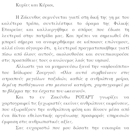
Κυρίες και Κύριοι,
Η Ζάκυνθος σεμνύνεται γιατί στη δική της γη με τον
καλύτερο τρόπο, συντελέστηκε το όραμα της Φιλικής
Εταιρείας και καλλιεργήθηκε ο σπόρος που έδωσε τη
λευτεριά στην πατρίδα μας. Και πρέπει να σημειωθεί ότι
μπορεί σήμερα να αναφερθήκαμε σε κάποιους επώνυμους,
αλλά είναι σίγουρο ότι, η λευτεριά πραγματοποιήθηκε γιατί
πίσω από όλους αυτούς, ακολουθούσε και συνεπικουρούσε
στις προσπάθειες τους ο ανώνυμος λαός του νησιού.
Άλλωστε για να μνημονεύσω ξανά την «αηδονόπιτα»
του Ισίδωρου Ζουργού:
«Όλα αυτά συμβαίνουν στις
ατραπούς μεγάλων ταξιδιών, καθώς η ανθρώπινη μοίρα,
δεμένη πισθάγκωνα στο μεσιανό κατάρτι, χαρτογραφεί με
το βλέμμα της τα έσχατα του ωκεανού».
Και το εν Ζακύνθω ΡΟΤΑΡΥ γνωρίζει να
χαρτογραφεί τις ξεχωριστές εκείνες ανθρώπινες εκφάνσεις,
που εξωραΐζουν την ανθρώπινη φύση και δίνουν μέσα από
ένα δίκτυο εθελοντικής οργάνωσης προσφοράς υπηρεσιών
έμφαση στις ανθρωπιστικές αξίες.
Σας ευχαριστώ που μου δώσατε την ευκαιρία να