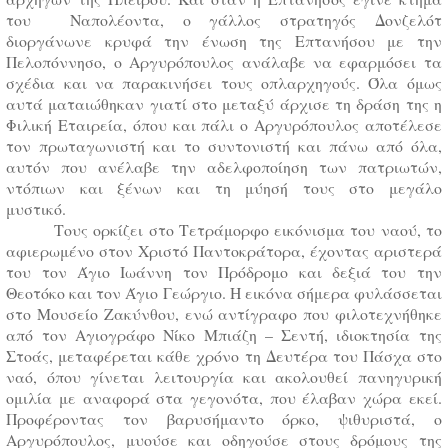
του Ναπολέοντα, ο γάλλος στρατηγός Δονζελότ
διοργάνωνε κρυφά την ένωση της Επτανήσου με την
Πελοπόννησο, ο Αργυρόπουλος ανάλαβε να εφαρμόσει τα
σχέδια και να παρακινήσει τους οπλαρχηγούς. Όλα όμως
αυτά ματαιώθηκαν γιατί στο μεταξύ άρχισε τη δράση της η
Φιλική Εταιρεία, όπου και πάλι ο Αργυρόπουλος αποτέλεσε
τον πρωταγωνιστή και το συντονιστή και πάνω από όλα,
αυτόν που ανέλαβε την αδελφοποίηση των πατριωτών,
ντόπιων και ξένων και τη μύησή τους στο μεγάλο
μυστικό.
Τους ορκίζει στο Τετράμορφο εικόνισμα του ναού, το
αφιερωμένο στον Χριστό Παντοκράτορα, έχοντας αριστερά
του τον Άγιο Ιωάννη τον Πρόδρομο και δεξιά του την
Θεοτόκο και τον Άγιο Γεώργιο. Η εικόνα σήμερα φυλάσσεται
στο Μουσείο Ζακύνθου, ενώ αντίγραφο που φιλοτεχνήθηκε
από τον Αγιογράφο Νίκο Μπιάζη – Σεντή, ιδιοκτησία της
Στοάς, μεταφέρεται κάθε χρόνο τη Δευτέρα του Πάσχα στο
ναό, όπου γίνεται λειτουργία και ακολουθεί πανηγυρική
ομιλία με αναφορά στα γεγονότα, που έλαβαν χώρα εκεί.
Προφέροντας τον βαρυσήμαντο όρκο, ψιθυριστά, ο
Αργυρόπουλος, μυούσε και οδηγούσε στους δρόμους της