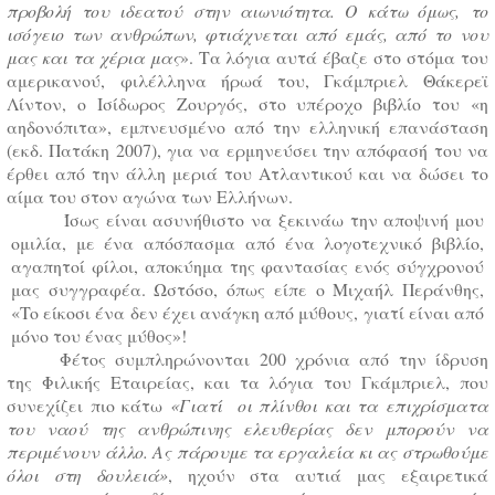
προβολή του ιδεατού στην αιωνιότητα. Ο κάτω όμως, το
ισόγειο των ανθρώπων, φτιάχνεται από εμάς, από το νου
μας και τα χέρια μας
». Τα λόγια αυτά έβαζε στο στόμα του
αμερικανού, φιλέλληνα ήρωά του, Γκάμπριελ Θάκερεϊ
Λίντον, ο Ισίδωρος Ζουργός, στο υπέροχο βιβλίο του «η
αηδονόπιτα», εμπνευσμένο από την ελληνική επανάσταση
(εκδ. Πατάκη 2007), για να ερμηνεύσει την απόφασή του να
έρθει από την άλλη μεριά του Ατλαντικού και να δώσει το
αίμα του στον αγώνα των Ελλήνων.
Ίσως είναι ασυνήθιστο να ξεκινάω την αποψινή μου
ομιλία, με ένα απόσπασμα από ένα λογοτεχνικό βιβλίο,
αγαπητοί φίλοι, αποκύημα της φαντασίας ενός σύγχρονού
μας συγγραφέα. Ωστόσο, όπως είπε ο Μιχαήλ Περάνθης,
«
To
είκοσι ένα δεν έχει ανάγκη από μύθους, γιατί είναι από
μόνο του ένας μύθος»!
Φέτος συμπληρώνονται 200 χρόνια από την ίδρυση
της Φιλικής Εταιρείας, και τα λόγια του Γκάμπριελ, που
συνεχίζει πιο κάτω
«Γιατί οι πλίνθοι και τα επιχρίσματα
του ναού της ανθρώπινης ελευθερίας δεν μπορούν να
περιμένουν άλλο. Ας πάρουμε τα εργαλεία κι ας στρωθούμε
όλοι στη δουλειά»
, ηχούν στα αυτιά μας εξαιρετικά