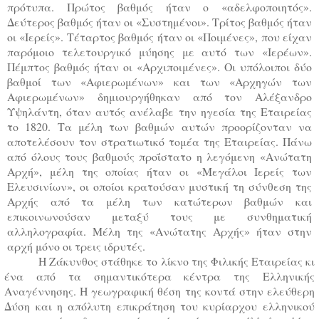
πρότυπα. Πρώτος βαθμός
ήταν ο «αδελφοποιητός».
Δεύτερος βαθμός ήταν οι «Συστημένοι». Τρίτος βαθμός ήταν
οι «Ιερείς». Τέταρτος βαθμός ήταν οι «Ποιμένες», που είχαν
παρόμοιο τελετουργικό μύησης με αυτό των «Ιερέων».
Πέμπτος βαθμός ήταν οι «Αρχιποιμένες». Οι υπόλοιποι δύο
βαθμοί των «Αφιερωμένων» και των «Αρχηγών των
Αφιερωμένων» δημιουργήθηκαν από τον Αλέξανδρο
Υψηλάντη, όταν αυτός ανέλαβε την ηγεσία της Εταιρείας
το 1820. Τα μέλη των βαθμών αυτών προορίζονταν να
αποτελέσουν τον στρατιωτικό τομέα της Εταιρείας. Πάνω
από όλους τους βαθμούς προΐστατο η λεγόμενη «Ανώτατη
Αρχή», μέλη της οποίας ήταν οι «Μεγάλοι Ιερείς των
Ελευσινίων», οι οποίοι κρατούσαν μυστική τη σύνθεση της
Αρχής από τα μέλη των κατώτερων βαθμών και
επικοινωνούσαν μεταξύ τους με συνθηματική
αλληλογραφία. Μέλη της «Ανώτατης Αρχής» ήταν στην
αρχή μόνο οι τρεις ιδρυτές.
Η Ζάκυνθος στάθηκε το λίκνο της Φιλικής Εταιρείας κι
ένα από τα σημαντικότερα κέντρα της Ελληνικής
Αναγέννησης. Η γεωγραφική θέση της κοντά στην ελεύθερη
Δύση και η απόλυτη επικράτηση του κυρίαρχου ελληνικού