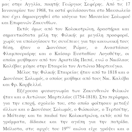
μας στην Αγγλία, ποιητής Γεώργιος Σεφέρης. Από τις 17
Ιανουαρίου του 1968, τα οστά φυλάσσονται στο Μαυσωλείο
που έχει δημιουργηθεί στο ισόγειο του Μουσείου Σολωμού
και Επιφανών Ζακυνθίων.
Εκτός όμως από τον Κολοκοτρώνη, δραστήρια και
σημαντικότατα μέλη της Φιλικής με μεγάλη προσφορά,
χωρίς να υπολογίσουν τις συνέπειες για την κοινωνική τους
θέση, ήταν ο Διονύσιος Ρώμας, ο Αναστάσιος
Φλαμπουριάρης και ο Καίσαρ Ευσταθίου Λογοθέτης, οι
οποίοι μυήθηκαν από τον Αριστείδη Παπά, ενώ ο Νικόλαος
Καλύβας μύησε στην Εταιρεία τον Αντώνιο Μαρτινέγκο.
Μέλος της Φιλικής Εταιρείας ήταν από το 1818 και ο
Διονύσιος Σολωμός, ο οποίος μυήθηκε από τους Νικ. Καλύβα
και Φρ. Καρβελλά.
Εξέχουσα φυσιογνωμία των Ζακυνθινών Φιλικών
ήταν και ο Αντώνιος Μαρτελάος (1754-1818). Στο περίφημο,
για την εποχή, σχολείο του, στο οποίο φοίτησαν μεταξύ
άλλων και ο Διονύσιος Σολωμός, ο Φώσκολος, ο Τερτσέτης,
ο Μάτεσης και τα παιδιά του Κολοκοτρώνη, εκτός από τα
γράμματα, δίδασκε και την αγάπη για την πατρίδα.
ου
Μάλιστα, στις αρχές του 19
αιώνα είχε γράψει και ο