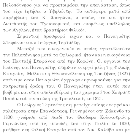
Πελοπόννησο για να προετοιμάσει την επανάσταση, όπως
του είχε ζητήσει ο Υψηλάντης. Το κατάφερε μετά από
παρέμβαση του Κ. Δραγώνα, ο οποίος αν και ήταν
Διευθυντής του Υγειονομικού, και επομένως υπάλληλος
των Άγγλων, ήταν δραστήριος Φιλικός.
Σημαντική προσφορά είχαν και ο Παναγιώτης
Στεφάνου και ο Γεώργιος Τερτσέτης.
Μεταξύ των οικογενειών οι οποίες εγκατέλειψαν
την Πελοπόννησο μετά τα Ορλωφικά, ήταν και η οικογένεια
του Πανταζή Στεφάνου από την Κορώνη. Οι εγγονοί του
Ιωάννης και Παναγιώτης υπήρξαν ενεργά μέλη της Φιλικής
Εταιρείας. Μάλιστα η Εθνοσυνέλευση της Τροιζήνας (1827)
απένειμε στον Παναγιώτη έγγραφο ευγνωμοσύνης για την
πατριωτική δράση του. Ο Παναγιώτης ήταν αυτός που
βοήθησε και στην απελευθέρωση του χαρεμιού του Χουρσήτ
Πασά κατά την πτώση της Τριπολιτσάς το 1821.
Ο Γεώργιος Τερτσέτης συμμετείχε επίσης ενεργά και
πολύτροπα στην Επανάσταση. Γεννημένος στη Ζάκυνθο το
1800, γνώρισε από παιδί τον Θεόδωρο Κολοκοτρώνη.
Γυρνώντας από τις σπουδές του στην Ιταλία το 1820,
μυήθηκε στη Φιλική Εταιρεία από τον Νικ. Καλύβα και με