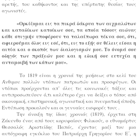
αρετής, του καθήκοντος και της υπέρτατης θυσίας τους
αγωνιστές.
«Ορκίζομαι εις τα πικρά δάκρυα των αιχμαλώτων
και καταδίκων κατοίκων σου, τα οποία τόσους αιώνας
κάθε στιγμήν υποφέρουν τα ταλαίπωρα τέκνα σου, ότι,
αφιερούμαι όλος εις εσέ, ότι, εις το εξής συ θέλεις είσαι η
αιτία και ο σκοπός των διαλογισμών μου. Το όνομά σου
οδηγός των πράξεών μου και η εδική σου ευτυχία η
ανταμοιβή των κόπων μου».
Το 1819 είναι η χρονιά της μυήσεως στο κελί του
Άνθιμου πολλών ντόπιων πατριωτών και προσφύγων. Οι
ντόπιοι προέρχονται απ’ όλες τις κοινωνικές τάξεις και
αντιπροσωπεύουν ό,τι καλύτερο έχει να δείξει ο τόπος από
οικονομική, επιστημονική, αγωνιστική και πνευματική άποψη.
Εντύπωση προκαλούν και οι γενναίες εισφορές τους .
Την άνοιξη της ίδιας χρονιάς (1819), έρχεται στη
Ζάκυνθο ένας από τους κορυφαίους Φιλικούς, ο εθνομάρτυς
Θεσσαλός Αριστείδης Παπάς, έχοντας μαζί του μια
αυτόγραφη εγκύκλιο του Πατριάρχη Γρηγορίου του Ε΄, η