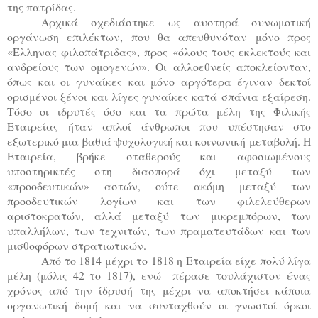
της πατρίδας.
Αρχικά σχεδιάστηκε ως αυστηρά συνωμοτική
οργάνωση επιλέκτων, που θα απευθυνόταν μόνο προς
«Έλληνας φιλοπάτριδας», προς «όλους τους εκλεκτούς και
ανδρείους των ομογενών». Οι αλλοεθνείς αποκλείονταν,
όπως και οι γυναίκες και μόνο αργότερα έγιναν δεκτοί
ορισμένοι ξένοι και λίγες γυναίκες κατά σπάνια εξαίρεση.
Τόσο οι ιδρυτές όσο και τα πρώτα μέλη της Φιλικής
Εταιρείας ήταν απλοί άνθρωποι που υπέστησαν στο
εξωτερικό μια βαθιά ψυχολογική και κοινωνική μεταβολή. Η
Εταιρεία, βρήκε σταθερούς και αφοσιωμένους
υποστηρικτές στη διασπορά όχι μεταξύ των
«προοδευτικών» αστών, ούτε ακόμη μεταξύ των
προοδευτικών λογίων και των φιλελεύθερων
αριστοκρατών, αλλά μεταξύ των μικρεμπόρων, των
υπαλλήλων, των τεχνιτών, των πραματευτάδων και των
μισθοφόρων στρατιωτικών.
Από το 1814 μέχρι το 1818 η Εταιρεία είχε πολύ λίγα
μέλη (μόλις 42 το 1817), ενώ πέρασε τουλάχιστον ένας
χρόνος από την ίδρυσή της μέχρι να αποκτήσει κάποια
οργανωτική δομή και να συνταχθούν οι γνωστοί όρκοι