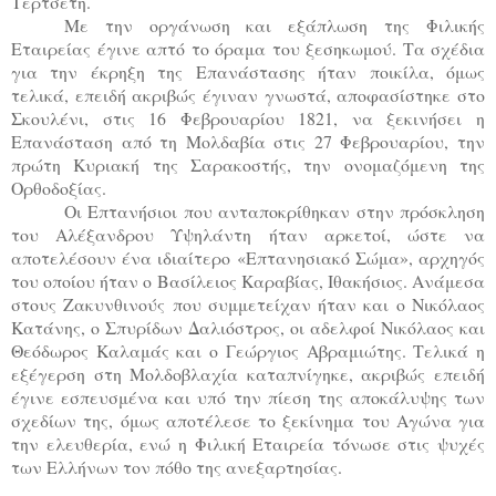
Τερτσέτη.
Με την οργάνωση και εξάπλωση της Φιλικής
Εταιρείας έγινε απτό το όραμα του ξεσηκωμού. Τα σχέδια
για την έκρηξη της Επανάστασης ήταν ποικίλα, όμως
τελικά, επειδή ακριβώς έγιναν γνωστά, αποφασίστηκε στο
Σκουλένι, στις 16 Φεβρουαρίου 1821, να ξεκινήσει η
Επανάσταση από τη Μολδαβία στις 27 Φεβρουαρίου, την
πρώτη Κυριακή της Σαρακοστής, την ονομαζόμενη της
Ορθοδοξίας.
Οι Επτανήσιοι που ανταποκρίθηκαν στην πρόσκληση
του Αλέξανδρου Υψηλάντη ήταν αρκετοί, ώστε να
αποτελέσουν ένα ιδιαίτερο «Επτανησιακό Σώμα», αρχηγός
του οποίου ήταν ο Βασίλειος Καραβίας, Ιθακήσιος. Ανάμεσα
στους Ζακυνθινούς που συμμετείχαν ήταν και ο Νικόλαος
Κατάνης, ο Σπυρίδων Δαλιόστρος, οι αδελφοί Νικόλαος και
Θεόδωρος Καλαμάς και ο Γεώργιος Αβραμιώτης. Τελικά η
εξέγερση στη Μολδοβλαχία καταπνίγηκε, ακριβώς επειδή
έγινε εσπευσμένα και υπό την πίεση της αποκάλυψης των
σχεδίων της, όμως αποτέλεσε το ξεκίνημα του Αγώνα για
την ελευθερία, ενώ η Φιλική Εταιρεία τόνωσε στις ψυχές
των Ελλήνων τον πόθο της ανεξαρτησίας.