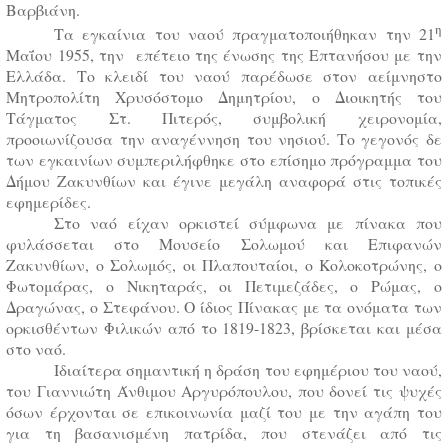
Βαρβιάνη.
η
Τα εγκαίνια του ναού πραγματοποιήθηκαν την 21
Μαΐου 1955, την επέτειο της ένωσης της Επτανήσου με την
Ελλάδα. Το κλειδί του ναού παρέδωσε στον αείμνηστο
Μητροπολίτη Χρυσόστομο Δημητρίου, ο Διοικητής του
Τάγματος Στ. Πιτερός, συμβολική χειρονομία,
προοιωνίζουσα την αναγέννηση του νησιού. Το γεγονός δε
των εγκαινίων συμπεριλήφθηκε στο επίσημο πρόγραμμα του
Δήμου Ζακυνθίων και έγινε μεγάλη αναφορά στις τοπικές
εφημερίδες.
Στο ναό είχαν ορκιστεί σύμφωνα με πίνακα που
φυλάσσεται στο Μουσείο Σολωμού και Επιφανών
Ζακυνθίων, ο Σολωμός, οι Πλαπουταίοι, ο Κολοκοτρώνης, ο
Φωτομάρας, ο Νικηταράς, οι Πετιμεζάδες, ο Ρώμας, ο
Δραγώνας, ο Στεφάνου. Ο ίδιος Πίνακας με τα ονόματα των
ορκισθέντων Φιλικών από το 1819-1823, βρίσκεται και μέσα
στο ναό.
Ιδιαίτερα σημαντική η δράση του εφημέριου του ναού,
του Γιαννιώτη Άνθιμου Αργυρόπουλου, που δονεί τις ψυχές
όσων έρχονται σε επικοινωνία μαζί του με την αγάπη του
για τη βασανισμένη πατρίδα, που στενάζει από τις