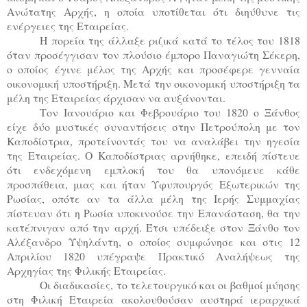
Ανώτατης Αρχής, η οποία υποτίθεται ότι διηύθυνε τις
ενέργειες της Εταιρείας.
Η πορεία της άλλαξε ριζικά κατά το τέλος του 1818
όταν προσέγγισαν τον πλούσιο έμπορο Παναγιώτη Σέκερη,
ο οποίος έγινε μέλος της Αρχής και προσέφερε γενναία
οικονομική υποστήριξη. Μετά την οικονομική υποστήριξη τα
μέλη της Εταιρείας άρχισαν να αυξάνονται.
Τον Ιανουάριο και Φεβρουάριο του 1820 ο Ξάνθος
είχε δύο μυστικές συναντήσεις στην Πετρούπολη με τον
Καποδίστρια, προτείνοντάς του να αναλάβει την ηγεσία
της Εταιρείας. Ο Καποδίστριας αρνήθηκε, επειδή πίστευε
ότι ενδεχόμενη εμπλοκή του θα υπονόμευε κάθε
προσπάθεια, μιας και ήταν Υφυπουργός Εξωτερικών της
Ρωσίας, οπότε αν τα άλλα μέλη της Ιερής Συμμαχίας
πίστευαν ότι η Ρωσία υποκινούσε την Επανάσταση, θα την
κατέπνιγαν από την αρχή. Έτσι υπέδειξε στον Ξάνθο τον
Αλέξανδρο Υψηλάντη, ο οποίος συμφώνησε και στις 12
Απριλίου 1820 υπέγραψε Πρακτικό Αναλήψεως της
Αρχηγίας της Φιλικής Εταιρείας.
Οι διαδικασίες, το τελετουργικό και οι βαθμοί μύησης
στη Φιλική Εταιρεία ακολουθούσαν αυστηρά ιεραρχικά