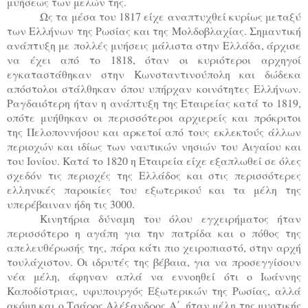
μυήσεως των μελών της.
Ως τα μέσα του 1817 είχε αναπτυχθεί κυρίως μεταξύ
των Ελλήνων της Ρωσίας και της Μολδοβλαχίας. Σημαντική
ανάπτυξη με πολλές μυήσεις μάλιστα στην Ελλάδα, άρχισε
να έχει από το 1818, όταν οι κυριότεροι αρχηγοί
εγκαταστάθηκαν στην Κωνσταντινούπολη και δώδεκα
απόστολοι στάλθηκαν όπου υπήρχαν κοινότητες Ελλήνων.
Ραγδαιότερη ήταν η ανάπτυξη της Εταιρείας κατά το 1819,
οπότε μυήθηκαν οι περισσότεροι αρχιερείς και πρόκριτοι
της Πελοποννήσου και αρκετοί από τους εκλεκτούς άλλων
περιοχών και ιδίως των ναυτικών νησιών του Αιγαίου και
του Ιονίου. Κατά το 1820 η Εταιρεία είχε εξαπλωθεί σε όλες
σχεδόν τις περιοχές της Ελλάδος και στις περισσότερες
ελληνικές παροικίες του εξωτερικού και τα μέλη της
υπερέβαιναν ήδη τις 3000.
Κινητήρια δύναμη του όλου εγχειρήματος ήταν
περισσότερο η αγάπη για την πατρίδα και ο πόθος της
απελευθέρωσής της, πάρα κάτι πιο χειροπιαστό, στην αρχή
τουλάχιστον. Οι ιδρυτές της βέβαια, για να προσεγγίσουν
νέα μέλη, άφηναν απλά να εννοηθεί ότι ο Ιωάννης
Καποδίστριας, υφυπουργός Εξωτερικών της Ρωσίας, αλλά
ακόμη και ο Τσάρος Αλέξανδρος Α΄, ήταν μέλη της μυστικής