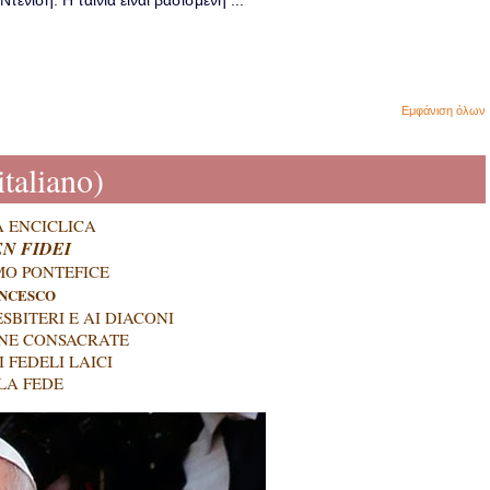
ενίση. Η ταινία είναι βασισμένη ...
Εμφάνιση όλων
taliano)
A ENCICLICA
N FIDEI
O PONTEFICE
NCESCO
ESBITERI E AI DIACONI
NE CONSACRATE
I FEDELI LAICI
LA FEDE