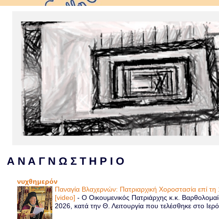
Α Ν Α Γ Ν Ω Σ Τ Η Ρ Ι Ο
νυχθημερόν
Παναγία Βλαχερνών: Πατριαρχική Χοροστασία επί τ
[video]
-
Ο Οικουμενικός Πατριάρχης κ.κ. Βαρθολομα
2026, κατά την Θ. Λειτουργία που τελέσθηκε στο Ιερό