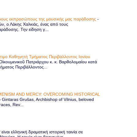
τερους εκπροσώπους της μουσικής μας παράδοσης
-
ών, ο Λάκης Χαλκιάς, ένας από τους
άδοσης. Την είδηση γ...
ίτιμο Καθηγητή Τμήματος Περιβάλλοντος Ιονίου
 Οἰκουμενικοῦ Πατριάρχου κ. κ. Βαρθολομαίου κατά
μήματος Περιβάλλοντος...
ENISM AND MERCY: OVERCOMING HISTORICAL
Gintaras Grušas, Archbishop of Vilnius, beloved
races, Rev...
ίναι ελληνική δραματική ιστορική ταινία σε