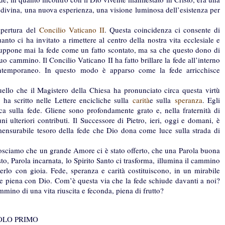
ta divina, una nuova esperienza, una visione luminosa dell’esistenza per
apertura del
Concilio Vaticano II
. Questa coincidenza ci consente di
anto ci ha invitato a rimettere al centro della nostra vita ecclesiale e
resuppone mai la fede come un fatto scontato, ma sa che questo dono di
uo cammino. Il Concilio Vaticano II ha fatto brillare la fede all’interno
ontemporaneo. In questo modo è apparso come la fede arricchisce
uello che il Magistero della Chiesa ha pronunciato circa questa virtù
ha scritto nelle Lettere encicliche sulla
carità
e sulla
speranza
. Egli
ca sulla fede. Gliene sono profondamente grato e, nella fraternità di
i ulteriori contributi. Il Successore di Pietro, ieri, oggi e domani, è
mmensurabile tesoro della fede che Dio dona come luce sulla strada di
onosciamo che un grande Amore ci è stato offerto, che una Parola buona
sto, Parola incarnata, lo Spirito Santo ci trasforma, illumina il cammino
rerlo con gioia. Fede, speranza e carità costituiscono, in un mirabile
one piena con Dio. Com’è questa via che la fede schiude davanti a noi?
mmino di una vita riuscita e feconda, piena di frutto?
OLO PRIMO