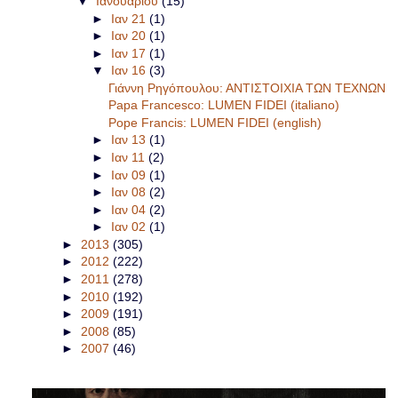
▼
Ιανουαρίου
(15)
►
Ιαν 21
(1)
►
Ιαν 20
(1)
►
Ιαν 17
(1)
▼
Ιαν 16
(3)
Γιάννη Ρηγόπουλου: ΑΝΤΙΣΤΟΙΧΙΑ ΤΩΝ ΤΕΧΝΩΝ
Papa Francesco: LUMEN FIDEI (italiano)
Pope Francis: LUMEN FIDEI (english)
►
Ιαν 13
(1)
►
Ιαν 11
(2)
►
Ιαν 09
(1)
►
Ιαν 08
(2)
►
Ιαν 04
(2)
►
Ιαν 02
(1)
►
2013
(305)
►
2012
(222)
►
2011
(278)
►
2010
(192)
►
2009
(191)
►
2008
(85)
►
2007
(46)