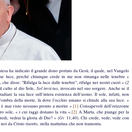
Chiesa ha indicato il grande dono portato da Gesù, il quale, nel Vangelo
me luce, perché chiunque crede in me non rimanga nelle tenebre »
che disse: "Rifulga la luce dalle tenebre", rifulge nei nostri cuori » (
2
l culto al dio Sole,
Sol invictus
, invocato nel suo sorgere. Anche se il
diare la sua luce sull’intera esistenza dell’uomo. Il sole, infatti, non
all’ombra della morte, là dove l’occhio umano si chiude alla sua luce. «
 è mai visto nessuno pronto a morire ».
[1]
Consapevoli dell’orizzonte
ro sole, « i cui raggi donano la vita ».
[2]
A Marta, che piange per la
edi, vedrai la gloria di Dio? » (
Gv
11,40). Chi crede, vede; vede con
 noi da Cristo risorto, stella mattutina che non tramonta.