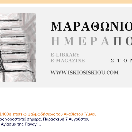
η 1400ή επετείω ψαλμωδήσεως του Ακαθίστου Ύμνου
ίος χοροστατεί σήμερα, Παρασκευή 7 Αυγούστου
 Αγίασμα της Παναγί...