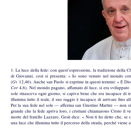
1. La luce della fede: con quest’espressione, la tradizione della 
di Giovanni, così si presenta: « Io sono venuto nel mondo co
(
Gv
12,46). Anche san Paolo si esprime in questi termini: « E Dio, 
Cor
4,6). Nel mondo pagano, affamato di luce, si era sviluppato i
sole rinasceva ogni giorno, si capiva bene che era incapace di irra
illumina tutto il reale, il suo raggio è incapace di arrivare fino 
Per la sua fede nel sole — afferma san Giustino Martire — non si
grande che la fede apriva loro, i cristiani chiamarono Cristo il ve
morte del fratello Lazzaro, Gesù dice: « Non ti ho detto che, se cr
una luce che illumina tutto il percorso della strada, perché viene a