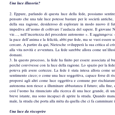
Una luce illusoria?
2. Eppure, parlando di questa luce della fede, possiamo sentir
pensato che una tale luce potesse bastare per le società antiche,
della sua ragione, desideroso di esplorare in modo nuovo il fu
impediva all’uomo di coltivare l’audacia del sapere. Il giovane N
vie…, nell’incertezza del procedere autonomo ». E aggiungeva: «
la pace dell’anima e la felicità, abbi pur fede, ma se vuoi essere u
cercare. A partire da qui, Nietzsche svilupperà la sua critica al c
alla vita novità e avventura. La fede sarebbe allora come un’illu
domani.
3. In questo processo, la fede ha finito per essere associata al b
perché convivesse con la luce della ragione. Lo spazio per la fede
poteva più avere certezze. La fede è stata intesa allora come
sentimento cieco; o come una luce soggettiva, capace forse di ri
proporsi agli altri come luce oggettiva e comune per rischiarar
autonoma non riesce a illuminare abbastanza il futuro; alla fine, 
così l’uomo ha rinunciato alla ricerca di una luce grande, di una
breve istante, ma sono incapaci di aprire la strada. Quando manca
male, la strada che porta alla mèta da quella che ci fa camminare in
Una luce da riscoprire