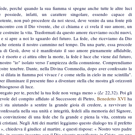
 fede, perché quando la sua fiamma si spegne anche tutte le altre luci
 possiede, infatti, un carattere singolare, essendo capace di
potente, non può procedere da noi stessi, deve venire da una fonte più
’incontro con il Dio vivente, che ci chiama e ci svela il suo amore, un
e costruire la vita. Trasformati da questo amore riceviamo occhi nuovi,
e si apre a noi lo sguardo del futuro. La fede, che riceviamo da Dio
 che orienta il nostro cammino nel tempo. Da una parte, essa procede
ta di Gesù, dove si è manifestato il suo amore pienamente affidabile,
 risorto e ci attira oltre la morte, la fede è luce che viene dal futuro,
del nostro "io" isolato verso l’ampiezza della comunione. Comprendiamo
 nostre tenebre. Dante, nella Divina Commedia, dopo aver confessato la
si dilata in fiamma poi vivace / e come stella in cielo in me scintilla".
er illuminare il presente fino a diventare stella che mostra gli orizzonti
bisognoso di luce.
 pregato per te, perché la tua fede non venga meno » (
Lc
22,32). Poi gli
pevole del compito affidato al Successore di Pietro,
Benedetto XVI
ha
i sta aiutando a sentire la grande gioia di credere, a ravvivare la
onfessarla nella sua unità e integrità, fedeli alla memoria del Signore,
La convinzione di una fede che fa grande e piena la vita, centrata su
 cristiani. Negli Atti dei martiri leggiamo questo dialogo tra il prefetto
», chiedeva il giudice al martire, e questi rispose: « Nostro vero padre
ede, in quanto incontro con il Dio vivente manifestato in Cristo, era una