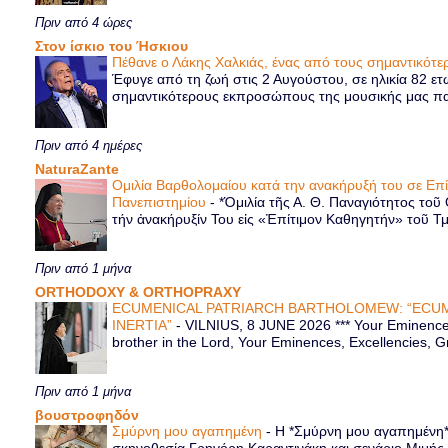
Πριν από 4 ώρες
Στον ίσκιο του Ήσκιου
Πέθανε ο Λάκης Χαλκιάς, ένας από τους σημαντικό
Έφυγε από τη ζωή στις 2 Αυγούστου, σε ηλικία 82 ετ
σημαντικότερους εκπροσώπους της μουσικής μας παρ
Πριν από 4 ημέρες
NaturaZante
Ομιλία Βαρθολομαίου κατά την ανακήρυξή του σε Επ
Πανεπιστημίου
-
*Ὁμιλία τῆς Α. Θ. Παναγιότητος τοῦ
τήν ἀνακήρυξίν Του εἰς «Ἐπίτιμον Καθηγητήν» τοῦ Τ
Πριν από 1 μήνα
ORTHODOXY & ORTHOPRAXY
ECUMENICAL PATRIARCH BARTHOLOMEW: “ECUM
INERTIA”
-
VILNIUS, 8 JUNE 2026 *** Your Eminence 
brother in the Lord, Your Eminences, Excellencies, G
Πριν από 1 μήνα
βουστροφηδόν
Σμύρνη μου αγαπημένη
-
Η *Σμύρνη μου αγαπημένη* ε