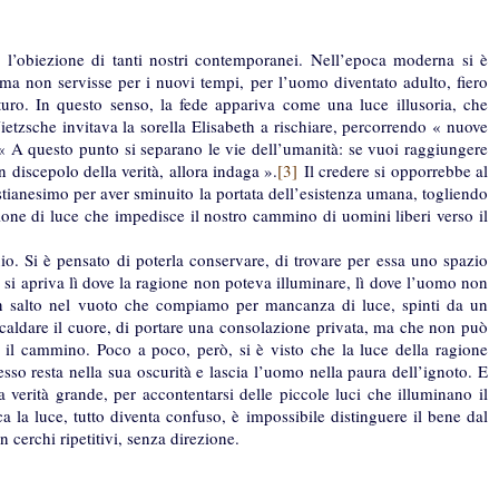
e l’obiezione di tanti nostri contemporanei. Nell’epoca moderna si è
 ma non servisse per i nuovi tempi, per l’uomo diventato adulto, fiero
turo. In questo senso, la fede appariva come una luce illusoria, che
ietzsche invitava la sorella Elisabeth a rischiare, percorrendo « nuove
 A questo punto si separano le vie dell’umanità: se vuoi raggiungere
n discepolo della verità, allora indaga ».
[3]
Il credere si opporrebbe al
ristianesimo per aver sminuito la portata dell’esistenza umana, togliendo
sione di luce che impedisce il nostro cammino di uomini liberi verso il
uio. Si è pensato di poterla conservare, di trovare per essa uno spazio
 si apriva lì dove la ragione non poteva illuminare, lì dove l’uomo non
 un salto nel vuoto che compiamo per mancanza di luce, spinti da un
scaldare il cuore, di portare una consolazione privata, ma che non può
e il cammino. Poco a poco, però, si è visto che la luce della ragione
esso resta nella sua oscurità e lascia l’uomo nella paura dell’ignoto. E
 verità grande, per accontentarsi delle piccole luci che illuminano il
 la luce, tutto diventa confuso, è impossibile distinguere il bene dal
 cerchi ripetitivi, senza direzione.