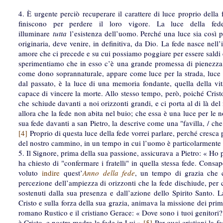
4. È urgente perciò recuperare il carattere di luce proprio della
finiscono per perdere il loro vigore. La luce della fede
illuminare
tutta
l’esistenza dell’uomo. Perché una luce sia così 
originaria, deve venire, in definitiva, da Dio. La fede nasce nell
amore che ci precede e su cui possiamo poggiare per essere saldi 
sperimentiamo che in esso c’è una grande promessa di pienezza 
come dono soprannaturale, appare come luce per la strada, luce
dal passato, è la luce di una memoria fondante, quella della vi
capace di vincere la morte. Allo stesso tempo, però, poiché Cristo è
che schiude davanti a noi orizzonti grandi, e ci porta al di là 
allora che la fede non abita nel buio; che essa è una luce per le
sua fede davanti a san Pietro, la descrive come una "favilla, / che 
[4]
Proprio di questa luce della fede vorrei parlare, perché cresca p
del nostro cammino, in un tempo in cui l’uomo è particolarmente 
5. Il Signore, prima della sua passione, assicurava a Pietro: « Ho
ha chiesto di "confermare i fratelli" in quella stessa fede. Consa
voluto
indire
quest’
Anno della fede
, un tempo di grazia che c
percezione dell’ampiezza di orizzonti che la fede dischiude, per c
sostenuti dalla sua presenza e dall’azione dello Spirito Santo. 
Cristo e sulla forza della sua grazia, animava la missione dei primi
romano Rustico e il cristiano Gerace: « Dove sono i tuoi genitori? 
è Cristo, e nostra madre la fede in Lui ».
[5]
Per quei cristiani la f