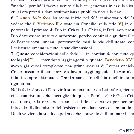
"madre", perché li faceva venire alla luce, generava in essi la vi
cui si era pronti a dare testimonianza pubblica fino alla fine.
6. L’
Anno della fede
ha avuto inizio nel 50° anniversario dell’
vedere che il
Vaticano II
è stato un Concilio sulla fede,
[6]
in qu
personale il primato di Dio in Cristo. La Chiesa, infatti, non p
Dio deve essere nutrito e rafforzato, perché continui a guidare il s
dell’esperienza umana, percorrendo così le vie dell’uomo c
l’esistenza umana in tutte le sue dimensioni.
7. Queste considerazioni sulla fede — in continuità con tutto q
teologale
[7]
—,intendono aggiungersi a quanto
Benedetto XVI
aveva già quasi completato una prima stesura di Lettera encicli
Cristo, assumo il suo prezioso lavoro, aggiungendo al testo alcun
infatti sempre chiamato a "confermare i fratelli" in quell’inco
ogni uomo.
Nella fede, dono di Dio, virtù soprannaturale da Lui infusa, ric
ci è stata rivolta e che, accogliendo questa Parola, che è Gesù Cri
del futuro, e fa crescere in noi le ali della speranza per percor
intreccio, il dinamismo dell’esistenza cristiana verso la comuni
Da dove viene la sua luce potente che consente di illuminare il ca
CAPIT