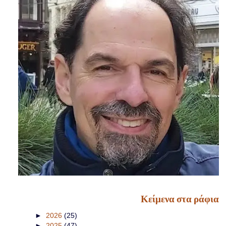
Κείμενα στα ράφια
►
2026
(25)
►
2025
(47)