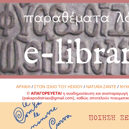
παραθέματα λ
e-libra
ΑΡΧΙΚΗ
/
ΣΤΟΝ ΙΣΚΙΟ ΤΟΥ ΗΣΚΙΟΥ
/
NATURA ZANTE
/
ΝΥΧ
©
ΑΠΑΓΟΡΕΥΕΤΑΙ
η αναδημοσίευση και αναπαραγωγή ο
(
pakapodistrias@gmail.com
), καθώς αποτελούν πνευματικ