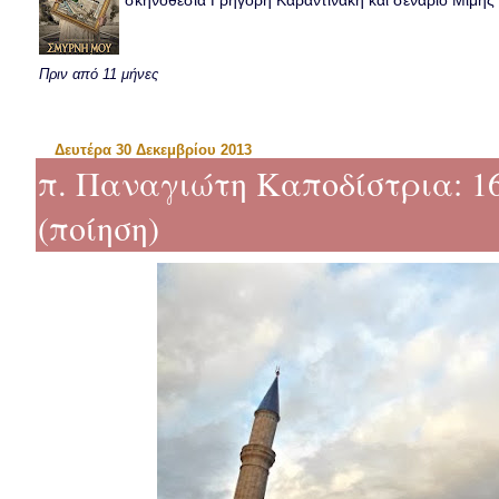
σκηνοθεσία Γρηγόρη Καραντινάκη και σενάριο Μιμής Ντ
Πριν από 11 μήνες
Δευτέρα 30 Δεκεμβρίου 2013
π. Παναγιώτη Καποδίστρια:
(ποίηση)