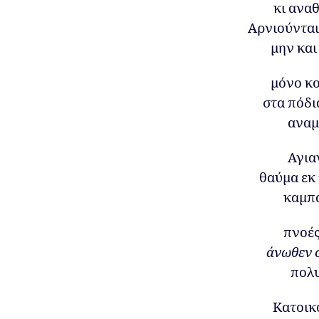
κι ανα
Αρνιούνται
μην και
μόνο κ
στα πόδι
αναμ
Αγια
θαύμα εκ 
καμπ
πνοές
άνωθεν 
πολυ
Κατοικο