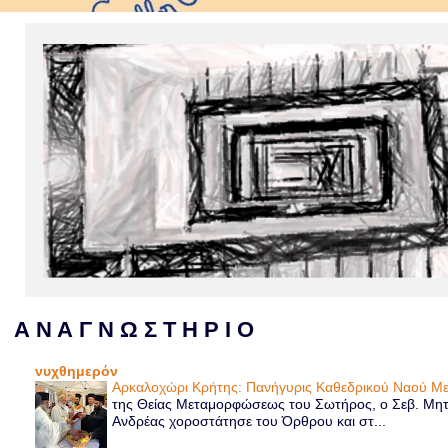
Α Ν Α Γ Ν Ω Σ Τ Η Ρ Ι Ο
νυχθημερόν
Αρκαλοχώρι Κρήτης: Πανήγυρις Καθεδρικού Ναού 
της Θείας Μεταμορφώσεως του Σωτήρος, ο Σεβ. Μητρ
Ανδρέας χοροστάτησε του Όρθρου και στ...