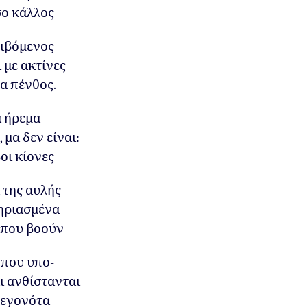
σο κάλλος
λιβόμενος
 με ακτίνες
α πένθος.
 ήρεμα
 μα δεν είναι:
οι κίονες
 της αυλής
ηριασμένα
 που βοούν
 που υπο-
ι ανθίστανται
γεγονότα