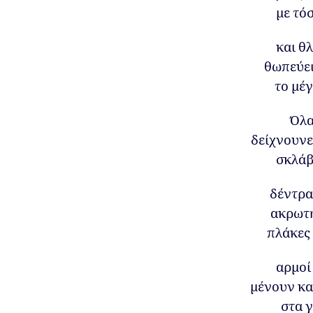
με τό
και θ
θωπεύει
το μέγ
Όλα
δείχνουνε,
σκλάβ
δέντρα
ακρωτ
πλάκες
αρμοί
μένουν κα
στα 