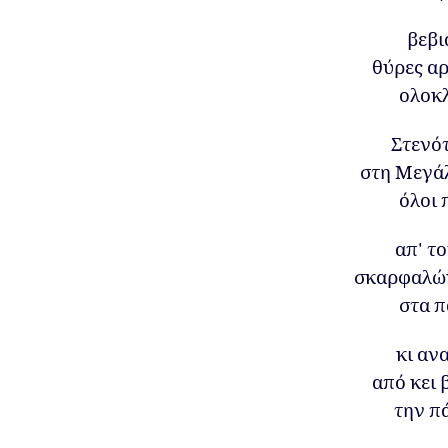
βεβι
θύρες αρ
ολοκλ
Στενό
στη Μεγάλ
όλοι 
απ' τ
σκαρφαλώ
στα 
κι αν
από κει 
την π