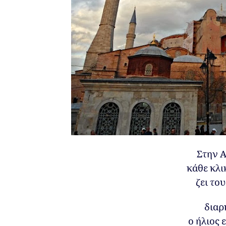
Στην Α
κάθε κλι
ζει το
διαρ
ο ήλιος 