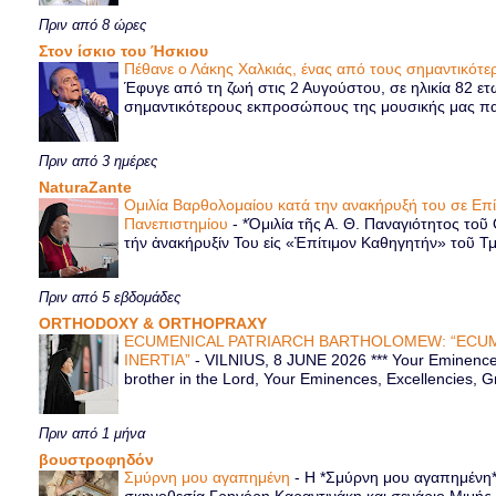
Πριν από 8 ώρες
Στον ίσκιο του Ήσκιου
Πέθανε ο Λάκης Χαλκιάς, ένας από τους σημαντικό
Έφυγε από τη ζωή στις 2 Αυγούστου, σε ηλικία 82 ετ
σημαντικότερους εκπροσώπους της μουσικής μας παρ
Πριν από 3 ημέρες
NaturaZante
Ομιλία Βαρθολομαίου κατά την ανακήρυξή του σε Επ
Πανεπιστημίου
-
*Ὁμιλία τῆς Α. Θ. Παναγιότητος τοῦ
τήν ἀνακήρυξίν Του εἰς «Ἐπίτιμον Καθηγητήν» τοῦ Τ
Πριν από 5 εβδομάδες
ORTHODOXY & ORTHOPRAXY
ECUMENICAL PATRIARCH BARTHOLOMEW: “ECUM
INERTIA”
-
VILNIUS, 8 JUNE 2026 *** Your Eminence 
brother in the Lord, Your Eminences, Excellencies, G
Πριν από 1 μήνα
βουστροφηδόν
Σμύρνη μου αγαπημένη
-
Η *Σμύρνη μου αγαπημένη* ε