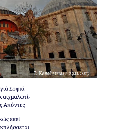
γιά Σοφιά
κ αιχμαλωτί-
υς Απόντες
κώς εκεί
εκπλήσσεται