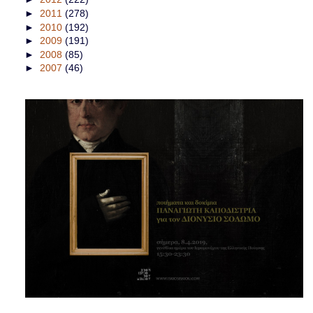
►
2011
(278)
►
2010
(192)
►
2009
(191)
►
2008
(85)
►
2007
(46)