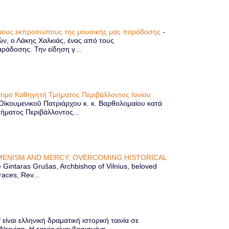
τερους εκπροσώπους της μουσικής μας παράδοσης
-
ών, ο Λάκης Χαλκιάς, ένας από τους
άδοσης. Την είδηση γ...
ίτιμο Καθηγητή Τμήματος Περιβάλλοντος Ιονίου
 Οἰκουμενικοῦ Πατριάρχου κ. κ. Βαρθολομαίου κατά
μήματος Περιβάλλοντος...
ENISM AND MERCY: OVERCOMING HISTORICAL
Gintaras Grušas, Archbishop of Vilnius, beloved
races, Rev...
ίναι ελληνική δραματική ιστορική ταινία σε