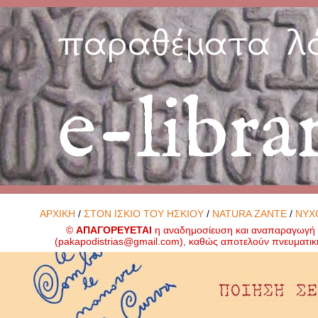
παραθέματα λ
e-libra
ΑΡΧΙΚΗ
/
ΣΤΟΝ ΙΣΚΙΟ ΤΟΥ ΗΣΚΙΟΥ
/
NATURA ZANTE
/
ΝΥΧ
©
ΑΠΑΓΟΡΕΥΕΤΑΙ
η αναδημοσίευση και αναπαραγωγή ο
(
pakapodistrias@gmail.com
), καθώς αποτελούν πνευματικ