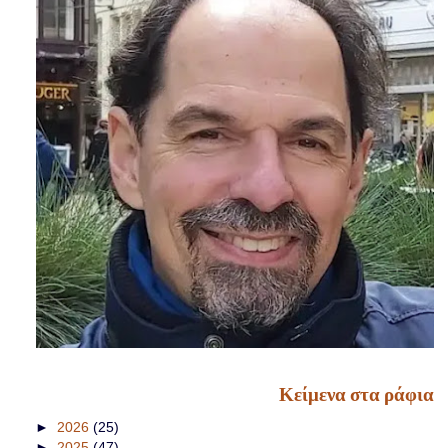
Κείμενα στα ράφια
►
2026
(25)
►
2025
(47)