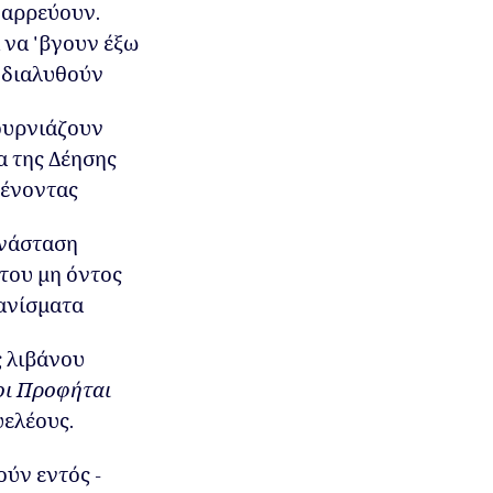
θαρρεύουν.
 να 'βγουν έξω
 διαλυθούν
ουρνιάζουν
α της Δέησης
ένοντας
νάσταση
του μη όντος
ανίσματα
 λιβάνου
οι Προφήται
ελέους.
ύν εντός -