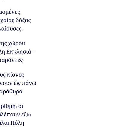
ασμένες
χαίας δόξας
αίουσες.
της χώρου
η Εκκλησιά -
παρόντες
ους κίονες
νουν ώς πάνω
παράθυρα
αρίθμητοι
βλέπουν έξω
άλαι Πόλη