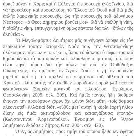
ἀρκεῖ μόνον ἡ Χάρις καὶ ἡ Εὐλογία, ἡ προσευχὴ ἑνὸς Ἁγίου, διὰ
νὰ προκαλέσῃ καὶ προσελκύσῃ τὸ Ἔλεος τοῦ Θεοῦ καὶ διὰ μιᾶς
ἁπλῆς λακωνικῆς προσευχῆς, ὡς τῆς προσευχῆς τοῦ ἀδυνάμου
Νέστορος, «ὁ Θεὸς Δημητρίου βοήθει μοι», διὰ νὰ ἐπέλθῃ ἡ νίκη,
ἡ οἱαδήτις νίκη, ἐπιτυγχανομένη ὅμως πάντοτε διὰ τῶν «ὅπλων τῆς
ἀληθείας».
Ὁ Μεγαλομάρτυς Δημήτριος μᾶς συνήγαγεν ἀπόψε εἰς τὸν
περίκλυτον τοῦτον ἱστορικὸν Ναόν του, τὴν Θεσσαλονίκην
ὁλόκληρον, τὴν πόλιν του. Ἐδῶ, ὅπου εὑρίσκεται ὁ τάφος του καὶ
θησαυρίζεται τὸ μαρτυρικὸν καὶ πολύαθλον σῶμα του, τὸ ὁποῖον
εἶναι πηγὴ μύρου διὰ τὴν πόλιν καὶ διὰ τὴν Ὀρθόδοξον
Οἰκουμένην, τὴν τιμῶσαν τὸν Ἅγιον. Ἀπόψε ἡ γῆ τὸν οὐρανὸν
μιμεῖται καί «ἡ τοῦ καλλινίκου σώματος» τοῦ ἀθλητοῦ τοῦ
Χριστοῦ «λαμπρότης τὴν ἐκεῖθεν παροῦσαν παραδηλοῖ θεόθεν
φωταύγειαν» (Συμεὼν μοναχοῦ καὶ φιλοσόφου, Ἐγκώμιον,
Θεσσαλονίκη 2005, σελ. 309). Καὶ ἡμεῖς πάντες ἤδη βιοῦμεν
ἔντονον τὴν προεόρτιον χάριν, ὄχι μόνον διότι αὕτη «τοῖς ᾄσμασι
πλεονεκτεῖ» ἀλλὰ καὶ διότι «εὐθύς μετ᾿ αὐτὴν ἡ κυρία ἑορτὴ ἡλίου
δίκην εἰς ἡμᾶς ἀκτινοβολοῦσα καὶ καταυγάζουσα ἀπαντᾷ»
(Κωνσταντίνου Ἀρμενοπούλου, Ἐγκώμιον εἰς τὸν Ἅγιον
Δημήτριον, ἐκδόσεις Ζῆτρος, Θεσ. 2004, σελ. 420).
Ὁ Ἅγιος Δημήτριος, πρὸς τιμὴν τοῦ ὁποίου ἤλθομεν ἐφέτος