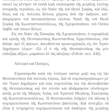
οἱονεὶ ὡς κέντρον τὰ λοιπὰ ἱερὰ σκηνώματα τῆς μεγάλης ἐκείνης
ἱστορικῆς περιόδου, ὡς τὸν Ναὸν τῆς τοῦ Θεοῦ Σοφίας, καὶ ἐδῶ,
ὅπως καὶ εἰς πολλοὺς ἄλλους χώρους ἀνὰ τὴν ὑφήλιον, κατ᾿
ἀπομίμησιν τοῦ ἀνεπαναλήπτου ἐκείνου Ναοῦ τῆς τοῦ Θεοῦ
Σοφίας τῆς Κωνσταντινουπόλεως, τῆς Ἀχειροποιήτου, τοῦ Ὁσίου
Δαβίδ, καὶ τόσων ἄλλων.
Εἰς τὸν Ναὸν τῆς Παναγίας τῆς Ἀχειροποιήτου, ὁ νομοφύλαξ
καὶ κριτὴς τῆς Θεσσαλονίκης Κωνσταντῖνος Ἀρμενόπουλος, σὰν
ἀπόψε πρὸ ἓξ αἰώνων, ἀπευθύνεται προσευχητικῶς εἰς τὸν Ἅγιον
Δημήτριον λέγων: «Σὺ εἶ ὁ τῆς σῆς Θεσσαλονίκης τὰς μὲν
εὐδοξίας αὔξων, μαραίνων δὲ τὰς ἀδοξίας» (ἔνθ.ἀν. σελ. 430).
Ἀδελφοὶ καὶ Πατέρες,
Εὑρισκόμεθα κατὰ τὴν ἑσπέραν ταύτην μαζί σας εἰς τὴν
Θεσσαλονίκην διὰ πολλοὺς λόγους. Διὰ νὰ συμπανηγυρίσωμεν μὲ
τὸν Ἅγιον Δημήτριον καὶ τοὺς συμπολίτας του τὴν ἀκτινοβολίαν
τῆς Θεσσαλονίκης καὶ τὸν στενὸν καὶ ἀδιάρρηκτον σύνδεσμον
αὐτῆς μετὰ τῆς Μητρὸς Ἁγίας τοῦ Χριστοῦ Μεγάλης Ἐκκλησίας
τῆς Κωνσταντινουπόλεως. Ἡ Θεσσαλονίκη ὑπῆρξεν ἐπὶ αἰῶνας ἡ
συμπρωτεύουσα τῆς Κωνσταντίνου βασιλείας. Καὶ συνεχίζει νὰ
εἶναι ἡ τετιμημένη συμπρωτεύουσα τοῦ διαδόχου τῆς μεγάλης