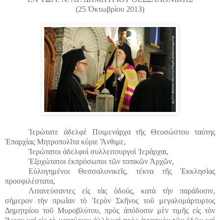
(25 Ὀκτωβρίου 2013)
Ἱερώτατε ἀδελφὲ Ποιμενάρχα τῆς Θεοσώστου ταύτης
Ἐπαρχίας Μητροπολῖτα κύριε Ἄνθιμε,
Ἱερώτατοι ἀδελφοὶ συλλειτουργοὶ Ἱεράρχαι,
Ἐξοχώτατοι ἐκπρόσωποι τῶν τοπικῶν Ἀρχῶν,
Εὐλογημένοι Θεσσαλονικεῖς, τέκνα τῆς Ἐκκλησίας
προσφιλέστατα,
Λιτανεύσαντες εἰς τὰς ὁδούς, κατὰ τὴν παράδοσιν,
σήμερον τὴν πρωΐαν τὸ Ἱερὸν Σκῆνος τοῦ μεγαλομάρτυρτος
Δημητρίου τοῦ Μυροβλύτου, πρὸς ἀπόδοσιν μὲν τιμῆς εἰς τὸν