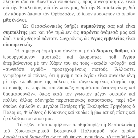
πλησίον σας ἐκ Κωνσταντινουπόλεως, πρὸς συνεορτασμόν, εἶναι
διὰ τὴν Ἐκκλησίαν, διὰ τὸν λαόν μας, διὰ τὴν Θεσσαλονίκην, διὰ
τὸν κόσμον ἅπαντα τὸν Ὀρθόδοξον, τὸ ἱερὸν πρόσωπον τὸ ὁποῖον
μᾶς ἑνώνει.
Ὡς Θεσσαλονικεὺς ὑπῆρξε
συμπολίτης
σας καὶ εἶναι
συμπολίτης
μας καὶ τὸν τιμῶμεν ὡς
παρόντα
ἀνάμεσά μας καὶ
ἀπόψε καὶ χθὲς καὶ πάντοτε. Συγχρόνως, ὡς
Ἅγιος ἐμβελείας
εἶναι
οἰκουμενικός.
Ἡ σημερινὴ ἑορτή του συνδέεται μὲ τὸ
διαρκὲς θαῦμα
, τὸ
ἱερουργούμενον μυστικῶς καὶ ἀπορρήτως,
τοῦ Ἁγίου
ἐπεμβαίνοντος μὲ τὴν Χάριν του εἰς τούς «καρδίᾳ καθαρᾷ» καὶ
«συνειδότι ἀγαθῷ» προσερχομένους πιστούς. Ἄλλωστε,
γνωρίζομεν οἱ πάντες, ὅτι ἡ μνήμη τοῦ Ἁγίου εἶναι συνδεδεμένη
μὲ τὴν ἐλευθερίαν τῆς πόλεως εἰς συγκεκριμένας στιγμὰς τῆς
ἱστορικῆς της πορείας καὶ διαρκῶς «παρίσταται ὀπτανόμενος καὶ
θαυματουργῶν», ὅπως κατὰ τὸν γνωστὸν μέγαν σεισμὸν καὶ
πολλὰς ἄλλας ὀδυνηρὰς περιστασιακὰς καταστάσεις, περὶ τῶν
ὁποίων ὁμιλοῦν οἱ μεγάλοι Πατέρες τῆς Ἐκκλησίας Γρηγόριος ὁ
Παλαμᾶς, Φιλόθεος ὁ Κόκκινος καὶ κυρίως ἡ βιωματικὴ πίστις καὶ
ἡ εὐλάβεια τοῦ λαοῦ μας.
Τό «ζῶν τοῦτο κειμήλιον» ἀποθησαυρίζει ἡ Θεσσαλονίκη
τοῦ Χριστοκεντρικοῦ Βυζαντινοῦ Πολιτισμοῦ, τὸν ὁποῖον
διασώζει καὶ διαιωνίζει ὡς τό «ἔμψυχον μνημεῖον», τὸ περιβάλλον