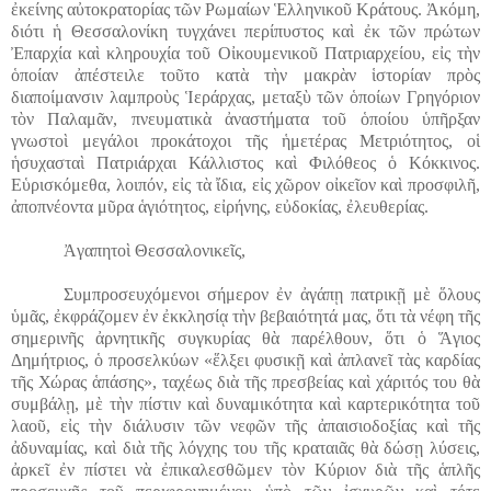
ἐκείνης αὐτοκρατορίας τῶν Ρωμαίων Ἑλληνικοῦ Κράτους. Ἀκόμη,
διότι ἡ Θεσσαλονίκη τυγχάνει περίπυστος καὶ ἐκ τῶν πρώτων
Ἐπαρχία καὶ κληρουχία τοῦ Οἰκουμενικοῦ Πατριαρχείου, εἰς τὴν
ὁποίαν ἀπέστειλε τοῦτο κατὰ τὴν μακρὰν ἱστορίαν πρὸς
διαποίμανσιν λαμπροὺς Ἱεράρχας, μεταξὺ τῶν ὁποίων Γρηγόριον
τὸν Παλαμᾶν, πνευματικὰ ἀναστήματα τοῦ ὁποίου ὑπῆρξαν
γνωστοὶ μεγάλοι προκάτοχοι τῆς ἡμετέρας Μετριότητος, οἱ
ἡσυχασταὶ Πατριάρχαι Κάλλιστος καὶ Φιλόθεος ὁ Κόκκινος.
Εὑρισκόμεθα, λοιπόν, εἰς τὰ ἴδια, εἰς χῶρον οἰκεῖον καὶ προσφιλῆ,
ἀποπνέοντα μῦρα ἁγιότητος, εἰρήνης, εὐδοκίας, ἐλευθερίας.
Ἀγαπητοὶ Θεσσαλονικεῖς,
Συμπροσευχόμενοι
σήμερον
ἐν
ἀγάπῃ
πατρικῇ
μὲ
ὅλους
ὑμᾶς
,
ἐκφράζομεν
ἐν
ἐκκλησίᾳ
τὴν
βεβαιότητά
μας
,
ὅτι
τὰ
νέφη
τῆς
σημερινῆς
ἀρνητικῆς
συγκυρίας
θὰ
παρέλθουν
,
ὅτι
ὁ
Ἅγιος
Δημήτριος
,
ὁ
προσελκύων
«
ἕλξει
φυσικῇ
καὶ
ἀπλανεῖ
τὰς
καρδίας
τῆς
Χώρας
ἁπάσης
»,
ταχέως
διὰ
τῆς
πρεσβείας
καὶ
χάριτός
του
θὰ
συμβάλῃ
,
μὲ
τὴν
πίστιν
καὶ
δυναμικότητα
καὶ
καρτερικότητα
τοῦ
λαοῦ
,
εἰς
τὴν
διάλυσιν
τῶν
νεφῶν
τῆς
ἀπαισιοδοξίας
καὶ
τῆς
ἀδυναμίας
,
καὶ
διὰ
τῆς
λόγχης
του
τῆς
κραταιᾶς
θὰ
δώσῃ
λύσεις
,
ἀρκεῖ
ἐν
πίστει
νὰ
ἐπικαλεσθῶμεν
τὸν
Κύριον
διὰ
τῆς
ἁπλῆς