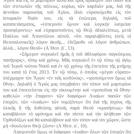
Ἅγιον καὶ εἰς τὸ μαρτύριον ἀλλὰ καὶ πρὸς ἁγιασμὸν τῶν ὁδῶν καὶ
τῶν στενωπῶν τῆς πόλεως, κυρίως τῶν καρδιῶν μας, διὰ τῆς
ἀεννάου παρουσίας τοῦ Ἁγίου, ἰδοὺ εὑρισκόμεθα εἰς τὸν
ἱστορικὸν Ναόν του, εἰς τὰ ἐσώτερα, δηλαδή, τοῦ
καταπετάσματος, «ἑσπερινὸν ὕμνον καὶ λογικὴν λατρείαν
προσφέροντες» καὶ εὐχαριστοῦντες τῷ Θεῷ ἀδιαλείπτως, μετὰ
Παύλου τοῦ Ἀποστόλου αὐτοῦ, «ὅτι παραλαβόντες (σεῖς οἱ
Θεσσαλονικεῖς) λόγον ἀκοῆς... ἐδέξασθε οὐ λόγον ἀνθρώπων,
ἀλλὰ... λόγον Θεοῦ» (Α΄Θεσ. β΄, 13).
«Σήμερον συγκαλεῖ ἡμᾶς ἡ τοῦ ἀθλοφόρου παγκόσμιος
πανήγυρις», τόπῳ καὶ χρόνῳ. Μᾶς συγκαλεῖ ἐν τῷ τόπῳ τῷ ἁγίῳ
τοῦ Ἱεροῦ τούτου Ναοῦ καὶ ἐν τῷ χρὸνῳ τῆς ἐπετείου τῆς μνήμης
του κατά τὸ ἔτος 2013. Ἐν τῷ τόπῳ, ὁ ὁποῖος «μέγαν εὕρατο»
ὑπέρμαχον τὸν Ἅγιον «ἐν τοῖς κινδύνοις», «τροπούμενον ὅμως τὰ
ἔθνη». Δηλαδὴ ὁ Ἅγιός μας ὑπερβαίνει τὸν τόπον τοῦ μαρτυρίου
του καὶ ἐπεκτείνεται εἰς τὴν οἰκουμένην καὶ «τροποῦται τὰ ἔθνη»
καθελών «τὴν ἔπαρσιν» τῶν διαφόρων Λυαίων πασῶν τῶν
ἐποχῶν, τῶν «λυαίων» τῶν νομιζόντων ὅτι διὰ τῆς ἰσχύος τῆς
ὑλικῆς ἢ τῆς δοθείσης αὐτοῖς παρὰ Θεοῦ «κρατήσεως» θὰ
καταβάλουν τὸ φρόνημα καὶ τὴν πίστιν καὶ τὴν ἀλήθειαν τῶν
Ὀρθοδόξων καὶ θὰ καταλάβουν καὶ τὸν τόπον καὶ τὸν χῶρον, ὥστε
μὴ «δουλεύειν Θεῷ ζῶντι» (Α΄Θεσ. α΄, 10).
Λησμονοῦν ὅμως οἱ διάφοροι «λυαῖοι» ὅλων τῶν ἐποχῶν ὅτι