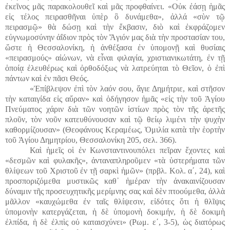
ἐκεῖνος μᾶς παρακολουθεῖ καὶ μᾶς προφθαίνει. «Οὐκ ἐάσῃ ἡμᾶς
εἰς τέλος πειρασθῆναι ὑπὲρ ὃ δυνάμεθα», ἀλλά «σὺν τῷ
πειρασμῷ» θὰ δώσῃ καὶ τὴν ἔκβασιν, διὸ καὶ ἐκφράζομεν
εὐγνωμοσύνην ἀΐδιον πρὸς τὸν Ἅγιόν μας διὰ τὴν προστασίαν του,
ὥστε ἡ Θεσσαλονίκη, ἡ ἀνθέξασα ἐν ὑπομονῇ καὶ θυσίαις
«πειρασμούς» αἰώνων, νὰ εἶναι φιλαγία, χριστιανικωτάτη, ἐν τῇ
ὁποίᾳ ἐλευθέρως καὶ ὀρθοδόξως νὰ λατρεύηται τὸ Θεῖον, ὁ ἐπὶ
πάντων καὶ ἐν πᾶσι Θεός.
«Ἐπίβλεψον ἐπὶ τὸν λαόν σου, ἅγιε Δημήτριε, καὶ στῆσον
τὴν καταιγίδα εἰς αὔραν» καὶ ὁδήγησον ἡμᾶς «εἰς τὴν τοῦ Ἁγίου
Πνεύματος χάριν διὰ τῶν νοητῶν ἱστίων πρὸς τὸν τῆς ἀρετῆς
πλοῦν, τὸν νοῦν κατευθύνουσαν καὶ τῷ θείῳ λιμένι τὴν ψυχὴν
καθορμίζουσαν» (Θεοφάνους Κεραμέως, Ὁμιλία κατὰ τὴν ἑορτὴν
τοῦ Ἁγίου Δημητρίου, Θεσσαλονίκη 205, σελ. 366).
Καὶ ἡμεῖς οἱ ἐν Κωνσταντινουπόλει πεῖραν ἔχοντες καὶ
«δεσμῶν καὶ φυλακῆς», ἀνταναπληροῦμεν «τὰ ὑστερήματα τῶν
θλίψεων τοῦ Χριστοῦ ἐν τῇ σαρκὶ ἡμῶν» (πρβλ. Κολ. α΄, 24), καὶ
προσποριζόμεθα μυστικῶς καθ᾿ ἡμέραν τὴν ἀνακαινίζουσαν
δύναμιν τῆς προσευχητικῆς μερίμνης σας καὶ δὲν πτοούμεθα, ἀλλὰ
μᾶλλον «καυχώμεθα ἐν ταῖς θλίψεσιν, εἰδότες ὅτι ἡ θλῖψις
ὑπομονὴν κατεργάζεται, ἡ δὲ ὑπομονὴ δοκιμήν, ἡ δὲ δοκιμὴ
ἐλπίδα, ἡ δὲ ἐλπὶς οὐ καταισχύνει» (Ρωμ. ε΄, 3-5), ὡς διατόρως