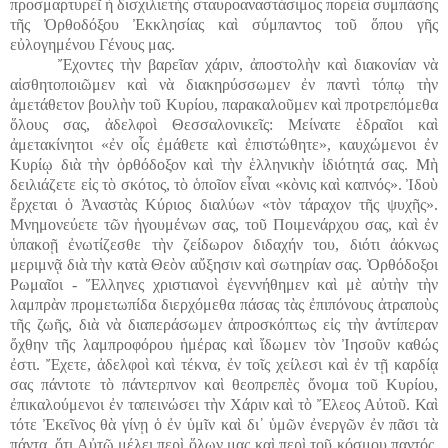
προσμαρτυρεῖ ἡ δισχιλιετὴς σταυροαναστάσιμος πορεία συμπάσης
τῆς Ὀρθοδόξου Ἐκκλησίας καὶ σύμπαντος τοῦ ὅπου γῆς
εὐλογημένου Γένους μας.
Ἔχοντες τὴν βαρεῖαν χάριν, ἀποστολὴν καὶ διακονίαν νὰ
αἰσθητοποιῶμεν καὶ νὰ διακηρύσσωμεν ἐν παντὶ τόπῳ τὴν
ἀμετάθετον βουλὴν τοῦ Κυρίου, παρακαλοῦμεν καὶ προτρεπόμεθα
ὅλους σας, ἀδελφοὶ Θεσσαλονικεῖς: Μείνατε ἑδραῖοι καὶ
ἀμετακίνητοι «ἐν οἷς ἐμάθετε καὶ ἐπιστώθητε», καυχώμενοι ἐν
Κυρίῳ διὰ τὴν ὀρθόδοξον καὶ τὴν ἑλληνικὴν ἰδιότητά σας. Μὴ
δειλιάζετε εἰς τὸ σκότος, τὸ ὁποῖον εἶναι «κὸνις καὶ καπνός». Ἰδοὺ
ἔρχεται ὁ Ἀναστὰς Κύριος διαλύων «τὸν τάραχον τῆς ψυχῆς».
Μνημονεύετε τῶν ἡγουμένων σας, τοῦ Ποιμενάρχου σας, καὶ ἐν
ὑπακοῇ ἐνωτίζεσθε τὴν ζείδωρον διδαχήν του, διότι ἀόκνως
μεριμνᾷ διὰ τὴν κατὰ Θεὸν αὔξησιν καὶ σωτηρίαν σας. Ὀρθόδοξοι
Ρωμαῖοι - Ἕλληνες χριστιανοὶ ἐγεννήθημεν καὶ μὲ αὐτὴν τὴν
λαμπρὰν προμετωπίδα διερχόμεθα πάσας τὰς ἐπιπόνους ἀτραποὺς
τῆς ζωῆς, διὰ νὰ διαπεράσωμεν ἀπροσκόπτως εἰς τὴν ἀντίπεραν
ὄχθην τῆς λαμπροφόρου ἡμέρας καὶ ἴδωμεν τὸν Ἰησοῦν καθώς
ἐστι. Ἔχετε, ἀδελφοὶ καὶ τέκνα, ἐν τοῖς χείλεσι καὶ ἐν τῇ καρδίᾳ
σας πάντοτε τὸ πάντερπνον καὶ θεοπρεπὲς ὄνομα τοῦ Κυρίου,
ἐπικαλούμενοι ἐν ταπεινώσει τὴν Χάριν καὶ τὸ Ἔλεος Αὐτοῦ. Καὶ
τότε Ἐκεῖνος θὰ γίνῃ ὁ ἐν ὑμῖν καὶ δι᾿ ὑμῶν ἐνεργῶν ἐν πᾶσι τὰ
πάντα, ὅτι Αὐτῷ μέλει περὶ ὅλων μας καὶ περὶ τοῦ κόσμου παντός.