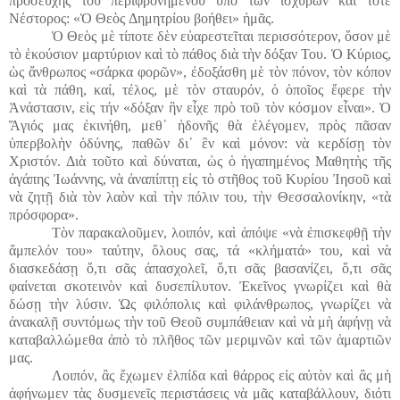
προσευχῆς
τοῦ
περιφρονημένου
ὑπὸ
τῶν
ἰσχυρῶν
καὶ
τότε
Νέστορος
: «
Ὁ
Θεὸς
Δημητρίου
βοήθει
»
ἡμᾶς
.
Ὁ Θεὸς μὲ τίποτε δὲν εὐαρεστεῖται περισσότερον, ὅσον μὲ
τὸ ἑκούσιον μαρτύριον καὶ τὸ πάθος διὰ τὴν δόξαν Του. Ὁ Κύριος,
ὡς ἄνθρωπος «σάρκα φορῶν», ἐδοξάσθη μὲ τὸν πόνον, τὸν κόπον
καὶ τὰ πάθη, καί, τέλος, μὲ τὸν σταυρόν, ὁ ὁποῖος ἔφερε τὴν
Ἀνάστασιν, εἰς τήν «δόξαν ἣν εἶχε πρὸ τοῦ τὸν κόσμον εἶναι». Ὁ
Ἅγιός μας ἐκινήθη, μεθ᾿ ἡδονῆς θὰ ἐλέγομεν, πρὸς πᾶσαν
ὑπερβολὴν ὀδύνης, παθῶν δι᾿ ἓν καὶ μόνον: νὰ κερδίσῃ τὸν
Χριστόν. Διὰ τοῦτο καὶ δύναται, ὡς ὁ ἠγαπημένος Μαθητὴς τῆς
ἀγάπης Ἰωάννης, νὰ ἀναπίπτῃ εἰς τὸ στῆθος τοῦ Κυρίου Ἰησοῦ καὶ
νὰ ζητῇ διὰ τὸν λαὸν καὶ τὴν πόλιν του, τὴν Θεσσαλονίκην, «τὰ
πρόσφορα».
Τὸν παρακαλοῦμεν, λοιπόν, καὶ ἀπόψε «νὰ ἐπισκεφθῇ τὴν
ἄμπελόν του» ταύτην, ὅλους σας, τά «κλήματά» του, καὶ νὰ
διασκεδάσῃ ὅ,τι σᾶς ἀπασχολεῖ, ὅ,τι σᾶς βασανίζει, ὅ,τι σᾶς
φαίνεται σκοτεινὸν καὶ δυσεπίλυτον. Ἐκεῖνος γνωρίζει καὶ θὰ
δώσῃ τὴν λύσιν. Ὡς φιλόπολις καὶ φιλάνθρωπος, γνωρίζει νὰ
ἀνακαλῇ συντόμως τὴν τοῦ Θεοῦ συμπάθειαν καὶ νὰ μὴ ἀφήνῃ νὰ
καταβαλλώμεθα ἀπὸ τὸ πλῆθος τῶν μεριμνῶν καὶ τῶν ἁμαρτιῶν
μας.
Λοιπόν, ἂς ἔχωμεν ἐλπίδα καὶ θάρρος εἰς αὐτὸν καὶ ἂς μὴ
ἀφήνωμεν τὰς δυσμενεῖς περιστάσεις νὰ μᾶς καταβάλλουν, διότι